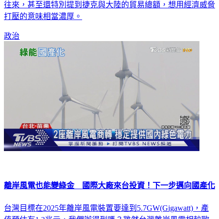
往來，甚至還特別提到捷克與大陸的貿易總額，想用經濟威脅
打壓的意味相當濃厚。
政治
離岸風電也能變綠金 國際大廠來台投資！下一步邁向國產化
台灣目標在2025年離岸風電裝置要達到5.7GW(Gigawatt)，產