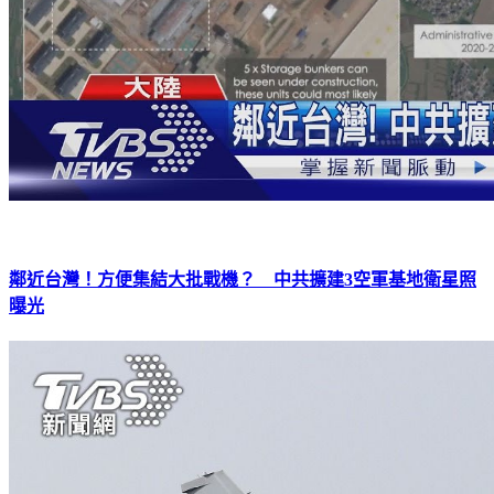
鄰近台灣！方便集結大批戰機？ 中共擴建3空軍基地衛星照
曝光