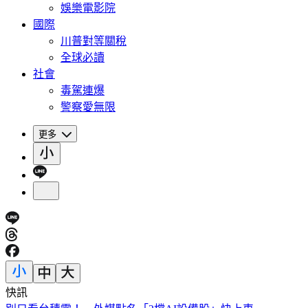
娛樂電影院
國際
川普對等關稅
全球必讀
社會
毒駕連爆
警察愛無限
更多
快訊