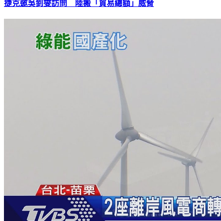
捷克邀吳釗燮訪問 陸搬「貿易總額」威脅