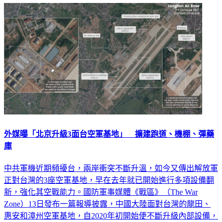
外媒曝「北京升級3面台空軍基地」 擴建跑道、機棚、彈藥
庫
中共軍機近期頻擾台，兩岸衝突不斷升溫，如今又傳出解放軍
正對台灣的3座空軍基地，早在去年就已開始進行多項設備翻
新，強化其空戰能力。國防軍事媒體《戰區》（The War
Zone）13日發布一篇報導披露，中國大陸面對台灣的龍田、
惠安和漳州空軍基地，自2020年初開始便不斷升級內部設備，