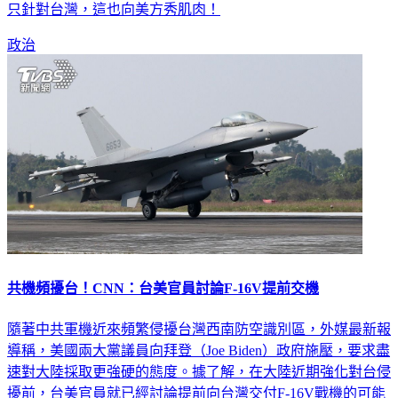
只針對台灣，這也向美方秀肌肉！
政治
共機頻擾台！CNN：台美官員討論F-16V提前交機
隨著中共軍機近來頻繁侵擾台灣西南防空識別區，外媒最新報
導稱，美國兩大黨議員向拜登（Joe Biden）政府施壓，要求盡
速對大陸採取更強硬的態度。據了解，在大陸近期強化對台侵
擾前，台美官員就已經討論提前向台灣交付F-16V戰機的可能