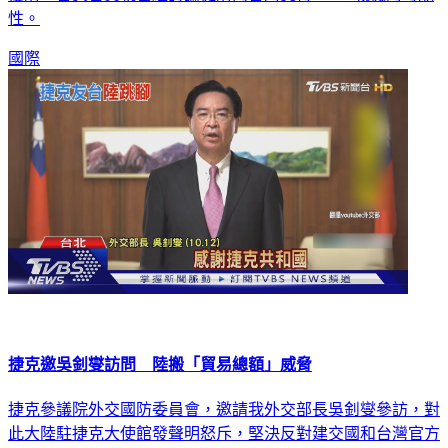
性。
國際
捷克邀吳釗燮訪問 陸搬「貿易總額」威脅
捷克參議院外交國防委員會，邀請我外交部長吳釗燮參訪，對
此大陸駐捷克大使館發聲明怒斥，堅決反對建交國和台灣官方