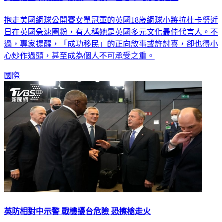
抱走美國網球公開賽女單冠軍的英國18歲網球小將拉杜卡努近
日在英國急速圈粉，有人稱她是英國多元文化最佳代言人。不
過，專家提醒，「成功移民」的正向敘事或許討喜，卻也得小
心炒作過頭，甚至成為個人不可承受之重。
國際
英防相對中示警 戰機擾台危險 恐擦槍走火