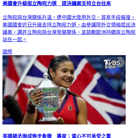
美國會升級挺立陶宛力道 提決議案支持立台往來
立陶宛與台灣關係升溫，遭中國大陸用外交、貿易手段報復。
美國國會近日升級支持立陶宛力道，由參議院外交領袖提出決
議案，讚許立陶宛與台灣發展關係，並鼓勵歐洲持續與立陶宛
站在一起。
國際
英國楊丞琳成進步象徵 專家：當心不可承受之重