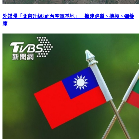
外媒曝「北京升級3面台空軍基地」 擴建跑道、機棚、彈藥
庫