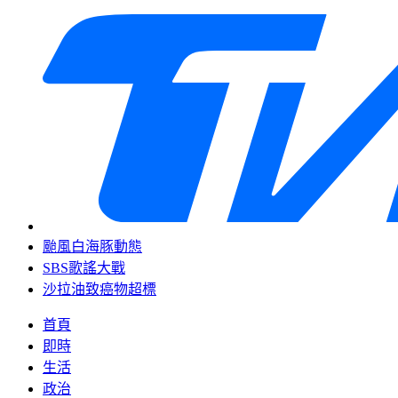
颱風白海豚動態
SBS歌謠大戰
沙拉油致癌物超標
首頁
即時
生活
政治