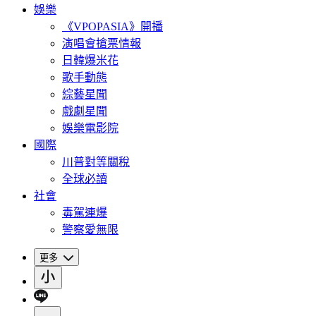
娛樂
《VPOPASIA》開播
演唱會搶票情報
日韓爆米花
歌手動態
綜藝星聞
戲劇星聞
娛樂電影院
國際
川普對等關稅
全球必讀
社會
毒駕連爆
警察愛無限
更多