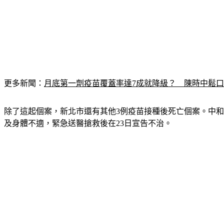
更多新聞：
月底第一劑疫苗覆蓋率達7成就降級？　陳時中鬆
除了這起個案，新北市還有其他3例疫苗接種後死亡個案。中和區
及身體不適，緊急送醫搶救後在23日宣告不治。