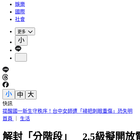
娛樂
國際
社會
更多
快訊
提醒國一新生守秩序！台中女師遭「掃把刺眼重傷」恐失明
首頁
｜
生活
解封「分階段」 2.5級擬開