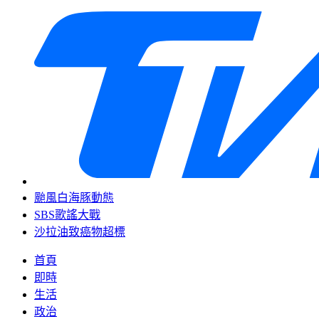
颱風白海豚動態
SBS歌謠大戰
沙拉油致癌物超標
首頁
即時
生活
政治