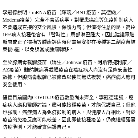
6. 哪種疫苗最適合癌症病人？
李冠德說明，mRNA疫苗（輝瑞／BNT疫苗、莫德納／
Moderna疫苗）完全不含活病毒，對罹患癌症等免疫抑制病人
不會造成直接的安全風險，保護力高；但值得注意的是，高達
16%病人接種後會有「暫時性」局部淋巴腫大，因此建議電腦
斷層或正子掃描等腫瘤評估時程盡量安排在接種第二劑疫苗結
束後6週，以免誤當成腫瘤轉移。
至於腺病毒載體疫苗（嬌生／Johnson疫苗、阿斯特捷利康／
AZ疫苗）雖然腺病毒載體疫苗在癌症病人尚沒有足夠安全性
數據，但腺病毒載體已被修改以使其無法複製，癌症病人應可
安全使用。
儘管目前國內COVID-19疫苗數量尚未齊全，李冠德建議，癌
症病人應和醫師討論，盡可能接種疫苗，才能保護自己；但他
也強調，癌症病人為免疫抑制的病人，與健康人群相比，對於
疫苗的免疫反應可能較差，因此即使接種疫苗，仍應繼續落實
防疫準則，才能確實保護自己。