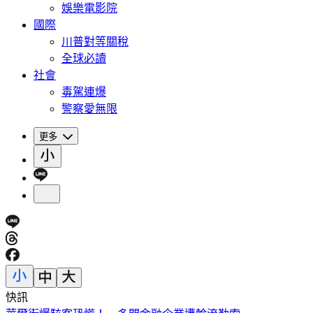
娛樂電影院
國際
川普對等關稅
全球必讀
社會
毒駕連爆
警察愛無限
更多
快訊