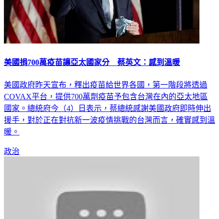
美國捐700萬疫苗讓亞太國家分 蔡英文：感到溫暖
美國政府昨天宣布，釋出疫苗給世界各國，第一階段將透過
COVAX平台，提供700萬劑疫苗予包含台灣在內的亞太地區
國家。總統府今（4）日表示，蔡總統感謝美國政府即時伸出
援手，對於正在對抗新一波疫情挑戰的台灣而言，確實感到溫
暖。
政治