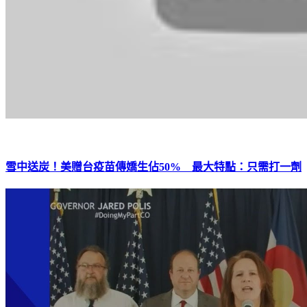
雪中送炭！美贈台疫苗傳嬌生佔50% 最大特點：只需打一劑