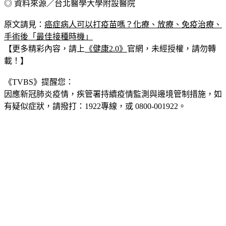
◎ 資料來源／台北醫學大學附設醫院
原文請見：
癌症病人可以打疫苗嗎？化療、放療、免疫治療、
手術後「最佳接種時機」
【更多精彩內容，請上
《健康2.0》
官網，未經授權，請勿轉
載！】
《TVBS》提醒您：
因應新冠肺炎疫情，疾管署持續疫情監測與邊境管制措施，
如
有疑似症狀，請撥打：1922專線，或 0800-001922。