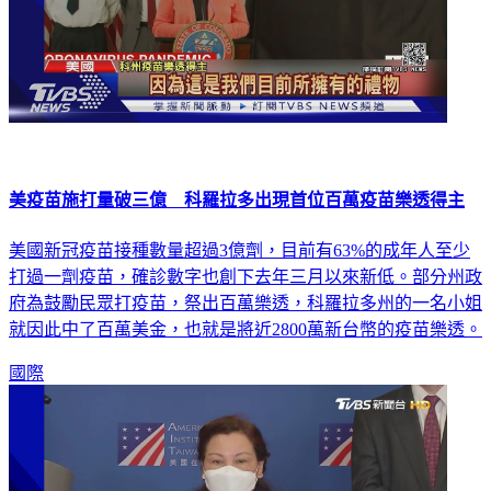
美疫苗施打量破三億 科羅拉多出現首位百萬疫苗樂透得主
美國新冠疫苗接種數量超過3億劑，目前有63%的成年人至少
打過一劑疫苗，確診數字也創下去年三月以來新低。部分州政
府為鼓勵民眾打疫苗，祭出百萬樂透，科羅拉多州的一名小姐
就因此中了百萬美金，也就是將近2800萬新台幣的疫苗樂透。
國際