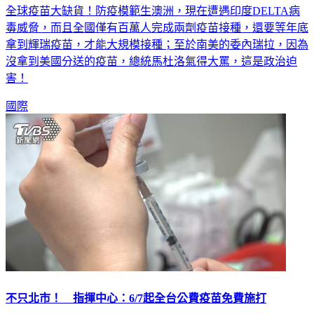
全球疫苗大缺貨！防疫模範生澳洲，現在遭遇印度DELTA病
毒威脅，而且全國僅有百萬人完成兩劑疫苗接種，還要等年底
拿到輝瑞疫苗，才能大規模接種；至於南美的委內瑞拉，因為
沒拿到美國分送的疫苗，總統馬杜洛氣得大罵，這是政治迫
害！
國際