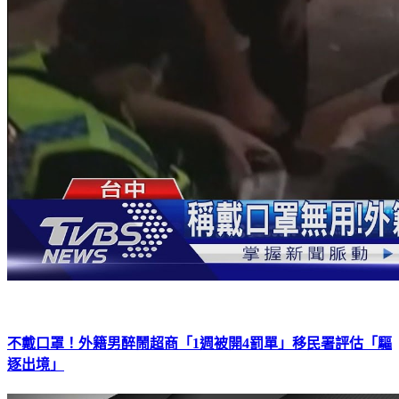
不戴口罩！外籍男醉鬧超商「1週被開4罰單」移民署評估「驅
逐出境」