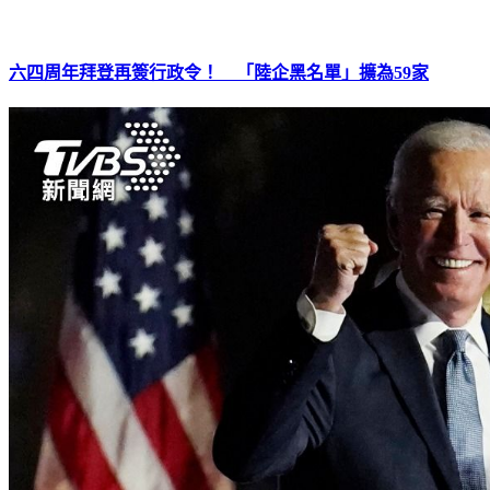
六四周年拜登再簽行政令！ 「陸企黑名單」擴為59家