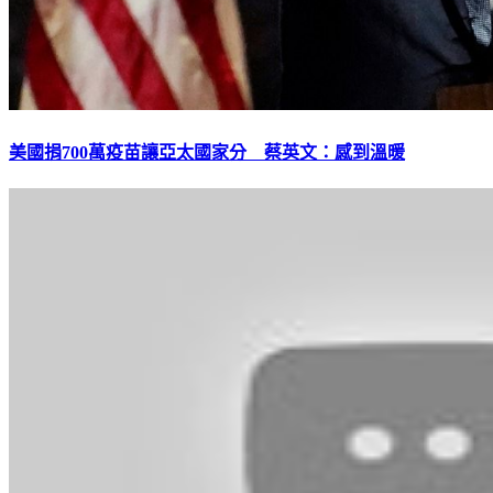
美國捐700萬疫苗讓亞太國家分 蔡英文：感到溫暖