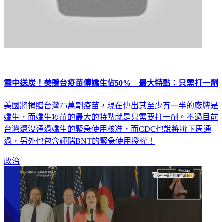
雪中送炭！美贈台疫苗傳嬌生佔50% 最大特點：只需打一劑
美國將捐贈台灣75萬劑疫苗，現在傳出其至少有一半的廠牌是
嬌生，而嬌生疫苗的最大的特點就是只需要打一劑。不過目前
台灣還沒通過嬌生的緊急使用核准，而CDC也說將拚下周通
過，另外也包含輝瑞BNT的緊急使用授權！
政治