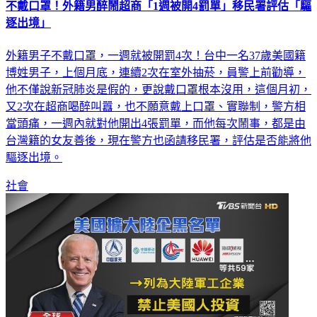
不戴口罩！外籍男醉鬧超商「1週被開4罰單」移民署評估「驅
逐出境」
外籍男子不戴口罩，一週就被開罰4次！台中一名37歲美國籍
博姓男子，上個月底，連續2次在室外抽菸，員警上前勸導，
他不僅說新冠肺炎是假的，更說戴口罩根本沒用，這個月初，
又2次在超商喝醉叫囂，也不願意戴上口罩、實聯制，警方相
當頭痛，一週內就對他開出4張罰單，而他每次鬧事，都是由
台灣籍的女友善後，現在警方也函請移民署，評估是否能將他
驅逐出境。
社會