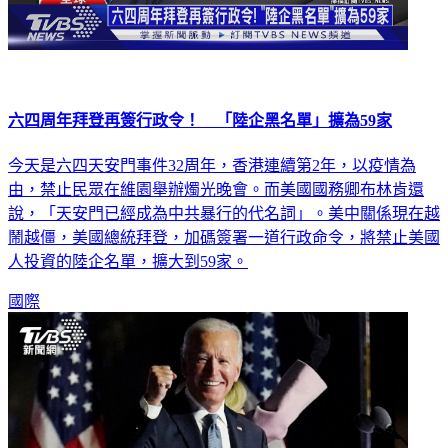
六四周年拜登再簽行政令！ 「陸企黑名單」擴為59家
今天是六四天安門事件32周年，香港連續第2年，以疫情為
由，禁止民眾在維園舉辦燭光晚會。而美國國務卿布林肯還
說，「天安門已經成為中共暴行的代名詞」。美中關係現在越
鬧越僵，美國總統拜登，加碼簽署一道行政命令，將禁止美國
人投資的陸企名單，擴大到59家。
國際