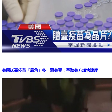
美國送臺疫苗「眉角」多 蕭美琴：爭取美方加快速度