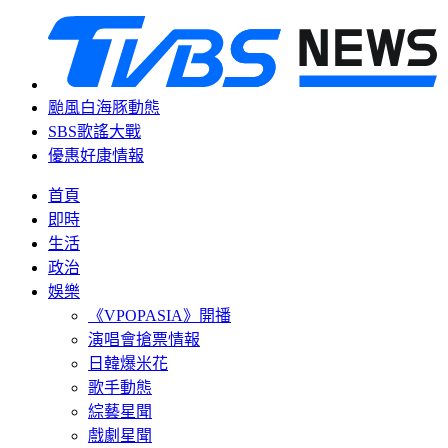
颱風白海豚動態
SBS歌謠大戰
優惠好康情報
首頁
即時
生活
政治
娛樂
《VPOPASIA》開播
演唱會搶票情報
日韓爆米花
歌手動態
綜藝星聞
戲劇星聞