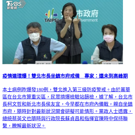
生活
疫情連環爆！雙北市長坐鎮市府戒備 專家：還未到高峰期
本土病例昨爆發180例，雙北進入第三級防疫警戒。由於萬華
區在台北市算重災區，民眾擠爆檢驗站篩檢，據了解，台北市
長柯文哲和新北市長侯友宜，今早都在市府內備戰，親自坐鎮
市府，隨時針對最新狀況開會研擬可能情形。黨政人士透露，
總統蔡英文也隨時與行政院長蘇貞昌和指揮官陳時中保持聯
繫，瞭解最新狀況。