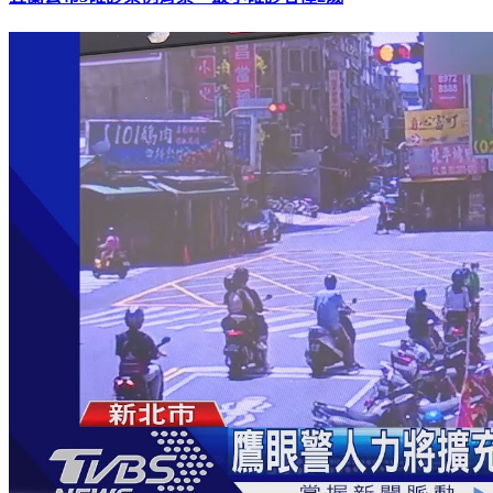
宜蘭公布3確診案例背景 最小確診者僅2歲