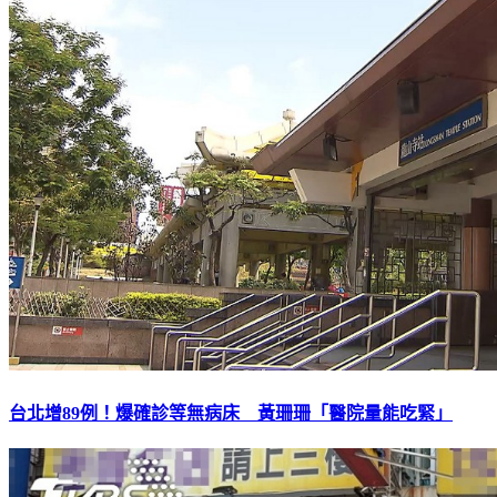
台北增89例！爆確診等無病床 黃珊珊「醫院量能吃緊」