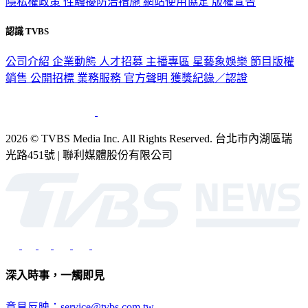
隱私權政策
性騷擾防治措施
網站使用協定
版權宣告
認識 TVBS
公司介紹
企業動態
人才招募
主播專區
星藝象娛樂
節目版權
銷售
公開招標
業務服務
官方聲明
獲獎紀錄／認證
2026 © TVBS Media Inc. All Rights Reserved. 台北市內湖區瑞
光路451號 | 聯利媒體股份有限公司
深入時事，一觸即見