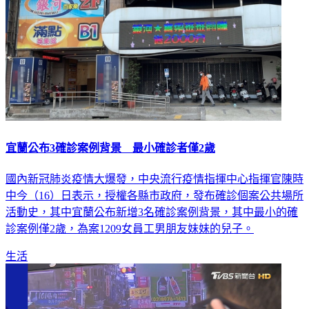
宜蘭公布3確診案例背景 最小確診者僅2歲
國內新冠肺炎疫情大爆發，中央流行疫情指揮中心指揮官陳時
中今（16）日表示，授權各縣市政府，發布確診個案公共場所
活動史，其中宜蘭公布新增3名確診案例背景，其中最小的確
診案例僅2歲，為案1209女員工男朋友妹妹的兒子。
生活