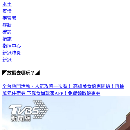
管制
本土
疫情
疾管署
症狀
確診
措施
指揮中心
新冠肺炎
新冠
◤放假去哪玩？◢
全台熱門活動、人氣攻略一次看！
高雄美食優惠開搶！再抽
萬元住宿券
下載食尚玩家APP！免費領取優惠券