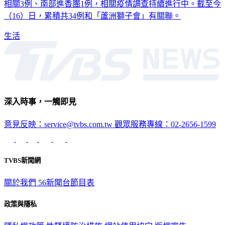
關105例、萬華活動史相關44例、某社團相關5例、宜蘭遊藝場
相關3例、南部進香團1例，相關疫情調查持續進行中。截至今
（16）日，累積共34例和「蘆洲獅子會」有關聯。
生活
深入時事，一觸即見
意見反映：service@tvbs.com.tw
觀眾服務專線：02-2656-1599
TVBS新聞網
關於我們
56新聞台節目表
政策與隱私