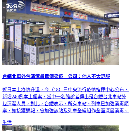
生活
台鐵北車外包清潔員驚傳染疫 公司：他人不太舒服
近日本土疫情升溫，今（18）日中央流行疫情指揮中心公布，
新增240例本土個案，當中一名確診者傳出是台鐵台北車站外
包清潔人員，對此，台鐵表示，所有車站、列車已加強消毒頻
率，如接獲通報，會加強該站及列車全編組作全面深層消毒。
生活