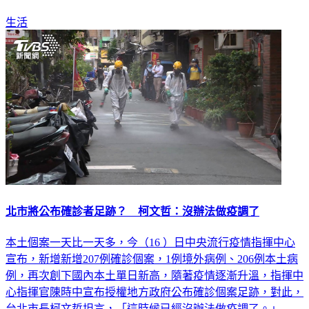
180例要怎麼公布，「足跡是不是沒什麼用了啊？」
生活
北市將公布確診者足跡？ 柯文哲：沒辦法做疫調了
本土個案一天比一天多，今（16 ）日中央流行疫情指揮中心
宣布，新增新增207例確診個案，1例境外病例、206例本土病
例，再次創下國內本土單日新高，隨著疫情逐漸升溫，指揮中
心指揮官陳時中宣布授權地方政府公布確診個案足跡，對此，