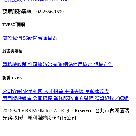
意見反映：service@tvbs.com.tw
觀眾服務專線：02-2656-1599
TVBS新聞網
關於我們
56新聞台節目表
政策與隱私
隱私權政策
性騷擾防治措施
網站使用協定
版權宣告
認識 TVBS
公司介紹
企業動態
人才招募
主播專區
星藝象娛樂
節目版權銷售
公開招標
業務服務
官方聲明
獲獎紀錄／認證
2026 © TVBS Media Inc. All Rights Reserved. 台北市內湖區瑞
光路451號 | 聯利媒體股份有限公司