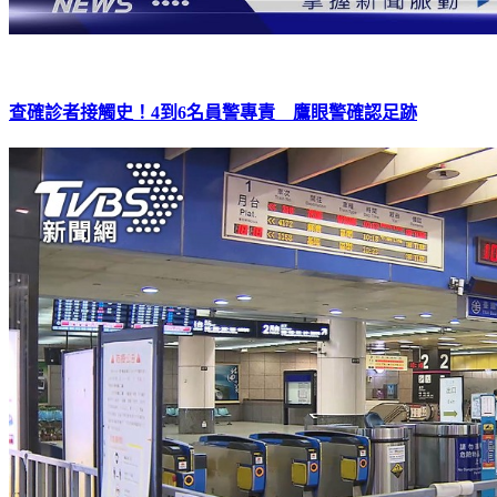
查確診者接觸史！4到6名員警專責 鷹眼警確認足跡