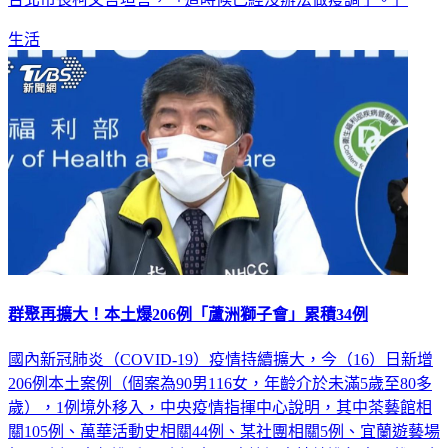
台北市長柯文哲坦言，「這時候已經沒辦法做疫調了。」
生活
群聚再擴大！本土爆206例「蘆洲獅子會」累積34例
國內新冠肺炎（COVID-19）疫情持續擴大，今（16）日新增
206例本土案例（個案為90男116女，年齡介於未滿5歲至80多
歲），1例境外移入，中央疫情指揮中心說明，其中茶藝館相