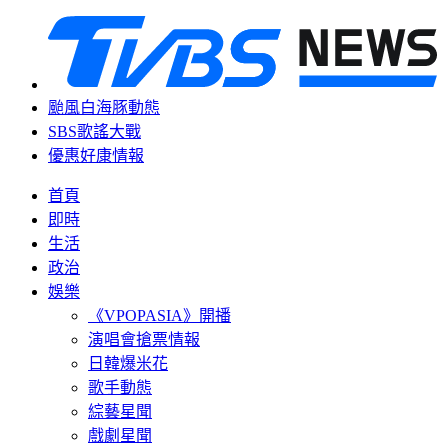
颱風白海豚動態
SBS歌謠大戰
優惠好康情報
首頁
即時
生活
政治
娛樂
《VPOPASIA》開播
演唱會搶票情報
日韓爆米花
歌手動態
綜藝星聞
戲劇星聞