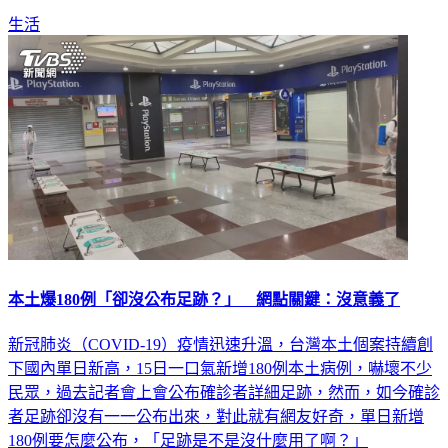
在北市的確有缺乏病床的狀況。
生活
本土爆180例「卻沒公布足跡？」 網點關鍵：沒意義了
新冠肺炎（COVID-19）疫情迅速升溫，台灣本土個案持續創
下國內單日新高，15日一口氣新增180例本土病例，嚇壞不少
民眾，過去記者會上會公布確診者詳細足跡，然而，如今確診
者足跡卻沒有一一公布出來，對此就有網友好奇，單日新增