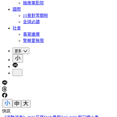
娛樂電影院
國際
川普對等關稅
全球必讀
社會
毒駕連爆
警察愛無限
更多
快訊