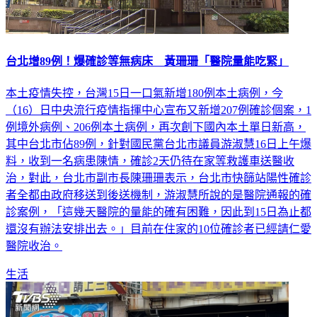
台北增89例！爆確診等無病床 黃珊珊「醫院量能吃緊」
本土疫情失控，台灣15日一口氣新增180例本土病例，今
（16）日中央流行疫情指揮中心宣布又新增207例確診個案，1
例境外病例、206例本土病例，再次創下國內本土單日新高，
其中台北市佔89例，針對國民黨台北市議員游淑慧16日上午爆
料，收到一名病患陳情，確診2天仍待在家等救護車送醫收
治，對此，台北市副市長陳珊珊表示，台北市快篩站陽性確診
者全都由政府移送到後送機制，游淑慧所說的是醫院通報的確
診案例，「這幾天醫院的量能的確有困難，因此到15日為止都
還沒有辦法安排出去。」目前在住家的10位確診者已經請仁愛
醫院收治。
生活