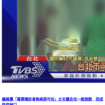
議員爆「萬華確診者無病房可住」丈夫還去住一般旅館 恐成