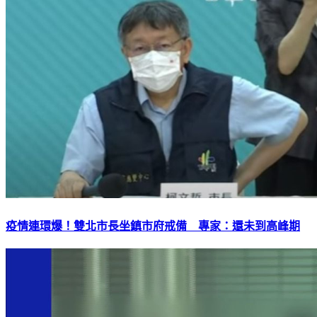
疫情連環爆！雙北市長坐鎮市府戒備 專家：還未到高峰期