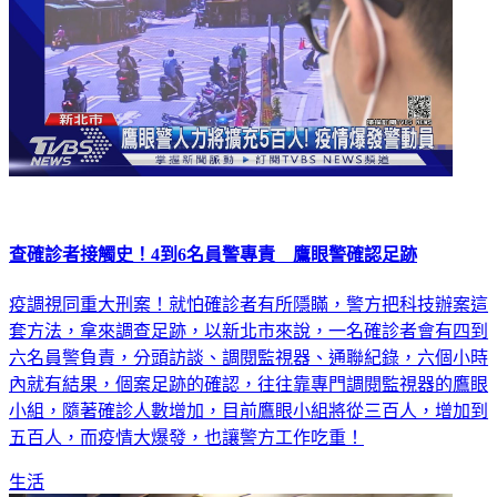
查確診者接觸史！4到6名員警專責 鷹眼警確認足跡
疫調視同重大刑案！就怕確診者有所隱瞞，警方把科技辦案這
套方法，拿來調查足跡，以新北市來說，一名確診者會有四到
六名員警負責，分頭訪談、調閱監視器、通聯紀錄，六個小時
內就有結果，個案足跡的確認，往往靠專門調閱監視器的鷹眼
小組，隨著確診人數增加，目前鷹眼小組將從三百人，增加到
五百人，而疫情大爆發，也讓警方工作吃重！