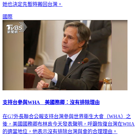
她頭部爆血須縫7針，目前警方仍在追緝犯人，而受到驚嚇的
她也決定先暫時搬回台灣。
國際
支持台參與WHA 美國務卿：沒有排除理由
在G7外長聯合公報支持台灣參與世界衛生大會（WHA）之
後，美國國務卿布林肯今天發表聲明，呼籲恢復台灣在WHA
的適當地位，他表示沒有排除台灣與會的合理理由。