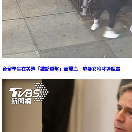
台留學生在美遭「鐵鎚重擊」頭爆血 施暴女咆哮逼脫罩