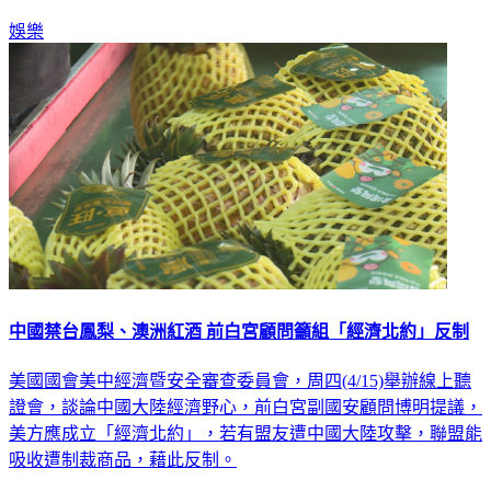
力全力以赴在比賽上。
娛樂
中國禁台鳳梨、澳洲紅酒 前白宮顧問籲組「經濟北約」反制
美國國會美中經濟暨安全審查委員會，周四(4/15)舉辦線上聽
證會，談論中國大陸經濟野心，前白宮副國安顧問博明提議，
美方應成立「經濟北約」，若有盟友遭中國大陸攻擊，聯盟能
吸收遭制裁商品，藉此反制。