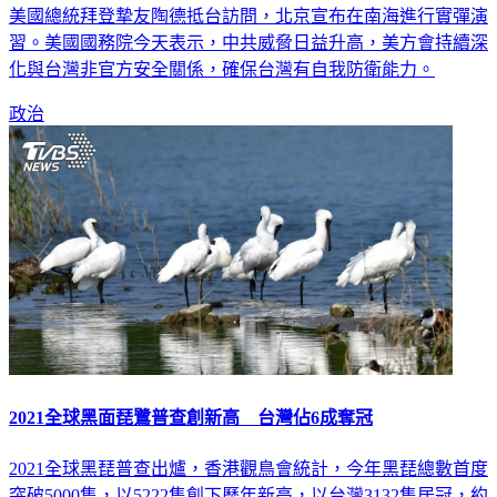
美國總統拜登摯友陶德抵台訪問，北京宣布在南海進行實彈演
習。美國國務院今天表示，中共威脅日益升高，美方會持續深
化與台灣非官方安全關係，確保台灣有自我防衛能力。
政治
2021全球黑面琵鷺普查創新高 台灣佔6成奪冠
2021全球黑琵普查出爐，香港觀鳥會統計，今年黑琵總數首度