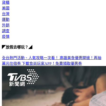
貨櫃
美國
台灣
運動
外銷
調查
疫情
◤放假去哪玩？◢
全台熱門活動、人氣攻略一次看！
高雄美食優惠開搶！再抽
萬元住宿券
下載食尚玩家APP！免費領取優惠券