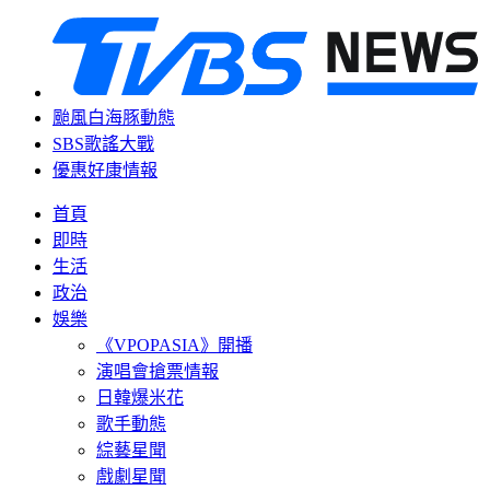
颱風白海豚動態
SBS歌謠大戰
優惠好康情報
首頁
即時
生活
政治
娛樂
《VPOPASIA》開播
演唱會搶票情報
日韓爆米花
歌手動態
綜藝星聞
戲劇星聞