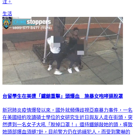
國內疫情又爆發，美國是否再度調升對台旅遊警示，引發關
注。
生活
台留學生在美遭「鐵鎚重擊」頭爆血 施暴女咆哮逼脫罩
新冠肺炎疫情爆發以來，國外就頻傳歧視亞裔暴力事件，一名
在美國紐約攻讀碩士學位的女研究生近日與友人走在街頭，突
然遭到一名女子大吼「脫掉口罩！」還持鐵鎚敲她的頭，導致