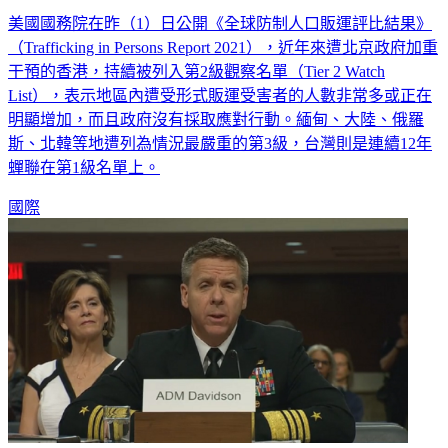
全球防人口販運評比：港列觀察名單 再提新疆人權議題
美國國務院在昨（1）日公開《全球防制人口販運評比結果》
（Trafficking in Persons Report 2021），近年來遭北京政府加重
干預的香港，持續被列入第2級觀察名單（Tier 2 Watch
List），表示地區內遭受形式販運受害者的人數非常多或正在
明顯增加，而且政府沒有採取應對行動。緬甸、大陸、俄羅
斯、北韓等地遭列為情況最嚴重的第3級，台灣則是連續12年
蟬聯在第1級名單上。
國際