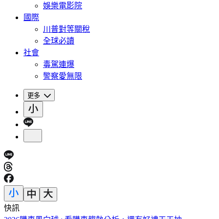
娛樂電影院
國際
川普對等關稅
全球必讀
社會
毒駕連爆
警察愛無限
更多
快訊