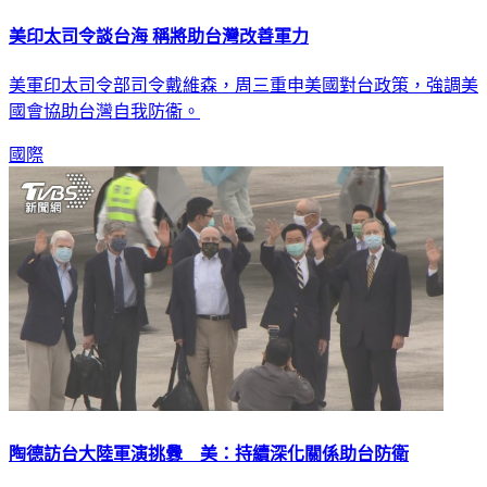
美印太司令談台海 稱將助台灣改善軍力
美軍印太司令部司令戴維森，周三重申美國對台政策，強調美
國會協助台灣自我防衞。
國際
陶德訪台大陸軍演挑釁 美：持續深化關係助台防衛