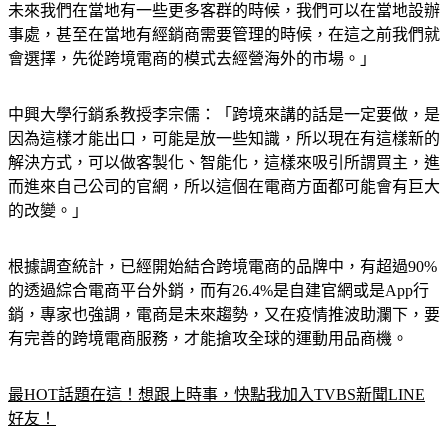
們在還沒有穩定的客群之前，我們先把這個基地設在台灣，那
未來我們在當地有一些更多客群的時候，我們可以在當地設辦
事處，甚至在當地有經銷商需要管理的時候，在這之前我們就
會選擇，先從跨境電商的模式去經營海外的市場。」
中興大學行銷系教授李宗儒：「跨境來講的話是一定要做，是
因為這樣才能出口，可能是放一些知識，所以現在有這樣新的
解決方式，可以做客製化、智能化，這樣來吸引所謂買主，進
而進來自己公司的官網，所以這個在電商方面都可能會有巨大
的改變。」
根據調查統計，已經開始結合跨境電商的品牌中，有超過90%
的透過綜合電商平台外銷，而有26.4%是自建官網或是App行
銷，專家也強調，電商是未來趨勢，又在疫情推波助瀾下，要
有完善的跨境電商服務，才能搶攻全球的運動用品商機。
最HOT話題在這！想跟上時事，快點我加入TVBS新聞LINE
好友！