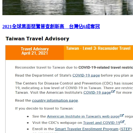
2021全球黑面琵鷺普查創新高 台灣佔6成奪冠