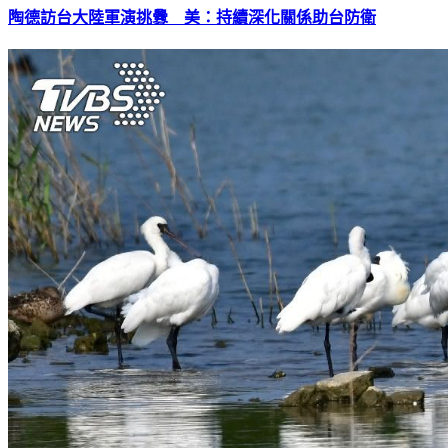
陶德訪台大陸軍演挑釁 美：持續深化關係助台防衛