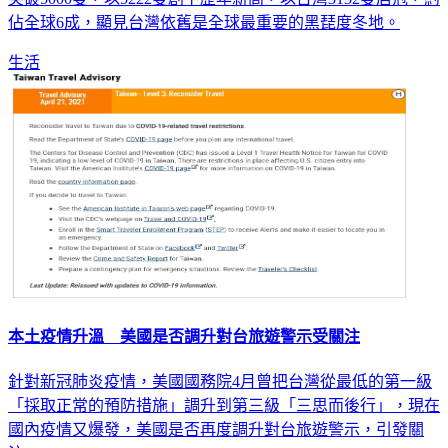
突破5000隻，以5222隻創下歷年新高，以台灣3132隻居冠，約
佔全球6成，顯見台灣依舊是全球最重要的黑琵度冬地。
生活
本土疫情升溫 美國是否調升對台旅遊警示受關注
針對新冠肺炎疫情，美國國務院4月曾把台灣從最低的第一級
「採取正常的預防措施」調升到第三級「三思而後行」，現在