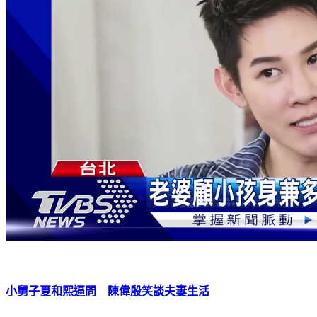
小舅子夏和熙逼問 陳偉殷笑談夫妻生活