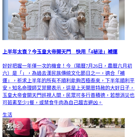
上半年太衰？今玉皇大帝開天門 快用「4祕法」補運
好好把握一年僅一次的機會！今（陽曆7月26日，農曆六月初
六）是「」，為過去漢民族傳統文化節日之一，適合「補
運」，祈求上半年的所有不順利能夠否極泰來，下半年順利平
安。知名命理師艾菲爾表示，這是上天開恩特赦的大好日子，
玉皇大帝會開天門巡視人間，民眾可多行善積德，若想消災也
可茹素至少1餐，或禁食牛肉為自己趨吉避凶。
生活