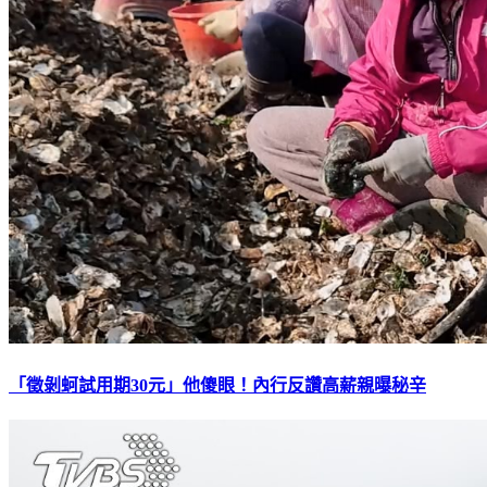
「徵剝蚵試用期30元」他傻眼！內行反讚高薪親曝秘辛