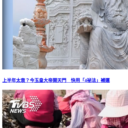
上半年太衰？今玉皇大帝開天門 快用「4祕法」補運