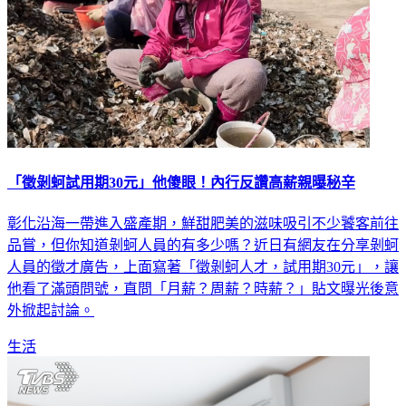
「徵剝蚵試用期30元」他傻眼！內行反讚高薪親曝秘辛
彰化沿海一帶進入盛產期，鮮甜肥美的滋味吸引不少饕客前往
品嘗，但你知道剝蚵人員的有多少嗎？近日有網友在分享剝蚵
人員的徵才廣告，上面寫著「徵剝蚵人才，試用期30元」，讓
他看了滿頭問號，直問「月薪？周薪？時薪？」貼文曝光後意
外掀起討論。
生活