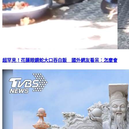
超罕見！花蓮眼鏡蛇大口吞白飯 國外網友看呆：怎麼會