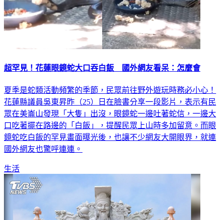
超罕見！花蓮眼鏡蛇大口吞白飯 國外網友看呆：怎麼會
夏季是蛇類活動頻繁的季節，民眾前往野外遊玩時務必小心！
花蓮縣議員吳東昇昨（25）日在臉書分享一段影片，表示有民
眾在美崙山發現「大隻」出沒，眼鏡蛇一邊吐著蛇信，一邊大
口吃著擺在路邊的「白飯」，提醒民眾上山時多加留意。而眼
鏡蛇吃白飯的罕見畫面曝光後，也讓不少網友大開眼界，就連
國外網友也驚呼連連。
生活