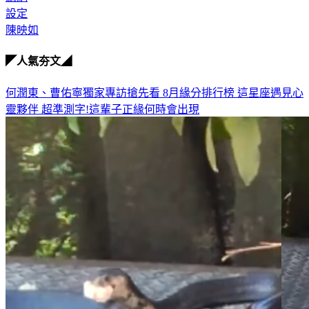
設定
陳映如
◤人氣夯文◢
何潤東、曹佑寧獨家專訪搶先看
8月緣分排行榜 這星座遇見心
靈夥伴
超準測字!這輩子正緣何時會出現