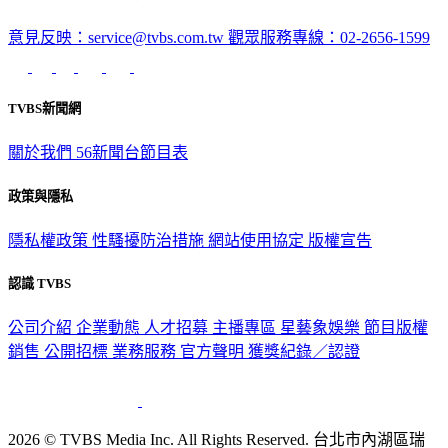
意見反映：service@tvbs.com.tw
觀眾服務專線：02-2656-1599
TVBS新聞網
關於我們
56新聞台節目表
政策與隱私
隱私權政策
性騷擾防治措施
網站使用協定
版權宣告
認識 TVBS
公司介紹
企業動態
人才招募
主播專區
星藝象娛樂
節目版權
銷售
公開招標
業務服務
官方聲明
獲獎紀錄／認證
2026 © TVBS Media Inc. All Rights Reserved. 台北市內湖區瑞