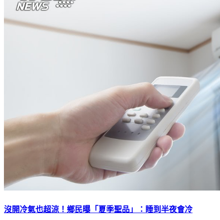
沒開冷氣也超涼！鄉民曝「夏季聖品」：睡到半夜會冷