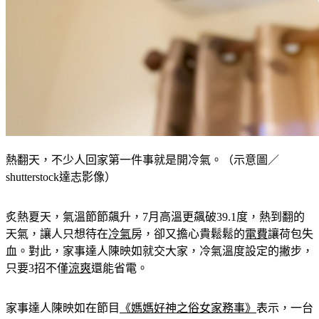
熱翻天，不少人回家第一件事就是開冷氣。（示意圖／
shutterstock達志影像）
炙熱夏天，氣溫節節飆升，7月高溫更飆破39.1度，熱到翻的
天氣，讓人只想待在
冷氣
房，卻又擔心貴鬆鬆的
電費
讓荷包失
血。對此，家事達人陳映如就交大家，冷氣溫度設定的撇步，
只要3招不僅
涼爽
還能省電。
家事達人陳映如在節目
《媽媽好神之俗女家務事》
表示，一台