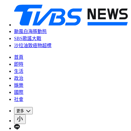
颱風白海豚動態
SBS歌謠大戰
沙拉油致癌物超標
首頁
即時
生活
政治
娛樂
國際
社會
更多