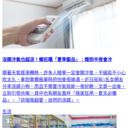
沒開冷氣也超涼！鄉民曝「夏季聖品」：睡到半夜會冷
隨著天氣逐漸轉熱，許多人睡覺一定會開冷氣，不過若不小心
吹太久，拿到電費帳單時恐怕會很崩潰。近日就有1名女網友
分享涼感小物，而且不需要冷氣就能一夜好眠，文章一出後，
立刻引發共鳴，其中也有網友直呼「我家狂用，夏天必備
品」、「這個我超愛，自然的涼感」。
生活