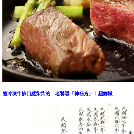
煎冷凍牛排口感柴柴的 老饕曝「神祕方」：超鮮嫩