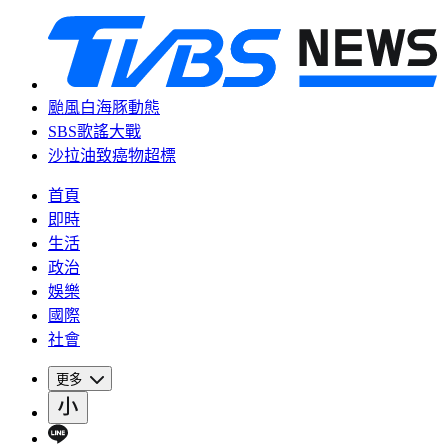
颱風白海豚動態
SBS歌謠大戰
沙拉油致癌物超標
首頁
即時
生活
政治
娛樂
國際
社會
更多