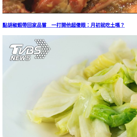
點胡椒蝦帶回家品嘗 一打開他超傻眼：月初就吃土嗎？