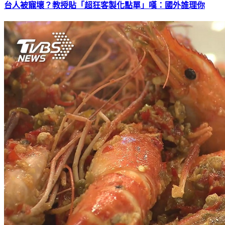
台人被寵壞？教授貼「超狂客製化點單」嘆：國外誰理你