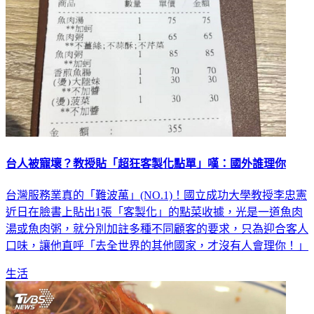
台人被寵壞？教授貼「超狂客製化點單」嘆：國外誰理你
台灣服務業真的「難波萬」(NO.1)！國立成功大學教授李忠憲
近日在臉書上貼出1張「客製化」的點菜收據，光是一道魚肉
湯或魚肉粥，就分別加註多種不同顧客的要求，只為迎合客人
口味，讓他直呼「去全世界的其他國家，才沒有人會理你！」
生活