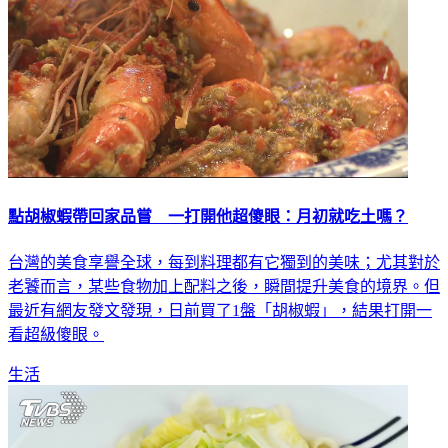
點胡椒蝦帶回家品嘗 一打開他超傻眼：月初就吃土嗎？
台灣的美食享譽全球，每到料理都有它獨到的美味；尤其對於
老饕而言，某些食物加上配料之後，瞬間提升美食的境界。但
最近有網友發文發現，日前買了1盤「胡椒蝦」，結果打開一
看超級傻眼。
生活