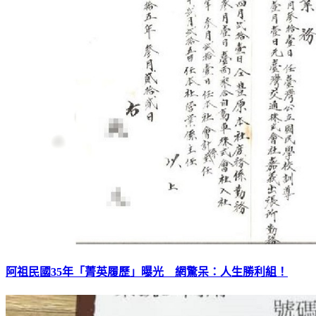
阿祖民國35年「菁英履歷」曝光 網驚呆：人生勝利組！