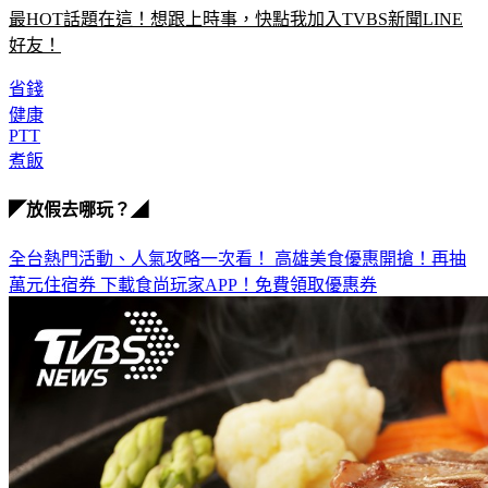
最HOT話題在這！想跟上時事，快點我加入TVBS新聞LINE
好友！
省錢
健康
PTT
煮飯
◤放假去哪玩？◢
全台熱門活動、人氣攻略一次看！
高雄美食優惠開搶！再抽
萬元住宿券
下載食尚玩家APP！免費領取優惠券