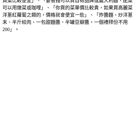
買菜比較便宜」、「要省錢可以買自有品牌或義大利麵，配菜
可以用燉菜或咖哩」、「你買的菜單價比較貴，如果買高麗菜
洋蔥紅蘿蔔之類的，價格就會便宜一些」、「炸醬麵、炒洋蔥
末、半斤絞肉、一包甜麵醬、半罐豆瓣醬，一個禮拜份不用
200」。