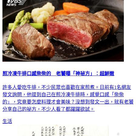
煎冷凍牛排口感柴柴的 老饕曝「神祕方」：超鮮嫩
許多人愛吃牛排，不少民眾也喜歡在家煎煮。日前有1名網友
發文詢問，他提到自己在煎冷凍牛排時，感覺口感「柴柴
的」，究竟要怎麼料理才會美味？沒想到發文一出，就有老饕
分享自己的祕方，不少人看了都躍躍欲試。
生活