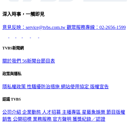
深入時事，一觸即見
意見反映：service@tvbs.com.tw
觀眾服務專線：02-2656-1599
TVBS新聞網
關於我們
56新聞台節目表
政策與隱私
隱私權政策
性騷擾防治措施
網站使用協定
版權宣告
認識 TVBS
公司介紹
企業動態
人才招募
主播專區
星藝象娛樂
節目版權
銷售
公開招標
業務服務
官方聲明
獲獎紀錄／認證