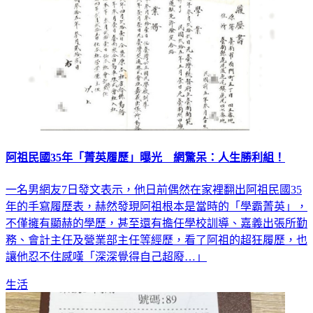
阿祖民國35年「菁英履歷」曝光 網驚呆：人生勝利組！
一名男網友7日發文表示，他日前偶然在家裡翻出阿祖民國35
年的手寫履歷表，赫然發現阿祖根本是當時的「學霸菁英」，
不僅擁有顯赫的學歷，甚至還有擔任學校訓導、嘉義出張所勤
務、會計主任及營業部主任等經歷，看了阿祖的超狂履歷，也
讓他忍不住感嘆「深深覺得自己超廢…」
生活