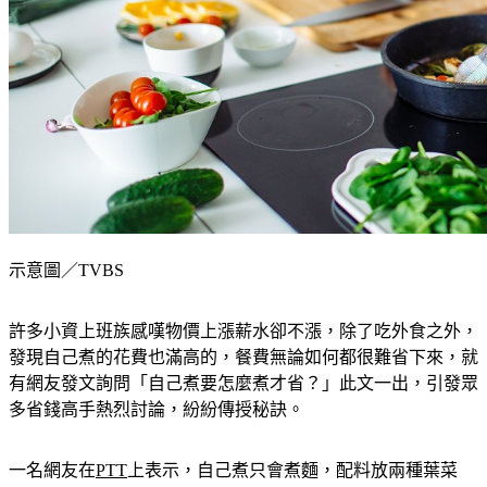
示意圖／TVBS
許多小資上班族感嘆物價上漲薪水卻不漲，除了吃外食之外，
發現自己煮的花費也滿高的，餐費無論如何都很難省下來，就
有網友發文詢問「自己煮要怎麼煮才省？」此文一出，引發眾
多省錢高手熱烈討論，紛紛傳授秘訣。
一名網友在
PTT
上表示，自己煮只會煮麵，配料放兩種葉菜