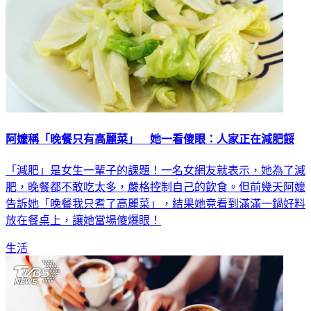
阿嬤稱「晚餐只有高麗菜」 她一看傻眼：人家正在減肥餒
「減肥」是女生一輩子的課題！一名女網友就表示，她為了減
肥，晚餐都不敢吃太多，嚴格控制自己的飲食。但前幾天阿嬤
告訴她「晚餐我只煮了高麗菜」，結果她竟看到滿滿一鍋好料
放在餐桌上，讓她當場傻爆眼！
生活