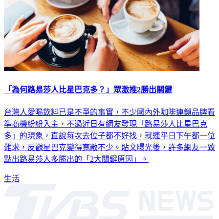
「為何路易莎人比星巴克多？」眾激推2勝出關鍵
台灣人愛喝飲料已是不爭的事實，不少國內外咖啡連鎖品牌看
準商機紛紛入主，不過近日有網友發現「路易莎人比星巴克
多」的現象，直說每次去位子都不好找，就連平日下午都一位
難求，反觀星巴克變得寬敞不少。貼文曝光後，許多網友一致
點出路易莎人多勝出的「2大關鍵原因」。
生活