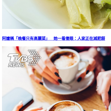
阿嬤稱「晚餐只有高麗菜」 她一看傻眼：人家正在減肥餒