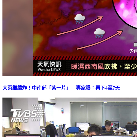
大雨繼續炸！中南部「紫一片」 專家曝：再下4至7天