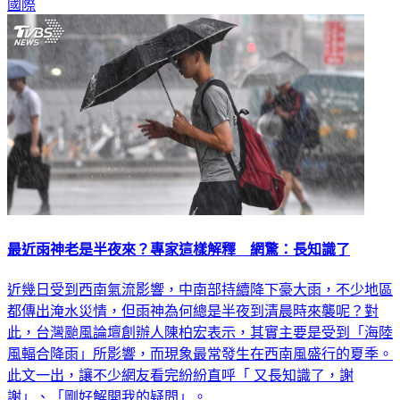
國際
最近雨神老是半夜來？專家這樣解釋 網驚：長知識了
近幾日受到西南氣流影響，中南部持續降下豪大雨，不少地區
都傳出淹水災情，但雨神為何總是半夜到清晨時來襲呢？對
此，台灣颱風論壇創辦人陳柏宏表示，其實主要是受到「海陸
風輻合降雨」所影響，而現象最常發生在西南風盛行的夏季。
此文一出，讓不少網友看完紛紛直呼「 又長知識了，謝
謝」、「剛好解開我的疑問」。