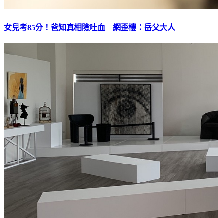
女兒考85分！爸知真相險吐血 網歪樓：岳父大人