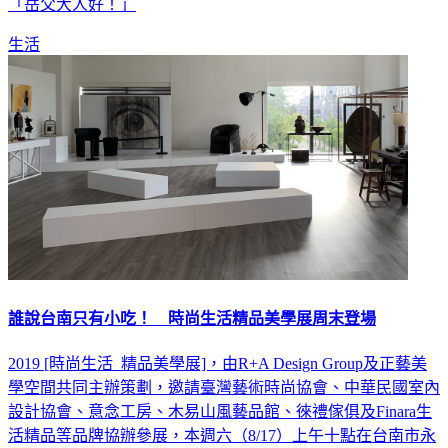
「岳父大人好！」
生活
誰說台南只有小吃！ 時尚生活精品美學展周末登場
2019 [時尚生活 精品美學展]，由R+A Design Group及正藝美
學空間共同主辦策劃，邀請臺灣藝術時尚協會、中華民國室內
設計協會、意念工房、木易山風藝品館、徠禮傢俱及Finara生
活精品等品牌協辦參展，本週六（8/17）上午十點在台南市永