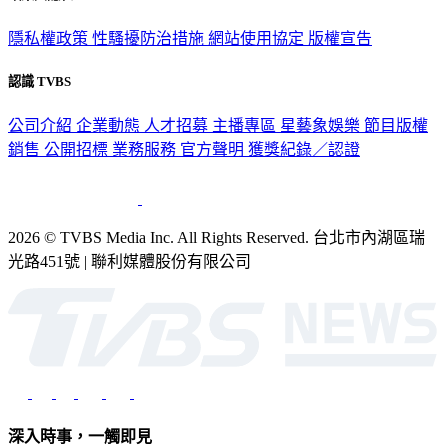
隱私權政策
性騷擾防治措施
網站使用協定
版權宣告
認識 TVBS
公司介紹
企業動態
人才招募
主播專區
星藝象娛樂
節目版權
銷售
公開招標
業務服務
官方聲明
獲獎紀錄／認證
2026 © TVBS Media Inc. All Rights Reserved. 台北市內湖區瑞
光路451號 | 聯利媒體股份有限公司
深入時事，一觸即見