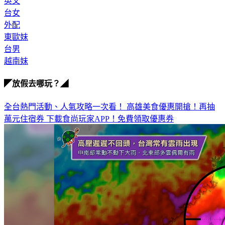
英文
台女
外配
東歐妹
台男
越南妹
◤放假去哪玩？◢
全台熱門活動、人氣攻略一次看！
高雄美食優惠開搶！再抽
萬元住宿券
下載食尚玩家APP！免費領取優惠券