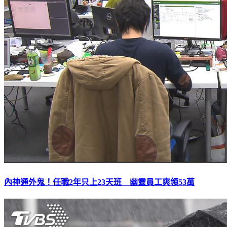
內神通外鬼！任職2年只上23天班 幽靈員工爽領53萬