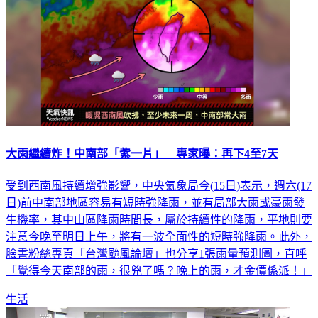
大雨繼續炸！中南部「紫一片」 專家曝：再下4至7天
受到西南風持續增強影響，中央氣象局今(15日)表示，週六(17
日)前中南部地區容易有短時強降雨，並有局部大雨或豪雨發
生機率，其中山區降雨時間長，屬於持續性的降雨，平地則要
注意今晚至明日上午，將有一波全面性的短時強降雨。此外，
臉書粉絲專頁「台灣颱風論壇」也分享1張雨量預測圖，直呼
「覺得今天南部的雨，很兇了嗎？晚上的雨，才金價係派！」
生活