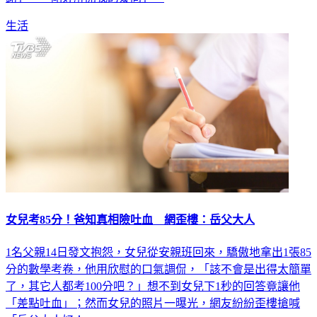
生活
女兒考85分！爸知真相險吐血 網歪樓：岳父大人
1名父親14日發文抱怨，女兒從安親班回來，驕傲地拿出1張85
分的數學考卷，他用欣慰的口氣調侃，「該不會是出得太簡單
了，其它人都考100分吧？」想不到女兒下1秒的回答竟讓他
「差點吐血」；然而女兒的照片一曝光，網友紛紛歪樓搶喊