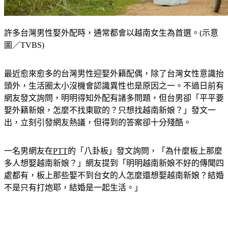
許多台灣男性娶外配時，通常都會以越南女生為首選。(示意
圖／TVBS)
最近愈來愈多的台灣男性迎娶外籍配偶，除了台灣女性意識抬
頭外，生活圈太小沒機會認識異性也是原因之一。
不過日前有
網友發文詢問，明明得知外配有諸多問題，但台男卻「平平要
娶外籍新娘，怎麼不找東歐的？只想找越南新娘？」
發文一
出，立刻引發網友熱議，但得到的答案卻十分殘酷。
一名男網友在
PTT
的「八卦板」發文詢問，「為什麼板上那麼
多人想娶越南新娘？」網友提到「明明越南新娘不好的傳聞四
處都有，板上那些娶不到台女的人怎麼還想娶越南新娘？結婚
不是只有打炮耶，結婚是一起生活。」