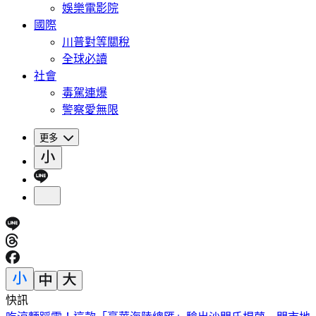
娛樂電影院
國際
川普對等關稅
全球必讀
社會
毒駕連爆
警察愛無限
更多
快訊