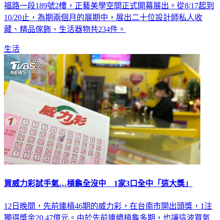
福路一段189號2樓，正藝美學空間正式開幕展出。從8/17起到
10/20止，為期兩個月的展期中，展出二十位設計師私人收
藏、精品傢飾、生活器物共234件。
生活
買威力彩試手氣…槓龜全沒中 1家3口全中「這大獎」
12日晚間，先前連槓46期的威力彩，在台南市開出頭獎，1注
獨得獎金20.47億元。由於先前連續槓龜多期，也讓這波買氣