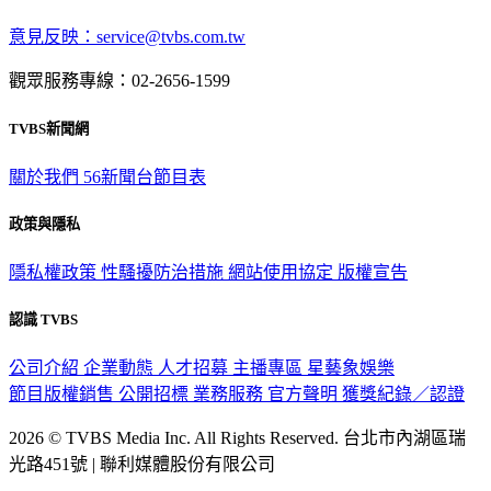
意見反映：service@tvbs.com.tw
觀眾服務專線：02-2656-1599
TVBS新聞網
關於我們
56新聞台節目表
政策與隱私
隱私權政策
性騷擾防治措施
網站使用協定
版權宣告
認識 TVBS
公司介紹
企業動態
人才招募
主播專區
星藝象娛樂
節目版權銷售
公開招標
業務服務
官方聲明
獲獎紀錄／認證
2026 © TVBS Media Inc. All Rights Reserved. 台北市內湖區瑞
光路451號 | 聯利媒體股份有限公司