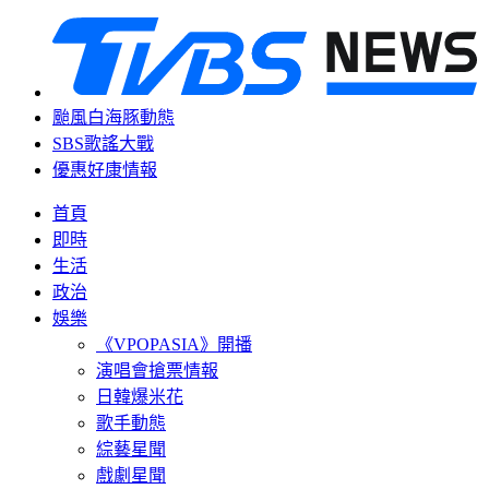
颱風白海豚動態
SBS歌謠大戰
優惠好康情報
首頁
即時
生活
政治
娛樂
《VPOPASIA》開播
演唱會搶票情報
日韓爆米花
歌手動態
綜藝星聞
戲劇星聞