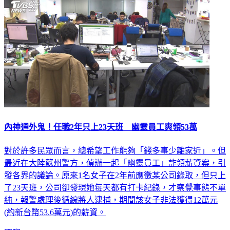
內神通外鬼！任職2年只上23天班 幽靈員工爽領53萬
對於許多民眾而言，總希望工作能夠「錢多事少離家近」。但
最近在大陸蘇州警方，偵辦一起「幽靈員工」詐領薪資案，引
發各界的議論。原來1名女子在2年前應徵某公司錄取，但只上
了23天班，公司卻發現她每天都有打卡紀錄，才察覺事態不單
純，報警處理後循線將人逮捕，期間該女子非法獲得12萬元
(約新台幣53.6萬元)的薪資。