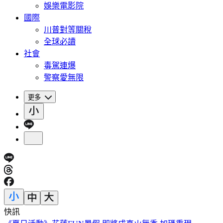
娛樂電影院
國際
川普對等關稅
全球必讀
社會
毒駕連爆
警察愛無限
更多
快訊