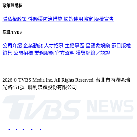
政策與隱私
隱私權政策
性騷擾防治措施
網站使用協定
版權宣告
認識 TVBS
公司介紹
企業動態
人才招募
主播專區
星藝象娛樂
節目版權
銷售
公開招標
業務服務
官方聲明
獲獎紀錄／認證
2026 © TVBS Media Inc. All Rights Reserved. 台北市內湖區瑞
光路451號 | 聯利媒體股份有限公司