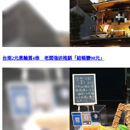
台南2元黑輪買4串 老闆強迫推銷「結帳變98元」