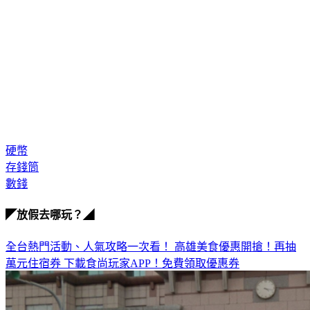
硬幣
存錢筒
數錢
◤放假去哪玩？◢
全台熱門活動、人氣攻略一次看！
高雄美食優惠開搶！再抽
萬元住宿券
下載食尚玩家APP！免費領取優惠券