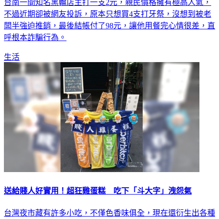
台南一間知名黑輪店主打一支2元，親民價格擁有極高人氣，
不過近期卻被網友投訴，原本只想買4支打牙祭，沒想到被老
闆半強迫推銷，最後結帳付了98元，讓他用餐完心情很差，直
呼根本詐騙行為。
生活
送給賤人好實用！超狂雞蛋糕 吃下「斗大字」洩怨氣