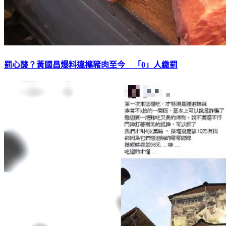
罰心酸？黃國昌爆料違攜豬肉至今 「0」人繳罰