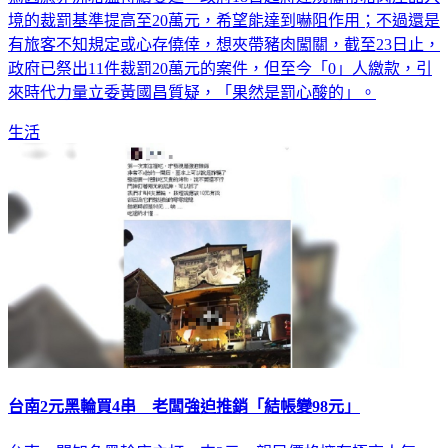
為因應非洲豬瘟持續蔓延，政府18日起將違規攜帶豬肉產品入
境的裁罰基準提高至20萬元，希望能達到嚇阻作用；不過還是
有旅客不知規定或心存僥倖，想夾帶豬肉闖關，截至23日止，
政府已祭出11件裁罰20萬元的案件，但至今「0」人繳款，引
來時代力量立委黃國昌質疑，「果然是罰心酸的」。
生活
台南2元黑輪買4串 老闆強迫推銷「結帳變98元」