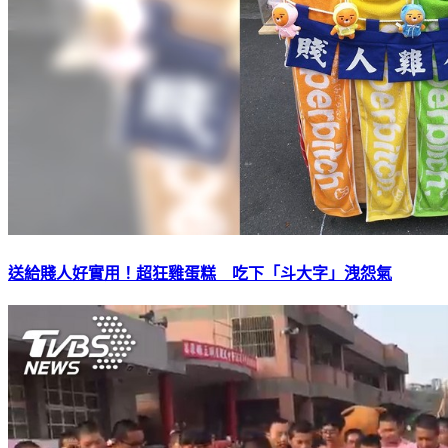
送給賤人好實用！超狂雞蛋糕 吃下「斗大字」洩怨氣