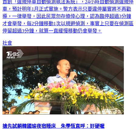
少警力耗費，一方面也能24小時控管。新北市政府就引進全台
首創「違規停車自動偵測執法系統」，24小時自動偵測違規停
車，預計明年1月正式實施。警方表示只要違停屬實將不再勸
導，一律舉發，因此民眾勿存僥倖心理，認為臨停超過3分鐘
才會舉發，每2分鐘移動1次以規避偵測，事實上只要在偵測區
停留超過3分鐘，就算一直緩慢移動仍會舉發。
社會
搶先試躺韓國瑜夜宿睡床 朱學恆直呼：好硬喔