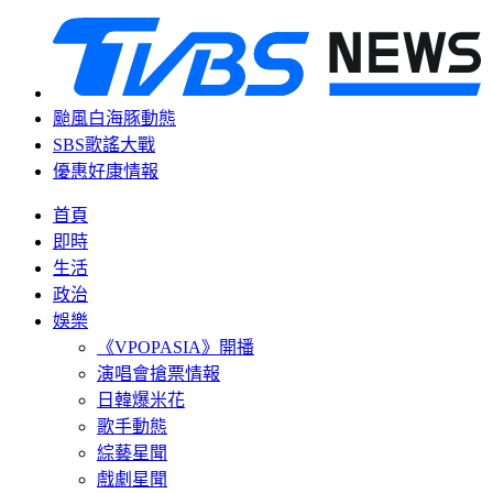
颱風白海豚動態
SBS歌謠大戰
優惠好康情報
首頁
即時
生活
政治
娛樂
《VPOPASIA》開播
演唱會搶票情報
日韓爆米花
歌手動態
綜藝星聞
戲劇星聞