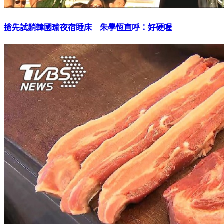
搶先試躺韓國瑜夜宿睡床 朱學恆直呼：好硬喔