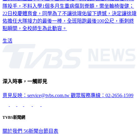
苗栗縣頭屋國中3年級學生徐瑋佑，原先錄取體育班擔任棒球
隊投手，不料入學1個多月生重病傷到脊髓，需坐輪椅復健；
22日校慶體育會，同學為了不讓徐瑋佑留下遺憾，決定讓徐瑋
佑擔任大隊接力的最後一棒，全班陪跑最後100公尺，衝刺終
點瞬間，全校師生為此動容。
生活
深入時事，一觸即見
意見反映：service@tvbs.com.tw
觀眾服務專線：02-2656-1599
TVBS新聞網
關於我們
56新聞台節目表