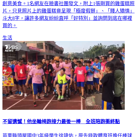
台灣夜市藏有許多小吃，不僅色香味俱全，現在還衍生出各種
創意美食。1名網友在臉書社團發文，附上1張剛買的雞蛋糕照
片，只見照片上的雞蛋糕竟呈現「極度假掰」、「賤人矯情」
斗大8字，讓許多網友紛紛直呼「好特別」並詢問到底在哪裡
買的。
生活
不留遺憾！他坐輪椅跑接力最後一棒 全班陪跑衝終點