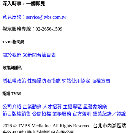
深入時事，一觸即見
意見反映：service@tvbs.com.tw
觀眾服務專線：02-2656-1599
TVBS新聞網
關於我們
56新聞台節目表
政策與隱私
隱私權政策
性騷擾防治措施
網站使用協定
版權宣告
認識 TVBS
公司介紹
企業動態
人才招募
主播專區
星藝象娛樂
節目版權銷售
公開招標
業務服務
官方聲明
獲獎紀錄／認證
2026 © TVBS Media Inc. All Rights Reserved. 台北市內湖區瑞