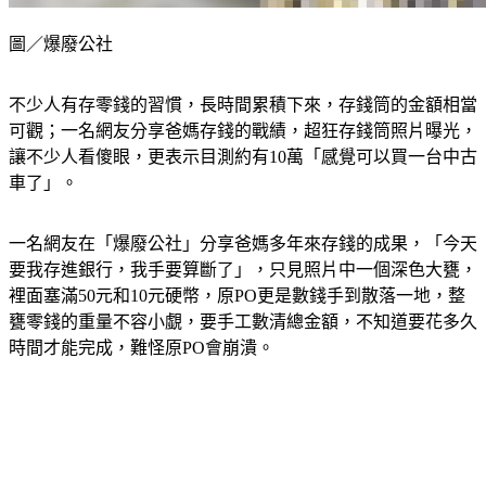
圖／爆廢公社
不少人有存零錢的習慣，長時間累積下來，存錢筒的金額相當
可觀；一名網友分享爸媽存錢的戰績，超狂存錢筒照片曝光，
讓不少人看傻眼，更表示目測約有10萬「感覺可以買一台中古
車了」。
一名網友在「爆廢公社」分享爸媽多年來存錢的成果，「今天
要我存進銀行，我手要算斷了」，只見照片中一個深色大甕，
裡面塞滿50元和10元硬幣，原PO更是數錢手到散落一地，整
甕零錢的重量不容小覷，要手工數清總金額，不知道要花多久
時間才能完成，難怪原PO會崩潰。