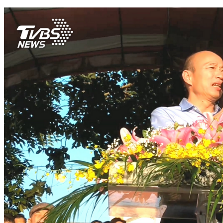
科技執法！偵測系統抓違規 臨停超過3分鐘收罰單