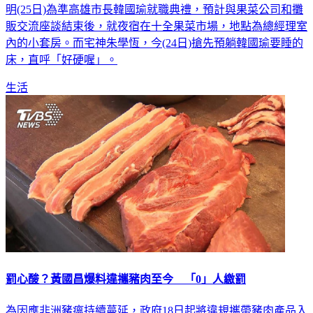
明(25日)為準高雄市長韓國瑜就職典禮，預計與果菜公司和攤
販交流座談結束後，就夜宿在十全果菜市場，地點為總經理室
內的小套房。而宅神朱學恆，今(24日)搶先預躺韓國瑜要睡的
床，直呼「好硬喔」。
生活
罰心酸？黃國昌爆料違攜豬肉至今 「0」人繳罰