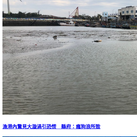
漁港內驚見大漩渦引恐慌 縣府：瘋狗浪所致