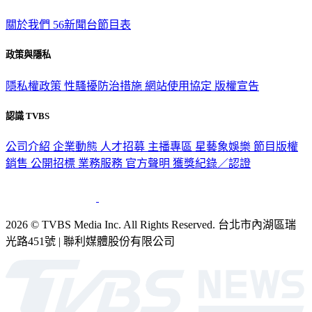
關於我們
56新聞台節目表
政策與隱私
隱私權政策
性騷擾防治措施
網站使用協定
版權宣告
認識 TVBS
公司介紹
企業動態
人才招募
主播專區
星藝象娛樂
節目版權
銷售
公開招標
業務服務
官方聲明
獲獎紀錄／認證
2026 © TVBS Media Inc. All Rights Reserved. 台北市內湖區瑞
光路451號 | 聯利媒體股份有限公司