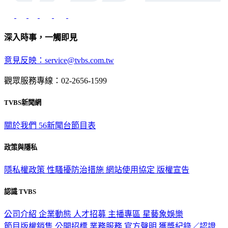
深入時事，一觸即見
意見反映：service@tvbs.com.tw
觀眾服務專線：02-2656-1599
TVBS新聞網
關於我們
56新聞台節目表
政策與隱私
隱私權政策
性騷擾防治措施
網站使用協定
版權宣告
認識 TVBS
公司介紹
企業動態
人才招募
主播專區
星藝象娛樂
節目版權銷售
公開招標
業務服務
官方聲明
獲獎紀錄／認證