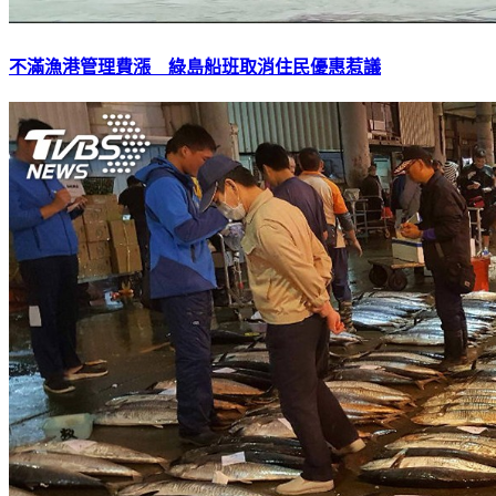
不滿漁港管理費漲 綠島船班取消住民優惠惹議