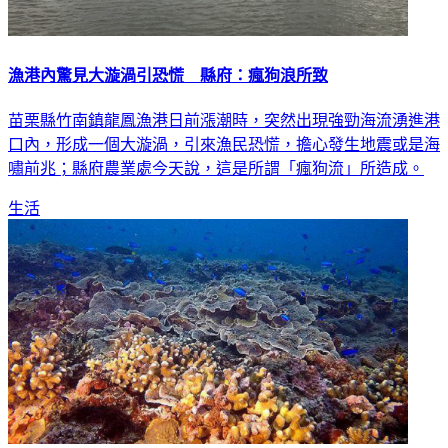
漁港內驚見大漩渦引恐慌 縣府：瘋狗浪所致
苗栗縣竹南鎮龍鳳漁港日前漲潮時，突然出現強勁海流湧進港
口內，形成一個大漩渦，引來漁民恐慌，擔心發生地震或是海
嘯前兆；縣府農業處今天說，這是所謂「瘋狗流」所造成。
生活