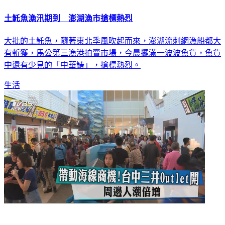
土魠魚漁汛期到 澎湖漁市搶標熱烈
大批的土魠魚，隨著東北季風吹起而來，澎湖流刺網漁船都大
有斬獲，馬公第三漁港拍賣市場，今晨擺滿一波波魚貨，魚貨
中還有少見的「中華鰆」，搶標熱烈。
生活