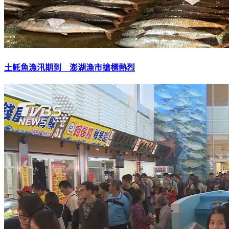
土魠魚漁汛期到 澎湖漁市搶標熱烈