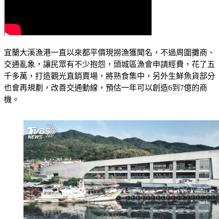
宜蘭大溪漁港一直以來都平價現撈漁獲聞名，不過周圍攤商、
交通亂象，讓民眾有不少抱怨，頭城區漁會申請經費，花了五
千多萬，打造觀光直銷賣場，將熟食集中，另外生鮮魚貨部分
也會再規劃，改善交通動線，預估一年可以創造6到7億的商
機。