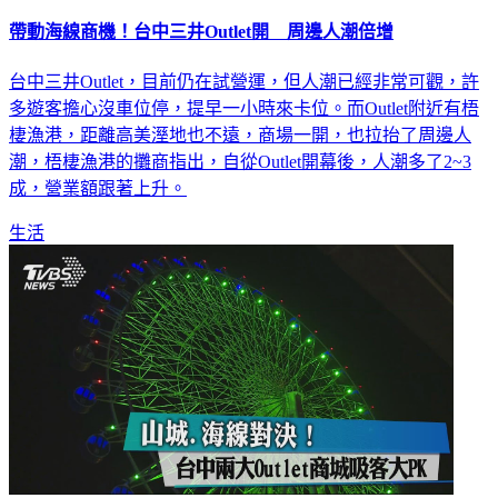
帶動海線商機！台中三井Outlet開 周邊人潮倍增
台中三井Outlet，目前仍在試營運，但人潮已經非常可觀，許
多遊客擔心沒車位停，提早一小時來卡位。而Outlet附近有梧
棲漁港，距離高美溼地也不遠，商場一開，也拉抬了周邊人
潮，梧棲漁港的攤商指出，自從Outlet開幕後，人潮多了2~3
成，營業額跟著上升。
生活