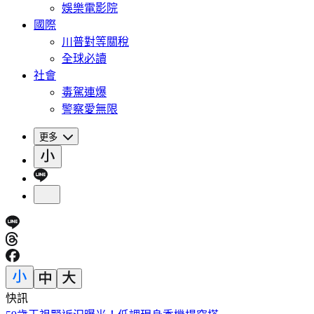
娛樂電影院
國際
川普對等關稅
全球必讀
社會
毒駕連爆
警察愛無限
更多
快訊