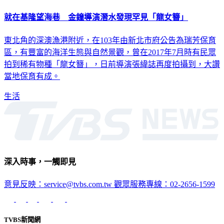
就在基隆望海巷 金鐘導演潛水發現罕見「龍女簪」
東北角的深澳漁港附近，在103年由新北市府公告為瑞芳保育
區，有豐富的海洋生態與自然景觀，曾在2017年7月時有民眾
拍到稀有物種「龍女簪」，日前導演張緯誌再度拍攝到，大讚
當地保育有成。
生活
深入時事，一觸即見
意見反映：service@tvbs.com.tw
觀眾服務專線：02-2656-1599
TVBS新聞網