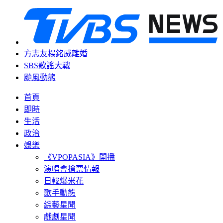
方志友楊銘威離婚
SBS歌謠大戰
颱風動態
首頁
即時
生活
政治
娛樂
《VPOPASIA》開播
演唱會搶票情報
日韓爆米花
歌手動態
綜藝星聞
戲劇星聞