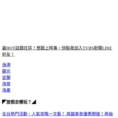
最HOT話題在這！想跟上時事，快點我加入TVBS新聞LINE
好友！
漁港
觀光
宜蘭
海景
海產
◤放假去哪玩？◢
全台熱門活動、人氣攻略一次看！
高雄美食優惠開搶！再抽