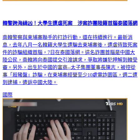
韓警跨海緝凶！大學生遭虐死案 涉案詐團陸籍首腦泰國落網
南韓警察與柬埔寨聯手的打詐行動，還在持續進行。最新消
息，去年八月一名韓籍大學生遭騙去柬埔寨後，遭虐待致死案
件的詐騙組織首腦，7日在泰國落網。這名詐團首腦是中國大
陸公民，南韓將向泰國提交引渡請求，爭取將嫌犯押解到韓受
審。另外，出生於中國的富商--太子集團董事長陳志，被控從
事「殺豬盤」詐騙，在柬埔寨經營至少10處電詐園區，週二遭
到逮捕，遣返中國大陸。
國際