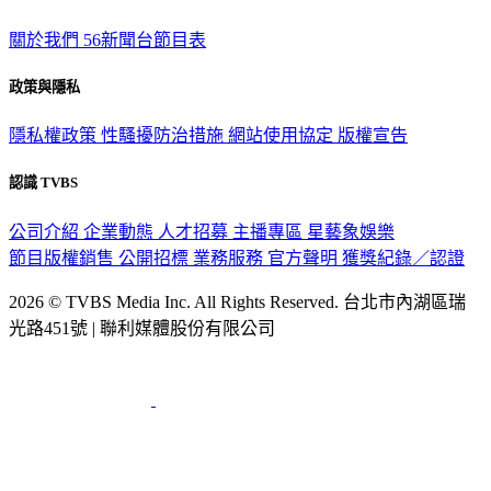
關於我們
56新聞台節目表
政策與隱私
隱私權政策
性騷擾防治措施
網站使用協定
版權宣告
認識 TVBS
公司介紹
企業動態
人才招募
主播專區
星藝象娛樂
節目版權銷售
公開招標
業務服務
官方聲明
獲獎紀錄／認證
2026 © TVBS Media Inc. All Rights Reserved. 台北市內湖區瑞
光路451號 | 聯利媒體股份有限公司