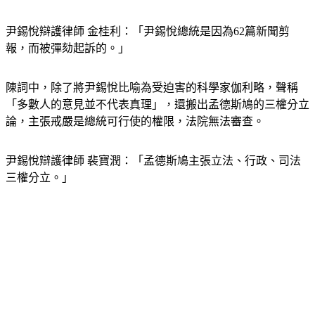
尹錫悅辯護律師 金桂利：「尹錫悅總統是因為62篇新聞剪
報，而被彈劾起訴的。」
陳詞中，除了將尹錫悅比喻為受迫害的科學家伽利略，聲稱
「多數人的意見並不代表真理」，還搬出孟德斯鳩的三權分立
論，主張戒嚴是總統可行使的權限，法院無法審查。
尹錫悅辯護律師 裴寶潤：「孟德斯鳩主張立法、行政、司法
三權分立。」