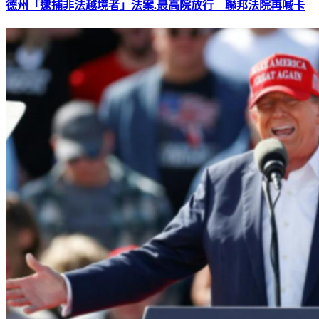
德州「逮捕非法越境者」法案.最高院放行 聯邦法院再喊卡