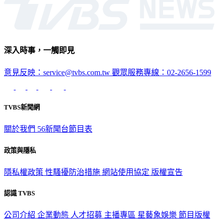
深入時事，一觸即見
意見反映：service@tvbs.com.tw
觀眾服務專線：02-2656-1599
TVBS新聞網
關於我們
56新聞台節目表
政策與隱私
隱私權政策
性騷擾防治措施
網站使用協定
版權宣告
認識 TVBS
公司介紹
企業動態
人才招募
主播專區
星藝象娛樂
節目版權