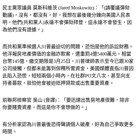
民主黨眾議員 莫斯科維茨 (Jared Moskowitz)：「(請覆議彈劾
動議)，沒有，都沒有，好，我想在最後幾分鐘向美國人民表
明，他們(共和黨人)永遠不會彈劾拜登，這永遠不會發生，因
為他們沒有證據。」
而共和黨準候選人川普最迫切的問題，恐怕是他的訴訟財務。
他浮報房地產價值的金融詐欺案，遭重罰4億5400萬元，相當
台幣145億，繳交期限是3月25日，川普律師表示至今已跟30家
公司接觸，但都未能籌到保釋所需資金，美國媒體直指川普因
此陷入恐慌，短短兩個小時內，在社群PO文八次，甚至向支
持者募款，就怕他會被迫抵押貸款或出售重要資產。
前聯邦檢察官 吳山 (音譯)：「要迅速出售房地產很難，除非
你要賤賣資產，而這是你不會想做的。」
有分析家認為川普最後恐得聲請個人破產，好為自己爭取更多
時間。