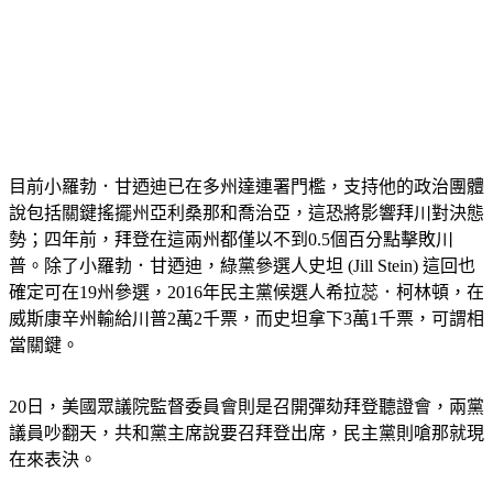
目前小羅勃．甘迺迪已在多州達連署門檻，支持他的政治團體
說包括關鍵搖擺州亞利桑那和喬治亞，這恐將影響拜川對決態
勢；四年前，拜登在這兩州都僅以不到0.5個百分點擊敗川
普。除了小羅勃．甘迺迪，綠黨參選人史坦 (Jill Stein) 這回也
確定可在19州參選，2016年民主黨候選人希拉蕊．柯林頓，在
威斯康辛州輸給川普2萬2千票，而史坦拿下3萬1千票，可謂相
當關鍵。
20日，美國眾議院監督委員會則是召開彈劾拜登聽證會，兩黨
議員吵翻天，共和黨主席說要召拜登出席，民主黨則嗆那就現
在來表決。