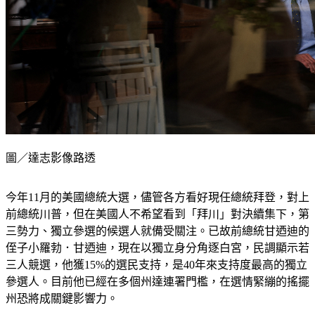
圖／達志影像路透
今年11月的美國總統大選，儘管各方看好現任總統拜登，對上
前總統川普，但在美國人不希望看到「拜川」對決續集下，第
三勢力、獨立參選的候選人就備受關注。已故前總統甘迺迪的
侄子小羅勃．甘迺迪，現在以獨立身分角逐白宮，民調顯示若
三人競選，他獲15%的選民支持，是40年來支持度最高的獨立
參選人。目前他已經在多個州達連署門檻，在選情緊繃的搖擺
州恐將成關鍵影響力。