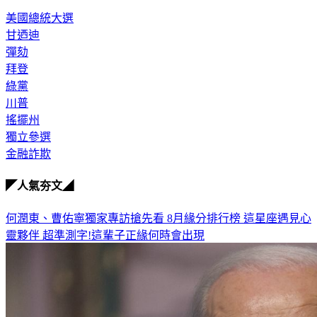
美國總統大選
甘迺迪
彈劾
拜登
綠黨
川普
搖擺州
獨立參選
金融詐欺
◤人氣夯文◢
何潤東、曹佑寧獨家專訪搶先看
8月緣分排行榜 這星座遇見心
靈夥伴
超準測字!這輩子正緣何時會出現