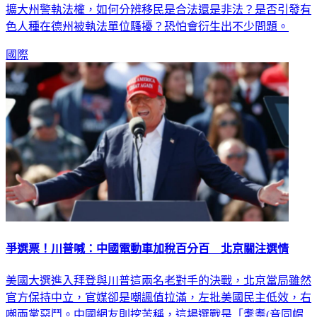
擴大州警執法權，如何分辨移民是合法還是非法？是否引發有
色人種在德州被執法單位騷擾？恐怕會衍生出不少問題。
國際
爭選票！川普喊：中國電動車加稅百分百 北京關注選情
美國大選進入拜登與川普這兩名老對手的決戰，北京當局雖然
官方保持中立，官媒卻是嘲諷值拉滿，左批美國民主低效，右
嘲兩黨惡鬥。中國網友則挖苦稱，這場選戰是「耄耋(音同帽