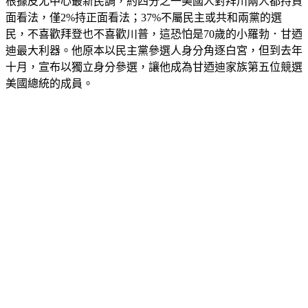
根據皮尤中心最新民調，約四分之一美國人對拜川兩人都持負
面看法，僅2%持正面看法；37%不屬民主或共和兩黨的選
民，不喜歡拜登也不喜歡川普，這恐怕是70歲的小羅勃．甘迺
迪最大利器。他原本以民主黨參選人身分角逐白宮，但到去年
十月，宣布以獨立身分參選，讓他成為甘迺迪家族第五位競選
美國總統的成員。