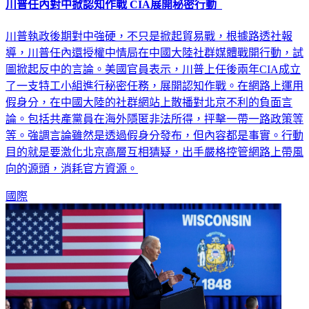
川普任內對中掀認知作戰 CIA展開秘密行動
川普執政後期對中強硬，不只是掀起貿易戰，根據路透社報
導，川普任內還授權中情局在中國大陸社群媒體戰開行動，試
圖掀起反中的言論。美國官員表示，川普上任後兩年CIA成立
了一支特工小組進行秘密任務，展開認知作戰。在網路上運用
假身分，在中國大陸的社群網站上散播對北京不利的負面言
論。包括共產黨員在海外隱匿非法所得，抨擊一帶一路政策等
等。強調言論雖然是透過假身分發布，但內容都是事實。行動
目的就是要激化北京高層互相猜疑，出手嚴格控管網路上帶風
向的源頭，消耗官方資源。
國際