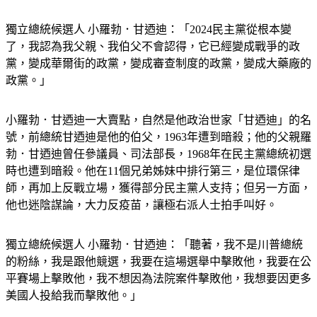
獨立總統候選人 小羅勃．甘迺迪：「2024民主黨從根本變
了，我認為我父親、我伯父不會認得，它已經變成戰爭的政
黨，變成華爾街的政黨，變成審查制度的政黨，變成大藥廠的
政黨。」
小羅勃．甘迺迪一大賣點，自然是他政治世家「甘迺迪」的名
號，前總統甘迺迪是他的伯父，1963年遭到暗殺；他的父親羅
勃．甘迺迪曾任參議員、司法部長，1968年在民主黨總統初選
時也遭到暗殺。他在11個兄弟姊妹中排行第三，是位環保律
師，再加上反戰立場，獲得部分民主黨人支持；但另一方面，
他也迷陰謀論，大力反疫苗，讓極右派人士拍手叫好。
獨立總統候選人 小羅勃．甘迺迪：「聽著，我不是川普總統
的粉絲，我是跟他競選，我要在這場選舉中擊敗他，我要在公
平賽場上擊敗他，我不想因為法院案件擊敗他，我想要因更多
美國人投給我而擊敗他。」