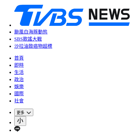
颱風白海豚動態
SBS歌謠大戰
沙拉油致癌物超標
首頁
即時
生活
政治
娛樂
國際
社會
更多