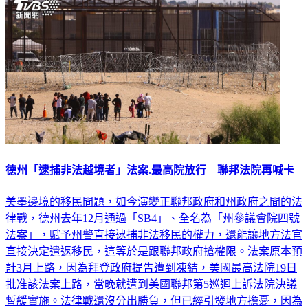
德州「逮捕非法越境者」法案.最高院放行 聯邦法院再喊卡
美墨邊境的移民問題，如今演變正聯邦政府和州政府之間的法
律戰，德州去年12月通過「SB4」、全名為「州參議會院四號
法案」，賦予州警直接逮捕非法移民的權力，還能讓地方法官
直接決定遣返移民，這等於是跟聯邦政府搶權限。法案原本預
計3月上路，因為拜登政府提告遭到凍結，美國最高法院19日
批准該法案上路，當晚就遭到美國聯邦第5巡迴上訴法院決議
暫緩實施。法律戰還沒分出勝負，但已經引發地方擔憂，因為