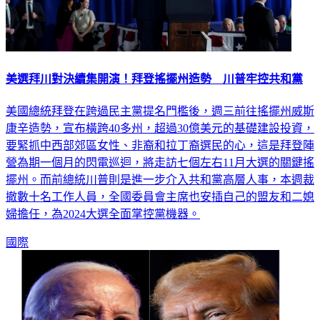
美選拜川對決續集開演！拜登搖擺州造勢 川普牢控共和黨
美國總統拜登在跨過民主黨提名門檻後，週三前往搖擺州威斯
康辛造勢，宣布橫跨40多州，超過30億美元的基礎建設投資，
要緊抓中西部郊區女性、非裔和拉丁裔選民的心，這是拜登陣
營為期一個月的閃電巡迴，將走訪七個左右11月大選的關鍵搖
擺州。而前總統川普則是進一步介入共和黨高層人事，本週裁
撤數十名工作人員，全國委員會主席也安插自己的盟友和二媳
婦擔任，為2024大選全面掌控黨機器。
國際