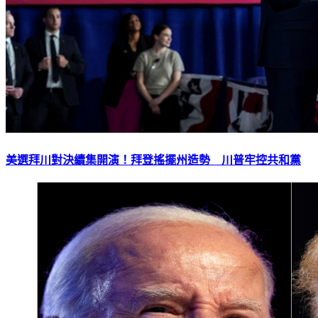
美選拜川對決續集開演！拜登搖擺州造勢 川普牢控共和黨