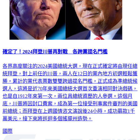
確定了！2024拜登川普再對戰 各跨黨提名門檻
各界高度關注的2024美國總統大選，現在正式確定將由現任總
統拜登，對上前任的川普，兩人在12日的黨內地方初選輕鬆獲
勝，累計的黨代表票數雙雙跨過提名門檻，正式成為準總統候
選人，這將是近70年來美國總統大選首次重演相同對決戲碼，
也是自1912年來第一次，兩位具總統資歷的人參選。這個月
底，川普將因封口費案，成為第一位接受刑事案件審判的美國
前總統；而拜登在上週國情咨文演說後24小時，成功募款1千
萬美元，接下來將巡迴多個搖擺州造勢。
國際