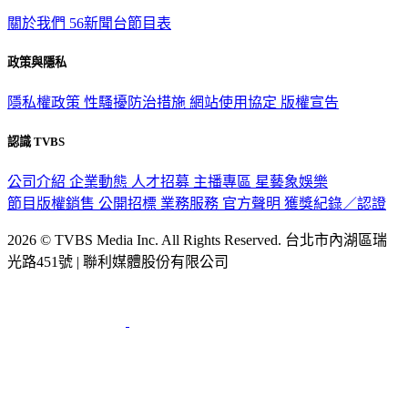
關於我們
56新聞台節目表
政策與隱私
隱私權政策
性騷擾防治措施
網站使用協定
版權宣告
認識 TVBS
公司介紹
企業動態
人才招募
主播專區
星藝象娛樂
節目版權銷售
公開招標
業務服務
官方聲明
獲獎紀錄／認證
2026 © TVBS Media Inc. All Rights Reserved. 台北市內湖區瑞
光路451號 | 聯利媒體股份有限公司