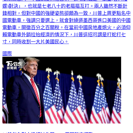
蝶)對決」，也就是七老八十的老摳摳互打。兩人雖然不斷針
鋒相對，但對中國的強硬姿態卻頗為一致，川普上周更點名中
國電動車，強調只要選上，就會對繞道墨西哥進口美國的中國
電動車，開徵百分之百關稅。在當前中國房地產熄火，必須仰
賴電動車外銷拉抬經濟的情況下，川普這招可謂是打蛇打七
寸，同時收割一大片美國民心。
國際