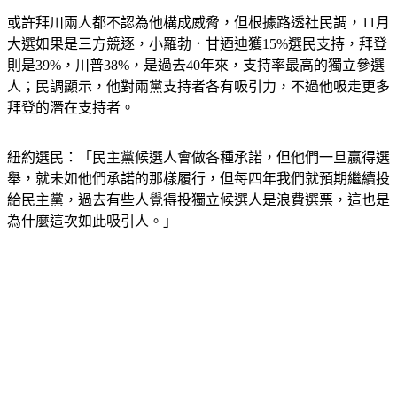
或許拜川兩人都不認為他構成威脅，但根據路透社民調，11月
大選如果是三方競逐，小羅勃．甘迺迪獲15%選民支持，拜登
則是39%，川普38%，是過去40年來，支持率最高的獨立參選
人；民調顯示，他對兩黨支持者各有吸引力，不過他吸走更多
拜登的潛在支持者。
紐約選民：「民主黨候選人會做各種承諾，但他們一旦贏得選
舉，就未如他們承諾的那樣履行，但每四年我們就預期繼續投
給民主黨，過去有些人覺得投獨立候選人是浪費選票，這也是
為什麼這次如此吸引人。」