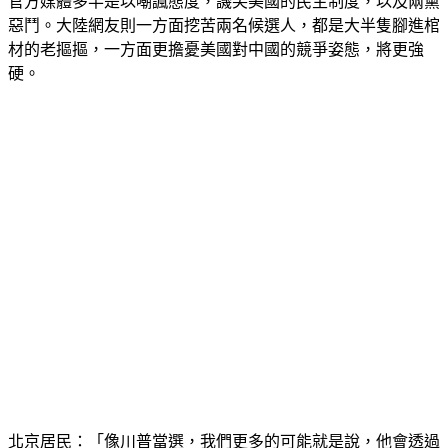
惡鬥。大陸網友則一方面挖苦兩名候選人，都是大半隻腳進棺
材的老摳摳，一方面更擔憂美國對中國的競爭姿態，將更強
硬。
北京居民：「像川普當選，我們更多的可能就是說，他會透過
經濟啊，包括關稅去封鎖我們。」