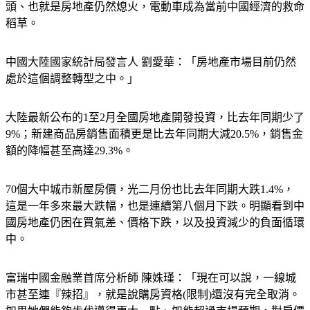
稻草。
中國大陸國家統計局發言人 劉愛華：「房地產市場目前仍然
處於這個調整轉型之中。」
大陸最新公布的1至2月全國房地產開發投資，比去年同期少了
9%；新建商品房銷售面積更是比去年同期大減20.5%，銷售金
額的降幅甚至高達29.3%。
70個大中城市新屋房價，光二月份也比去年同期大跌1.4%，
這是一年多來最大跌幅，也是連續第八個月下跌。明顯看到中
國房地產仍困在買氣差、價格下跌，以及投資減少的負面循環
中。
富瑞中國金融業首席分析師 陳姝瑾：「現在可以說，一線城
市甚至連『辣招』，就是說購房資格(限制)還沒有完全取消。
如果她們能夠步伐邁得更大一點、如能超過市場預期，對房價