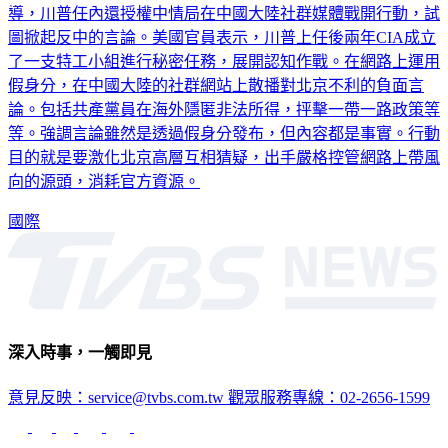
圖掀起反中的言論。美國官員表示，川普上任後兩年CIA成立
了一支特工小組進行秘密任務，展開認知作戰。在網路上運用
假身分，在中國大陸的社群網站上散播對北京不利的負面言
論。包括共產黨員在海外隱匿非法所得，抨擊一帶一路政策等
等。強調言論雖然是透過假身分發布，但內容都是事實。行動
目的就是要激化北京高層互相猜疑，出手嚴格控管網路上帶風
向的源頭，消耗官方資源。
國際
深入時事，一觸即見
意見反映：service@tvbs.com.tw
觀眾服務專線：02-2656-1599
TVBS新聞網