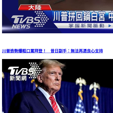
川普造勢爆粗口罵拜登！ 昔日副手：無法再憑良心支持