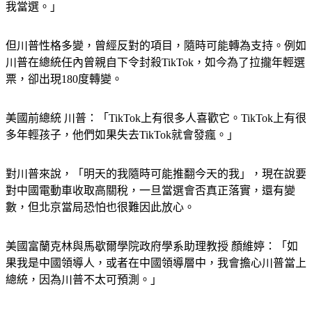
但川普性格多變，曾經反對的項目，隨時可能轉為支持。例如
川普在總統任內曾親自下令封殺TikTok，如今為了拉攏年輕選
票，卻出現180度轉變。
美國前總統 川普：「TikTok上有很多人喜歡它。TikTok上有很
多年輕孩子，他們如果失去TikTok就會發瘋。」
對川普來說，「明天的我隨時可能推翻今天的我」，現在說要
對中國電動車收取高關稅，一旦當選會否真正落實，還有變
數，但北京當局恐怕也很難因此放心。
美國富蘭克林與馬歇爾學院政府學系助理教授 顏維婷：「如
果我是中國領導人，或者在中國領導層中，我會擔心川普當上
總統，因為川普不太可預測。」
難以預測的川普，還有不知道誰能笑到最後的美國大選結果，