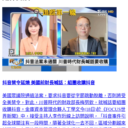
抖音禁令延燒 美國前財長喊話：組團收購抖音
美國眾議院通過法案，要求抖音要從字節跳動脫離，否則將受
全美禁令，對此，川普時代的財政部長梅努欽，就喊話要組團
收購抖音。金庫資本管理合夥人丁學文今(18日)於《FOCUS世
界新聞》中，接受主持人李作珩線上訪問說明，「抖音事件引
起全球關注有一段時間，隨著全球化一去不回，區域分劃越來
越明顯，各國的民粹跟保護主義在崛起，這是繼半導體，甚至