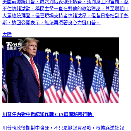
不住情緒激動，稱民主黨一直在對他的政治獵巫，甚至爆粗口
大罵總統拜登。儘管現場支持者情緒激昂，但昔日搭檔副手彭
斯，這回公開表示，無法再憑著良心力挺川普。
大陸
川普任內對中掀認知作戰 CIA展開秘密行動
川普執政後期對中強硬，不只是掀起貿易戰，根據路透社報
導，川普任內還授權中情局在中國大陸社群媒體戰開行動，試