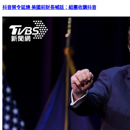
抖音禁令延燒 美國前財長喊話：組團收購抖音