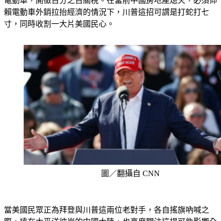
賴電動車外銷拉抬經濟的情況下，川普這招可謂是打蛇打七
寸，同時收割一大片美國民心。
圖／翻攝自 CNN
當美國民眾正為拜登與川普這兩位老對手，各自搖旗吶喊之
際，遠在太平洋彼岸的中國大陸，也高度關注這場可能影響全