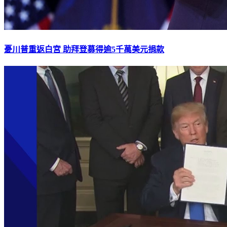
憂川普重返白宮 助拜登募得逾5千萬美元捐款