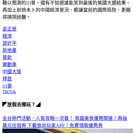
再加上前途未卜的中國經濟景況，都讓當前的國際局勢，更顯
得撲朔迷離。
金正恩
經濟
習近平
房地產
普欽
電動車
中國大陸
拜登
川普
TikTok
◤放假去哪玩？◢
全台熱門活動、人氣攻略一次看！
高雄美食優惠開搶！再抽
萬元住宿券
下載食尚玩家APP！免費領取優惠券