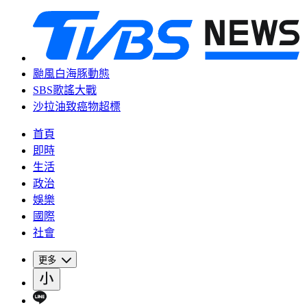
颱風白海豚動態
SBS歌謠大戰
沙拉油致癌物超標
首頁
即時
生活
政治
娛樂
國際
社會
更多