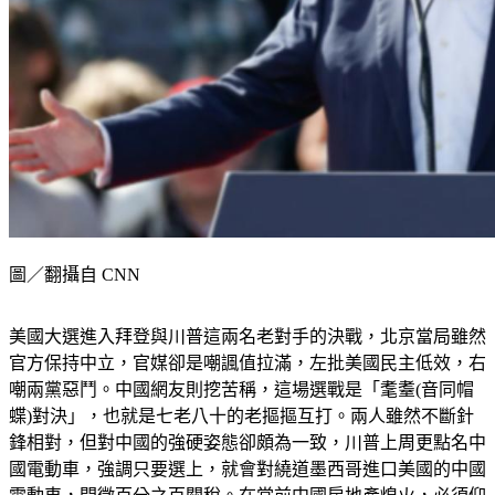
圖／翻攝自 CNN
美國大選進入拜登與川普這兩名老對手的決戰，北京當局雖然
官方保持中立，官媒卻是嘲諷值拉滿，左批美國民主低效，右
嘲兩黨惡鬥。中國網友則挖苦稱，這場選戰是「耄耋(音同帽
蝶)對決」，也就是七老八十的老摳摳互打。兩人雖然不斷針
鋒相對，但對中國的強硬姿態卻頗為一致，川普上周更點名中
國電動車，強調只要選上，就會對繞道墨西哥進口美國的中國
電動車，開徵百分之百關稅。在當前中國房地產熄火，必須仰