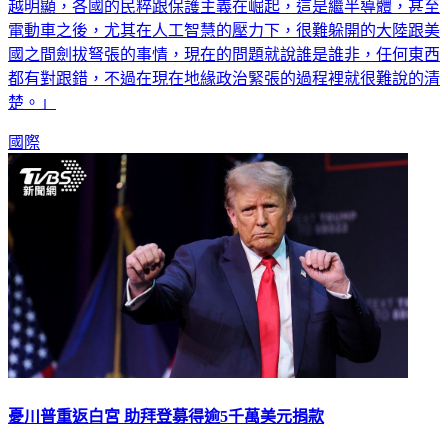
電動車之後，尤其在人工智慧的壓力下，很難躲開的大陸跟美
國之間劍拔弩張的事情，現在的問題就說誰是誰非，任何東西
都有對跟錯，不過在現在地緣政治緊張的過程裡就很難說的清
楚。」
國際
憂川普重返白宮 助拜登募得逾5千萬美元捐款
路透社報導，美國總統拜登的連任競選活動，在2月募集到超