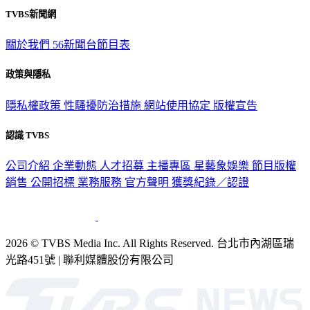
關於我們
56新聞台節目表
政策與隱私
隱私權政策
性騷擾防治措施
網站使用協定
版權宣告
認識 TVBS
公司介紹
企業動態
人才招募
主播專區
星藝象娛樂
節目版權
銷售
公開招標
業務服務
官方聲明
獲獎紀錄／認證
2026 © TVBS Media Inc. All Rights Reserved. 台北市內湖區瑞
光路451號 | 聯利媒體股份有限公司