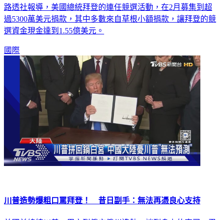
過5300萬美元捐款，其中多數來自草根小額捐款，讓拜登的競
選資金現金達到1.55億美元。
國際
川普造勢爆粗口罵拜登！ 昔日副手：無法再憑良心支持
美國前總統川普，周六到俄亥俄州造勢，談到身上的官司，忍