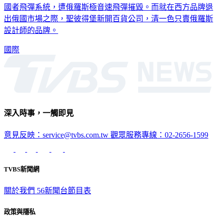
國者飛彈系統，遭俄羅斯極音速飛彈摧毀。而就在西方品牌退
出俄國市場之際，聖彼得堡新開百貨公司，清一色只賣俄羅斯
設計師的品牌。
國際
深入時事，一觸即見
意見反映：service@tvbs.com.tw
觀眾服務專線：02-2656-1599
TVBS新聞網
關於我們
56新聞台節目表
政策與隱私