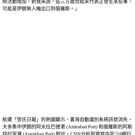
統活動增加，對我來說，這三方面合起來代表正發生某些事，
可能是伊朗無人機出口到俄羅斯。」
航運「勞氏日報」的熱圖顯示，裏海自動識別系統訊號消失，
大多集中伊朗的阿米拉巴德港 (Amirabad Port) 和俄羅斯的阿斯
特拉罕港 (Astrakhan Port) 附近，CNN分析發現當中至少8艘行