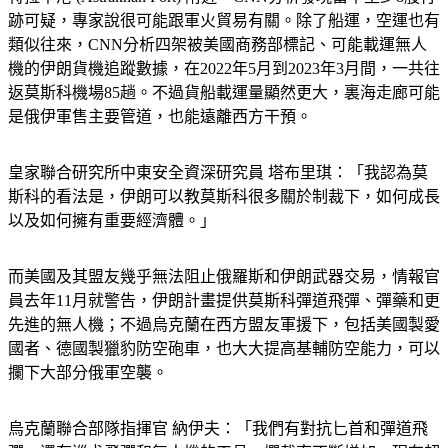
跡可疑，專家說很可能跟軍火貿易有關。除了船運，空運也有
類似往來，CNN分析四架被美國商務部標記、可能載運無人
機的伊朗貨機追蹤數據，在2022年5月到2023年3月間，一共往
返莫斯科機場85趟。不過貨船載運量顯然更大，裏海走廊可能
是俄伊軍售主要管道，也能遠離西方干預。
皇家聯合研究所中東安全資深研究員 塔布里琪：「我認為莫
斯科的看法是，伊朗可以教莫斯科很多關於制裁下，如何成長
以及如何擁有重要經濟體。」
而美國及其盟友幾乎無法阻止俄羅斯和伊朗武器交易，情報官
員去年11月就警告，伊朗計畫提供莫斯科彈道飛彈、彈藥和更
先進的無人機；不過烏克蘭在西方盟友軍援下，包括美國製愛
國者、德國製獵豹防空砲車，也大大提高基輔防空能力，可以
攔下大部分俄軍空襲。
烏克蘭聯合部隊指揮官 納伊夫：「我們有對抗匕首和彈道飛