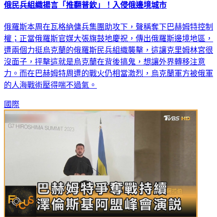
俄民兵組織揚言「推翻普欽」！入侵俄邊境城市
俄羅斯本周在瓦格納傭兵集團助攻下，聲稱奪下巴赫姆特控制
權；正當俄羅斯官媒大張旗鼓地慶祝，傳出俄羅斯邊境地區，
遭兩個力挺烏克蘭的俄羅斯民兵組織襲擊，這讓克里姆林宮很
沒面子，抨擊這就是烏克蘭在背後搞鬼，想讓外界轉移注意
力。而在巴赫姆特周遭的戰火仍相當激烈，烏克蘭軍方被俄軍
的人海戰術壓得喘不過氣。
國際