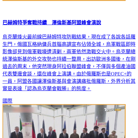
巴赫姆特爭奪戰持續 澤倫斯基阿盟峰會演說
烏克蘭烽火最前線巴赫姆特攻防戰結果，現在成了各說各話羅
生門，俄國瓦格納傭兵首腦高調宣布佔領全城，烏軍戰區即時
影像卻見到俄軍戰壕遭清剿，兩軍依然激戰交火中。烏克蘭總
統澤倫斯基的外交攻勢也持續一整周，出訪歐洲多國後，在剛
過去的周末，他突然現身阿拉伯聯盟峰會，不僅與多個產油國
代表雙邊會談，還在峰會上演講。由於俄羅斯也是OPEC+的
一員，阿盟各國讓澤倫斯基與會演講痛批俄羅斯，外界分析其
實是表達「認為烏克蘭會戰勝」的態度。
國際