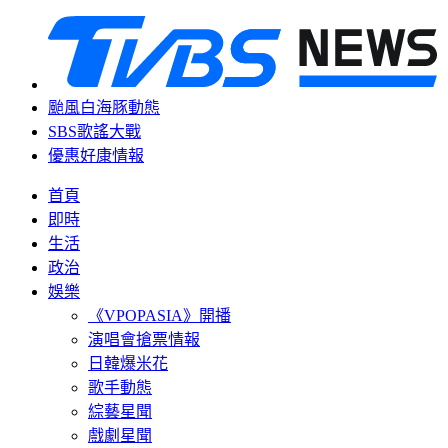
颱風白海豚動態
SBS歌謠大戰
優惠好康情報
首頁
即時
生活
政治
娛樂
《VPOPASIA》開播
演唱會搶票情報
日韓爆米花
歌手動態
綜藝星聞
戲劇星聞