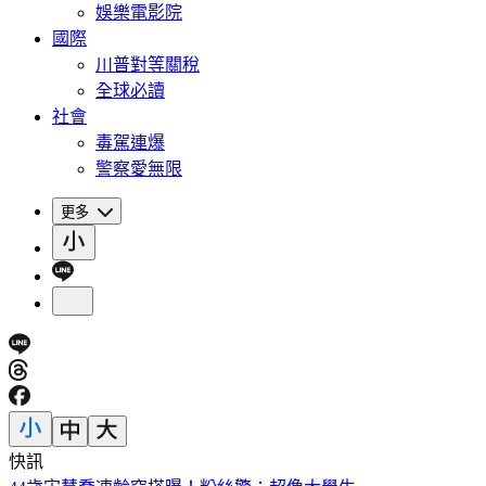
娛樂電影院
國際
川普對等關稅
全球必讀
社會
毒駕連爆
警察愛無限
更多
快訊