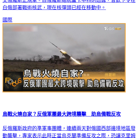
交俄羅斯正規軍。白俄羅斯總統盧卡申科則透露，普欽下令在
白俄部署戰術核武，現在核彈頭已經在移動中。
國際
烏戰火燒自家？反俄軍團最大跨境襲擊 助烏備戰反攻
反俄羅斯政府的準軍事團體，連續兩天對俄國西部邊境地區發
動襲擊，專家表示此時正當烏克蘭準備反攻之際，恐讓克里姆