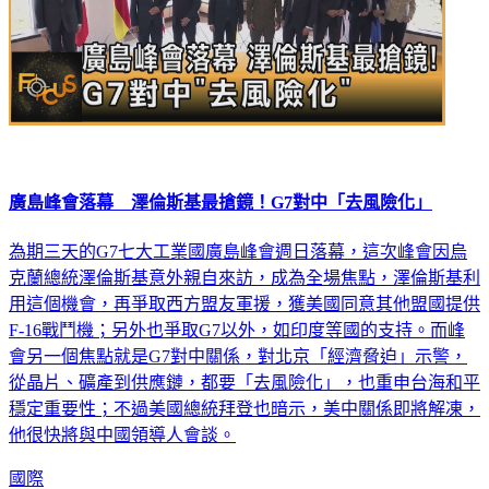
廣島峰會落幕 澤倫斯基最搶鏡！G7對中「去風險化」
為期三天的G7七大工業國廣島峰會週日落幕，這次峰會因烏
克蘭總統澤倫斯基意外親自來訪，成為全場焦點，澤倫斯基利
用這個機會，再爭取西方盟友軍援，獲美國同意其他盟國提供
F-16戰鬥機；另外也爭取G7以外，如印度等國的支持。而峰
會另一個焦點就是G7對中關係，對北京「經濟脅迫」示警，
從晶片、礦產到供應鏈，都要「去風險化」，也重申台海和平
穩定重要性；不過美國總統拜登也暗示，美中關係即將解凍，
他很快將與中國領導人會談。
國際