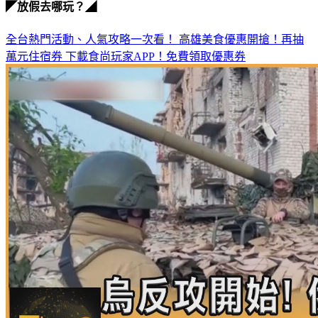
◤放假去哪玩？◢
全台熱門活動、人氣攻略一次看！
高雄美食優惠開搶！再抽
萬元住宿券
下載食尚玩家APP！免費領取優惠券