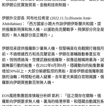
和伊朗公民實施貿易、金融和技術制裁。
伊朗外交部長  阿布杜拉希安 (2022.11.5) (Hossein Amir-
Abdollahian)：「西方國家小題大作說伊朗伊斯蘭共和國，提
供俄羅斯飛彈和無人機，以援助烏克蘭戰爭，飛彈部分完全是
假的，無人機部分是正確的。」
伊朗坦承提供俄羅斯少量無人機，但堅稱是在烏戰開打幾個月
前。不過根據西方和烏克蘭官員，伊朗在基輔啟動春夏反攻
前，悄悄透過海、空運武器給俄羅斯，就像這艘橫跨裏海、試
圖掩蓋行動的船隻，在2022年8月到9月，隱藏動向的船隻數量
增加50%以上，大部分躲避監控的黑船，是掛伊朗或俄羅斯國
旗的油輪；時間點也啟人疑竇，去年夏天美國白宮剛揭露，俄
羅斯向伊朗買進數百架無人機。
EOS風險集團首席情報分析師 凱利：「這之間存在關聯，俄
羅斯向伊朗要求無人機，裏海的暗港停靠，和隱藏自動識別系