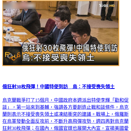
俄狂射30枚飛彈！中國特使到訪 烏：不接受喪失領土
烏克蘭戰爭打了15個月，中國政府本週派出特使李輝「勸和促
談」，第一站來到基輔，強調各方要創造止戰和談條件，烏克
蘭則表示不接受喪失領土或凍結衝突的建議。戰場上，俄羅斯
在烏軍發動全面反攻前，不斷升高飛彈攻勢，週四再對烏克蘭
狂射30枚飛彈；在國內，俄國官媒也展開大內宣，宣揚美國愛