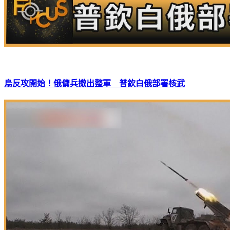
烏反攻開始！俄傭兵撤出整軍 普欽白俄部署核武