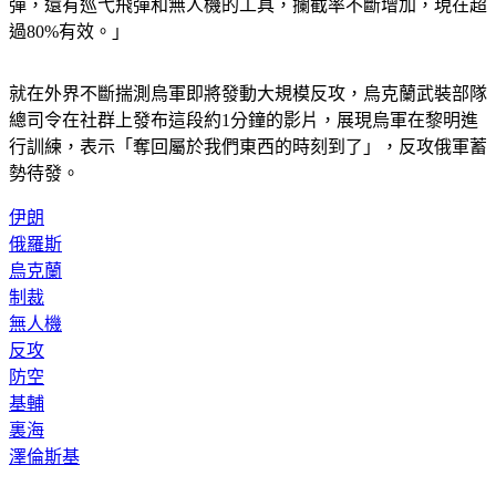
彈，還有巡弋飛彈和無人機的工具，攔截率不斷增加，現在超
過80%有效。」
就在外界不斷揣測烏軍即將發動大規模反攻，烏克蘭武裝部隊
總司令在社群上發布這段約1分鐘的影片，展現烏軍在黎明進
行訓練，表示「奪回屬於我們東西的時刻到了」，反攻俄軍蓄
勢待發。
伊朗
俄羅斯
烏克蘭
制裁
無人機
反攻
防空
基輔
裏海
澤倫斯基