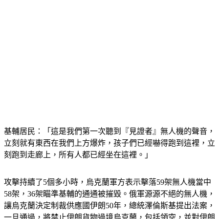
基輔居民：「這是我們第一次聽到『見證者』無人機的聲音，
立刻就有東西在我們上方爆炸，孩子們已經嚇得跑到這裡，立
刻跑到走廊上，所有人都已經坐在這裡。」
攻擊持續了5個多小時，烏克蘭軍方表示擊落59架無人機當中
58架，36架瞄準基輔的通通被摧毀。俄軍源源不絕的無人機，
讓烏克蘭決定制裁供應國伊朗50年，總統澤倫斯基提出法案，
一旦通過，將禁止伊朗貨物過境烏克蘭，包括領空，並對伊朗