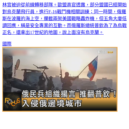
林宮被迫從前線轉移部隊。歐盟高官透露，部分盟國已經開始
對烏克蘭飛行員，進行F-16戰鬥機相關訓練；同一時間，俄羅
斯在波羅的海上空，攔截兩架美國戰略轟炸機，但五角大廈低
調回應，稱是安全專業的互動。而俄羅斯總統普欽為了為烏戰
正名，還拿出17世紀的地圖，說上面沒有烏克蘭。
國際