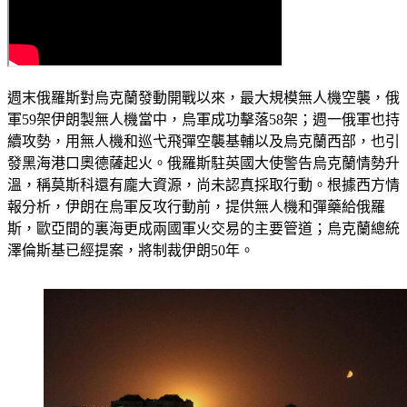
週末俄羅斯對烏克蘭發動開戰以來，最大規模無人機空襲，俄
軍59架伊朗製無人機當中，烏軍成功擊落58架；週一俄軍也持
續攻勢，用無人機和巡弋飛彈空襲基輔以及烏克蘭西部，也引
發黑海港口奧德薩起火。俄羅斯駐英國大使警告烏克蘭情勢升
溫，稱莫斯科還有龐大資源，尚未認真採取行動。根據西方情
報分析，伊朗在烏軍反攻行動前，提供無人機和彈藥給俄羅
斯，歐亞間的裏海更成兩國軍火交易的主要管道；烏克蘭總統
澤倫斯基已經提案，將制裁伊朗50年。