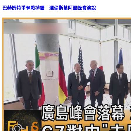
巴赫姆特爭奪戰持續 澤倫斯基阿盟峰會演說