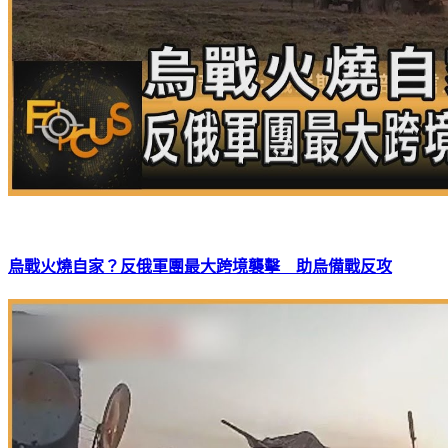
烏戰火燒自家？反俄軍團最大跨境襲擊 助烏備戰反攻