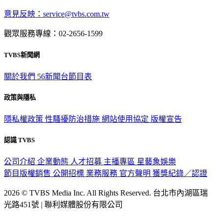
意見反映：service@tvbs.com.tw
觀眾服務專線：02-2656-1599
TVBS新聞網
關於我們
56新聞台節目表
政策與隱私
隱私權政策
性騷擾防治措施
網站使用協定
版權宣告
認識 TVBS
公司介紹
企業動態
人才招募
主播專區
星藝象娛樂
節目版權銷售
公開招標
業務服務
官方聲明
獲獎紀錄／認證
2026 © TVBS Media Inc. All Rights Reserved. 台北市內湖區瑞
光路451號 | 聯利媒體股份有限公司