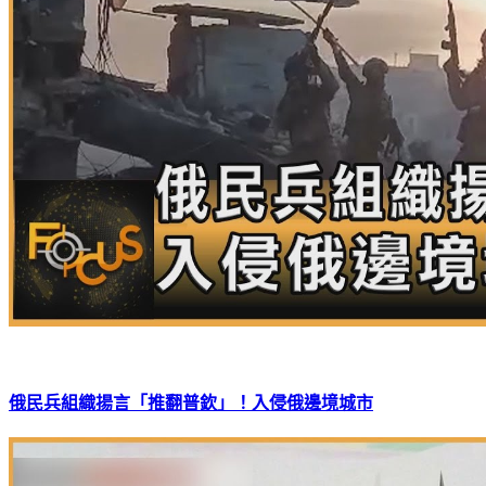
俄民兵組織揚言「推翻普欽」！入侵俄邊境城市