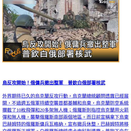
烏反攻開始！俄傭兵撤出整軍 普欽白俄部署核武
外界期待已久的烏克蘭反攻行動，烏克蘭總統顧問透露已經展
開，不過週五俄軍持續空襲首都基輔和烏東，烏克蘭防空系統
攔截了10枚飛彈和20多架無人機；俄羅斯則指控烏克蘭用火箭
彈和無人機，襲擊俄羅斯南部兩個地區。而日前宣稱拿下烏東
巴赫姆特的俄羅斯傭兵瓦格納，宣布撤兵休整，巴赫姆特將移