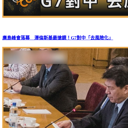
廣島峰會落幕 澤倫斯基最搶鏡！G7對中「去風險化」