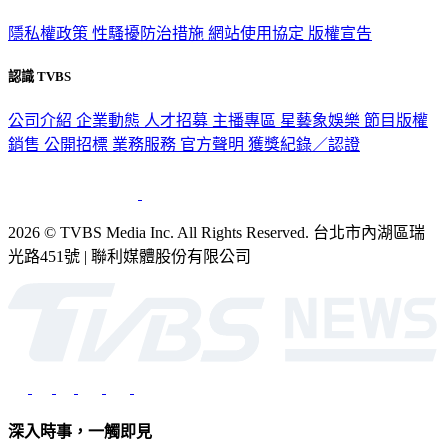
隱私權政策
性騷擾防治措施
網站使用協定
版權宣告
認識 TVBS
公司介紹
企業動態
人才招募
主播專區
星藝象娛樂
節目版權
銷售
公開招標
業務服務
官方聲明
獲獎紀錄／認證
2026 © TVBS Media Inc. All Rights Reserved. 台北市內湖區瑞
光路451號 | 聯利媒體股份有限公司
深入時事，一觸即見