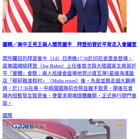
圖輯／美中王見王兩人燦笑握手 拜登拍習近平背走入會議室
眾所矚目的拜習會今（14）日傍晚17:30於印尼峇里島登場，
是美國總統拜登（Joe Biden）上任後首次與大陸國家主席習近
平「實體」會晤；兩人抵達會面場地努沙度瓦灣5星級海濱飯
店「穆莉雅渡假村」（Mulia resort）後，先是並肩走過大廳通
道，於17:36在美、中兩國國旗前合照並握手致意，隨後在會
場內短暫發言致意後，便要求現場媒體離開，正式進行閉門會
談。
國際