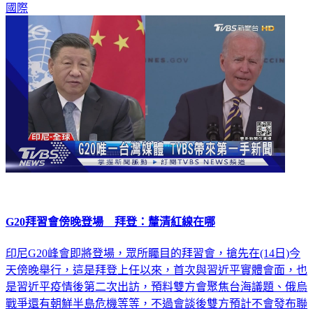
國際
G20拜習會傍晚登場 拜登：釐清紅線在哪
印尼G20峰會即將登場，眾所矚目的拜習會，搶先在(14日)今
天傍晚舉行，這是拜登上任以來，首次與習近平實體會面，也
是習近平疫情後第二次出訪，預料雙方會聚焦台海議題、俄烏
戰爭還有朝鮮半島危機等等，不過會談後雙方預計不會發布聯