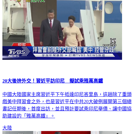
20大後拚外交！習近平訪印尼 擬試乘雅萬高鐵
中國大陸國家主席習近平下午抵達印尼峇里島，這趟除了重頭
戲美中拜習會之外，也是習近平在中共20大破例展開第三個總
書記任期後，首度出訪，並且預計要試乘印尼舉債、讓中國協
助建設的「雅萬高鐵」。
大陸