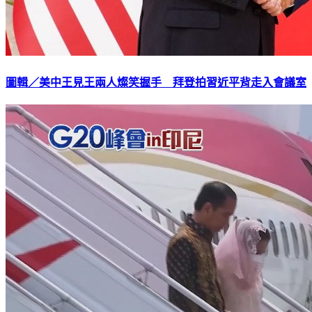
圖輯／美中王見王兩人燦笑握手 拜登拍習近平背走入會議室