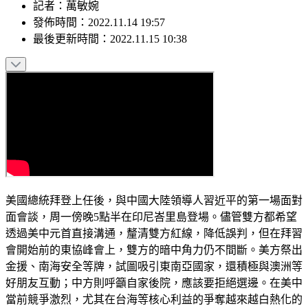
記者
：
萬敏婉
發佈時間：
2022.11.14 19:57
最後更新時間：
2022.11.15 10:38
美國總統拜登上任後，與中國大陸領導人習近平的第一場面對
面會談，周一傍晚5點半在印尼峇里島登場。儘管雙方都希望
透過美中元首直接溝通，釐清雙方紅線，降低誤判，但在拜習
會開始前的東協峰會上，雙方的暗中角力仍不間斷。美方祭出
金援、南海安全等牌，試圖吸引東南亞國家，還積極與澳洲等
好朋友互動；中方則呼籲自家後院，應該要拒絕選邊。在美中
當前競爭激烈，尤其在台海等核心利益的爭奪越來越白熱化的