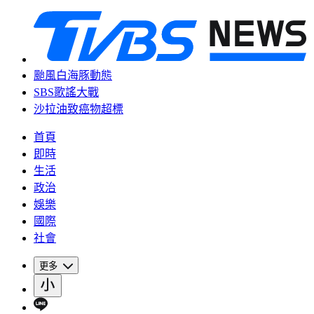
颱風白海豚動態
SBS歌謠大戰
沙拉油致癌物超標
首頁
即時
生活
政治
娛樂
國際
社會
更多