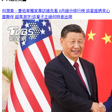
何潤東、曹佑寧獨家專訪搶先看
8月緣分排行榜 這星座遇見心
靈夥伴
超準測字!這輩子正緣何時會出現