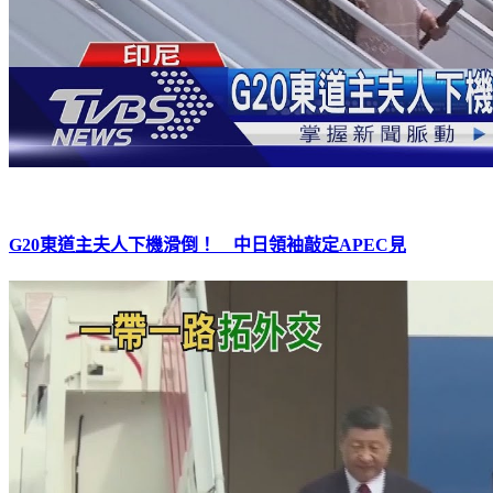
G20東道主夫人下機滑倒！ 中日領袖敲定APEC見