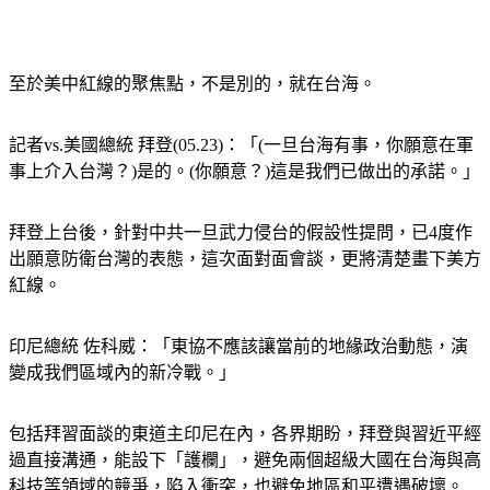
至於美中紅線的聚焦點，不是別的，就在台海。
記者vs.美國總統 拜登(05.23)：「(一旦台海有事，你願意在軍
事上介入台灣？)是的。(你願意？)這是我們已做出的承諾。」
拜登上台後，針對中共一旦武力侵台的假設性提問，已4度作
出願意防衛台灣的表態，這次面對面會談，更將清楚畫下美方
紅線。
印尼總統 佐科威：「東協不應該讓當前的地緣政治動態，演
變成我們區域內的新冷戰。」
包括拜習面談的東道主印尼在內，各界期盼，拜登與習近平經
過直接溝通，能設下「護欄」，避免兩個超級大國在台海與高
科技等領域的競爭，陷入衝突，也避免地區和平遭遇破壞。