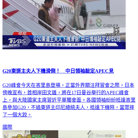
G20東道主夫人下機滑倒！ 中日領袖敲定APEC見
G20峰會今天在峇里島登場，正當外界關注拜習會之際，日本
傍晚宣布，首相岸田文雄，將在17日曼谷舉行的APEC峰會
上，與大陸國家主席習近平單獨會面。各國領袖紛紛抵達峇里
島參加G20，不過東道主印尼總統夫人，抵達下機時，當眾摔
了一個大跤。
國際