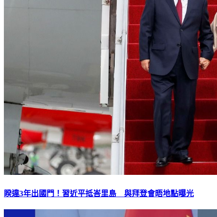
睽違3年出國門！習近平抵峇里島 與拜登會晤地點曝光