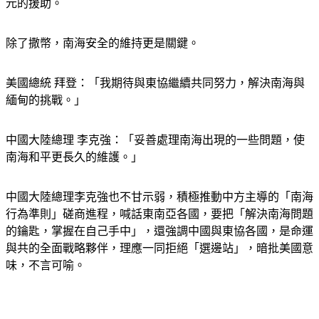
元的援助。
除了撒幣，南海安全的維持更是關鍵。
美國總統 拜登：「我期待與東協繼續共同努力，解決南海與
緬甸的挑戰。」
中國大陸總理 李克強：「妥善處理南海出現的一些問題，使
南海和平更長久的維護。」
中國大陸總理李克強也不甘示弱，積極推動中方主導的「南海
行為準則」磋商進程，喊話東南亞各國，要把「解決南海問題
的鑰匙，掌握在自己手中」，還強調中國與東協各國，是命運
與共的全面戰略夥伴，理應一同拒絕「選邊站」，暗批美國意
味，不言可喻。