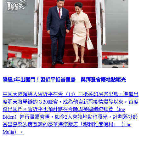
睽違3年出國門！習近平抵峇里島 與拜登會晤地點曝光
中國大陸領導人習近平在今（14）日抵達印尼峇里島，準備出
席明天將舉辦的Ｇ20峰會，成為他自新冠疫情爆發以來，首度
踏出國門。習近平也預計將在今晚與美國總統拜登（Joe
Biden）進行實體會晤，如今2人會談地點也曝光，計劃落址於
峇里島努沙度瓦灣的豪華海濱飯店「穆利雅度假村」（The
Mulia）。