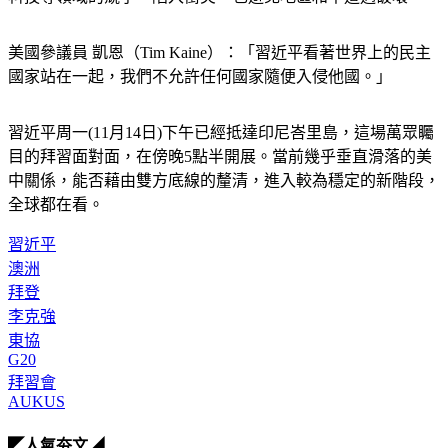
美國參議員 凱恩（Tim Kaine）：「習近平看著世界上的民主
國家站在一起，我們不允許任何國家隨便入侵他國。」
習近平周一(11月14日)下午已經抵達印尼峇里島，這場萬眾矚
目的拜習面對面，在傍晚5點半開展。當前幾乎垂直滑落的美
中關係，能否藉由雙方底線的釐清，進入較為穩定的新階段，
全球都在看。
習近平
澳洲
拜登
李克強
東協
G20
拜習會
AUKUS
◤人氣夯文◢