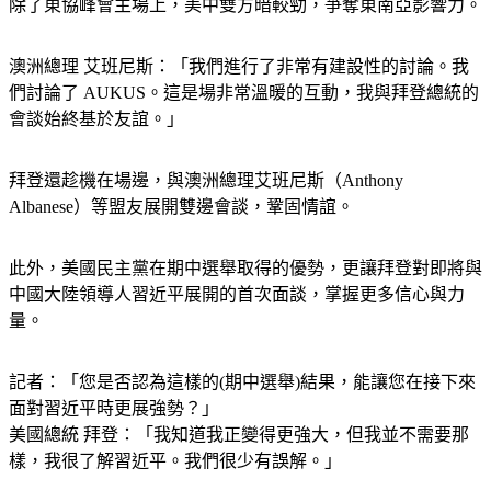
除了東協峰會主場上，美中雙方暗較勁，爭奪東南亞影響力。
澳洲總理 艾班尼斯：「我們進行了非常有建設性的討論。我
們討論了 AUKUS。這是場非常溫暖的互動，我與拜登總統的
會談始終基於友誼。」
拜登還趁機在場邊，與澳洲總理艾班尼斯（Anthony 
Albanese）等盟友展開雙邊會談，鞏固情誼。
此外，美國民主黨在期中選舉取得的優勢，更讓拜登對即將與
中國大陸領導人習近平展開的首次面談，掌握更多信心與力
量。
記者：「您是否認為這樣的(期中選舉)結果，能讓您在接下來
面對習近平時更展強勢？」
美國總統 拜登：「我知道我正變得更強大，但我並不需要那
樣，我很了解習近平。我們很少有誤解。」