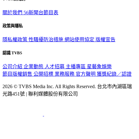
關於我們
56新聞台節目表
政策與隱私
隱私權政策
性騷擾防治措施
網站使用協定
版權宣告
認識 TVBS
公司介紹
企業動態
人才招募
主播專區
星藝象娛樂
節目版權銷售
公開招標
業務服務
官方聲明
獲獎紀錄／認證
2026 © TVBS Media Inc. All Rights Reserved. 台北市內湖區瑞
光路451號 | 聯利媒體股份有限公司