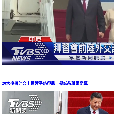
20大後拚外交！習近平訪印尼 擬試乘雅萬高鐵