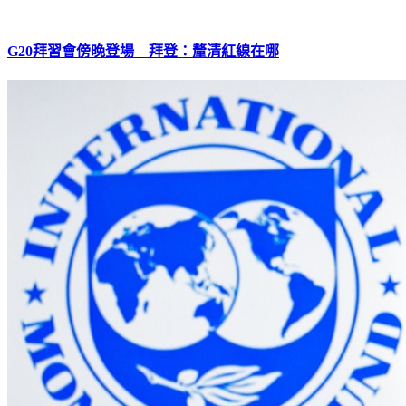
G20拜習會傍晚登場 拜登：釐清紅線在哪