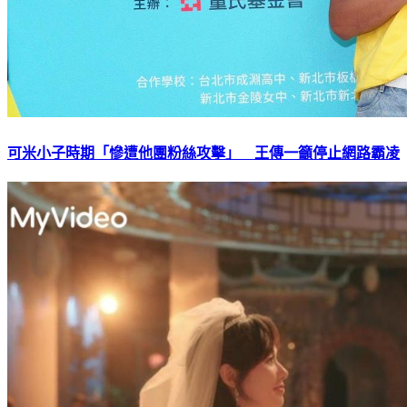
可米小子時期「慘遭他團粉絲攻擊」 王傳一籲停止網路霸凌