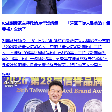
62歲謝震武主持政論30年沒請假！ 「這輩子從未醫美過」保
養祕方全說了
謝震武律師今（18）日第13度獲得由臺灣信譽品牌協會公布的
「2026臺灣最受信賴名人」中的「最受信賴新聞節目主持
人」。他從1996年接觸政論節目已經30年，主持《新聞面對
面》16年，節目一週播出5年，這些年來他竟然從未請過假。
外型凍齡的他更自豪這輩子從未醫美，維持秘方大公開。
娛樂