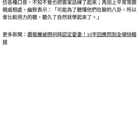
仿各種口音，不知不覺也把客家話練了起來；再加上平常常跟
親戚相處，幽默表示：「可能為了聽懂他們在聊的八卦，所以
會比較用力的聽，聽久了自然就學起來了。」
更多新聞：
蕭敬騰被問何時認定愛妻！10字回應閃到全場快瞎
掉