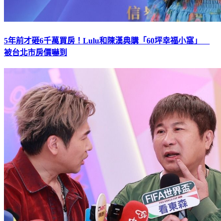
5年前才砸6千萬買房！Lulu和陳漢典購「60坪幸福小窩」
被台北市房價嚇到