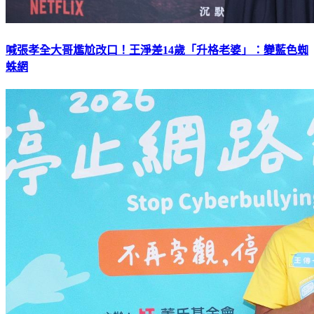
喊張孝全大哥尷尬改口！王淨差14歲「升格老婆」：變藍色蜘
蛛網