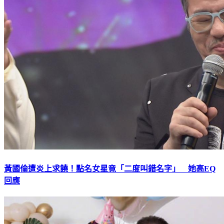
黃國倫遭炎上求饒！點名女星竟「二度叫錯名字」 她高EQ
回應