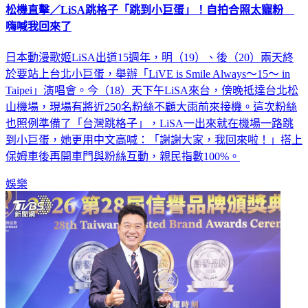
松機直擊／LiSA跳格子「跳到小巨蛋」！自拍合照太寵粉
嗨喊我回來了
日本動漫歌姬LiSA出道15週年，明（19）、後（20）兩天終
於要站上台北小巨蛋，舉辦「LiVE is Smile Always～15～ in
Taipei」演唱會。今（18）天下午LiSA來台，傍晚抵達台北松
山機場，現場有將近250名粉絲不顧大雨前來接機。這次粉絲
也照例準備了「台灣跳格子」，LiSA一出來就在機場一路跳
到小巨蛋，她更用中文高喊：「謝謝大家，我回來啦！」搭上
保姆車後再開車門與粉絲互動，親民指數100%。
娛樂