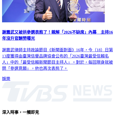
謝震武又被拱參選表態了！親解「2026不缺席」內幕 主持16
年沒升官酬勞曝光
謝震武律師主持政論節目《新聞面對面》16年，今（18）日第
13度獲得由臺灣信譽品牌協會公布的「2026臺灣最受信賴名
人」中的「最受信賴新聞節目主持人」。對於，每回現身就被
問「參選意願」，他也再次表態了。
娛樂
深入時事，一觸即見