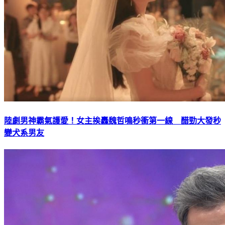
陸劇男神霸氣護愛！女主挨轟魏哲鳴秒衝第一線 醋勁大發秒
變犬系男友