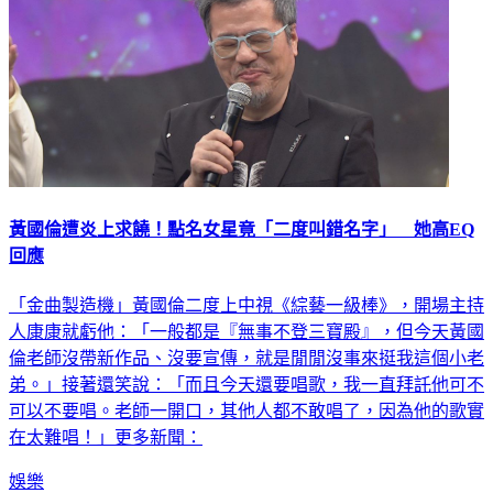
黃國倫遭炎上求饒！點名女星竟「二度叫錯名字」 她高EQ
回應
「金曲製造機」黃國倫二度上中視《綜藝一級棒》，開場主持
人康康就虧他：「一般都是『無事不登三寶殿』，但今天黃國
倫老師沒帶新作品、沒要宣傳，就是閒閒沒事來挺我這個小老
弟。」接著還笑說：「而且今天還要唱歌，我一直拜託他可不
可以不要唱。老師一開口，其他人都不敢唱了，因為他的歌實
在太難唱！」更多新聞：
娛樂