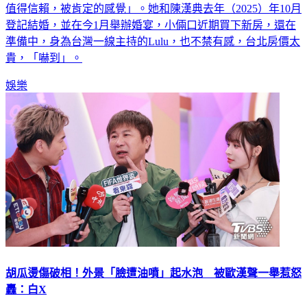
值得信賴，被肯定的感覺」。她和陳漢典去年（2025）年10月
登記結婚，並在今1月舉辦婚宴，小倆口近期買下新房，還在
準備中，身為台灣一線主持的Lulu，也不禁有感，台北房價太
貴，「嚇到」。
娛樂
胡瓜燙傷破相！外景「臉遭油噴」起水泡 被歐漢聲一舉惹怒
轟：白X