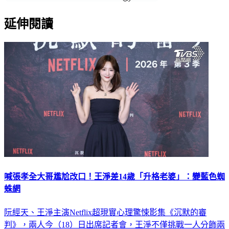
延伸閱讀
喊張孝全大哥尷尬改口！王淨差14歲「升格老婆」：變藍色蜘
蛛網
阮經天、王淨主演Netflix超現實心理驚悚影集《沉默的審
判》，兩人今（18）日出席記者會，王淨不僅挑戰一人分飾兩