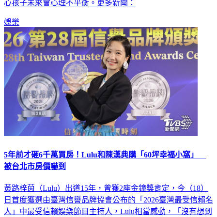
心孩子未來會心理不平衡。更多新聞：
娛樂
5年前才砸6千萬買房！Lulu和陳漢典購「60坪幸福小窩」
被台北市房價嚇到
黃路梓茵（Lulu）出道15年，曾獲2座金鐘獎肯定，今（18）
日首度獲選由臺灣信譽品牌協會公布的「2026臺灣最受信賴名
人」中最受信賴娛樂節目主持人，Lulu相當感動，「沒有想到