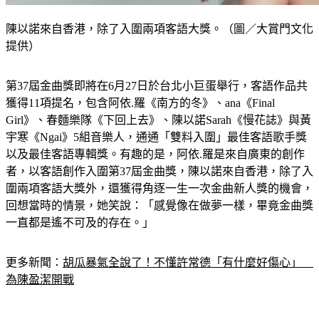
陳以諾來自香港，除了入圍兩項客語大獎。（圖／大賞門文化
提供）
第37屆金曲獎即將在6月27日於台北小巨蛋舉行，客語作品共
獲得11項提名，包含阿依.羅《南方的冬》、ana《Final 
Girl》、春麵樂隊《下回上去》、陳以諾Sarah《慢花誌》與黃
宇寒《Ngai》5組音樂人，通通「雙料入圍」最佳客語歌手獎
以及最佳客語專輯獎。有趣的是，阿依.羅是來自廣東的創作
者，以客語創作入圍第37屆金曲獎，陳以諾來自香港，除了入
圍兩項客語大獎外，還獲得角逐一生一次金曲新人獎的機會，
回想當時的情景，她笑說：「感覺像在做夢一樣，畢竟金曲獎
一直都是遙不可及的存在。」
更多新聞：
胡瓜暴氣全說了！不懂許常德「有什麼好傷心」　
為陳盈潔開戰