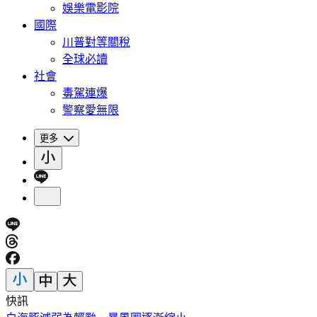
娛樂電影院
國際
川普對等關稅
全球必讀
社會
毒駕連爆
警察愛無限
更多
快訊