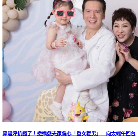
郭碧婷抗議了！撒嬌怨夫家偏心「重女輕男」 向太端午回台