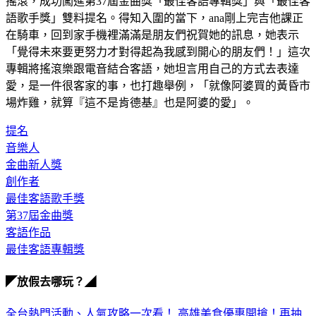
搖滾，成功闖進第37屆金曲獎「最佳客語專輯獎」與「最佳客
語歌手獎」雙料提名。得知入圍的當下，ana剛上完吉他課正
在騎車，回到家手機裡滿滿是朋友們祝賀她的訊息，她表示
「覺得未來要更努力才對得起為我感到開心的朋友們！」這次
專輯將搖滾樂跟電音結合客語，她坦言用自己的方式去表達
愛，是一件很客家的事，也打趣舉例，「就像阿婆買的黃昏市
場炸雞，就算『這不是肯德基』也是阿婆的愛」。
提名
音樂人
金曲新人獎
創作者
最佳客語歌手獎
第37屆金曲獎
客語作品
最佳客語專輯獎
◤放假去哪玩？◢
全台熱門活動、人氣攻略一次看！
高雄美食優惠開搶！再抽