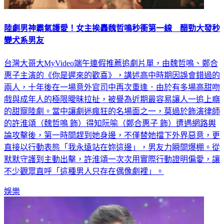
陸劇男神霸氣護愛！女主挨轟魏哲鳴秒衝第一線 醋勁大發秒
變犬系男友
台灣大哥大MyVideo端午連假推薦追劇片單，由魏哲鳴、鄭合
惠子主演的《你是遲來的歡喜》，講述高中時期因誤會錯過的
兩人，十年後在一場意外官司中再次重逢．由於有多場高甜吻
戲與成年人的極限曖昧拉扯，被譽為近期最容易讓人一追上癮
的甜寵陸劇。當中讓劇迷瘋狂的名場面之一，莫過於飾演律師
的許淮頌（魏哲鳴 飾）得知阮喻（鄭合惠子 飾）遭遇網路輿
論攻擊後，第一時間趕到她身邊，不僅替她擋下外界惡意，更
直接以行動表態「我永遠站在妳這邊」，男友力瞬間爆棚。從
默默守護到主動出擊，許淮頌一次次用實際行動證明偏愛，讓
不少觀眾直呼「這種男人只存在偶像劇裡」。
娛樂