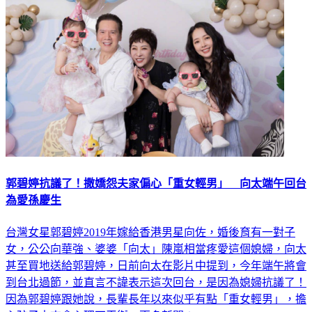
郭碧婷抗議了！撒嬌怨夫家偏心「重女輕男」 向太端午回台
為愛孫慶生
台灣女星郭碧婷2019年嫁給香港男星向佐，婚後育有一對子
女，公公向華強、婆婆「向太」陳嵐相當疼愛這個媳婦，向太
甚至買地送給郭碧婷，日前向太在影片中提到，今年端午將會
到台北過節，並直言不諱表示這次回台，是因為媳婦抗議了！
因為郭碧婷跟她說，長輩長年以來似乎有點「重女輕男」，擔