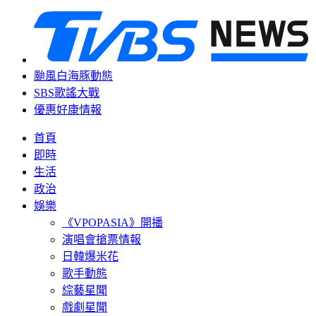
颱風白海豚動態
SBS歌謠大戰
優惠好康情報
首頁
即時
生活
政治
娛樂
《VPOPASIA》開播
演唱會搶票情報
日韓爆米花
歌手動態
綜藝星聞
戲劇星聞