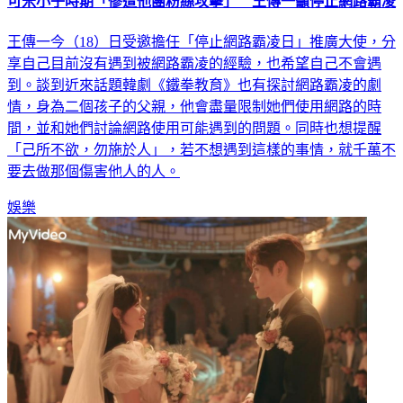
可米小子時期「慘遭他團粉絲攻擊」 王傳一籲停止網路霸凌
王傳一今（18）日受邀擔任「停止網路霸凌日」推廣大使，分
享自己目前沒有遇到被網路霸凌的經驗，也希望自己不會遇
到。談到近來話題韓劇《鐵拳教育》也有探討網路霸凌的劇
情，身為二個孩子的父親，他會盡量限制她們使用網路的時
間，並和她們討論網路使用可能遇到的問題。同時也想提醒
「己所不欲，勿施於人」，若不想遇到這樣的事情，就千萬不
要去做那個傷害他人的人。
娛樂