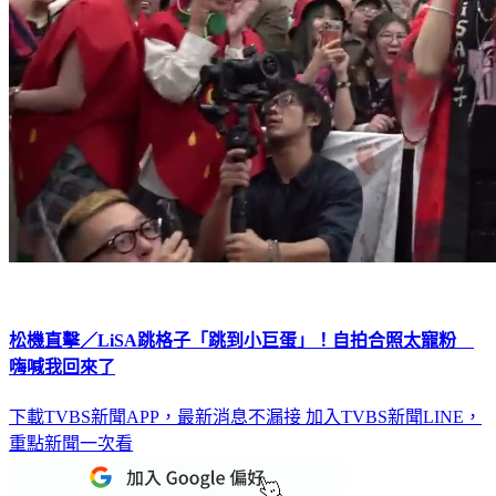
松機直擊／LiSA跳格子「跳到小巨蛋」！自拍合照太寵粉
嗨喊我回來了
下載TVBS新聞APP，最新消息不漏接
加入TVBS新聞LINE，
重點新聞一次看