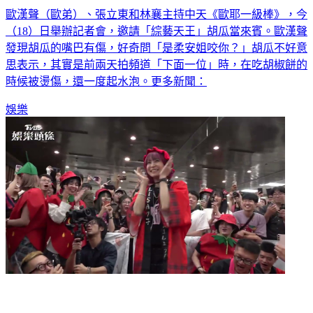
歐漢聲（歐弟）、張立東和林襄主持中天《歐耶一級棒》，今
（18）日舉辦記者會，邀請「綜藝天王」胡瓜當來賓。歐漢聲
發現胡瓜的嘴巴有傷，好奇問「是柔安姐咬你？」胡瓜不好意
思表示，其實是前兩天拍頻道「下面一位」時，在吃胡椒餅的
時候被燙傷，還一度起水泡。更多新聞：
娛樂