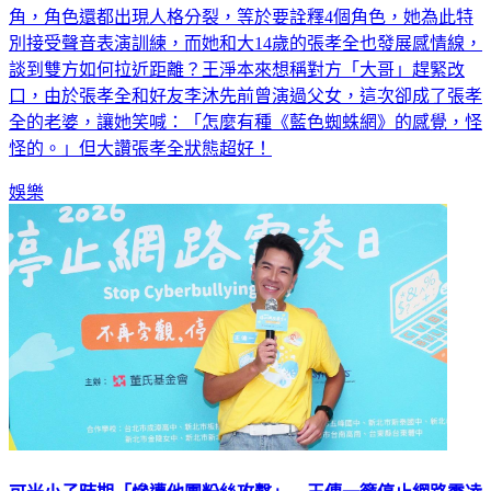
角，角色還都出現人格分裂，等於要詮釋4個角色，她為此特
別接受聲音表演訓練，而她和大14歲的張孝全也發展感情線，
談到雙方如何拉近距離？王淨本來想稱對方「大哥」趕緊改
口，由於張孝全和好友李沐先前曾演過父女，這次卻成了張孝
全的老婆，讓她笑喊：「怎麼有種《藍色蜘蛛網》的感覺，怪
怪的。」但大讚張孝全狀態超好！
娛樂