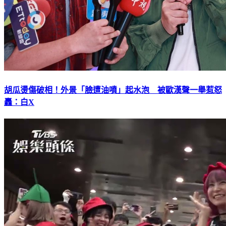
胡瓜燙傷破相！外景「臉遭油噴」起水泡 被歐漢聲一舉惹怒
轟：白X