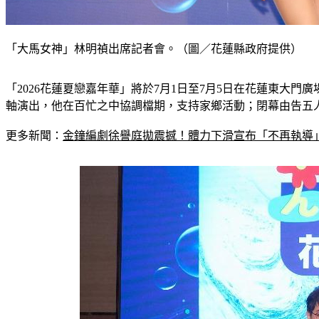
「大馬女神」林明禎出席記者會。（圖／花蓮縣政府提供）
「2026花蓮夏戀嘉年華」將於7月1日至7月5日在花蓮東大
軸演出，他在百忙之中協調檔期，支持家鄉活動；閉幕由告五人
更多新聞：
金鐘編劇徐譽庭拋震撼！體力下滑宣布「不再執導