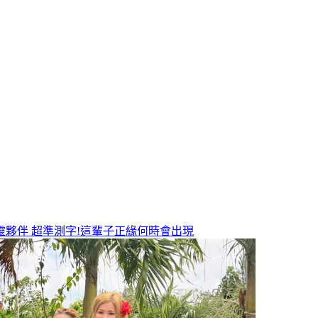
靈夥伴
超準測字!這輩子正緣何時會出現