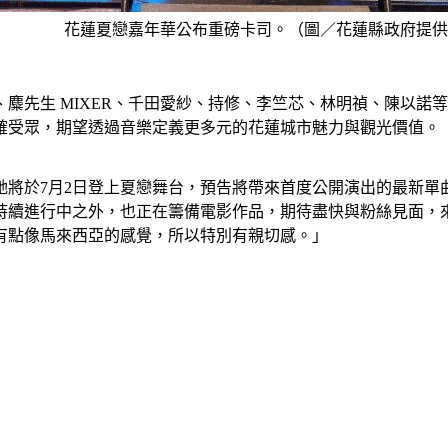
花蓮夏戀嘉年華公布重磅卡司。（圖／花蓮縣政府提供
麋先生 MIXER、千田愛紗、持修、李竺芯、林明禎、陳以諾
確受眾，期望透過音樂定義更多元的花蓮城市魅力與觀光價值。
她將於7月2日登上夏戀舞台，預告將帶來首度公開演出的最新單
持續進行中之外，也正在籌備電影作品，期待盡快與粉絲見面，
有點像馬來西亞的感覺，所以特別有親切感。」