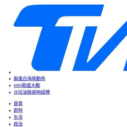
颱風白海豚動態
SBS歌謠大戰
沙拉油致癌物超標
首頁
即時
生活
政治