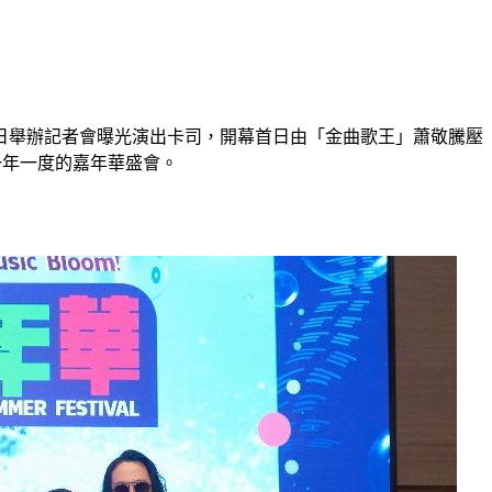
7）日舉辦記者會曝光演出卡司，開幕首日由「金曲歌王」蕭敬騰壓
一年一度的嘉年華盛會。