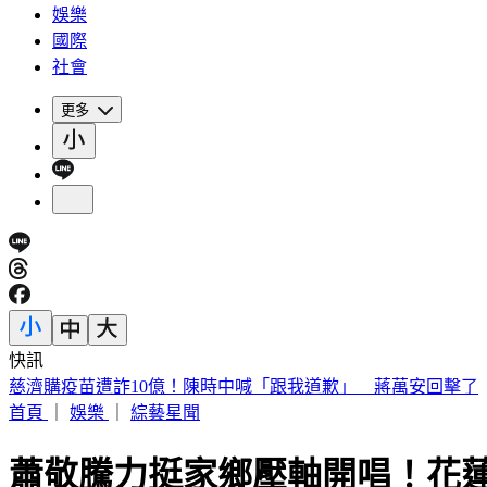
娛樂
國際
社會
更多
快訊
快訊／菲律賓又爆5.0地震 震源深度35公里
首頁
｜
娛樂
｜
綜藝星聞
蕭敬騰力挺家鄉壓軸開唱！花