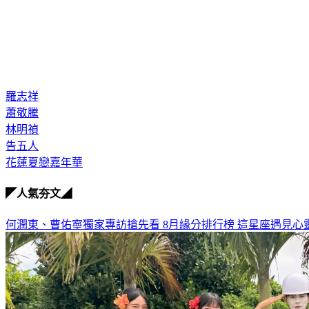
羅志祥
蕭敬騰
林明禎
告五人
花蓮夏戀嘉年華
◤人氣夯文◢
何潤東、曹佑寧獨家專訪搶先看
8月緣分排行榜 這星座遇見心