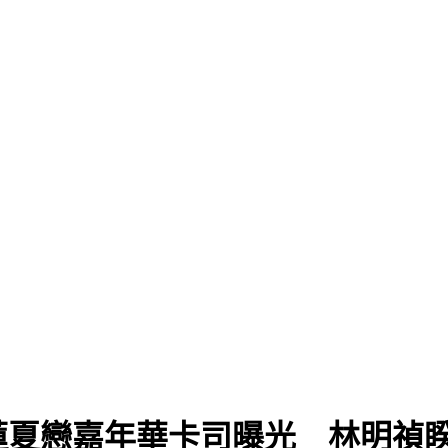
蓮夏戀嘉年華卡司曝光 林明禎