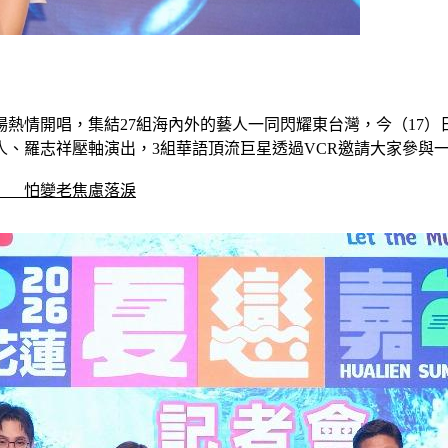
門廣場熱情開唱，集結27組海內外的藝人一同閃耀東台灣，今（1
、羅志祥壓軸演出，3組華語頂流巨星透過VCR邀請大家參與
」　怕變老焦慮落淚