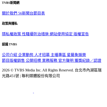
TVBS新聞網
關於我們
56新聞台節目表
政策與隱私
隱私權政策
性騷擾防治措施
網站使用協定
版權宣告
認識 TVBS
公司介紹
企業動態
人才招募
主播專區
星藝象娛樂
節目版權銷售
公開招標
業務服務
官方聲明
獲獎紀錄／認證
2026 © TVBS Media Inc. All Rights Reserved. 台北市內湖區瑞
光路451號 | 聯利媒體股份有限公司