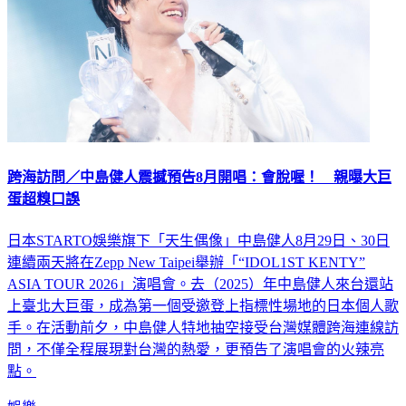
跨海訪問／中島健人震撼預告8月開唱：會脫喔！ 親曝大巨
蛋超糗口誤
日本STARTO娛樂旗下「天生偶像」中島健人8月29日、30日
連續兩天將在Zepp New Taipei舉辦「“IDOL1ST KENTY”
ASIA TOUR 2026」演唱會。去（2025）年中島健人來台還站
上臺北大巨蛋，成為第一個受邀登上指標性場地的日本個人歌
手。在活動前夕，中島健人特地抽空接受台灣媒體跨海連線訪
問，不僅全程展現對台灣的熱愛，更預告了演唱會的火辣亮
點。