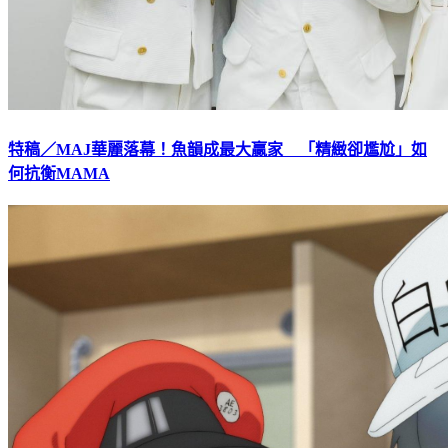
特稿／MAJ華麗落幕！魚韻成最大贏家 「精緻卻尷尬」如
何抗衡MAMA