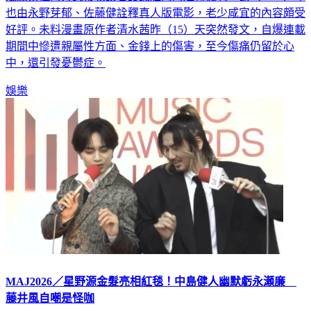
淺顯易懂的方式帶領讀者認識體內的運轉機制，去（2025）年
也由永野芽郁、佐藤健詮釋真人版電影，老少咸宜的內容頗受
好評。未料漫畫原作者清水茜昨（15）天突然發文，自爆連載
期間中慘遭親屬性方面、金錢上的傷害，至今傷痛仍留於心
中，還引發憂鬱症。
娛樂
MAJ2026／星野源金髮亮相紅毯！中島健人幽默虧永瀬廉