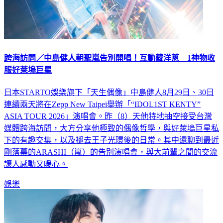
跨海訪問／中島健人朝聖嵐告別開唱！互動藏洋蔥 1神物收
服好萊塢巨星
日本STARTO娛樂旗下「天生偶像」中島健人8月29日、30日
連續兩天將在Zepp New Taipei舉辦「“IDOL1ST KENTY”
ASIA TOUR 2026」演唱會。昨（8）天他特地抽空接受台灣
媒體跨海訪問，大方分享他極致的偶像哲學，與好萊塢巨星私
下的有趣交集，以及褪去王子光環後的日常。其中還聊到最近
剛落幕的ARASHI（嵐）的告別演唱會，與大前輩之間的交流
讓人感動又暖心。
娛樂