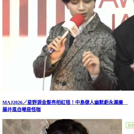
MAJ2026／星野源金髮亮相紅毯！中島健人幽默虧永瀬廉
藤井風自嘲是怪咖