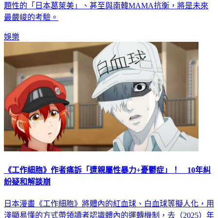
餘，如何打破「完美音樂特番」的框架，真正蛻變為具全球話
題性的「日本葛萊美」、甚至與南韓MAMA抗衡，將是未來
最嚴峻的考驗。
娛樂
《工作細胞》作者痛訴「遭親屬性暴力+憂鬱症」！ 10年糾
紛疑和解談崩
日本漫畫《工作細胞》將體內的紅血球、白血球等擬人化，用