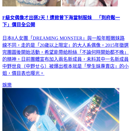
F級女偶像才出道2天！遭掀曾下海當制服妹 「到府鬆一
下」價目全公開
日本8人女團「DREAMING MONSTER」與一般年輕嫩妹路
線不同，走的是「20歲以上限定」的大人系偶像，2015年徵選
完團圓後開始活動，希望能帶給粉絲「不論何時開始都不晚」
的精神。日前團體宣布加入兩名新成員，未料其中一名新成員
中野世良（中野せら）被爆出根本就是「學生妹專賣店」的小
姐，價目表也曝光。
娛樂