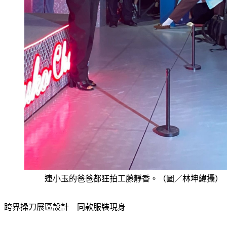
連小玉的爸爸都狂拍工藤靜香。（圖／林坤緯攝）
跨界操刀展區設計　同款服裝現身