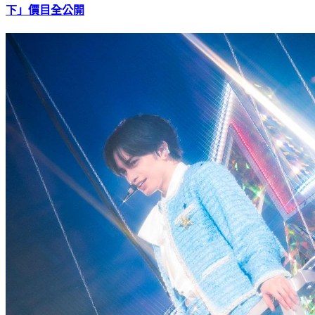
F級女偶像才出道2天！遭掀曾下海當制服妹 「到府鬆一
下」價目全公開