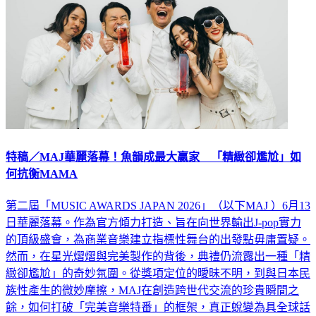
特稿／MAJ華麗落幕！魚韻成最大贏家 「精緻卻尷尬」如
何抗衡MAMA
第二屆「MUSIC AWARDS JAPAN 2026」（以下MAJ ）6月13
日華麗落幕。作為官方傾力打造、旨在向世界輸出J-pop實力
的頂級盛會，為商業音樂建立指標性舞台的出發點毋庸置疑。
然而，在星光熠熠與完美製作的背後，典禮仍流露出一種「精
緻卻尷尬」的奇妙氛圍。從獎項定位的曖昧不明，到與日本民
族性產生的微妙摩擦，MAJ在創造跨世代交流的珍貴瞬間之