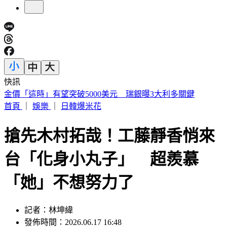
快訊
市售洗碗海綿多數非天然 恐成塑膠微粒來源 你家還在用
嗎？
首頁
｜
娛樂
｜
日韓爆米花
搶先木村拓哉！工藤靜香悄來
台「化身小丸子」 超羨慕
「她」不想努力了
記者：林坤緯