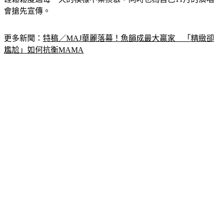
輕鬆鬆度過每一天的模樣不禁羨慕，同時也為自己11月的演唱
會搶先宣傳。
更多新聞：
特稿／MAJ華麗落幕！魚韻成最大贏家　「精緻卻
尷尬」如何抗衡MAMA