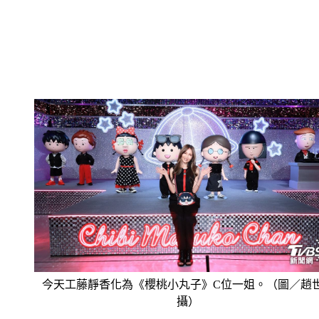
今天工藤靜香化為《櫻桃小丸子》C位一姐。（圖／趙
攝）