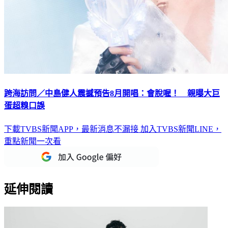
跨海訪問／中島健人震撼預告8月開唱：會脫喔！ 親曝大巨
蛋超糗口誤
下載TVBS新聞APP，最新消息不漏接
加入TVBS新聞LINE，
重點新聞一次看
延伸閱讀