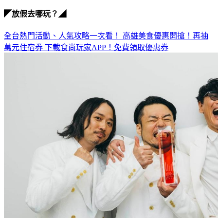
40週年
◤放假去哪玩？◢
全台熱門活動、人氣攻略一次看！
高雄美食優惠開搶！再抽
萬元住宿券
下載食尚玩家APP！免費領取優惠券