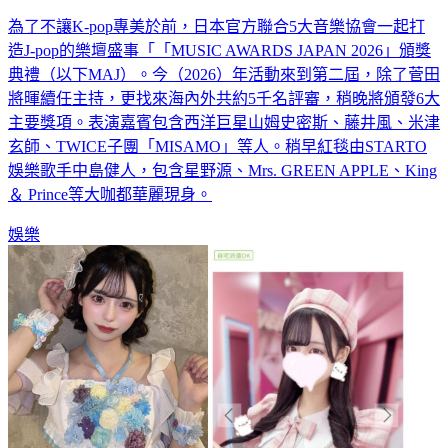
藤井風自嘲是怪咖
為了不讓K-pop專美於前，日本官方聯合5大音樂協會一起打
造J-pop的樂壇盛事「「MUSIC AWARDS JAPAN 2026」頒獎
典禮（以下MAJ）。今（2026）年活動來到第二屆，除了菅田
將暉續任主持，更找來海內外共約5千名評審，稍晚將頒發6大
主要獎項。表演嘉賓包含西洋巨星山姆史密斯、藤井風、米津
玄師、TWICE子團「MISAMO」等人。稍早紅毯由STARTO
娛樂歌手中島健人，包含星野源、Mrs. GREEN APPLE、King
＆ Prince等大咖都華麗現身。
娛樂