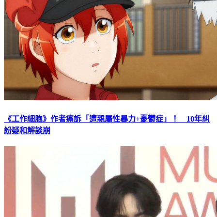
《工作細胞》作者痛訴「遭親屬性暴力+憂鬱症」！ 10年糾
紛疑和解談崩