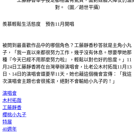
工藤靜香舉手投足都相當有氣質，面對媒體大陣仗仍溫
對。（圖／趙世平攝）
羨慕輕鬆生活態度　預告11月開唱
被問到最喜歡作品中的哪個角色？工藤靜香秒答就是主角小丸
子，「我一直以來都很努力工作，幾乎沒有休息。想要學她那
種『今天已經不用那麼努力啦』，輕鬆以對也好的態度。」11
月24日工藤靜香將在台灣舉辦演唱會，比老公木村拓哉11月13
日、14日的演唱會還要早11天，她也藉這個機會宣傳：「我這
次演唱會主題也會很搖滾，絕對不會輸給小丸子的！」
演唱會
木村拓哉
工藤靜香
櫻桃小丸子
特展