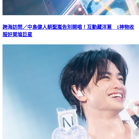
跨海訪問／中島健人朝聖嵐告別開唱！互動藏洋蔥 1神物收
服好萊塢巨星