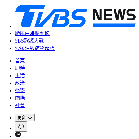
颱風白海豚動態
SBS歌謠大戰
沙拉油致癌物超標
首頁
即時
生活
政治
娛樂
國際
社會
更多