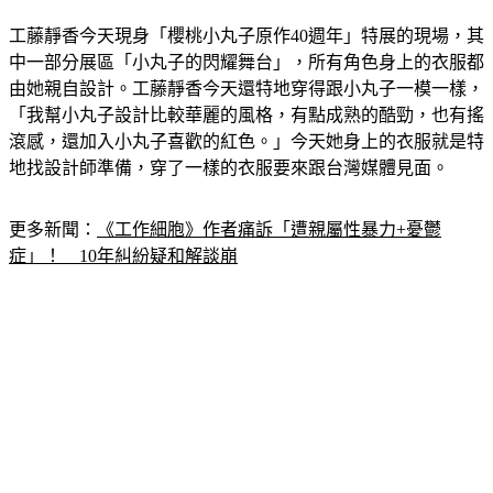
工藤靜香今天現身「櫻桃小丸子原作40週年」特展的現場，其
中一部分展區「小丸子的閃耀舞台」，所有角色身上的衣服都
由她親自設計。工藤靜香今天還特地穿得跟小丸子一模一樣，
「我幫小丸子設計比較華麗的風格，有點成熟的酷勁，也有搖
滾感，還加入小丸子喜歡的紅色。」今天她身上的衣服就是特
地找設計師準備，穿了一樣的衣服要來跟台灣媒體見面。
更多新聞：
《工作細胞》作者痛訴「遭親屬性暴力+憂鬱
症」！　10年糾紛疑和解談崩