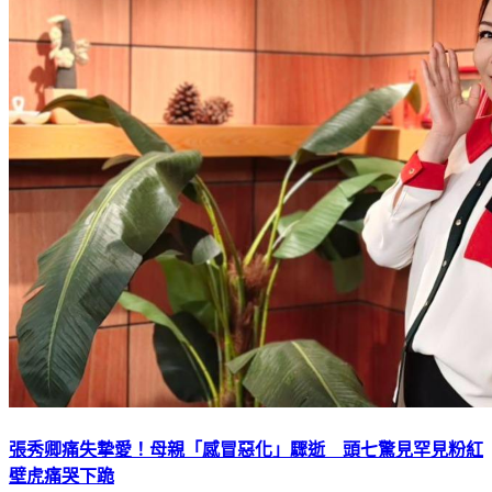
張秀卿痛失摯愛！母親「感冒惡化」驟逝 頭七驚見罕見粉紅
壁虎痛哭下跪