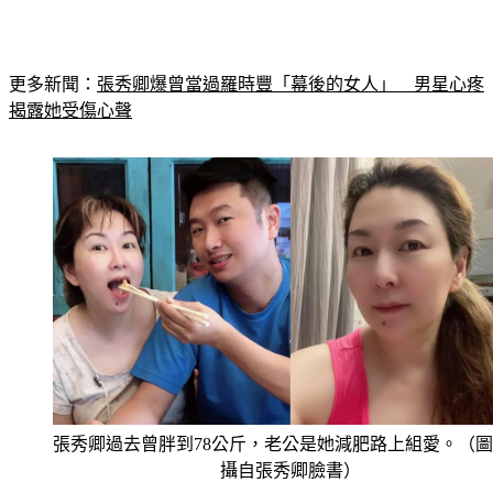
更多新聞：
張秀卿爆曾當過羅時豐「幕後的女人」　男星心疼
揭露她受傷心聲
張秀卿過去曾胖到78公斤，老公是她減肥路上組愛。（
攝自張秀卿臉書）