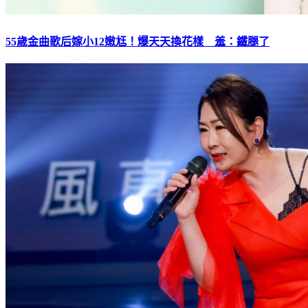
55歲金曲歌后嫁小12嫩尪！爆天天換花樣 羞：鐵腿了