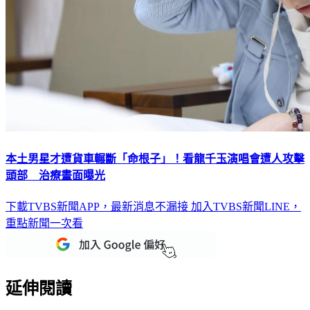
本土男星才遭貨車輾斷「命根子」！看龍千玉演唱會遭人攻擊
頭部 治療畫面曝光
下載TVBS新聞APP，最新消息不漏接
加入TVBS新聞LINE，
重點新聞一次看
延伸閱讀