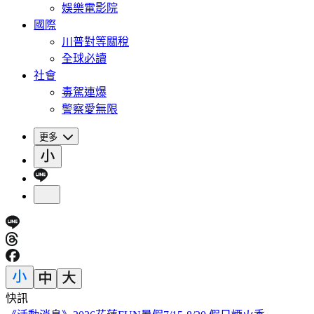
娛樂電影院
國際
川普對等關稅
全球必讀
社會
毒駕連爆
警察愛無限
更多
快訊