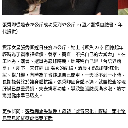
張秀卿從過去78公斤成功受到53公斤。(圖／翻攝自臉書、年
代提供）
資深女星張秀卿近日狂瘦25公斤，她上《聚焦 2.0》回憶起年
輕時為了幫家裡還債、養家，簡直「不把自己的命當命」。在
工地秀、廟會、選舉秀巔峰時期，她笑稱自己是「台語界蕭
薔」，創下一天狂趕 10 場秀的紀錄，清晨 4 點就得起床化
妝、搭飛機，有時為了省錢還自己開車，一天睡不到一小時。
長期操勞終於讓身體抗議，張秀卿因身體不適，就醫檢查發現
肝臟已嚴重受損、失去排毒功能，導致整張臉長滿水泡，這才
驚覺健康早已透支。
更多新聞：
張秀卿痛失摯愛！母親「感冒惡化」驟逝　頭七驚
見罕見粉紅壁虎痛哭下跪