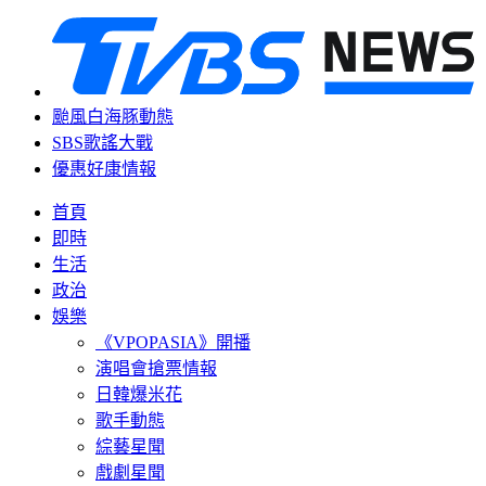
颱風白海豚動態
SBS歌謠大戰
優惠好康情報
首頁
即時
生活
政治
娛樂
《VPOPASIA》開播
演唱會搶票情報
日韓爆米花
歌手動態
綜藝星聞
戲劇星聞