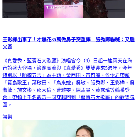
王彩樺出事了！才爆花35萬做鼻子突重摔 張秀卿嚇喊：又腫
又歪
《真愛秀・藍寶石大歌廳》演唱會今（9）日起一連兩天在海
音館盛大登場，適逢高流與《真愛秀》雙雙迎來5週年，今年
特別以「咱攏五吉」為主題，黃西田、苗可麗、侯怡君帶領
「寶島歌王」葉啟田、「鳥來嬤」吳敏、張秀卿、王彩樺、吳
淑敏、施文彬、邵大倫、曹雅雯、陳孟賢、黃露瑤等輪番登
台，帶領上千名觀眾一同穿越回到「藍寶石大歌廳」的歡樂氛
圍。
娛樂