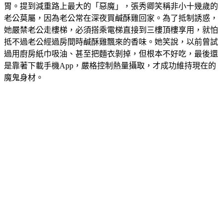
胃。提到減重路上最大的「惡魔」，張秀卿笑稱非小十幾歲的
老公莫屬，因為老公常在深夜買鹹酥雞回家。為了抵制誘惑，
她嚴禁老公走樓梯，必須搭乘電梯直接到三樓頂樓享用，就怕
抵不過老公經過房間時鹹酥雞飄來的香味。她笑說，以前曾試
過用廚房紙巾吸油、甚至把麵衣剝掉，但根本不好吃，最後還
是靠著下載手機App，嚴格控制熱量攝取，才成功維持現在的
魔鬼身材。