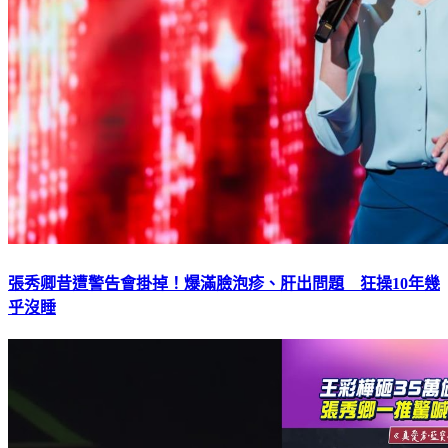
張秀卿昔遭警告會掛掉！爆滿臉泡疹、肝出問題 狂操10年幾
乎沒睡