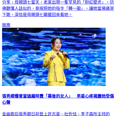
分享，母親頭七當天，老家出現一隻罕見的「粉紅壁虎」，彷
彿聽懂人話似的，竟按照她的指令「轉一圈」，讓她當場痛哭
下跪，深信是母親頭七顯靈回來看她。
娛樂
張秀卿爆曾當過羅時豐「幕後的女人」 男星心疼揭露她受傷
心聲
金曲歌后張秀卿日前登上許志豪、杜忻恬、李子森所主持的