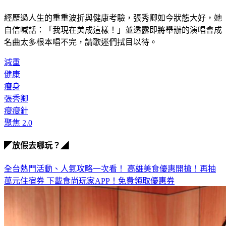
經歷過人生的重重波折與健康考驗，張秀卿如今狀態大好，她
自信喊話：「我現在美成這樣！」並透露即將舉辦的演唱會成
名曲太多根本唱不完，請歌迷們拭目以待。
減重
健康
瘦身
張秀卿
瘦瘦針
聚焦 2.0
◤放假去哪玩？◢
全台熱門活動、人氣攻略一次看！
高雄美食優惠開搶！再抽
萬元住宿券
下載食尚玩家APP！免費領取優惠券