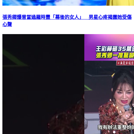
張秀卿爆曾當過羅時豐「幕後的女人」 男星心疼揭露她受傷
心聲