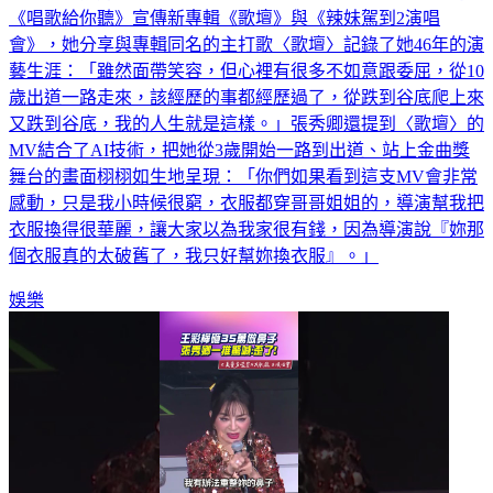
《唱歌給你聽》宣傳新專輯《歌壇》與《辣妹駕到2演唱
會》，她分享與專輯同名的主打歌〈歌壇〉記錄了她46年的演
藝生涯：「雖然面帶笑容，但心裡有很多不如意跟委屈，從10
歲出道一路走來，該經歷的事都經歷過了，從跌到谷底爬上來
又跌到谷底，我的人生就是這樣。」張秀卿還提到〈歌壇〉的
MV結合了AI技術，把她從3歲開始一路到出道、站上金曲獎
舞台的畫面栩栩如生地呈現：「你們如果看到這支MV會非常
感動，只是我小時候很窮，衣服都穿哥哥姐姐的，導演幫我把
衣服換得很華麗，讓大家以為我家很有錢，因為導演說『妳那
個衣服真的太破舊了，我只好幫妳換衣服』。」
娛樂