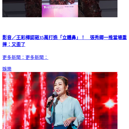
影音／王彩樺認砸35萬打造「立體鼻」！ 張秀卿一推當場重
摔：又歪了
更多新聞：更多新聞：
娛樂