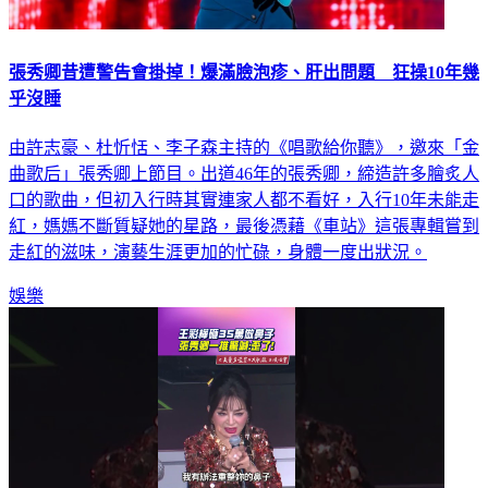
張秀卿昔遭警告會掛掉！爆滿臉泡疹、肝出問題 狂操10年幾
乎沒睡
由許志豪、杜忻恬、李子森主持的《唱歌給你聽》，邀來「金
曲歌后」張秀卿上節目。出道46年的張秀卿，締造許多膾炙人
口的歌曲，但初入行時其實連家人都不看好，入行10年未能走
紅，媽媽不斷質疑她的星路，最後憑藉《車站》這張專輯嘗到
走紅的滋味，演藝生涯更加的忙碌，身體一度出狀況。
娛樂