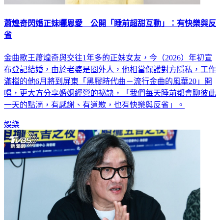
蕭煌奇閃婚正妹曬恩愛 公開「睡前超甜互動」：有快樂與反
省
金曲歌王蕭煌奇與交往1年多的正妹女友，今（2026）年初宣
布登記結婚，由於老婆是圈外人，他相當保護對方隱私，工作
滿檔的他6月將到屏東「黑膠時代曲－流行金曲的風華20」開
唱，更大方分享婚姻經營的祕訣，「我們每天睡前都會聊彼此
一天的點滴，有感謝、有道歉，也有快樂與反省」。
娛樂