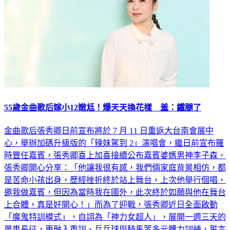
55歲金曲歌后嫁小12嫩尪！爆天天換花樣 羞：鐵腿了
金曲歌后張秀卿日前宣布將於 7 月 11 日重返大台南會展中
心，舉辦加碼升級版的「辣妹駕到 2」演唱會，繼日前宣布羅
時豐任嘉賓，張秀卿喜上加喜接續公布嘉賓婆媽男神李子森，
張秀卿開心分享：「他讓我很有感，我們倆家庭背景相仿，都
是苦命小孩出身，歷經挫折終於站上舞台，上次他舉行個唱，
邀我做嘉賓，但因為當時我在國外，此次終於如願與他在舞台
上合體，真是好開心！」而為了迎戰，張秀卿近日全面啟動
「魔鬼特訓模式」，自詡為「神力女超人」，展開一週三天的
單車長征，更融入重訓、乒乓球與騎馬等多元體力訓練，誓言