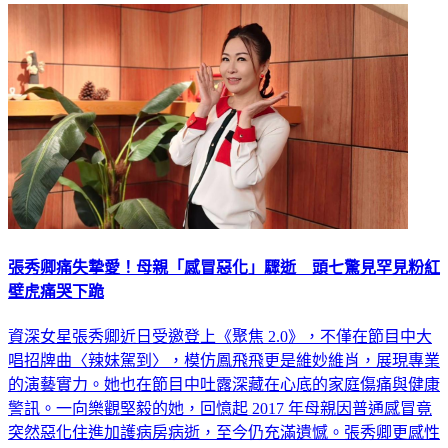
張秀卿痛失摯愛！母親「感冒惡化」驟逝 頭七驚見罕見粉紅
壁虎痛哭下跪
資深女星張秀卿近日受邀登上《聚焦 2.0》，不僅在節目中大
唱招牌曲〈辣妹駕到〉，模仿鳳飛飛更是維妙維肖，展現專業
的演藝實力。她也在節目中吐露深藏在心底的家庭傷痛與健康
警訊。一向樂觀堅毅的她，回憶起 2017 年母親因普通感冒竟
突然惡化住進加護病房病逝，至今仍充滿遺憾。張秀卿更感性