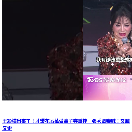
王彩樺出事了！才爆花35萬做鼻子突重摔 張秀卿嚇喊：又腫
又歪