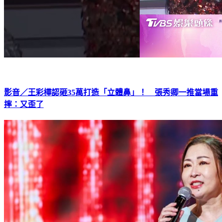
影音／王彩樺認砸35萬打造「立體鼻」！ 張秀卿一推當場重
摔：又歪了