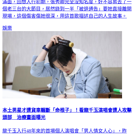
滿面，回想入行初期，張秀卿完全沒知名度，好不容易去了一
個老三台的大節目，居然錄到一半「被退通告」要她直接離開
現場，這個傷害傷她很深，用這首歌描述自己的人生故事。
娛樂
本土男星才遭貨車輾斷「命根子」！看龍千玉演唱會遭人攻擊
頭部 治療畫面曝光
龍千玉入行48年來的首場個人演唱會「男人情女人心」，昨