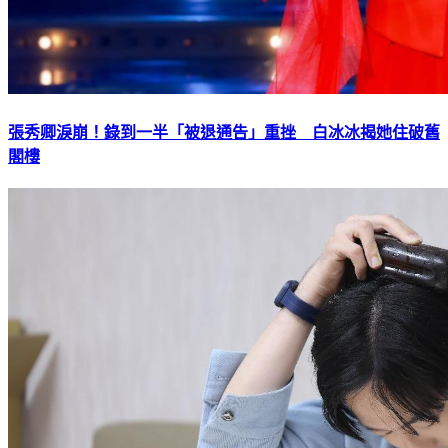
張秀卿淚崩！錄到一半「被退通告」重挫 白冰冰揭她住破舊
閣樓