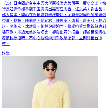
（25）日晚間於台中中興大學惠蓀堂完美落幕，慶功宴上，執
行長莊惠伶攜手龍千玉與演出嘉賓江志豐、江志美，謝金晶、
邵大倫等，開心在香檳塔前舉杯慶功，同時豪記同門師弟妹張
秀卿、林姍、陳隨意、謝宜君、陳思安、唐儷、蕭玉芬、林琇
琪、吳俊宏、沈建豪、楊靜與廖婉君、葉諾帆等齊聚祝賀也到
場同歡，不過完美的演唱會，卻爆出意外插曲，師弟葉諾帆在
發抱枕橋段時，不小心被粉絲用手攻擊頭部，立刻到後台冰
敷。
娛樂