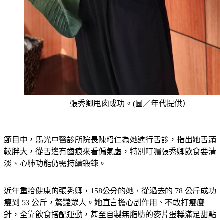
張秀卿甩肉成功。(圖／年代提供）
節目中，馬光中醫診所院長陳昭仁為她進行舌診，指出她舌頭
較胖大，從舌邊有齒痕來看偏氣虛，特別叮囑張秀卿飲食要清
淡、心肺功能仍需持續鍛鍊。
近年重拾健康的張秀卿，158公分的她，從過去的 78 公斤成功
瘦到 53 公斤，驚豔眾人。她直言擔心副作用、不敢打瘦瘦
針，全靠飲食搭配運動，甚至自製無脂肪的麥片蛋糕滿足甜點