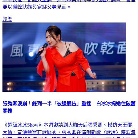
要以巔峰狀態與家鄉父老見面。
娛樂
張秀卿淚崩！錄到一半「被退通告」重挫 白冰冰揭她住破舊
閣樓
《超級冰冰Show》本週邀請到大咖天后張秀卿、模仿天王邵
大倫，宣傳藍寶石歌廳秀，張秀卿在演唱新歌〈歌壇〉時淚流