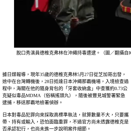
脫口秀演員德椎克弗林在沖繩持毒遭逮。（圖／翻攝自I
據日媒報導，現年35歲的德椎克弗林5月27日從芝加哥出發，
途中在台灣轉機後，28日抵達日本沖繩那霸機場，入境檢查過
程中，海關在他的隨身背包的「牙套收納盒」中查獲約0.73公
克疑似毒品MDMA（俗稱搖頭丸），隨後被豐見城警署緊急
逮捕，移送那霸地檢署偵辦。
日本對毒品犯罪向來採取高標準執法，就算數量不大，只要攜
帶、持有或輸入，恐怕面臨重罪，不過官方尚未透露德椎克是
否承認犯行，也尚未進一步說明案件細節。