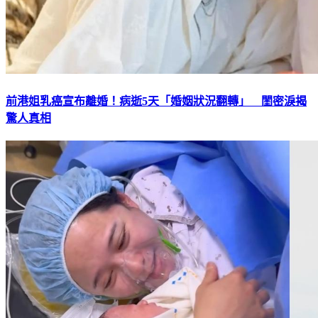
前港姐乳癌宣布離婚！病逝5天「婚姻狀況翻轉」 閨密淚揭
驚人真相