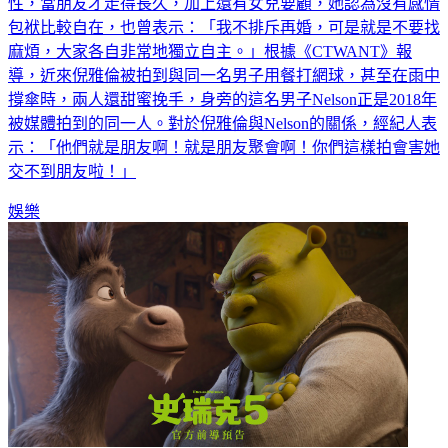
包袱比較自在，也曾表示：「我不排斥再婚，可是就是不要找
麻煩，大家各自非常地獨立自主。」根據《CTWANT》報
導，近來倪雅倫被拍到與同一名男子用餐打網球，甚至在雨中
撐傘時，兩人還甜蜜挽手，身旁的這名男子Nelson正是2018年
被媒體拍到的同一人。對於倪雅倫與Nelson的關係，經紀人表
示：「他們就是朋友啊！就是朋友聚會啊！你們這樣拍會害她
交不到朋友啦！」
娛樂