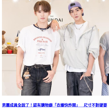
男團成員全說了！認有購物癖「衣櫥快炸開」 尺寸不對硬要
買