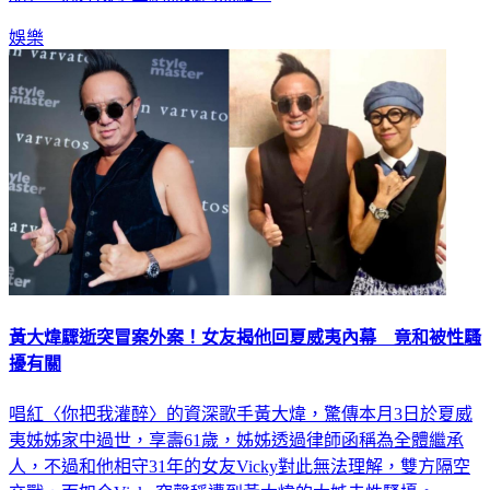
娛樂
黃大煒驟逝突冒案外案！女友揭他回夏威夷內幕 竟和被性騷
擾有關
唱紅〈你把我灌醉〉的資深歌手黃大煒，驚傳本月3日於夏威
夷姊姊家中過世，享壽61歲，姊姊透過律師函稱為全體繼承
人，不過和他相守31年的女友Vicky對此無法理解，雙方隔空
交戰，而如今Vicky突聲稱遭到黃大煒的大姊夫性騷擾。