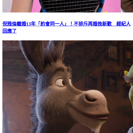
倪雅倫離婚13年「約會同一人」！不排斥再婚挽新歡 經紀人
回應了