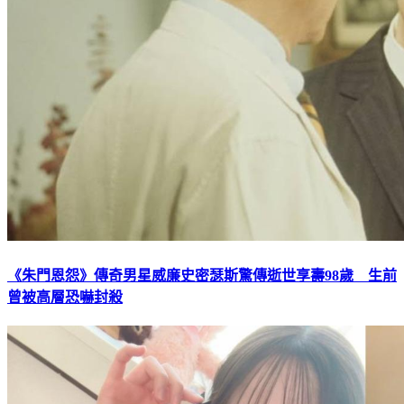
《朱門恩怨》傳奇男星威廉史密瑟斯驚傳逝世享壽98歲 生前
曾被高層恐嚇封殺