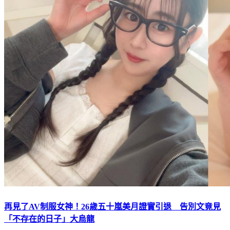
再見了AV制服女神！26歲五十嵐美月證實引退 告別文竟見
「不存在的日子」大烏龍
下載TVBS新聞APP，最新消息不漏接
加入TVBS新聞LINE，