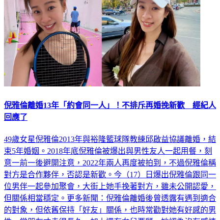
倪雅倫離婚13年「約會同一人」！不排斥再婚挽新歡 經紀人
回應了
49歲女星倪雅倫2013年與裕隆籃球隊教練邱啟益協議離婚，結
束5年婚姻。2018年底倪雅倫被爆出與男性友人一起用餐，刻
意一前一後避開注意，2022年兩人再度被拍到，不過倪雅倫稱
對方是合作夥伴，否認是新歡。今（17）日爆出倪雅倫跟同一
位男伴一起參加聚會，大街上她手挽著對方，雖未公開認愛，
但關係相當穩定。更多新聞：倪雅倫離婚後曾透露有遇到適合
的對象，但依舊保持「好友」關係，也時常勸對她有好感的男
性，當朋友才走得長久，加上還有女兒要顧，她認為沒有感情