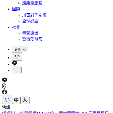
娛樂電影院
國際
川普對等關稅
全球必讀
社會
毒駕連爆
警察愛無限
更多
快訊