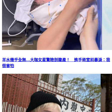
羊水幾乎全無…大咖女星驚險剖腹產！ 進手術室前暴淚：我
很害怕