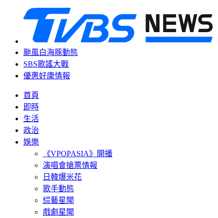
颱風白海豚動態
SBS歌謠大戰
優惠好康情報
首頁
即時
生活
政治
娛樂
《VPOPASIA》開播
演唱會搶票情報
日韓爆米花
歌手動態
綜藝星聞
戲劇星聞