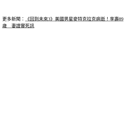
更多新聞：
《回到未來3》美國男星麥特克拉克病逝！享壽89
歲　妻證實死訊