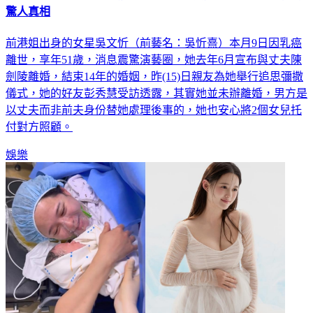
前港姐出身的女星吳文忻（前藝名：吳忻熹）本月9日因乳癌
離世，享年51歲，消息震驚演藝圈，她去年6月宣布與丈夫陳
劍陵離婚，結束14年的婚姻，昨(15)日親友為她舉行追思彌撒
儀式，她的好友彭秀慧受訪透露，其實她並未辦離婚，男方是
以丈夫而非前夫身份替她處理後事的，她也安心將2個女兒托
付對方照顧。
娛樂