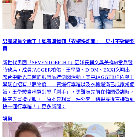
男團成員全說了！認有購物癖「衣櫥快炸開」 尺寸不對硬要
買
新世代男團「SEVENTOEIGHT」因隊長麒文與美祥M當兵暫
時缺席，成員JAGGER柏佑、王學駿、D‘OM、EXXI义翔出
席台中新光三越的服飾品牌快閃活動，其中JAGGER柏佑與王
學駿自招有「購物癖」，買爆行李箱以及衣櫥爆滿已成家常便
飯，王學駿自嘲買到想「剁手」，更難忘先前在韓國受訓時，
抽空去買造型服，「原本只想買一件外套，結果最後直接買到
快一個行李箱！」更多新聞：
娛樂