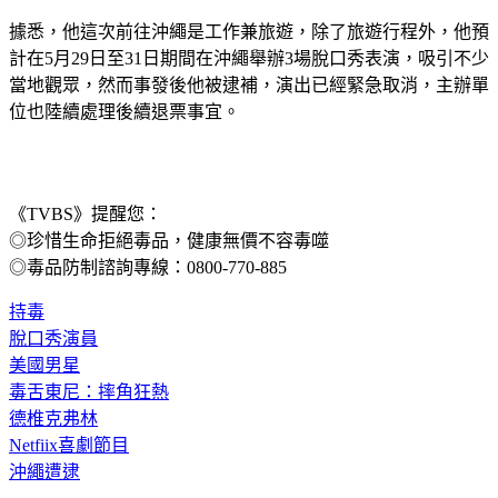
據悉，他這次前往沖繩是工作兼旅遊，除了旅遊行程外，他預
計在5月29日至31日期間在沖繩舉辦3場脫口秀表演，吸引不少
當地觀眾，然而事發後他被逮補，演出已經緊急取消，主辦單
位也陸續處理後續退票事宜。
《TVBS》提醒您：
◎珍惜生命拒絕毒品，健康無價不容毒噬
◎毒品防制諮詢專線：0800-770-885
持毒
脫口秀演員
美國男星
毒舌東尼：摔角狂熱
德椎克弗林
Netfiix喜劇節目
沖繩遭逮
◤放假去哪玩？◢