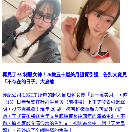
再見了AV制服女神！26歲五十嵐美月證實引退 告別文竟見
「不存在的日子」大烏龍
經紀公司 LIGHT 所屬的超人氣知名女優「五十嵐美月」，昨
（15）日無預警在社群平台 X（前推特）上正式發表引退聲
明，投下震撼彈！現年 26 歲、擁有稚嫩童顏與可愛外型的
她，正式宣布將在今年 6 月底結束長達四年的演藝生涯。不
過，原本應該充滿淚水的告別文，卻因為文中一個「天大烏
龍」，意外成了全網熱議的焦點！