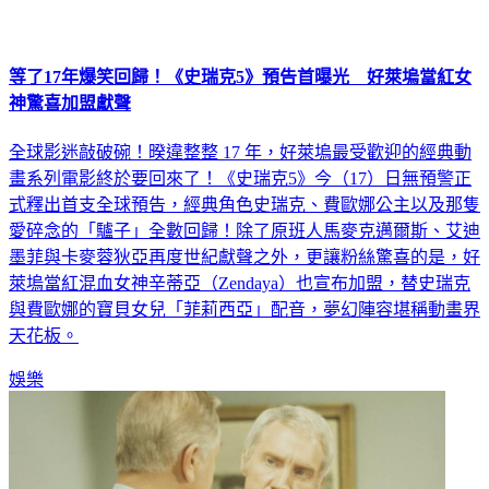
等了17年爆笑回歸！《史瑞克5》預告首曝光 好萊塢當紅女
神驚喜加盟獻聲
全球影迷敲破碗！暌違整整 17 年，好萊塢最受歡迎的經典動
畫系列電影終於要回來了！《史瑞克5》今（17）日無預警正
式釋出首支全球預告，經典角色史瑞克、費歐娜公主以及那隻
愛碎念的「驢子」全數回歸！除了原班人馬麥克邁爾斯、艾迪
墨菲與卡麥蓉狄亞再度世紀獻聲之外，更讓粉絲驚喜的是，好
萊塢當紅混血女神辛蒂亞（Zendaya）也宣布加盟，替史瑞克
與費歐娜的寶貝女兒「菲莉西亞」配音，夢幻陣容堪稱動畫界
天花板。
娛樂