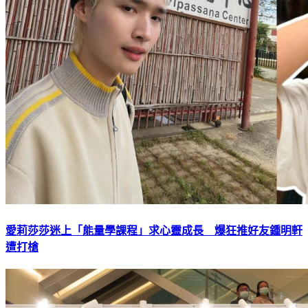
愛莉莎莎迷上「能量學課程」求心靈成長 爆狂推好友鍾明軒
遭打槍