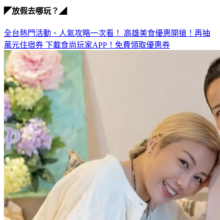
全台熱門活動、人氣攻略一次看！
高雄美食優惠開搶！再抽
萬元住宿券
下載食尚玩家APP！免費領取優惠券