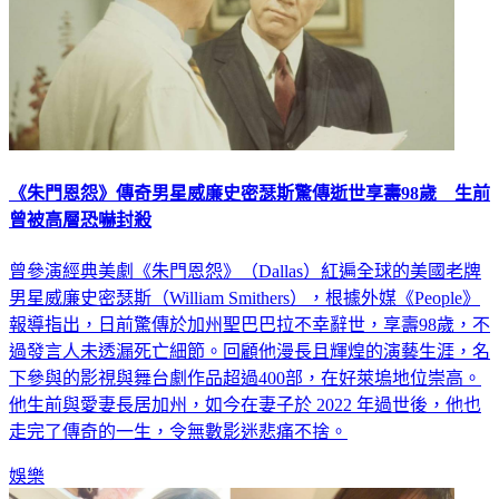
《朱門恩怨》傳奇男星威廉史密瑟斯驚傳逝世享壽98歲 生前
曾被高層恐嚇封殺
曾參演經典美劇《朱門恩怨》（Dallas）紅遍全球的美國老牌
男星威廉史密瑟斯（William Smithers），根據外媒《People》
報導指出，日前驚傳於加州聖巴巴拉不幸辭世，享壽98歲，不
過發言人未透漏死亡細節。回顧他漫長且輝煌的演藝生涯，名
下參與的影視與舞台劇作品超過400部，在好萊塢地位崇高。
他生前與愛妻長居加州，如今在妻子於 2022 年過世後，他也
走完了傳奇的一生，令無數影迷悲痛不捨。
娛樂