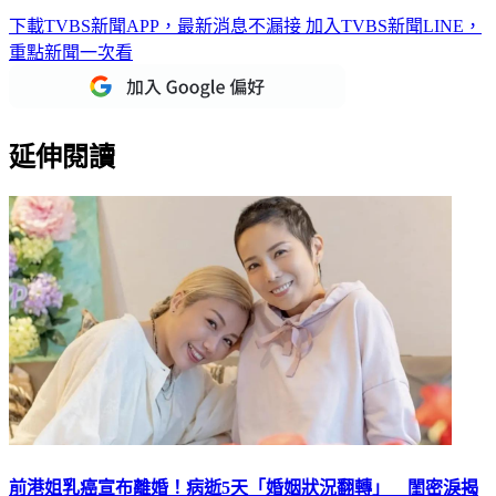
重點新聞一次看
延伸閱讀
前港姐乳癌宣布離婚！病逝5天「婚姻狀況翻轉」 閨密淚揭
驚人真相