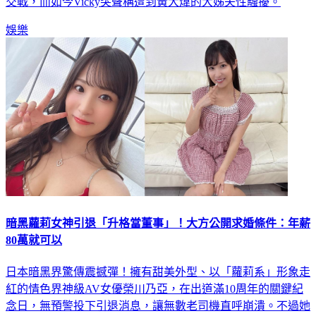
娛樂
暗黑蘿莉女神引退「升格當董事」！大方公開求婚條件：年薪
80萬就可以
日本暗黑界驚傳震撼彈！擁有甜美外型、以「蘿莉系」形象走
紅的情色界神級AV女優榮川乃亞，在出道滿10周年的關鍵紀
念日，無預警投下引退消息，讓無數老司機直呼崩潰。不過她
這次高掛戰袍並非要淡出螢光幕，而是華麗轉身，宣布升格為