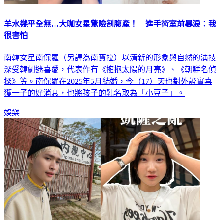
羊水幾乎全無…大咖女星驚險剖腹產！ 進手術室前暴淚：我
很害怕
南韓女星南保羅（另譯為南寶拉）以清新的形象與自然的演技
深受韓劇迷喜愛，代表作有《擁抱太陽的月亮》、《朝鮮名偵
探》等。南保羅在2025年5月結婚，今（17）天也對外證實喜
獲一子的好消息，也將孩子的乳名取為「小豆子」。
娛樂