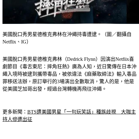
美國脫口秀男星德椎克弗林在沖繩持毒遭逮。（圖／翻攝自
Netflix、IG）
美國脫口秀男星德椎克弗林（Dedrick Flynn）因演出Netfiix喜
劇節目《毒舌東尼：摔角狂熱》廣為人知，近日驚傳在日本沖
繩入境時被逮到攜帶毒品，被依違法《麻藥取締法》輸入毒品
罪移送法辦，原訂舉行的3場演出全數取消，驚人的是，他是
從美國芝加哥出發，經過台灣轉機再飛往沖繩。
更多新聞：
BTS遭美國男星「一句玩笑話」種族歧視　大咖主
持人慘遭出征