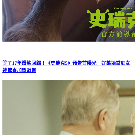
等了17年爆笑回歸！《史瑞克5》預告首曝光 好萊塢當紅女
神驚喜加盟獻聲