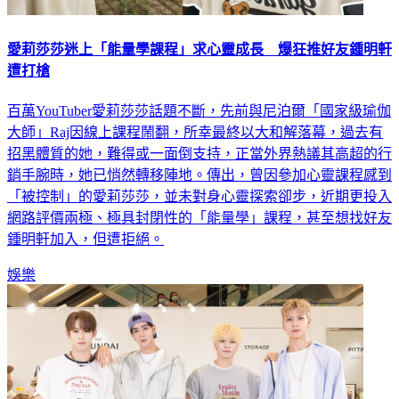
愛莉莎莎迷上「能量學課程」求心靈成長 爆狂推好友鍾明軒
遭打槍
百萬YouTuber愛莉莎莎話題不斷，先前與尼泊爾「國家級瑜伽
大師」Raj因線上課程鬧翻，所幸最終以大和解落幕，過去有
招黑體質的她，難得或一面倒支持，正當外界熱議其高超的行
銷手腕時，她已悄然轉移陣地。傳出，曾因參加心靈課程感到
「被控制」的愛莉莎莎，並未對身心靈探索卻步，近期更投入
網路評價兩極、極具封閉性的「能量學」課程，甚至想找好友
鍾明軒加入，但遭拒絕。
娛樂