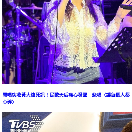
開唱突收黃大煒死訊！民歌天后痛心發聲 悲唱〈讓每個人都
心碎〉