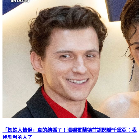
「蜘蛛人情侶」真的結婚了！湯姆霍蘭德首認閃婚千黛亞：我