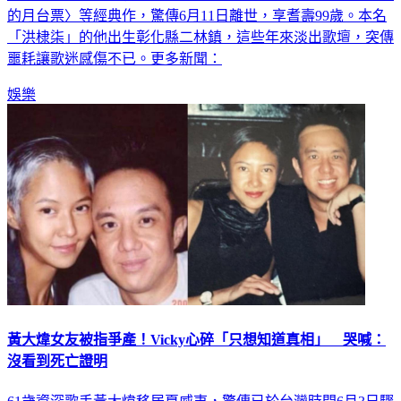
台語歌壇國寶級人物洪弟七曾唱紅〈懷念的播音員〉、〈離別
的月台票〉等經典作，驚傳6月11日離世，享耆壽99歲。本名
「洪棣柒」的他出生彰化縣二林鎮，這些年來淡出歌壇，突傳
噩耗讓歌迷感傷不已。更多新聞：
娛樂
黃大煒女友被指爭產！Vicky心碎「只想知道真相」 哭喊：
沒看到死亡證明