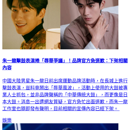
朱一龍擊鼓表演捲「辱華爭議」！品牌官方急道歉：下架相關
內容
中國大陸男星朱一龍日前出席運動品牌活動時，在長城上進行
擊鼓表演，豈料竟鬧出「辱華風波」，活動上使用的大鼓被專
業人士抓包，並非品牌聲稱的「中華傳統大鼓」，而更像是日
本大鼓。消息一出遭網友質疑，官方急忙出面道歉，而朱一龍
工作室也隨即發布聲明，目前相關的宣傳內容已經下架。
娛樂