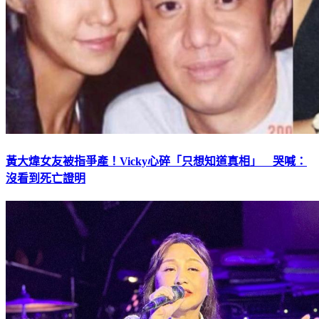
黃大煒女友被指爭產！Vicky心碎「只想知道真相」 哭喊：
沒看到死亡證明