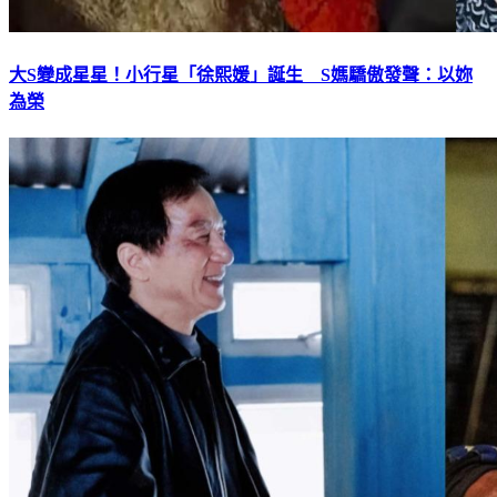
大S變成星星！小行星「徐熙媛」誕生 S媽驕傲發聲：以妳
為榮