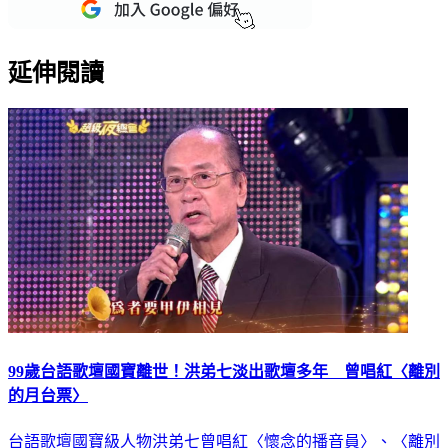
重點新聞一次看
延伸閱讀
99歲台語歌壇國寶離世！洪弟七淡出歌壇多年 曾唱紅〈離別
的月台票〉