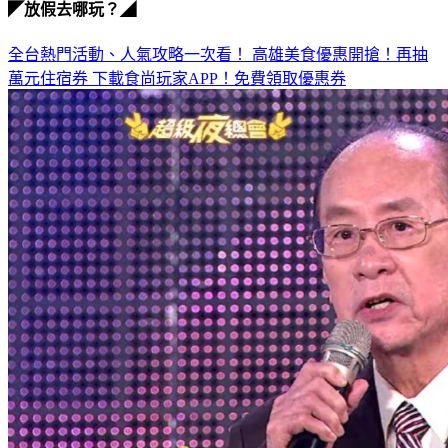
◤放假去哪玩？◢
全台熱門活動、人氣攻略一次看！
高雄美食優惠開搶！再抽
萬元住宿券
下載食尚玩家APP！免費領取優惠券