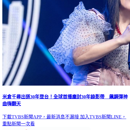
米倉千尋出道30年登台！全球首播塵封30年錄影帶 飆鋼彈神
曲嗨翻天
下載TVBS新聞APP，最新消息不漏接
加入TVBS新聞LINE，