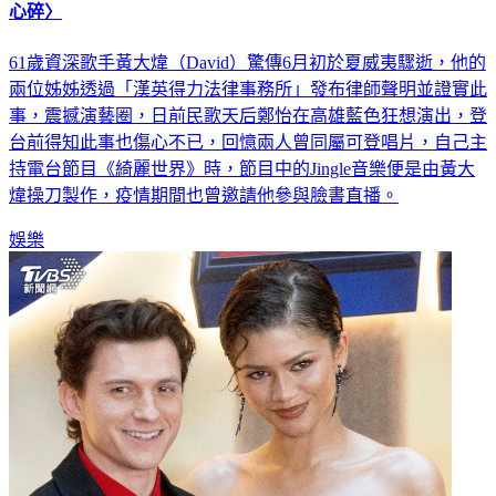
開唱突收黃大煒死訊！民歌天后痛心發聲 悲唱〈讓每個人都
心碎〉
61歲資深歌手黃大煒（David）驚傳6月初於夏威夷驟逝，他的
兩位姊姊透過「漢英得力法律事務所」發布律師聲明並證實此
事，震撼演藝圈，日前民歌天后鄭怡在高雄藍色狂想演出，登
台前得知此事也傷心不已，回憶兩人曾同屬可登唱片，自己主
持電台節目《綺麗世界》時，節目中的Jingle音樂便是由黃大
煒操刀製作，疫情期間也曾邀請他參與臉書直播。
娛樂