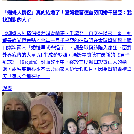
「蜘蛛人情侶」真的結婚了！湯姆霍蘭德首認閃婚千黛亞：我
找到對的人了
《蜘蛛人》情侶檔湯姆霍蘭德、千黛亞，自交往以來一舉一動
都是鎂光燈焦點。今年一月千黛亞的造型師在金球獎紅毯上脫
口爆料兩人「婚禮早就辦過了」，讓全球粉絲陷入瘋狂。面對
外界瘋傳的大量 AI 生成婚紗照，湯姆霍蘭德在最新的《君子
雜誌》（Esquire）封面故事中，終於首度鬆口證實兩人的婚
姻，甜蜜笑稱根本不需要向家人澄清假照片，因為舉辦婚禮當
天「家人全都在場」！
娛樂