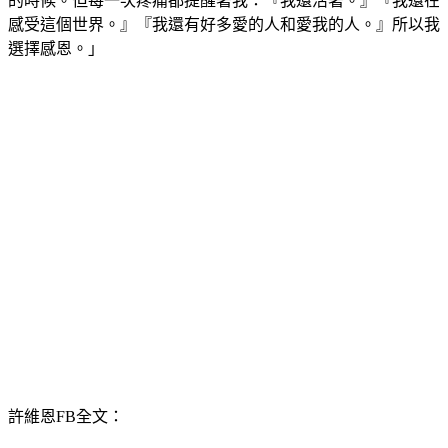
談到病情，許維恩說：「偶爾還是會痛，偶爾還是會有不舒服
的時候。但每一次疼痛都提醒著我：『我還活著。』『我還在
感受這個世界。』『我還有好多愛的人和愛我的人。』所以我
選擇感恩。」
許維恩FB全文：