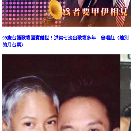
99歲台語歌壇國寶離世！洪弟七淡出歌壇多年 曾唱紅〈離別
的月台票〉