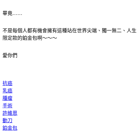
我們一起繼續努力、一起成長、一起發光。
畢竟……
不是每個人都有機會擁有這種站在世界尖端、獨一無二、人生
限定款的鉑金包啊～～～
愛你們
抗癌
乳癌
腫瘤
手術
許維恩
動刀
鉑金包