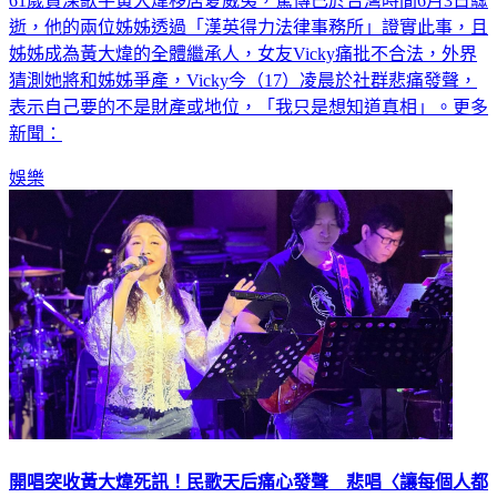
61歲資深歌手黃大煒移居夏威夷，驚傳已於台灣時間6月3日驟
逝，他的兩位姊姊透過「漢英得力法律事務所」證實此事，且
姊姊成為黃大煒的全體繼承人，女友Vicky痛批不合法，外界
猜測她將和姊姊爭產，Vicky今（17）凌晨於社群悲痛發聲，
表示自己要的不是財產或地位，「我只是想知道真相」。更多
新聞：
娛樂