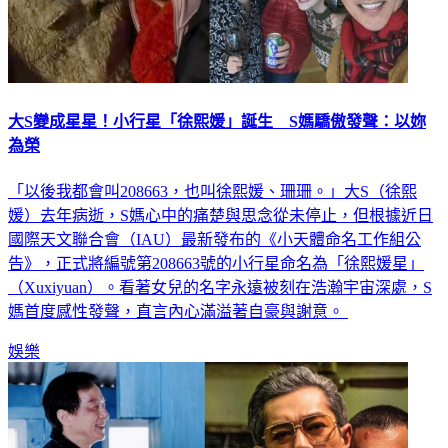
大S變成星星！小行星「徐熙媛」誕生 S媽驕傲發聲：以妳
為榮
「以後我都會叫208663，也叫徐熙媛、珊珊。」大S（徐熙
媛）去年病逝，S媽心中的痛楚與思念從未停止，但根據近日
國際天文聯合會（IAU）最新發布的《小天體命名工作組公
告》，正式將編號第208663號的小行星命名為「徐熙媛星」
（Xuxiyuan）。看著女兒的名字永遠被刻在浩瀚宇宙深處，S
媽首度感性發聲，直言內心滿溢著自豪與謝意。
娛樂