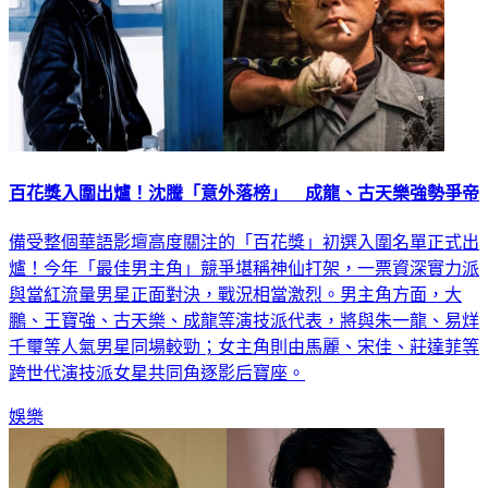
百花獎入圍出爐！沈騰「意外落榜」 成龍、古天樂強勢爭帝
備受整個華語影壇高度關注的「百花獎」初選入圍名單正式出
爐！今年「最佳男主角」競爭堪稱神仙打架，一票資深實力派
與當紅流量男星正面對決，戰況相當激烈。男主角方面，大
鵬、王寶強、古天樂、成龍等演技派代表，將與朱一龍、易烊
千璽等人氣男星同場較勁；女主角則由馬麗、宋佳、莊達菲等
跨世代演技派女星共同角逐影后寶座。
娛樂