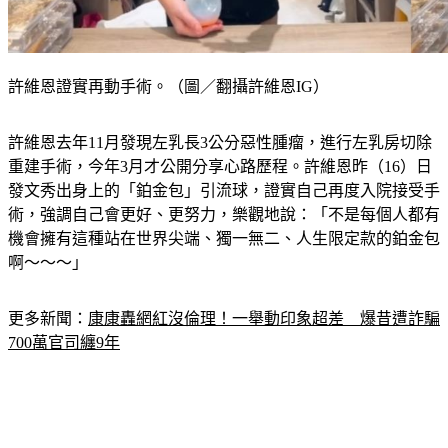
許維恩證實再動手術。（圖／翻攝許維恩IG）
許維恩去年11月發現左乳長3公分惡性腫瘤，進行左乳房切除
重建手術，今年3月才公開分享心路歷程。許維恩昨（16）日
發文秀出身上的「鉑金包」引流球，證實自己再度入院接受手
術，強調自己會更好、更努力，樂觀地說：「不是每個人都有
機會擁有這種站在世界尖端、獨一無二、人生限定款的鉑金包
啊～～～」
更多新聞：
康康轟網紅沒倫理！一舉動印象超差　爆昔遭詐騙
700萬官司纏9年