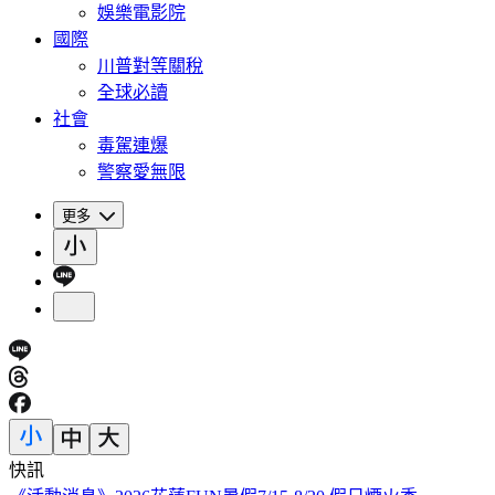
娛樂電影院
國際
川普對等關稅
全球必讀
社會
毒駕連爆
警察愛無限
更多
快訊