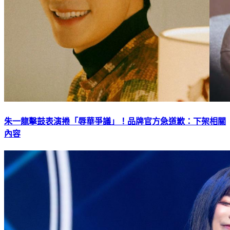
朱一龍擊鼓表演捲「辱華爭議」！品牌官方急道歉：下架相關
內容