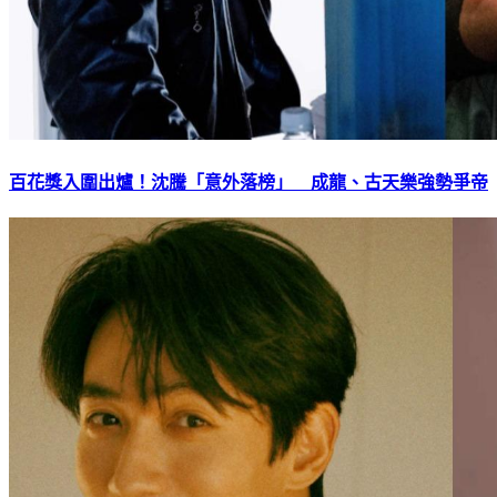
百花獎入圍出爐！沈騰「意外落榜」 成龍、古天樂強勢爭帝