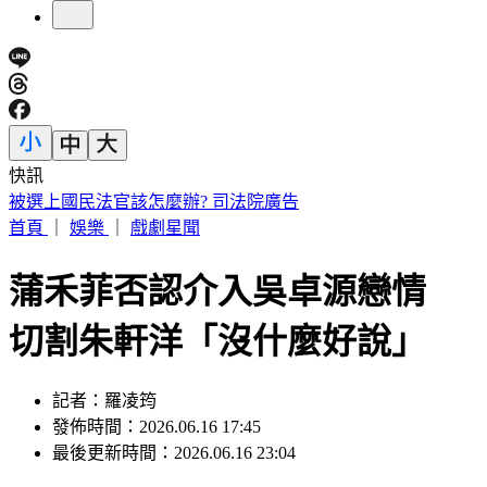
快訊
快訊／公公殺了婆婆！桃園平鎮區命案 死者半邊臉被砸爛
首頁
｜
娛樂
｜
戲劇星聞
蒲禾菲否認介入吳卓源戀情
切割朱軒洋「沒什麼好說」
記者：羅凌筠
發佈時間：2026.06.16 17:45
最後更新時間：2026.06.16 23:04