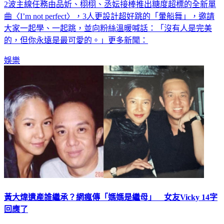
2波主線任務由品妡、栩栩、丞妘接棒推出糖度超標的全新單
曲〈I’m not perfect〉，3人更設計超好跳的「暈船舞」，邀請
大家一起學、一起跳，並向粉絲溫暖喊話：「沒有人是完美
的，但你永遠是最可愛的。」更多新聞：
娛樂
黃大煒遺產誰繼承？網瘋傳「媽媽是繼母」 女友Vicky 14字
回應了