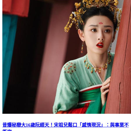
昔爆秘戀大16歲阮經天！宋祖兒鬆口「感情現況」：與事業不