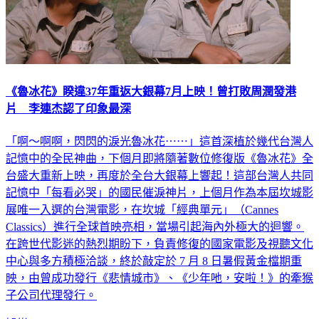
《魯冰花》睽違37年重返大銀幕7月上映！曾打敗周潤發港
片 李連杰認了印象最深
「啊～啊啊，閃閃的淚光魯冰花⋯⋯」這首深植於幾代台灣人
記憶中的全民神曲，下個月即將隨著數位修復版《魯冰花》全
台盛大重新上映，再度於全台大銀幕上響起！這部台灣人共同
記憶中「每看必哭」的國民催淚神片，上個月作為本屆坎城影
展唯一入選的台灣電影，在坎城「經典單元」（Cannes
Classics）進行全球首映亮相，當場引起海內外極大的迴響。
在跨世代影迷的熱烈期盼下，負責修復的國家電影及視聽文化
中心與多方積極洽談，終於敲定於 7 月 8 日暑假黃金檔期重
映，由曾成功發行《悲情城市》、《少年吔，安啦！》的牽猴
子公司代理發行。