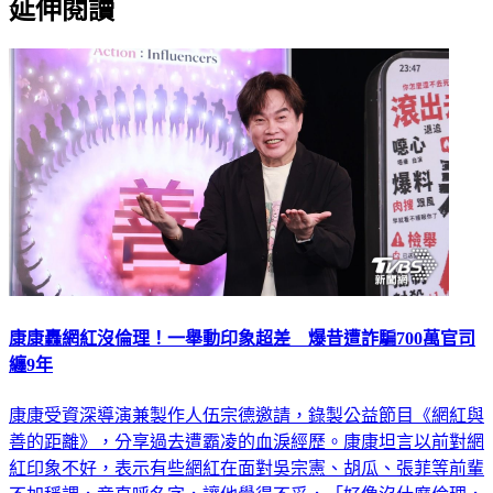
延伸閱讀
康康轟網紅沒倫理！一舉動印象超差 爆昔遭詐騙700萬官司
纏9年
康康受資深導演兼製作人伍宗德邀請，錄製公益節目《網紅與
善的距離》，分享過去遭霸凌的血淚經歷。康康坦言以前對網
紅印象不好，表示有些網紅在面對吳宗憲、胡瓜、張菲等前輩