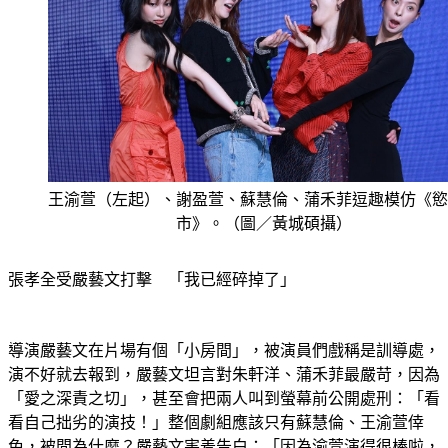
王渝萱（左起）、謝盈萱、蘇慧倫、蒲禾菲逗趣模仿《慾
市》。（圖／黃城碩攝）
張孝全受嚴藝文打擊　「我已經碎掉了」
導演嚴藝文在片場有個「小房間」，被演員們戲稱是訓導處，
演不好就去報到，嚴藝文坦言對朱軒洋、蒲禾菲最嚴苛，因為
「愛之深責之切」，甚至會把兩人叫到螢幕前公開處刑：「看
看自己拙劣的演技！」整個劇組應該只有蘇慧倫、王渝萱倖
免，被問為什麼？嚴藝文害羞告白：「因為渝萱演得很棒啦，