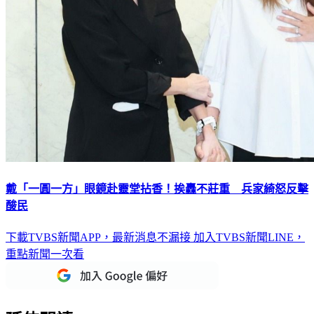
戴「一圓一方」眼鏡赴靈堂拈香！挨轟不莊重 兵家綺怒反擊
酸民
下載TVBS新聞APP，最新消息不漏接
加入TVBS新聞LINE，
重點新聞一次看