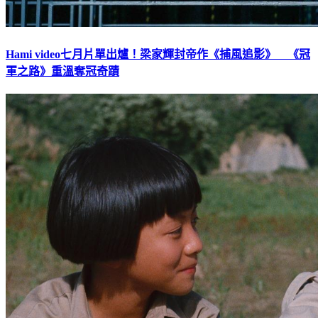
Hami video七月片單出爐！梁家輝封帝作《捕風追影》 《冠
軍之路》重溫奪冠奇蹟