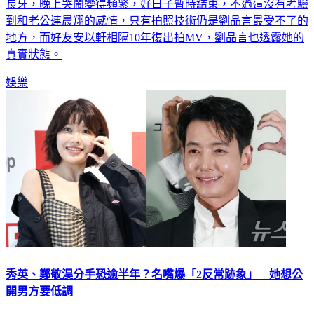
長牙，晚上哭鬧變得頻繁，好日子暫時結束，不過這沒有考驗
到和老公連晨翔的感情，只有拍照技術仍是劉品言最受不了的
地方，而好友安以軒相隔10年復出拍MV，劉品言也透露她的
真實狀態。
娛樂
秀英、鄭敬淏分手恐逾半年？名嘴爆「2反常跡象」 她想公
開男方要低調