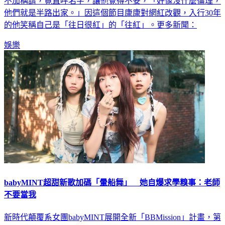
不加稱謂，竟直呼名字，讓他覺得不妥，「好像沒什麼倫理，
他們就是半路出家。」因這個節目康康對網紅改觀，入行30年
的他笑稱自己是「往日很紅」的「往紅」。更多新聞：
娛樂
babyMINT超甜新歌加碼「暈船舞」 她自爆求學糗事：老師
不要當我
新時代顛覆系女團babyMINT展開全新「BBMission」計畫，第