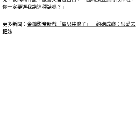
你一定要逼我講這種話嗎？」
更多新聞：
金鐘影帝新戲「處男裝浪子」　約砲成癮：很愛去
把妹