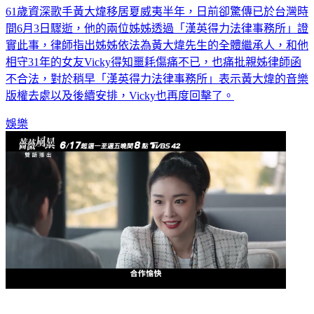
61歲資深歌手黃大煒移居夏威夷半年，日前卻驚傳已於台灣時
間6月3日驟逝，他的兩位姊姊透過「漢英得力法律事務所」證
實此事，律師指出姊姊依法為黃大煒先生的全體繼承人，和他
相守31年的女友Vicky得知噩耗傷痛不已，也痛批親姊律師函
不合法，對於稍早「漢英得力法律事務所」表示黃大煒的音樂
版權去處以及後續安排，Vicky也再度回擊了。
娛樂