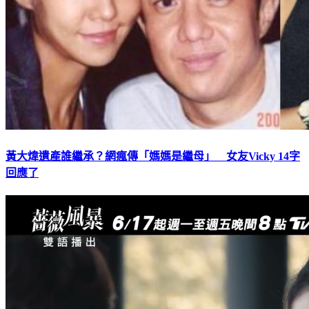
黃大煒遺產誰繼承？網瘋傳「媽媽是繼母」 女友Vicky 14字
回應了