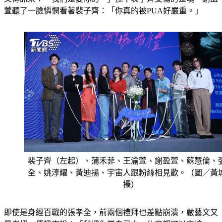
萱聽了一臉憐憫看著裴子齊：「你真的被PUA好嚴重。」
裴子齊（左起）、蒲禾菲、王渝萱、謝盈萱、蘇慧倫、
全、姚淳耀、黃迪揚、宇宙人跟粉絲相見歡。（圖／黃
攝）
即使是身經百戰的張孝全，前兩個禮拜也差點崩潰，嚴藝文又