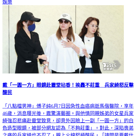
娛樂
戴「一圓一方」眼鏡赴靈堂拈香！挨轟不莊重 兵家綺怒反擊
酸民
「八點檔男神」傅子純6月7日因急性血癌病逝馬偕醫院，享年
46歲，消息曝光後，震驚演藝圈。與他情同親姊弟的女星兵家
綺強忍悲痛赴靈堂致意，卻意外因臉上一副「一圓一方」的白
色造型眼鏡，被部分網友認為「不夠莊重」。對此，深陷喪弟
之痛的兵家綺也不忍了，親上火線怒槓酸民，「請問是要戴什