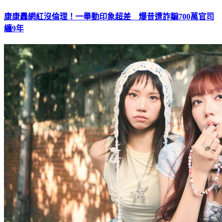
康康轟網紅沒倫理！一舉動印象超差 爆昔遭詐騙700萬官司
纏9年