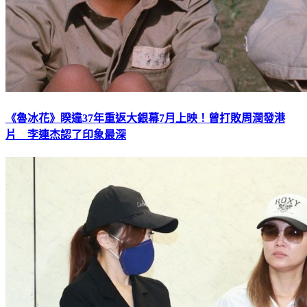
《魯冰花》睽違37年重返大銀幕7月上映！曾打敗周潤發港
片 李連杰認了印象最深