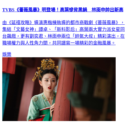
TVBS《薔薇風暴》明登場！高葉慘背黑鍋 林雨申帥出新高
由《延禧攻略》導演惠楷棟執導的都市商戰劇《薔薇風暴》，
集結「文藝女神」譚卓、「新科影后」高葉兩大實力派女星同
台飆戲，更有劉奕君、林雨申兩位「帥氣大叔」精彩演出，在
職場權力與人性角力間，共同譜寫一場精彩的金融風暴。
娛樂