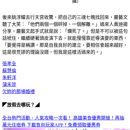
攝）
後來姚淳耀去行天宮收驚，把自己的三魂七魄找回來，嚴藝文
聽了大笑：「他們兩個一個碎掉、一個解離。」過來人黃迪揚
分享，嚴藝文起手式就是說：「爛死了。」但是不可以被這句
話唬住，繼續硬著頭皮演下去，就能慢慢靠近導演要的東西，
「要覺得是稱讚，那是自我良好的建立，要相信會越來越好，
這是很荒謬的理論沒錯，但我是這樣活過來的。」
張孝全
蘇慧倫
朱軒洋
蒲禾菲
欠妳的那場婚禮
◤放假去哪玩？◢
全台熱門活動、人氣攻略一次看！
高雄美食優惠開搶！再抽
萬元住宿券
下載食尚玩家APP！免費領取優惠券