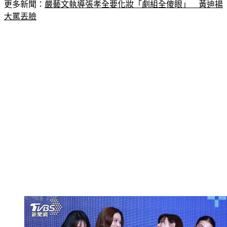
更多新聞：
嚴藝文執導張孝全要化妝「劇組全傻眼」　黃迪揚
大罵丟臉