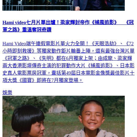
Hami video七月片單出爐！梁家輝封帝作《捕風追影》 《冠
軍之路》重溫奪冠奇蹟
Hami Video端午連假電影片單火力全開！《天眼浩劫》、《72
小時即刻救援》等獨家動作鉅片輪番上陣，還有最強台灣片單
《冠軍之路》、《失明》都在6月獨家上架；由成龍、梁家輝
兩大香港影壇傳奇主演的犯罪動作大片《捕風追影》、日本影
史真人電影票房冠軍，囊括第49屆日本電影金像獎最佳影片十
項大獎《國寶》即將在7月獨家登場。
娛樂