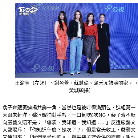
王渝萱（左起）、謝盈萱、蘇慧倫、蒲禾菲飾演閨密。（
黃城碩攝）
裴子齊跟黃迪揚共飾一角，當然也是被叮得滿頭包，進組第一
天跟朱軒洋、姚淳耀拍對手戲，一口氣吃8次NG，裴子齊不斷
向嚴藝文賠不是：「導演，我知道、我知道……」反遭嚴藝文
大聲喝斥：「你知道什麼？幾次了？」但是當天收工，嚴藝文
又傳訊來：「我們是愛你的。」撫平裴子齊受傷的靈魂，謝盈