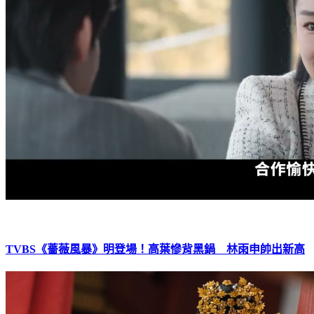
TVBS《薔薇風暴》明登場！高葉慘背黑鍋 林雨申帥出新高