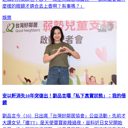
麼樣的眼鏡才適合去上香啊？有事嗎？」
娛樂
安以軒消失10年突復出！劉品言曝「私下真實狀態」：我的借
鏡
劉品言今（16）日出席「台灣好鄰居協會」公益活動，先前才
大讚女兒「連TT」是天使寶寶能睡過夜，豈料近日女兒開始