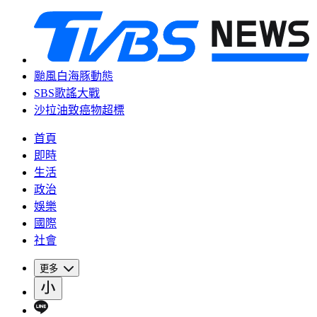
颱風白海豚動態
SBS歌謠大戰
沙拉油致癌物超標
首頁
即時
生活
政治
娛樂
國際
社會
更多