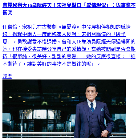
昔爆秘戀大16歲阮經天！宋祖兒鬆口「感情現況」：與事業不
衝突
任嘉倫、宋祖兒在古裝劇《無憂渡》中發展相伴相知的感情
線，過程中兩人一度面臨家人反對，宋祖兒飾演的「段半
夏」，勇敢護愛不惜退婚。曾和大16歲演員阮經天傳過緋聞的
她，也在接受專訪時分享自己的感情觀，當她被問到是否會期
待「很單純、很美好、甜甜的戀愛」，她的反應很直接：「誰
不期待了，誰對美好的事物不是嚮往的呢」。
娛樂