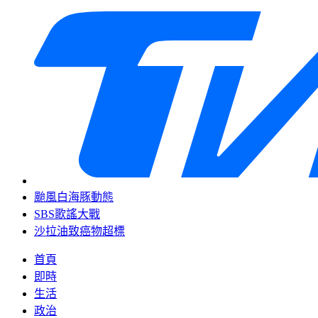
颱風白海豚動態
SBS歌謠大戰
沙拉油致癌物超標
首頁
即時
生活
政治