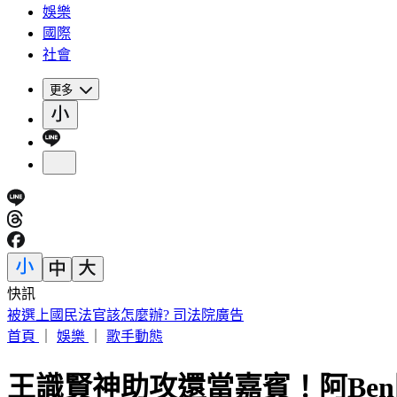
娛樂
國際
社會
更多
快訊
被選上國民法官該怎麼辦? 司法院廣告
首頁
｜
娛樂
｜
歌手動態
王識賢神助攻還當嘉賓！阿Ben