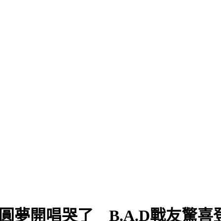
圓夢開唱哭了 B.A.D戰友驚喜