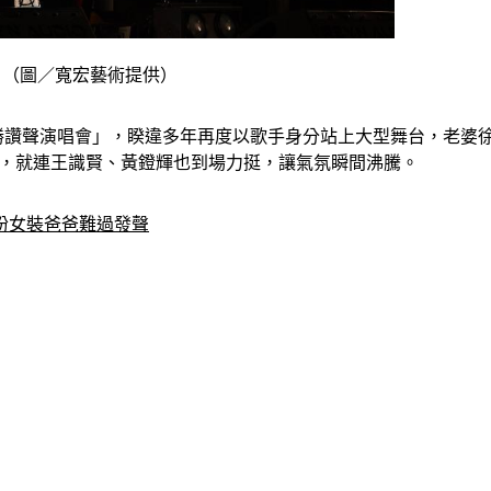
。（圖／寬宏藝術提供）
 BAD 白吉勝讚聲演唱會」，睽違多年再度以歌手身分站上大型舞台
喜助陣，就連王識賢、黃鐙輝也到場力挺，讓氣氛瞬間沸騰。
扮女裝爸爸難過發聲