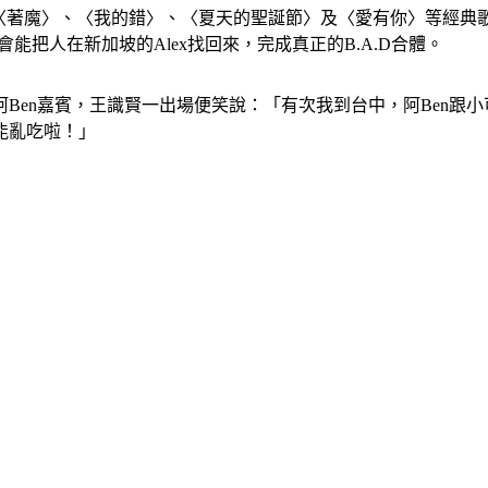
I〉、〈著魔〉、〈我的錯〉、〈夏天的聖誕節〉及〈愛有你〉等經典
會能把人在新加坡的Alex找回來，完成真正的B.A.D合體。
Ben嘉賓，王識賢一出場便笑說：「有次我到台中，阿Ben跟
能亂吃啦！」