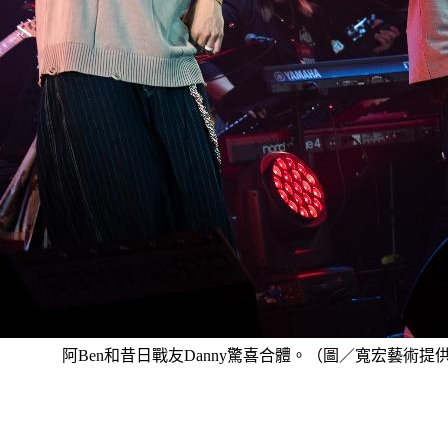
阿Ben和昔日戰友Danny驚喜合體。（圖／寬宏藝術提