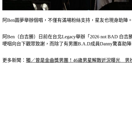
阿Ben圓夢舉辦個唱，不僅有滿場粉絲支持，星友也現身助陣
阿Ben（白吉勝）日前在台北Legacy舉辦「2026 not
哽咽向台下觀眾致謝，而除了有男團B.A.D成員Danny驚
更多新聞：
獨／曾是金曲獎男團！46歲男星解散近況曝光　男