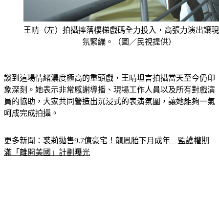
王晴（左）拍攝摔落樓梯戲碼全力投入，高張力演出讓現
氛緊繃。（圖／民視提供）
談到這場情緒濃度極高的重頭戲，王晴坦言拍攝當天至今仍印
象深刻。她表示非常感謝導播、現場工作人員以及所有對戲演
員的協助，大家共同營造出沉浸式的表演氛圍，讓她能夠一氣
呵成完成拍攝。
更多新聞：
裘莉拋售9.7億豪宅！龍鳳胎下月成年　監護權期
滿「離開美國」計劃曝光