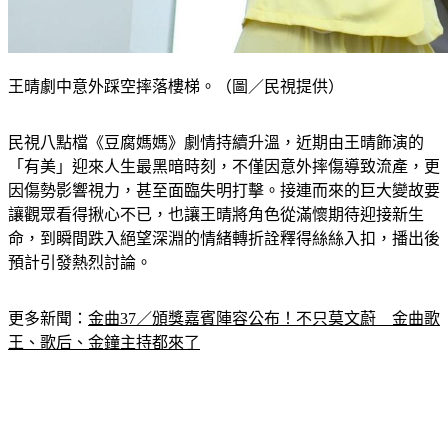
王晴劇中意外踩空摔落樓梯。（圖／民視提供）
民視八點檔《豆腐媽媽》劇情持續升溫，近期由王晴飾演的
「有美」迎來人生最黑暗時刻，不僅因意外摔傷導致流產，更
因傷勢影響視力，甚至面臨失明打擊。接連而來的巨大變故要
讓觀眾看得揪心不已，也讓王晴將角色從滿懷期待迎接新生
命，到瞬間跌入絕望深淵的情緒轉折詮釋得絲絲入扣，播出後
預計引發熱烈討論。
更多新聞：
金曲37／頒獎嘉賓陣容公布！不只莫文蔚　金曲歌
王、歌后、金鐘主持都來了