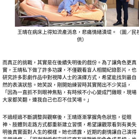
王晴在病床上得知流產消息，悲痛情緒潰堤。（圖／民
供）
而真正的挑戰，其實是在後續失明後的戲份。為了讓角色更真
實，王晴私下做了許多功課，不僅觀看盲人相關紀錄影片，也
研究許多影劇作品中對視障人士的演繹方式，希望能找到最自
然的表演狀態。她笑說，剛開始練習時其實鬧出不少笑話，
「因為一直抓不到眼神焦點，有時候不小心變成鬥雞眼，現場
大家都笑翻，連我自己也忍不住笑場。」
不過經過不斷調整與觀察後，王晴逐漸掌握角色狀態，從眼
神、肢體到走路方式都重新建立習慣，希望讓觀眾看到有美失