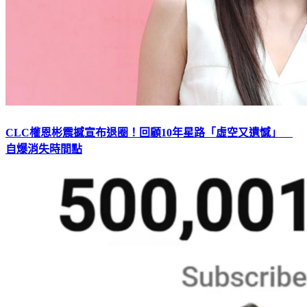
CLC權恩彬震撼宣布退圈！回顧10年星路「虛空又遺憾」
自爆消失時間點