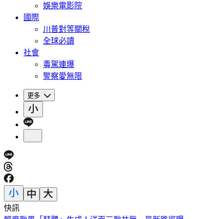
娛樂電影院
國際
川普對等關稅
全球必讀
社會
毒駕連爆
警察愛無限
更多
快訊