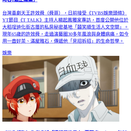
時吞1顆止痛藥」
台灣喜劇天王許效舜（舜哥），日前接受《TVBS娛樂頭條》
YT節目《T TALK》主持人楊起鳳獨家專訪，首度公開他位於
大稻埕迪化街古厝的私房秘密基地「囍笑順生活人文空間」。
現年65歲的許效舜，走過演藝圈30多年風浪與身體病痛，如今
用一壺好茶、滿屋雅石，傳遞他「見招拆招」的生命哲學。
娛樂