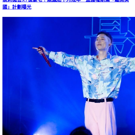
裘莉拋售9.7億豪宅！龍鳳胎下月成年 監護權期滿「離開美
國」計劃曝光