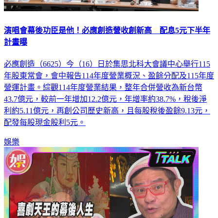
演唱會幕後功臣是他！必應創造營收創新高 配息5元下半年
計畫曝
必應創造（6625）今（16）日於集思北科大會議中心舉行115
年股東常會，會中報告114年度營業概況、盈餘分配及115年度
營運計畫。綜觀114年度營業結果，整年合併營收為新台幣
43.7億元，較前一年增加12.2億元，年增率約38.7%，稅後淨
利約5.11億元，再創公司歷史新高，且每股稅後盈餘9.13元，
配發每股現金股利5元。
娛樂