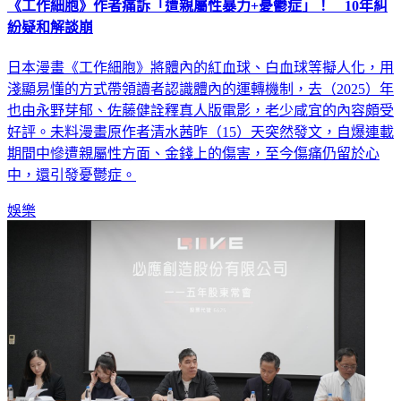
《工作細胞》作者痛訴「遭親屬性暴力+憂鬱症」！ 10年糾
紛疑和解談崩
日本漫畫《工作細胞》將體內的紅血球、白血球等擬人化，用
淺顯易懂的方式帶領讀者認識體內的運轉機制，去（2025）年
也由永野芽郁、佐藤健詮釋真人版電影，老少咸宜的內容頗受
好評。未料漫畫原作者清水茜昨（15）天突然發文，自爆連載
期間中慘遭親屬性方面、金錢上的傷害，至今傷痛仍留於心
中，還引發憂鬱症。
娛樂