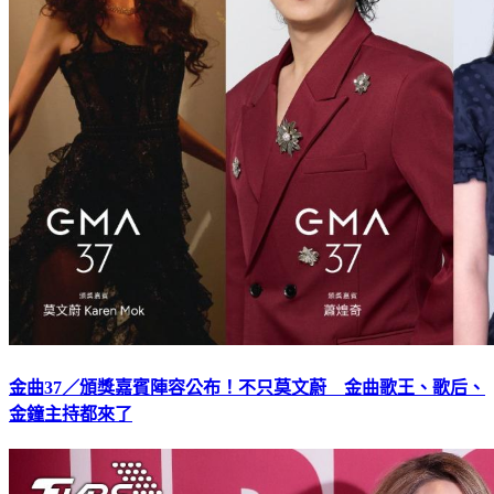
金曲37／頒獎嘉賓陣容公布！不只莫文蔚 金曲歌王、歌后、
金鐘主持都來了