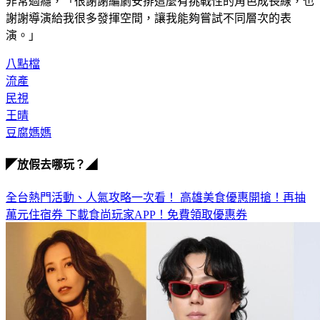
明後真實面對人生的模樣。她也透露，近期的劇情讓自己演得
非常過癮，「很謝謝編劇安排這麼有挑戰性的角色成長線，也
謝謝導演給我很多發揮空間，讓我能夠嘗試不同層次的表
演。」
八點檔
流產
民視
王晴
豆腐媽媽
◤放假去哪玩？◢
全台熱門活動、人氣攻略一次看！
高雄美食優惠開搶！再抽
萬元住宿券
下載食尚玩家APP！免費領取優惠券