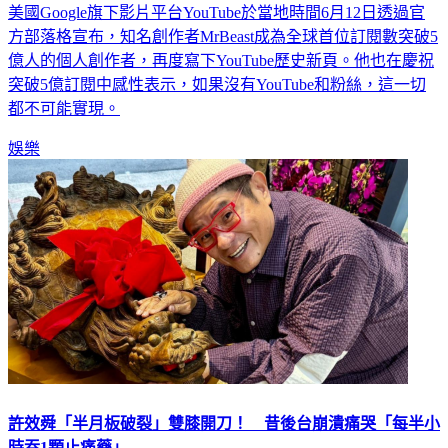
美國Google旗下影片平台YouTube於當地時間6月12日透過官
方部落格宣布，知名創作者MrBeast成為全球首位訂閱數突破5
億人的個人創作者，再度寫下YouTube歷史新頁。他也在慶祝
突破5億訂閱中感性表示，如果沒有YouTube和粉絲，這一切
都不可能實現。
娛樂
許效舜「半月板破裂」雙膝開刀！ 昔後台崩潰痛哭「每半小