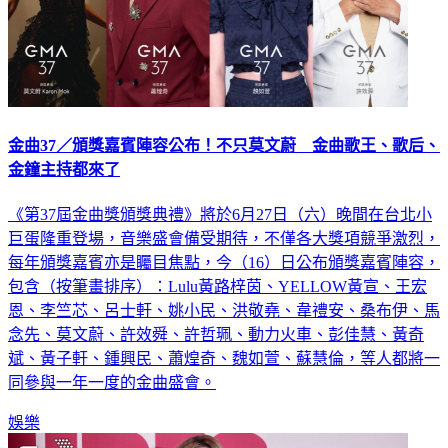
金曲37／頒獎嘉賓陣容公布！不只莫文蔚 金曲歌王、歌后、
金鐘主持都來了
《第37屆金曲獎頒獎典禮》將於6月27日（六）晚間在台北小
巨蛋隆重登場，音樂盛會備受期待，不僅各大獎項競爭激烈，
每年頒獎嘉賓亦是矚目焦點，今（16）日公布頒獎嘉賓陣容，
包含（按筆畫排序）：Lulu黃路梓茵、YELLOW黃宣、王宏
恩、李竺芯、呂士軒、姚小民、洪敬堯、韋禮安、桑布伊、馬
念先、莫文蔚、許效舜、許哲珮、動力火車、彭佳慧、黃奇
斌、黃子軒、鍾興民、蕭煌奇、魏如萱、蘇慧倫，等人都將一
同參與一年一度的金曲盛會。
娛樂