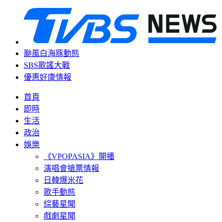
颱風白海豚動態
SBS歌謠大戰
優惠好康情報
首頁
即時
生活
政治
娛樂
《VPOPASIA》開播
演唱會搶票情報
日韓爆米花
歌手動態
綜藝星聞
戲劇星聞