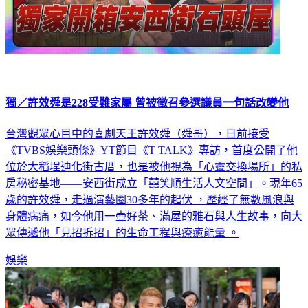
獨／許效舜是228受難家屬 曾被徵召參選議員一句話改變他
台灣觀眾心目中的喜劇天王許效舜（舜哥），日前接受
《TVBS娛樂頭條》YT節目《T TALK》專訪，首度公開了他
位於大稻埕迪化街古厝，也是被他視為「心靈交換場所」的私
房秘密基地——安西街成立「囍笑順生活人文空間」。現年65
歲的許效舜，走過演藝圈30多年的起伏 ，歷經了無數風浪與
身體病痛，如今他用一壺好茶、滿屋的雅石與人生故事，向大
眾傳遞他「見招拆招」的生命工程與療癒能量 。
娛樂