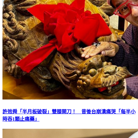
許效舜「半月板破裂」雙膝開刀！ 昔後台崩潰痛哭「每半小
時吞1顆止痛藥」