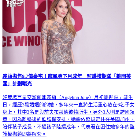
裘莉拋售9.7億豪宅！龍鳳胎下月成年 監護權期滿「離開美
國」計劃曝光
好萊塢巨星安潔莉娜裘莉（Angelina Jolie）月初剛迎來51歲生
日，經歷3段婚姻的的她，多年來一直將生活重心放在6名子女
身上，其中3名是與前夫布萊德彼特所生，另外3人則是跨國領
養，因為離婚後的監護權安排，她需依照規定住在美國加州，
陪伴孩子成長，不過孩子陸續成年，代表著在困住她多年的監