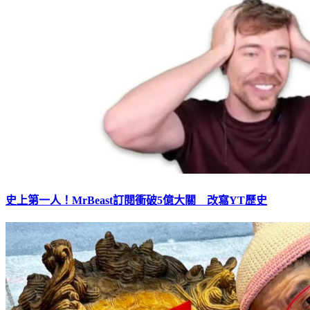
史上第一人！MrBeast訂閱衝破5億大關 改寫YT歷史