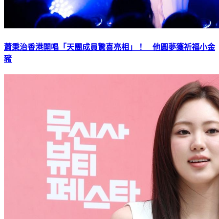
蕭秉治香港開唱「天團成員驚喜亮相」！ 他圓夢獲祈福小金
豬