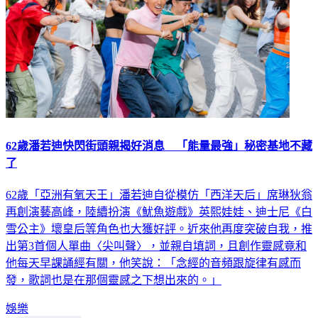
62歲潘若迪快閃街頭親揭好消息 「能量最強」秘密基地不藏
了
62歲「亞洲有氧天王」潘若迪自從模仿「西洋天后」席琳狄翁
再創演藝高峰，陸續扮演《魷魚遊戲》英熙娃娃、迪士尼《白
雪公主》壞皇后等角色也大獲好評。近來他再度突破自我，推
出第3首個人單曲〈尖叫聲〉，並親自填詞，且創作靈感竟和
他每天早課誦經有關，他笑說：「念經的音頻跟旋律有感而
發，歌詞也是在那個靈感之下想出來的。」