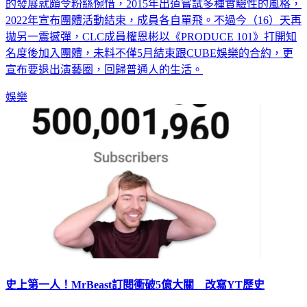
在的i-dle等，然而也不少有才華卻星路不順的團體，其中CLC
的發展就頗令粉絲惋惜，2015年出道嘗試多種實驗性的風格，
2022年宣布團體活動結束，成員各自單飛。不過今（16）天再
拋另一震撼彈，CLC成員權恩彬以《PRODUCE 101》打開知
名度後加入團體，未料不僅5月結束跟CUBE娛樂的合約，更
宣布要退出演藝圈，回歸普通人的生活。
娛樂
史上第一人！MrBeast訂閱衝破5億大關 改寫YT歷史