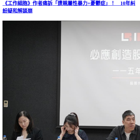
《工作細胞》作者痛訴「遭親屬性暴力+憂鬱症」！ 10年糾
紛疑和解談崩