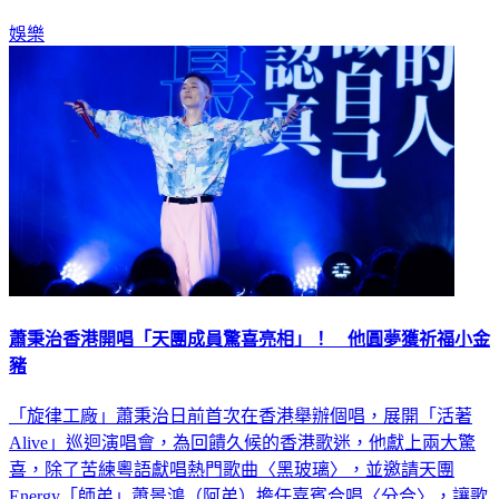
護權枷鎖即將解套。
娛樂
蕭秉治香港開唱「天團成員驚喜亮相」！ 他圓夢獲祈福小金
豬
「旋律工廠」蕭秉治日前首次在香港舉辦個唱，展開「活著
Alive」巡迴演唱會，為回饋久候的香港歌迷，他獻上兩大驚
喜，除了苦練粵語獻唱熱門歌曲〈黑玻璃〉，並邀請天團