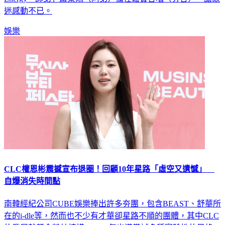
Energy「師弟」蕭景鴻（阿弟）擔任嘉賓合唱〈分合〉，讓歌
迷感動不已。
娛樂
CLC權恩彬震撼宣布退圈！回顧10年星路「虛空又遺憾」
自爆消失時間點
南韓經紀公司CUBE娛樂捧出許多夯團，包含BEAST、舒華所