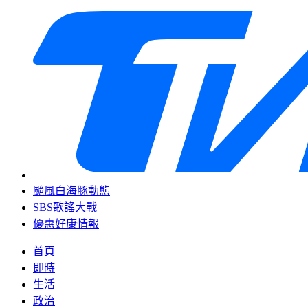
颱風白海豚動態
SBS歌謠大戰
優惠好康情報
首頁
即時
生活
政治