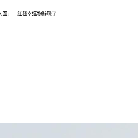
入圍」　紅毯幸運物辭職了