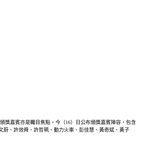
年頒獎嘉賓亦是矚目焦點，今（16）日公布頒獎嘉賓陣容，包含
莫文蔚、許效舜、許哲珮、動力火車、彭佳慧、黃奇斌、黃子