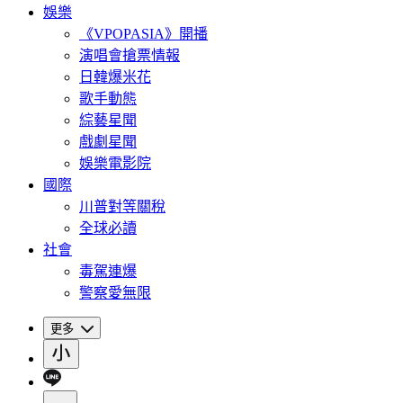
娛樂
《VPOPASIA》開播
演唱會搶票情報
日韓爆米花
歌手動態
綜藝星聞
戲劇星聞
娛樂電影院
國際
川普對等關稅
全球必讀
社會
毒駕連爆
警察愛無限
更多