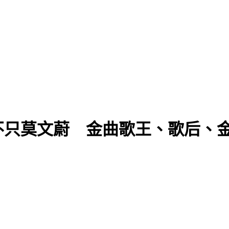
民都失憶？
不只莫文蔚 金曲歌王、歌后、