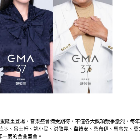
小巨蛋隆重登場，音樂盛會備受期待，不僅各大獎項競爭激烈，每
恩、李竺芯、呂士軒、姚小民、洪敬堯、韋禮安、桑布伊、馬念先、
年一度的金曲盛會。