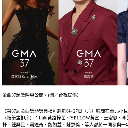
金曲37頒獎陣容公開。(圖／台視提供）
《第37屆金曲獎頒獎典禮》將於6月27日（六）晚間在台北
（按筆畫排序）：Lulu黃路梓茵、YELLOW黃宣、王宏
軒、鍾興民、蕭煌奇、魏如萱、蘇慧倫，等人都將一同參與一