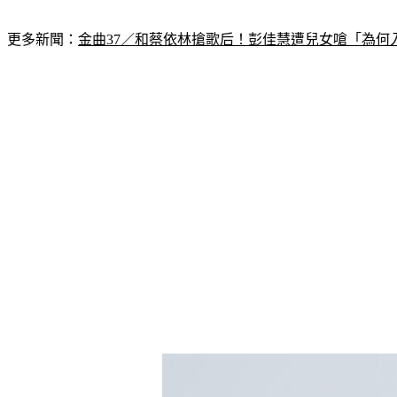
更多新聞：
金曲37／和蔡依林搶歌后！彭佳慧遭兒女嗆「為何