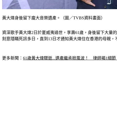
黃大煒身後留下龐大音樂遺產。（圖／TVBS資料畫面）
資深歌手黃大煒2日於夏威夷過世，享壽61歲，身後留下大量的
刻意隱瞞死訊多日，直到13日才通知黃大煒住在香港的母親，
更多新聞：
61歲黃大煒驟逝...遺產繼承掀風波！　律師揭1細