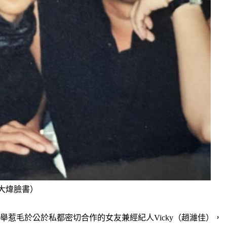
黃大煒臉書）
惹毛於公於私都密切合作的女友兼經紀人Vicky（趙濰佳），