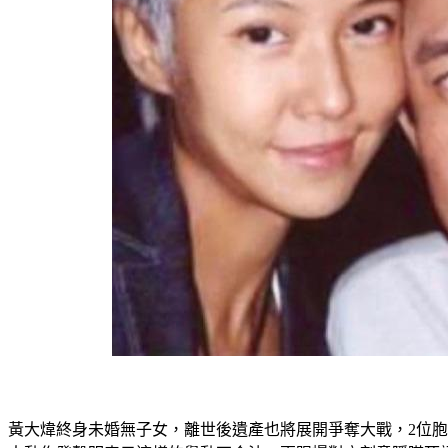
黃大煒終身未婚無子女，離世後遺產也將展開爭奪大戰，2位胞