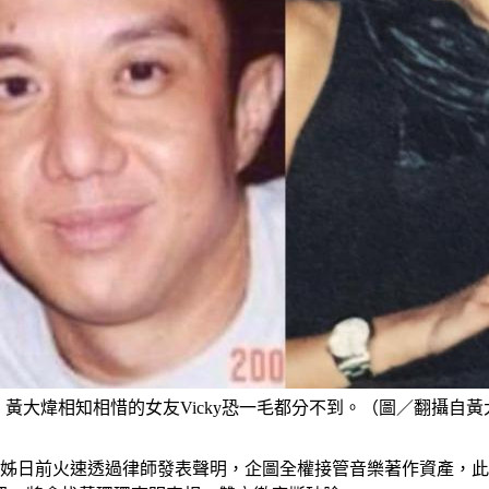
黃大煒相知相惜的女友Vicky恐一毛都分不到。（圖／翻攝自
姊日前火速透過律師發表聲明，企圖全權接管音樂著作資產，此舉