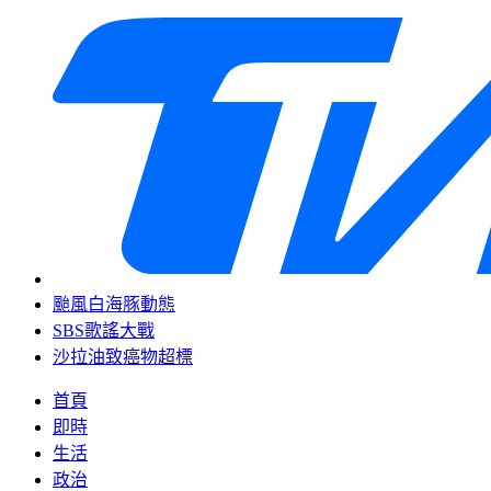
颱風白海豚動態
SBS歌謠大戰
沙拉油致癌物超標
首頁
即時
生活
政治