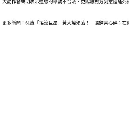
大動作發聲明表示這樣的舉動不合法，更踢爆對方刻意隱瞞死
更多新聞：
61歲「搖滾巨星」黃大煒殞落！　張鈞甯心碎：在