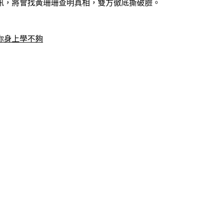
訊，將會找黃珊珊查明真相，雙方徹底撕破臉。
你身上學不夠