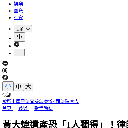
娛樂
國際
社會
更多
快訊
IU無預警召喚前男友 韓網替「她」心疼：很不舒服
首頁
｜
娛樂
｜
歌手動態
黃大煒遺產恐「1人獨得」！律