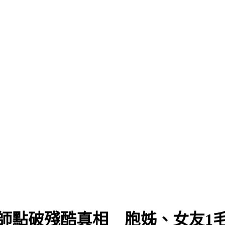
師點破殘酷真相 胞姊、女友1