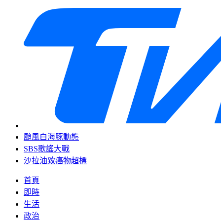
颱風白海豚動態
SBS歌謠大戰
沙拉油致癌物超標
首頁
即時
生活
政治