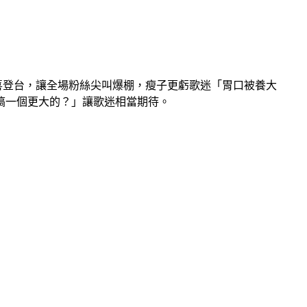
驚喜登台，讓全場粉絲尖叫爆棚，瘦子更虧歌迷「胃口被養大
搞一個更大的？」讓歌迷相當期待。