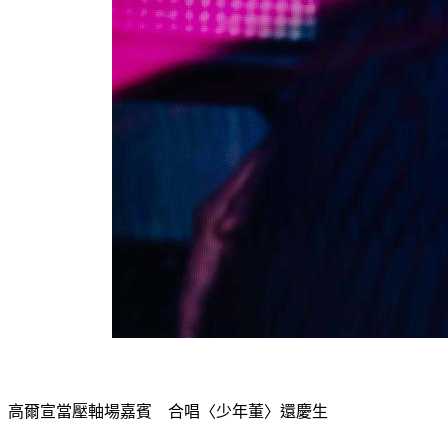
高爾宣當壓軸場嘉賓　合唱〈少年董〉還慶生