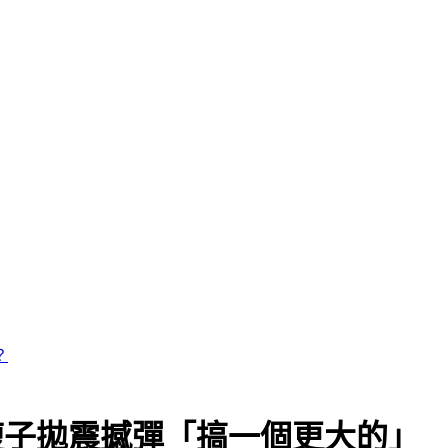
 瘦子拋震撼彈「搞一個更大的」