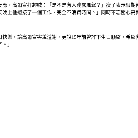
反應，高爾宣打趣喊：「是不是有人洩露風聲？」瘦子表示很期
天晚上他還接了一個工作，完全不浪費時間。」同時不忘關心高
日快樂，讓高爾宣害羞道謝，更說15年前曾許下生日願望，希
了。」