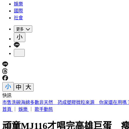
娛樂
國際
社會
更多
快訊
《夏日活動》花蓮FUN暑假 即將成真火舞秀 加碼重現
首頁
｜
娛樂
｜
歌手動態
頑童MJ116才唱完高雄巨蛋