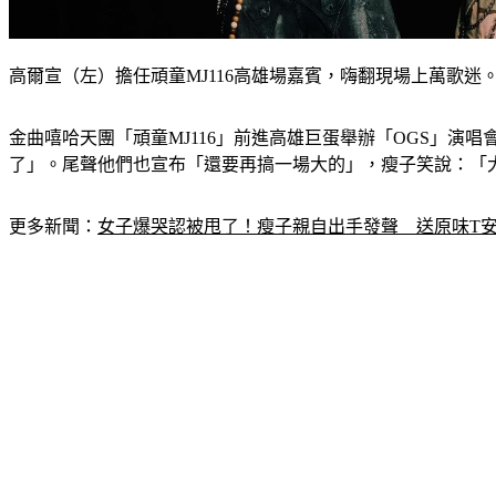
高爾宣（左）擔任頑童MJ116高雄場嘉賓，嗨翻現場上萬歌迷
金曲嘻哈天團「頑童MJ116」前進高雄巨蛋舉辦「OGS」
了」。尾聲他們也宣布「還要再搞一場大的」，瘦子笑說：「
更多新聞：
女子爆哭認被甩了！瘦子親自出手發聲　送原味T