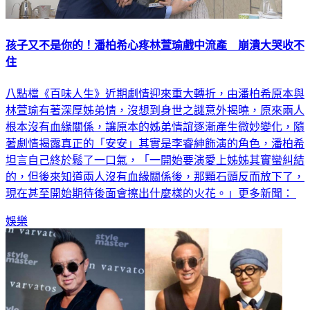
孩子又不是你的！潘柏希心疼林萱瑜戲中流產 崩潰大哭收不
住
八點檔《百味人生》近期劇情迎來重大轉折，由潘柏希原本與
林萱瑜有著深厚姊弟情，沒想到身世之謎意外揭曉，原來兩人
根本沒有血緣關係，讓原本的姊弟情誼逐漸產生微妙變化，隨
著劇情揭露真正的「安安」其實是李睿紳飾演的角色，潘柏希
坦言自己終於鬆了一口氣，「一開始要演愛上姊姊其實蠻糾結
的，但後來知道兩人沒有血緣關係後，那顆石頭反而放下了，
現在甚至開始期待後面會擦出什麼樣的火花。」更多新聞：
娛樂