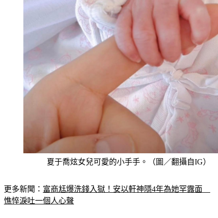
夏于喬炫女兒可愛的小手手。（圖／翻攝自IG）
更多新聞：
富商尪爆洗錢入獄！安以軒神隱4年為她罕露面　
憔悴淚吐一個人心聲