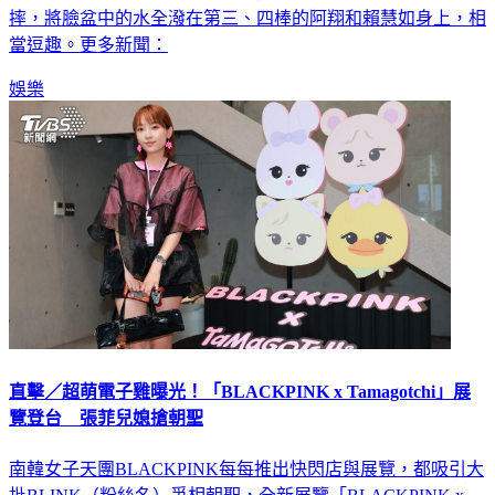
摔，將臉盆中的水全潑在第三、四棒的阿翔和賴慧如身上，相
當逗趣。更多新聞：
娛樂
直擊／超萌電子雞曝光！「BLACKPINK x Tamagotchi」展
覽登台 張菲兒媳搶朝聖
南韓女子天團BLACKPINK每每推出快閃店與展覽，都吸引大