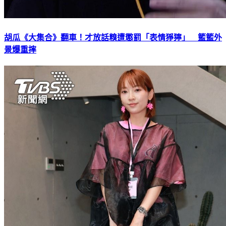
胡瓜《大集合》翻車！才放話糗遭懲罰「表情猙獰」 籃籃外
景爆重摔