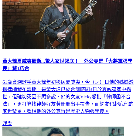
黃大煒夏威夷驟逝...驚人家世起底！ 外公竟是「大將軍張學
良」藏1巧合
61歲資深歌手黃大煒年初移居夏威夷，今（14）日他的姊姊透
過律師發布噩耗，是黃大煒已於台灣時間3日於夏威夷家中過
世，但確切死因不願多說，他的女友Vicky怒批「律師函不合
法」，更打算找律師好友黃珊珊出手提告，而網友也起底他的
家世背景，發現他的外公其實是歷史人物張學良。
娛樂