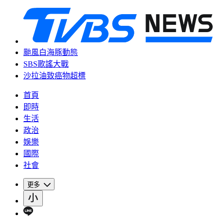
颱風白海豚動態
SBS歌謠大戰
沙拉油致癌物超標
首頁
即時
生活
政治
娛樂
國際
社會
更多