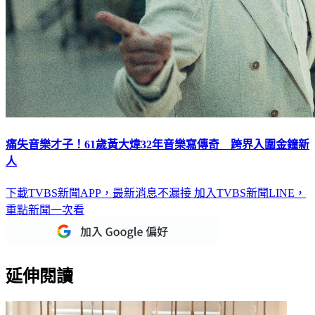
痛失音樂才子！61歲黃大煒32年音樂寫傳奇 跨界入圍金鐘新
人
下載TVBS新聞APP，最新消息不漏接
加入TVBS新聞LINE，
重點新聞一次看
延伸閱讀