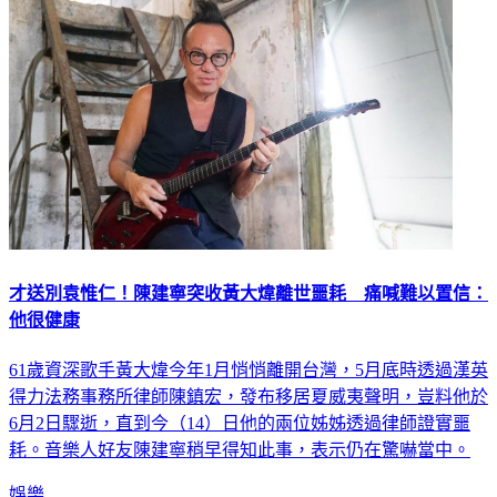
才送別袁惟仁！陳建寧突收黃大煒離世噩耗 痛喊難以置信：
他很健康
61歲資深歌手黃大煒今年1月悄悄離開台灣，5月底時透過漢英
得力法務事務所律師陳鎮宏，發布移居夏威夷聲明，豈料他於
6月2日驟逝，直到今（14）日他的兩位姊姊透過律師證實噩
耗。音樂人好友陳建寧稍早得知此事，表示仍在驚嚇當中。
娛樂