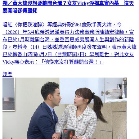
獨／黃大煒沒想要離開台灣？女友Vicky淚揭真實內幕 這天
要開唱卻傳噩耗
唱紅〈你把我灌醉〉等經典好歌的61歲歌手黃大煒，今
（2026）年5月底時透過漢英得力法務事務所陳鎮宏律師，宣
布已於1月時離開台灣，並重回夏威夷展開人生與創作的新階
段，豈料今（14）日姊姊透過律師再度發布聲明，表示黃大煒
已於檀香山時間6月2日（台灣時間3日）早晨離世，對此女友
Vicky痛心表示：「他從來沒打算離開台灣！」
娛樂