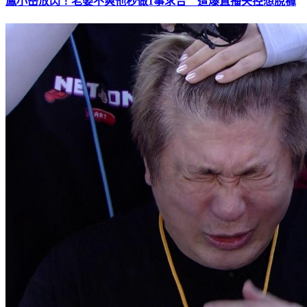
鳳小岳放閃！老婆不爽他秒做1事求合 遭爆直播失控想脫褲