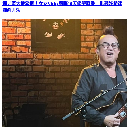
獨／黃大煒猝逝！女友Vicky遭瞞10天痛哭發聲 批親姊發律
師函非法