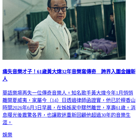
痛失音樂才子！61歲黃大煒32年音樂寫傳奇 跨界入圍金鐘新
人
華語樂壇再失一位傳奇音樂人。知名歌手黃大煒今年1月悄悄
離開夏威夷，家屬今（14）日透過律師函證實，他已於檀香山
時間2026年6月3日早晨，在姊姊家中驟然離世，享壽61歲。消
息曝光後震驚各界，也讓歌迷重新回顧他超過30年的音樂生
涯。
娛樂