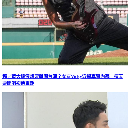
獨／黃大煒沒想要離開台灣？女友Vicky淚揭真實內幕 這天
要開唱卻傳噩耗