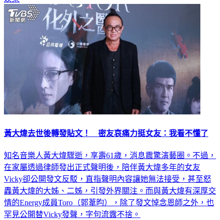
黃大煒去世後轉發貼文！ 密友哀痛力挺女友：我看不懂了
知名音樂人黃大煒驟逝，享壽61歲，消息震驚演藝圈。不過，
在家屬透過律師發出正式聲明後，陪伴黃大煒多年的女友
Vicky卻公開發文反駁，直指聲明內容讓她無法接受，甚至怒
轟黃大煒的大姊、二姊，引發外界關注。而與黃大煒有深厚交
情的Energy成員Toro（郭葦昀），除了發文悼念恩師之外，也
罕見公開替Vicky發聲，字句流露不捨。