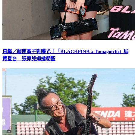
直擊／超萌電子雞曝光！「BLACKPINK x Tamagotchi」展
覽登台 張菲兒媳搶朝聖