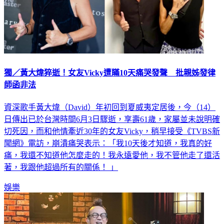
獨／黃大煒猝逝！女友Vicky遭瞞10天痛哭發聲 批親姊發律
師函非法
資深歌手黃大煒（David）年初回到夏威夷定居後，今（14）
日傳出已於台灣時間6月3日驟逝，享壽61歲，家屬並未說明確
切死因，而和他情牽近30年的女友Vicky，稍早接受《TVBS新
聞網》電訪，崩潰痛哭表示：「我10天後才知道，我真的好
痛，我還不知道他怎麼走的！我永遠愛他，我不管他走了還活
著，我跟他超過所有的關係！ 」
娛樂