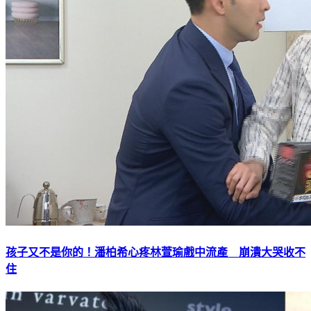
孩子又不是你的！潘柏希心疼林萱瑜戲中流產 崩潰大哭收不
住