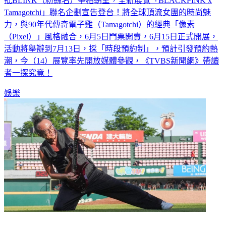
批BLINK（粉絲名）爭相朝聖，全新展覽「BLACKPINK x
Tamagotchi」聯名企劃宣告登台！將全球頂流女團的時尚魅
力，與90年代傳奇電子雞（Tamagotchi）的經典「像素
（Pixel）」風格融合，6月5日門票開賣，6月15日正式開展，
活動將舉辦到7月13日，採「時段預約制」，預計引發預約熱
潮，今（14）展覽率先開放媒體參觀，《TVBS新聞網》帶讀
者一探究竟！
娛樂