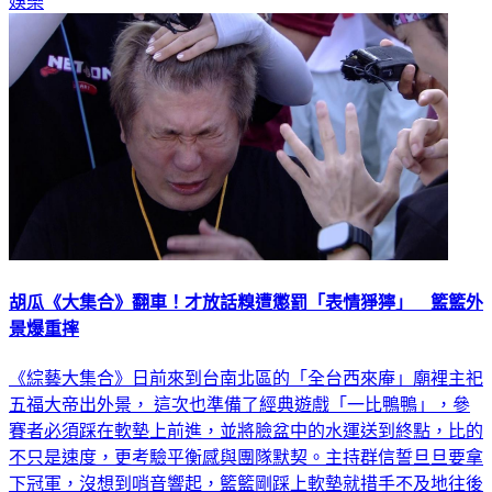
娛樂
胡瓜《大集合》翻車！才放話糗遭懲罰「表情猙獰」 籃籃外
景爆重摔
《綜藝大集合》日前來到台南北區的「全台西來庵」廟裡主祀
五福大帝出外景， 這次也準備了經典遊戲「一比鴨鴨」，參
賽者必須踩在軟墊上前進，並將臉盆中的水運送到終點，比的
不只是速度，更考驗平衡感與團隊默契。主持群信誓旦旦要拿
下冠軍，沒想到哨音響起，籃籃剛踩上軟墊就措手不及地往後