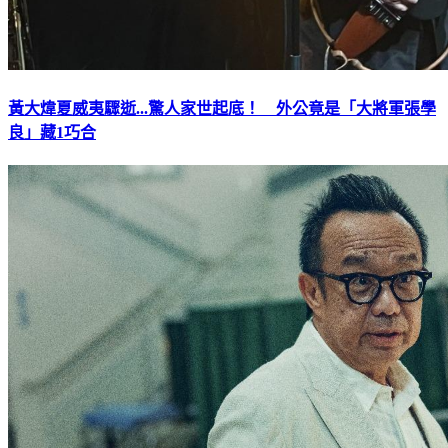
黃大煒夏威夷驟逝...驚人家世起底！ 外公竟是「大將軍張學
良」藏1巧合