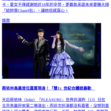
「給妳買Chanel包」，讓她倍感窩心。
娛樂
蔡依林鳥巢首位嘉賓現身！「雙J」世紀合體掀暴動
天后蔡依林（Jolin）「PLEASURE」世界巡演昨（13）日在
北京鳥巢迎來第二場演出，而這次巡演都沒有嘉賓，沒想到直
接送上超大驚喜。演唱會進行到一半時，林俊傑（JJ）突然現