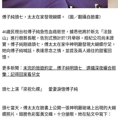
傅子純頭七，太太在家發現蝴蝶。（圖／翻攝自臉書）
46歲民視台柱傅子純急性血癌逝世，據悉他將於新北「法鼓
山」進行樹葬長眠，告別式預計於7月舉辦，經紀公司尚未證
實。傅子純剛過頭七，傅太太在家中神明廳發現大蝴蝶佇足，
她向傅子純喊話，表達思念之情，並提及兩人過往的甜蜜回
憶。
更多新聞：
未完的旅遊約定…傅子純明頭七　遺孀深夜曬合照
慟：記得回家看兒女
頭七上演「梁祝化蝶」　愛妻淚憶傅子純
頭七當天，傅太太在臉書上公開一張神明廳玻璃上出現的大蝴
蝶照片，翅膀色彩藍黃交織，十分搶眼，她在貼文中寫下：
「好大的蝴蝶，在神明廳的玻璃上，老公是你嗎？突然飄過