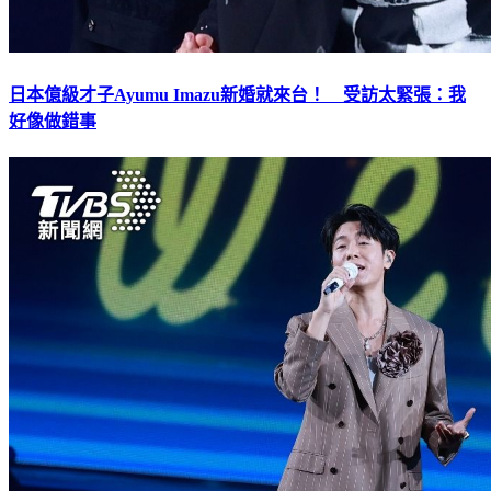
日本億級才子Ayumu Imazu新婚就來台！ 受訪太緊張：我
好像做錯事