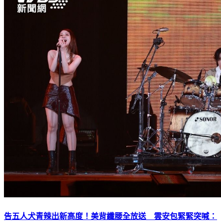
告五人犬青辣出新高度！美背纖腰全放送 雲安包緊緊突喊：
六塊肌已完成