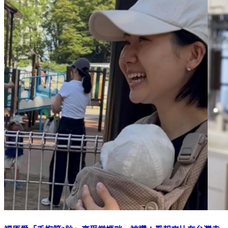
福原愛「手抱第3胎」享受當媽咪 被讚：看起來比在台灣幸