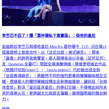
李竺芯不忍了！爆「葛仲珊私下真實面」：很兇的皇后
金曲歌后李竺芯與嘻哈皇后 Miss Ko 葛仲珊今（13）日在第21
屆風雲榜上首度合作，以「法式台語 × 美式饒舌」，帶來
「最香」的跨界音樂饗宴，兩人開場各自以夯曲〈足芳足芳〉
及〈homerun 全壘打〉帶起全場沸騰情緒，隨後更把彼此作品
〈懸踏仔咬跤Oopsy!〉、〈got.to.believe〉巧妙融合成全新
「台語香頌饒舌」，將截然不同的強烈節奏與慵懶韻味相互交
織，透過兩人的獨特聲線詮釋出全新樂曲風貌，讓這段「台南
肖查某」對決「皇后區肖皇后」的夢幻交鋒，不僅擦出前所未
見的音樂火花，更跨越文化與語言藩籬，展現國際級的舞台魅
力。
娛樂