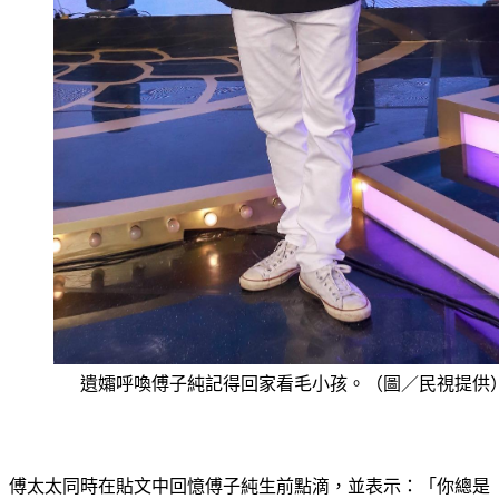
遺孀呼喚傅子純記得回家看毛小孩。（圖／民視提供
傅太太同時在貼文中回憶傅子純生前點滴，並表示：「你總是
會在小細節中告訴我你在。祝福容易，放下卻很難，越安靜越