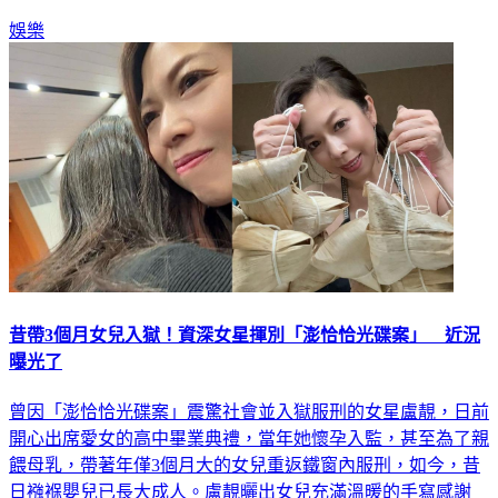
娛樂
昔帶3個月女兒入獄！資深女星揮別「澎恰恰光碟案」 近況
曝光了
曾因「澎恰恰光碟案」震驚社會並入獄服刑的女星盧靚，日前
開心出席愛女的高中畢業典禮，當年她懷孕入監，甚至為了親
餵母乳，帶著年僅3個月大的女兒重返鐵窗內服刑，如今，昔
日襁褓嬰兒已長大成人。盧靚曬出女兒充滿溫暖的手寫感謝
卡，愛女不僅感謝她近18年的辛勞，更霸氣承諾未來要賺大錢