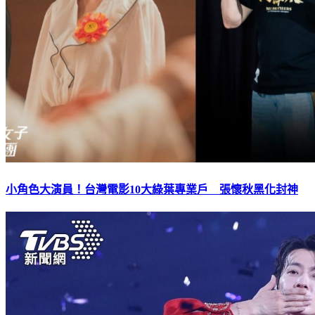
小角色大演員！台灣電影10大綠葉專業戶 張懷秋黑化封神