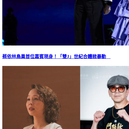
蔡依林鳥巢首位嘉賓現身！「雙J」世紀合體掀暴動