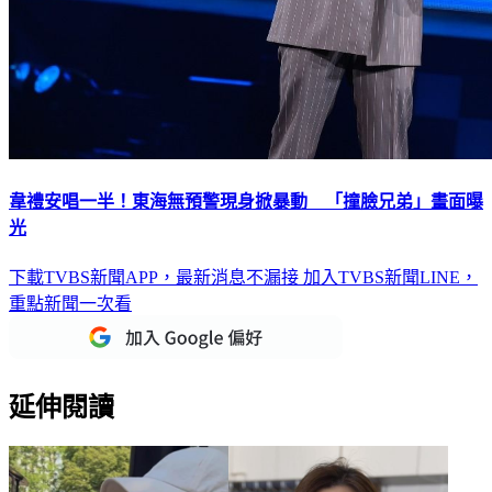
韋禮安唱一半！東海無預警現身掀暴動 「撞臉兄弟」畫面曝
光
下載TVBS新聞APP，最新消息不漏接
加入TVBS新聞LINE，
重點新聞一次看
延伸閱讀