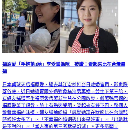
福原愛「手抱第3胎」享受當媽咪 被讚：看起來比在台灣幸
福
日本桌球天后福原愛，過去與江宏傑打台日離婚官司，形象跌
落谷底，近日她證實跟外遇對象橫濱男再婚，並生下第三胎，
有網友捕獲野生福原愛帶著新生兒在公園散步，戴著鴨舌帽的
福原愛剪了短髮，臉上有點嬰兒肥，笑起來有雙下巴，整個人
散發幸福的味道，網友議論紛紛「感覺她現在狀態比在台灣那
時候好太多了」、「不幸福的婚姻逃出來是好事」、「出軌就
是不對的」、「當人家的第三者就是幻滅」。更多新聞：