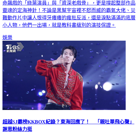
靈魂的定海神針！不論是黑幫宇宙裡不怒而威的霸氣大佬、災
難動作片中讓人恨得牙癢癢的瘋批反派，還是淚點滿滿的底層
小人物，他們一出場，就是教科書級別的演技保證。
娛樂
超越SJ霸榜KKBOX紀錄？東海回應了！ 「親吐單飛心聲」
謝恩粉絲力挺
南韓天團Super Junior成員東海首度單飛，今（13）晚帶著首張