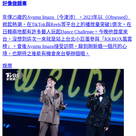
年僅25歲的Ayumu Imazu（今津渉），2023年以〈Obsessed〉
掀起熱潮，在TikTok與Reels等平台上的播放量突破1億次，在
日韓兩地都有許多藝人玩起Dance Challenge。今晚他首度來
台，沒想到這次一來就是站上台北小巨蛋參與「KKBOX風雲
榜」。會後Ayumu Imazu接受訪問，聊到剛新婚一個月的心
境，也期待之後能有機會來台舉辦個唱。
娛樂