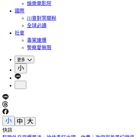
娛樂電影院
國際
川普對等關稅
全球必讀
社會
毒駕連爆
警察愛無限
更多
快訊