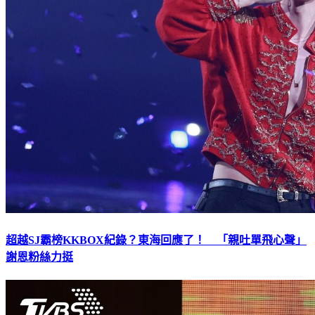
超越SJ霸榜KKBOX紀錄？東海回應了！ 「親吐單飛心聲」
謝恩粉絲力挺