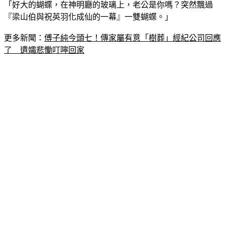
『梁山伯與祝英羽化成仙的一幕』一雙蝴蝶。」
更多新聞：
傅子純今頭七！傳家屬有意「樹葬」經紀公司回應
了　遺孀悲慟叮嚀回家