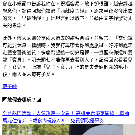
想念你，記得回想你讀過『西藏度亡經』，原來半夜沒發出去
的文，一早被吵醒。」她坦言難以放下，並藉由文字抒發對丈
夫的思念。
此外，傅太太還分享兩人過去的甜蜜合照，並留言：「當你說
可能要休息一檔戲時，我就打算帶著你到處旅遊，好好到處走
走豐富藝術氣質。多麼希望這一切只是夢，一覺醒來你還叫我
聲『寶貝』。明天頭七不准你再去看別人了，記得回家看看兒
子、女兒。」所謂「兒子、女兒」指的是夫妻倆飼養的毛小
孩，兩人並未育有子女。
傅子純
◤放假去哪玩？◢
全台熱門活動、人氣攻略一次看！
高雄美食優惠開搶！再抽
萬元住宿券
下載食尚玩家APP！免費領取優惠券