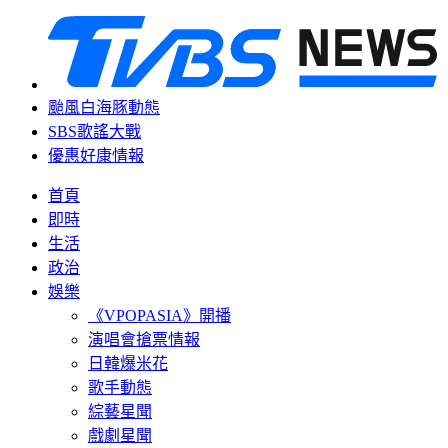
颱風白海豚動態
SBS歌謠大戰
優惠好康情報
首頁
即時
生活
政治
娛樂
《VPOPASIA》開播
演唱會搶票情報
日韓爆米花
歌手動態
綜藝星聞
戲劇星聞