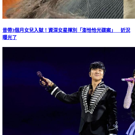
昔帶3個月女兒入獄！資深女星揮別「澎恰恰光碟案」 近況
曝光了