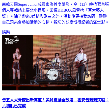
個人專輯站上臺北小巨蛋，榮獲KKBOX風雲榜「百大藝人
獎」。除了帶來3首精彩歌曲之外，活動後更接受訪問，聊聊
自己飛來台參加活動的心情，親切的態度博得記者的滿堂彩。
娛樂
告五人犬青辣出新高度！美背纖腰全放送 雲安包緊緊突喊：
六塊肌已完成