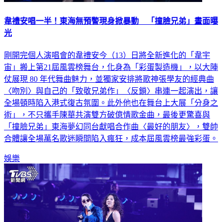
韋禮安唱一半！東海無預警現身掀暴動 「撞臉兄弟」畫面曝
光
剛開完個人演唱會的韋禮安今（13）日將全新進化的「韋宇
宙」搬上第21屆風雲榜舞台，化身為「彩蛋製造機」，以大陣
仗展現 80 年代舞曲魅力，並獨家安排將歌神張學友的經典曲
〈吻別〉與自己的「致敬兄弟作」〈反鎖〉串連一起演出，讓
全場頓時陷入港式復古氛圍。此外他也在舞台上大展「分身之
術」，不只攜手陳華共演雙方破億情歌金曲，最後更驚喜與
「撞臉兄弟」東海夢幻同台獻唱合作曲〈最好的朋友〉，雙帥
合體讓全場萬名歌迷瞬間陷入瘋狂，成本屆風雲榜最強彩蛋。
娛樂