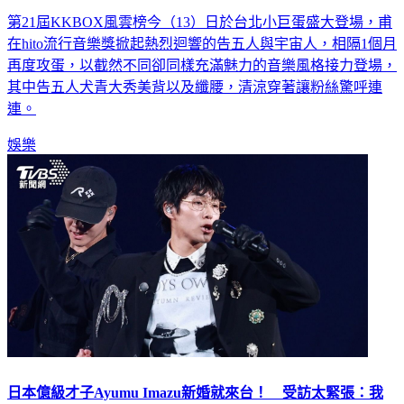
第21屆KKBOX風雲榜今（13）日於台北小巨蛋盛大登場，甫
在hito流行音樂獎掀起熱烈迴響的告五人與宇宙人，相隔1個月
再度攻蛋，以截然不同卻同樣充滿魅力的音樂風格接力登場，
其中告五人犬青大秀美背以及纖腰，清涼穿著讓粉絲驚呼連
連。
娛樂
日本億級才子Ayumu Imazu新婚就來台！ 受訪太緊張：我
好像做錯事