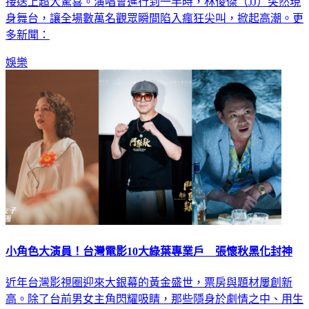
身舞台，讓全場數萬名觀眾瞬間陷入瘋狂尖叫，掀起高潮。更
多新聞：
娛樂
小角色大演員！台灣電影10大綠葉專業戶 張懷秋黑化封神
近年台灣影視圈迎來大銀幕的黃金盛世，票房與題材屢創新
高。除了台前男女主角閃耀吸睛，那些隱身於劇情之中、用生
命飆戲的「綠葉演員」與「資深老戲骨」，更是撐起整部作品