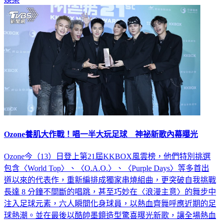
Ozone養肌大作戰！唱一半大玩足球 神祕新歌內幕曝光
Ozone今（13）日登上第21屆KKBOX風雲榜，他們特別挑選
包含〈World Top〉、〈O.A.O.〉、〈Purple Days〉等多首出
道以來的代表作，重新編排成獨家串燒組曲，更突破自我挑戰
長達 8 分鐘不間斷的唱跳，甚至巧妙在〈浪漫主意〉的舞步中
注入足球元素，六人瞬間化身球員，以熱血齊舞呼應近期的足
球熱潮。並在最後以酷帥墨鏡造型驚喜曝光新歌，讓全場熱血
沸騰尖叫不斷！