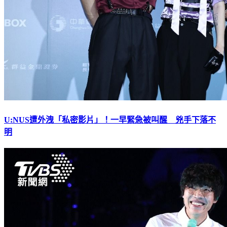
U:NUS遭外洩「私密影片」！一早緊急被叫醒 兇手下落不
明