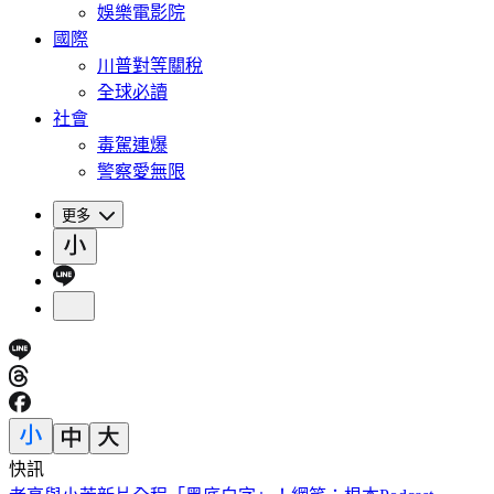
娛樂電影院
國際
川普對等關稅
全球必讀
社會
毒駕連爆
警察愛無限
更多
快訊