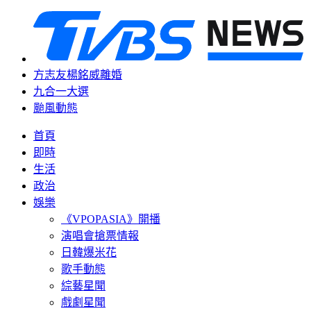
方志友楊銘威離婚
九合一大選
颱風動態
首頁
即時
生活
政治
娛樂
《VPOPASIA》開播
演唱會搶票情報
日韓爆米花
歌手動態
綜藝星聞
戲劇星聞