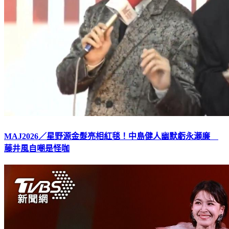
MAJ2026／星野源金髮亮相紅毯！中島健人幽默虧永瀬廉
藤井風自嘲是怪咖