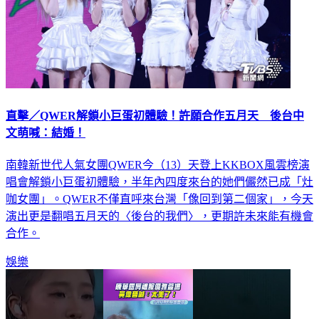
直擊／QWER解鎖小巨蛋初體驗！許願合作五月天 後台中
文萌喊：結婚！
南韓新世代人氣女團QWER今（13）天登上KKBOX風雲榜演
唱會解鎖小巨蛋初體驗，半年內四度來台的她們儼然已成「灶
咖女團」。QWER不僅直呼來台灣「像回到第二個家」，今天
演出更是翻唱五月天的〈後台的我們〉，更期許未來能有機會
合作。
娛樂