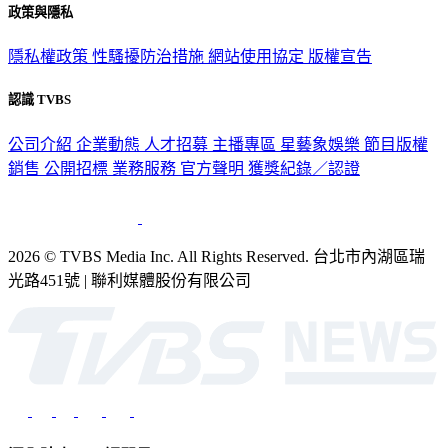
政策與隱私
隱私權政策
性騷擾防治措施
網站使用協定
版權宣告
認識 TVBS
公司介紹
企業動態
人才招募
主播專區
星藝象娛樂
節目版權
銷售
公開招標
業務服務
官方聲明
獲獎紀錄／認證
2026 © TVBS Media Inc. All Rights Reserved. 台北市內湖區瑞
光路451號 | 聯利媒體股份有限公司