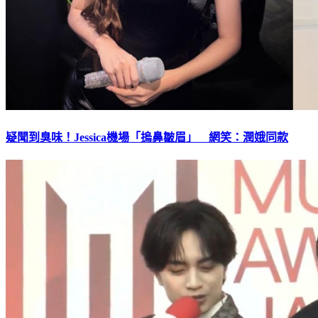
疑聞到臭味！Jessica機場「摀鼻皺眉」 網笑：潤娥同款