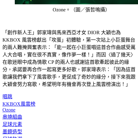
Ozone。（圖／張哲鳴攝）
「創作新人王」郭家瑋與馬來西亞才女 DIOR 大穎也為 
KKBOX 風雲榜獻出「攻蛋」初體驗，第一次站上小巨蛋舞台
的兩人難掩興奮表示：「能一起在小巨蛋唱這首合作曲感受萬
人大合唱，實在很不真實，像作夢一樣！」而因〈過了幾天〉
在歌迷眼中成為情歌 CP 的兩人也感謝這首歌牽起彼此的緣
分，承諾要再合作一起寫更多好歌，郭家瑋表示：「因為這首
歌讓我們拿下了風雲歌手，更促成了奇妙的緣分，接下來我跟
大穎會努力寫歌，希望明年有機會再次登上風雲榜演出！」
唱跳
KKBOX風雲榜
Ozone
串燒組曲
足球元素
墨鏡造型