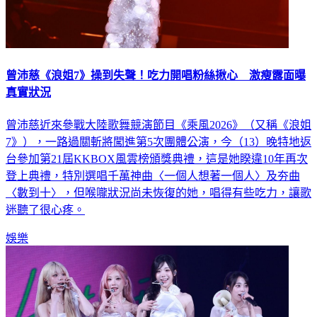
曾沛慈《浪姐7》操到失聲！吃力開唱粉絲揪心 激瘦露面曝
真實狀況
曾沛慈近來參戰大陸歌舞競演節目《乘風2026》（又稱《浪姐
7》），一路過關斬將闖進第5次團體公演，今（13）晚特地返
台參加第21屆KKBOX風雲榜頒獎典禮，這是她睽違10年再次
登上典禮，特別選唱千萬神曲〈一個人想著一個人〉及夯曲
〈數到十〉，但喉嚨狀況尚未恢復的她，唱得有些吃力，讓歌
迷聽了很心疼。
娛樂