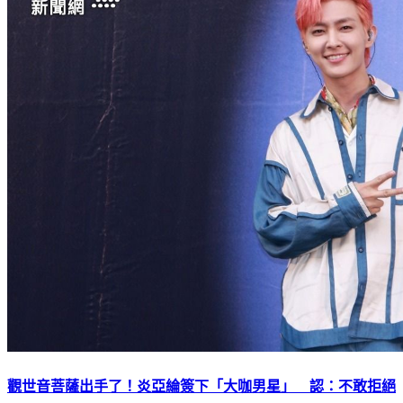
觀世音菩薩出手了！炎亞綸簽下「大咖男星」 認：不敢拒絕