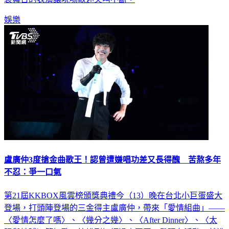
娛樂
盧廣仲3度搶金曲歌王！認曾遭嫌唱功差又長得醜 苦熬多年
不忍：爭一口氣
第21屆KKBOX風雲榜頒獎典禮今（13）晚在台北小巨蛋盛大
登場，打頭陣登場的三金得主盧廣仲，帶來「愛情組曲」——
〈愛情怎麼了嗎〉、〈幾分之幾〉、〈After Dinner〉、〈太