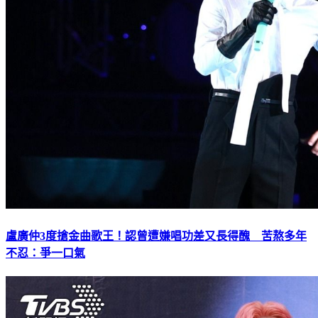
盧廣仲3度搶金曲歌王！認曾遭嫌唱功差又長得醜 苦熬多年
不忍：爭一口氣