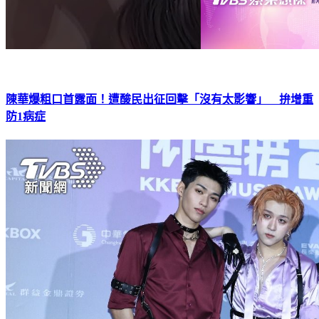
陳華爆粗口首露面！遭酸民出征回擊「沒有太影響」 拚增重
防1病症