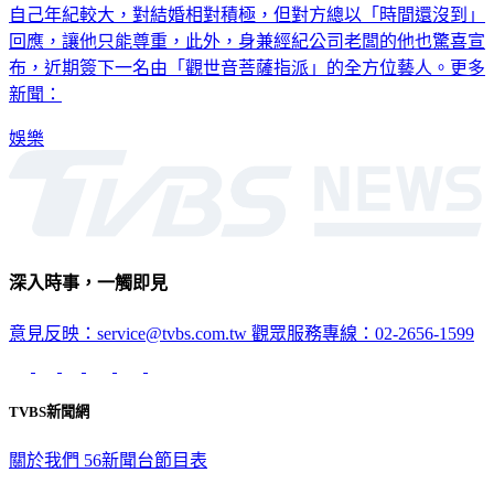
自己年紀較大，對結婚相對積極，但對方總以「時間還沒到」
回應，讓他只能尊重，此外，身兼經紀公司老闆的他也驚喜宣
布，近期簽下一名由「觀世音菩薩指派」的全方位藝人。更多
新聞：
娛樂
深入時事，一觸即見
意見反映：service@tvbs.com.tw
觀眾服務專線：02-2656-1599
TVBS新聞網
關於我們
56新聞台節目表