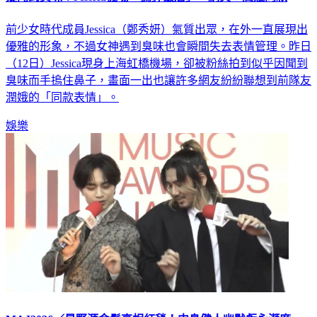
前少女時代成員Jessica（鄭秀妍）氣質出眾，在外一直展現出
優雅的形象，不過女神遇到臭味也會瞬間失去表情管理。昨日
（12日）Jessica現身上海虹橋機場，卻被粉絲拍到似乎因聞到
臭味而手摀住鼻子，畫面一出也讓許多網友紛紛聯想到前隊友
潤娥的「同款表情」。
娛樂