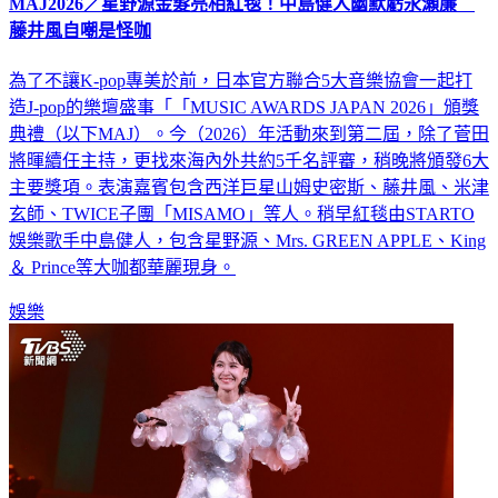
MAJ2026／星野源金髮亮相紅毯！中島健人幽默虧永瀬廉
藤井風自嘲是怪咖
為了不讓K-pop專美於前，日本官方聯合5大音樂協會一起打
造J-pop的樂壇盛事「「MUSIC AWARDS JAPAN 2026」頒獎
典禮（以下MAJ）。今（2026）年活動來到第二屆，除了菅田
將暉續任主持，更找來海內外共約5千名評審，稍晚將頒發6大
主要獎項。表演嘉賓包含西洋巨星山姆史密斯、藤井風、米津
玄師、TWICE子團「MISAMO」等人。稍早紅毯由STARTO
娛樂歌手中島健人，包含星野源、Mrs. GREEN APPLE、King
＆ Prince等大咖都華麗現身。
娛樂