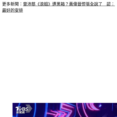
更多新聞：
曾沛慈《浪姐》遭黑箱？黃偉晉慌張全說了　認：
最好的安排