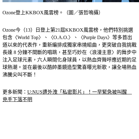
Ozone登上KKBOX風雲榜。（圖／張哲鳴攝）
Ozone今（13）日登上第21屆KKBOX風雲榜，他們特別挑選
包含〈World Top〉、〈O.A.O.〉、〈Purple Days〉等多首出
道以來的代表作，重新編排成獨家串燒組曲，更突破自我挑戰
長達 8 分鐘不間斷的唱跳，甚至巧妙在〈浪漫主意〉的舞步中
注入足球元素，六人瞬間化身球員，以熱血齊舞呼應近期的足
球熱潮。並在最後以酷帥墨鏡造型驚喜曝光新歌，讓全場熱血
沸騰尖叫不斷！
更多新聞：
U:NUS遭外洩「私密影片」！一早緊急被叫醒　
兇手下落不明