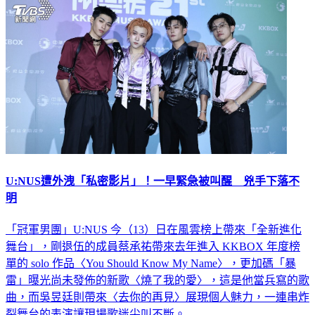
U:NUS遭外洩「私密影片」！一早緊急被叫醒 兇手下落不
明
「冠軍男團」U:NUS 今（13）日在風雲榜上帶來「全新進化
舞台」，剛退伍的成員蔡承祐帶來去年進入 KKBOX 年度榜
單的 solo 作品〈You Should Know My Name〉，更加碼「暴
雷」曝光尚未發佈的新歌〈燒了我的愛〉，這是他當兵寫的歌
曲，而吳昱廷則帶來〈去你的再見〉展現個人魅力，一連串炸
裂舞台的表演讓現場歌迷尖叫不斷。