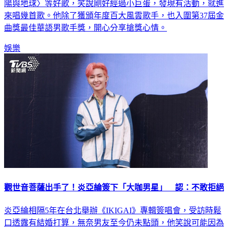
陽與地球〉等好歌，笑說剛好經過小巨蛋，發現有活動，就進
來唱幾首歌。他除了獲頒年度百大風雲歌手，也入圍第37屆金
曲獎最佳華語男歌手獎，開心分享搶獎心情。
娛樂
觀世音菩薩出手了！炎亞綸簽下「大咖男星」 認：不敢拒絕
炎亞綸相隔5年在台北舉辦《IKIGAI》專輯簽唱會，受訪時鬆
口透露有結婚打算，無奈男友至今仍未點頭，他笑說可能因為