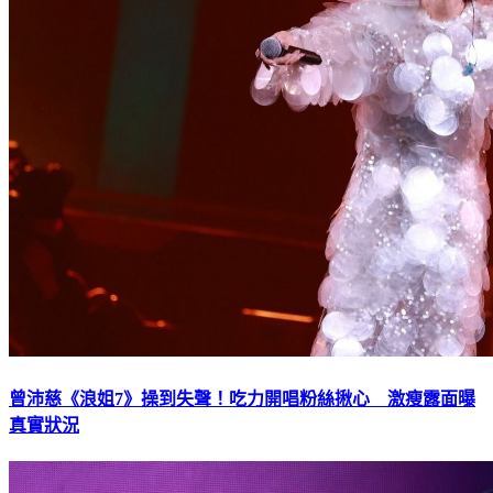
曾沛慈《浪姐7》操到失聲！吃力開唱粉絲揪心 激瘦露面曝
真實狀況