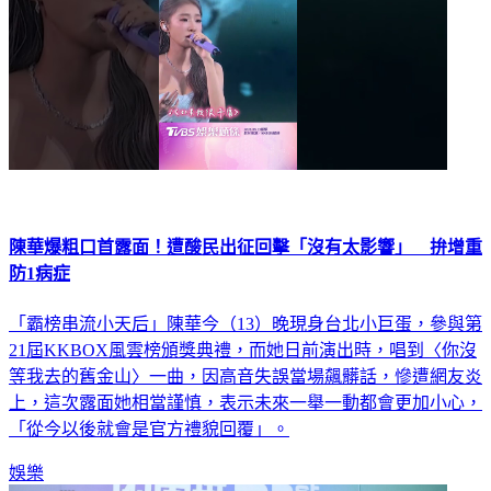
陳華爆粗口首露面！遭酸民出征回擊「沒有太影響」 拚增重
防1病症
「霸榜串流小天后」陳華今（13）晚現身台北小巨蛋，參與第
21屆KKBOX風雲榜頒獎典禮，而她日前演出時，唱到〈你沒
等我去的舊金山〉一曲，因高音失誤當場飆髒話，慘遭網友炎
上，這次露面她相當謹慎，表示未來一舉一動都會更加小心，
「從今以後就會是官方禮貌回覆」。
娛樂