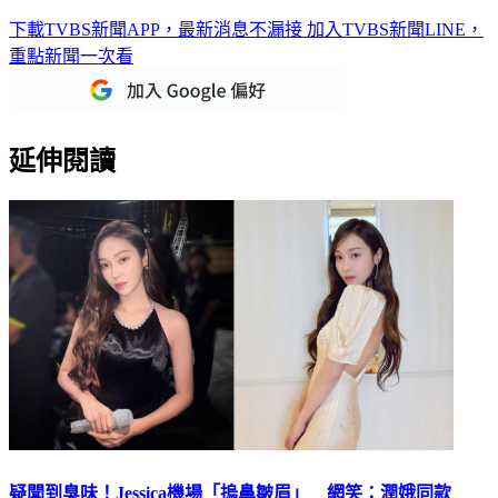
下載TVBS新聞APP，最新消息不漏接
加入TVBS新聞LINE，
重點新聞一次看
延伸閱讀
疑聞到臭味！Jessica機場「摀鼻皺眉」 網笑：潤娥同款