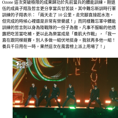
Ozone 這次突破極限的成果歸功於先前當兵的體能訓練，剛退
伍的成員子翔及哲言更分享當兵甘苦談，其中難忘新訓時行軍
訓練的子翔表示：「兩天走了 10 公里，走完腳直接起水泡，
但完成的時候心裡還是非常有榮譽感！」而同樣難忘軍中體能
訓練的哲言則以身為陸戰隊的一份子為傲，凡事不服輸的他透
露把吃苦當吃補，更以此為樂當成是「養肌大作戰」，「我一
直在跟同梯競賽，別人多做一組伏地挺身，我就再多他一組！
養兵千日用在一時，果然這次在風雲榜上派上用場了！」