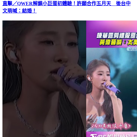
直擊／QWER解鎖小巨蛋初體驗！許願合作五月天 後台中
文萌喊：結婚！