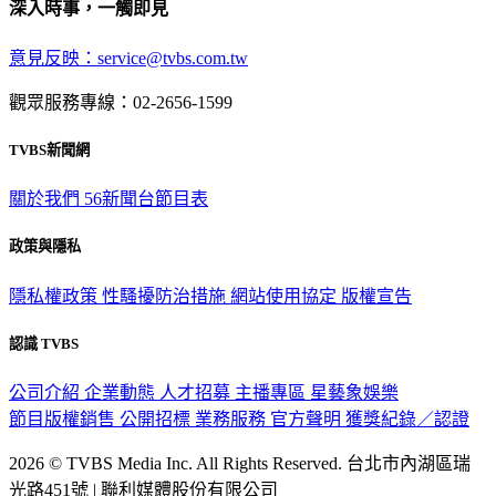
深入時事，一觸即見
意見反映：service@tvbs.com.tw
觀眾服務專線：02-2656-1599
TVBS新聞網
關於我們
56新聞台節目表
政策與隱私
隱私權政策
性騷擾防治措施
網站使用協定
版權宣告
認識 TVBS
公司介紹
企業動態
人才招募
主播專區
星藝象娛樂
節目版權銷售
公開招標
業務服務
官方聲明
獲獎紀錄／認證
2026 © TVBS Media Inc. All Rights Reserved. 台北市內湖區瑞
光路451號 | 聯利媒體股份有限公司