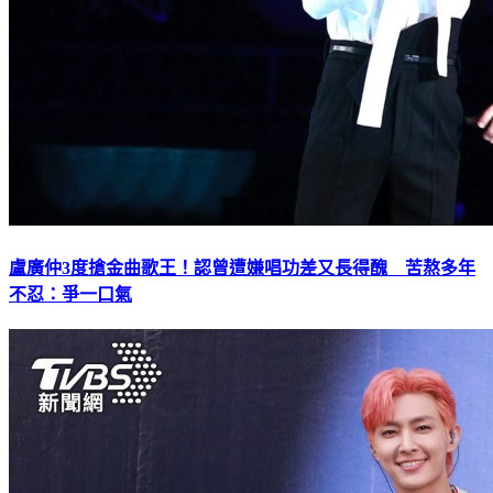
盧廣仲3度搶金曲歌王！認曾遭嫌唱功差又長得醜 苦熬多年
不忍：爭一口氣