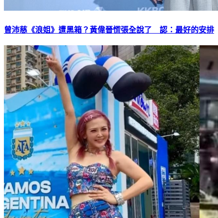
曾沛慈《浪姐》遭黑箱？黃偉晉慌張全說了 認：最好的安排