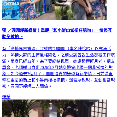
獨 ／圓圓爆新戀情！重慶「和小鮮肉當街狂親吻」 情慾互
動全被拍下
有「廣播界林志玲」封號的DJ圓圓（本名陳怡吟）以充滿活
力、熱情火辣的主持風格聞名。之前受訪曾說生活都被工作填
滿，單身已經12年，為了要終結孤單，她還積極拜月老，還去
算命，老師鐵口直斷2026年3月她身邊會出現一個非常棒的對
象。如今過去3個月了，圓圓還真的疑似有新戀情，日前遭直
擊在重慶的街上和小鮮肉摟摟抱抱，還當眾親親，互動相當親
密。圓圓野親解二人關係。
娛樂