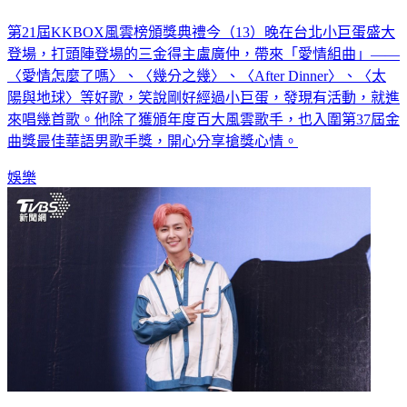
第21屆KKBOX風雲榜頒獎典禮今（13）晚在台北小巨蛋盛大
登場，打頭陣登場的三金得主盧廣仲，帶來「愛情組曲」——
〈愛情怎麼了嗎〉、〈幾分之幾〉、〈After Dinner〉、〈太
陽與地球〉等好歌，笑說剛好經過小巨蛋，發現有活動，就進
來唱幾首歌。他除了獲頒年度百大風雲歌手，也入圍第37屆金
曲獎最佳華語男歌手獎，開心分享搶獎心情。
娛樂