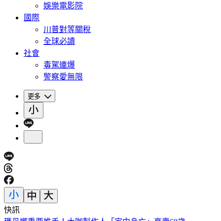
娛樂電影院
國際
川普對等關稅
全球必讀
社會
毒駕連爆
警察愛無限
更多
快訊