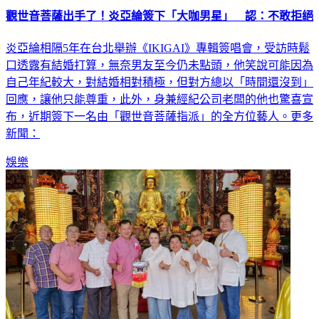
觀世音菩薩出手了！炎亞綸簽下「大咖男星」 認：不敢拒絕
炎亞綸相隔5年在台北舉辦《IKIGAI》專輯簽唱會，受訪時鬆
口透露有結婚打算，無奈男友至今仍未點頭，他笑說可能因為
自己年紀較大，對結婚相對積極，但對方總以「時間還沒到」
回應，讓他只能尊重，此外，身兼經紀公司老闆的他也驚喜宣
布，近期簽下一名由「觀世音菩薩指派」的全方位藝人。更多
新聞：
娛樂