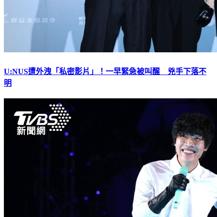
U:NUS遭外洩「私密影片」！一早緊急被叫醒 兇手下落不
明