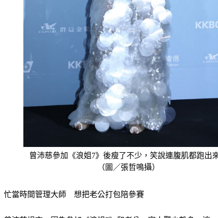
曾沛慈參加《浪姐7》後瘦了不少，笑說連腹肌都跑出
（圖／張哲鳴攝）
忙當時間管理大師　想把老公打包陪參賽