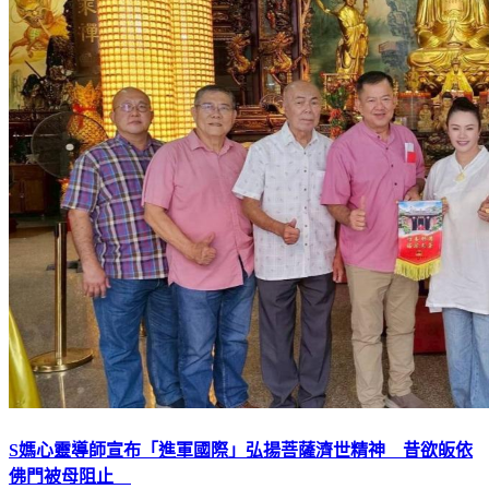
S媽心靈導師宣布「進軍國際」弘揚菩薩濟世精神 昔欲皈依
佛門被母阻止