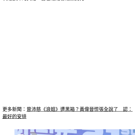
更多新聞：
曾沛慈《浪姐》遭黑箱？黃偉晉慌張全說了　認：
最好的安排