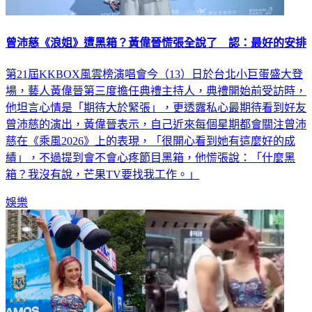
曾沛慈《浪姐》遭黑箱？黃偉晉慌張全說了 認：最好的安排
第21屆KKBOX風雲榜演唱會今（13）日於台北小巨蛋盛大登
場，藝人黃偉晉第三度擔任典禮主持人，典禮開始前受訪時，
他坦言心情是「期待大於緊張」，更透露私心最期待看到好友
曾沛慈的演出，黃偉晉表示，自己近來每個星期都會關注曾沛
慈在《乘風2026》上的表現，「很開心看到她有這麼好的成
績」，不過提到會不會心疼節目黑箱，他慌張說：「什麼黑
箱？我沒有說，芒果TV要找我工作。」
娛樂