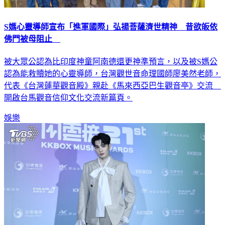
S媽心靈導師宣布「進軍國際」弘揚菩薩濟世精神 昔欲皈依
佛門被母阻止
被大眾公認為比印度神童阿南德還更神準預言，以及被S媽公
認為能救贖她的心靈導師，台灣觀世音命理國師廖美然老師，
代表《台灣蓮華觀音殿》親赴《馬來西亞巴生觀音亭》交流
開啟台馬觀音信仰文化交流新篇頁。
娛樂