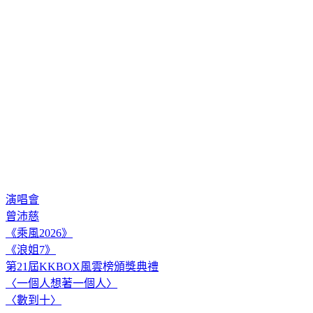
演唱會
曾沛慈
《乘風2026》
《浪姐7》
第21屆KKBOX風雲榜頒獎典禮
〈一個人想著一個人〉
〈數到十〉