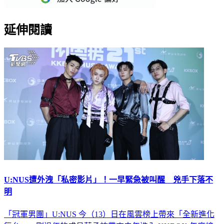
延伸閱讀
U:NUS遭外洩「私密影片」！一早緊急被叫醒 兇手下落不
明
「冠軍男團」U:NUS 今（13）日在風雲榜上帶來「全新進化