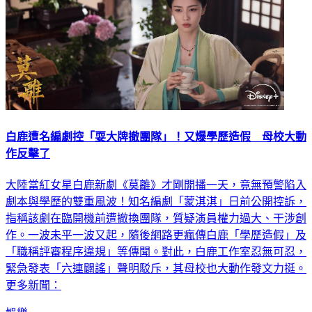
白鹿遭名編劇控「耍大牌撤團隊」！又爆學歷造假 母校大動
作反擊了
大陸當紅女星白鹿新劇《莫離》才剛開播一天，竟無預警陷入
劇本與學歷的雙重風波！知名編劇「蒙淇淇」日前公開控訴，
指稱該劇在臨開機前遭撤換團隊，質疑演員權力過大、干涉創
作。一波未平一波又起，隨後網路更瘋傳白鹿「學歷造假」及
「職稱評審程序違規」等傳聞。對此，白鹿工作室忍無可忍，
緊急發表「六連闢謠」聲明駁斥，其母校也大動作發文力挺。
更多新聞：