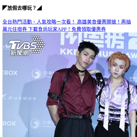
◤放假去哪玩？◢
全台熱門活動、人氣攻略一次看！
高雄美食優惠開搶！再抽
萬元住宿券
下載食尚玩家APP！免費領取優惠券