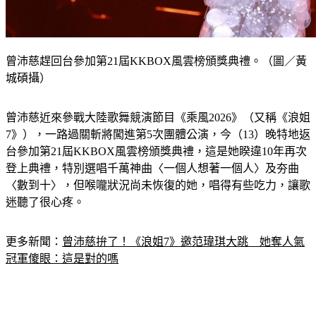
曾沛慈趕回台參加第21屆KKBOX風雲榜頒獎典禮。（圖／黃
城碩攝）
曾沛慈近來參戰大陸歌舞競演節目《乘風2026》（又稱《浪姐
7》），一路過關斬將闖進第5次團體公演，今（13）晚特地返
台參加第21屆KKBOX風雲榜頒獎典禮，這是她睽違10年再次
登上典禮，特別選唱千萬神曲〈一個人想著一個人〉及夯曲
〈數到十〉，但喉嚨狀況尚未恢復的她，唱得有些吃力，讓歌
迷聽了很心疼。
更多新聞：
曾沛慈拚了！《浪姐7》邀范瑋琪大跳　她奪人氣
冠軍傻眼：這是對的嗎