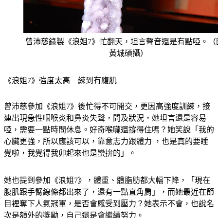
曾沛慈錄製《浪姐7》忙翻天，坦言聲音還是有點啞。（
黃城碩攝）
《浪姐7》強度太高　練到有腹肌
曾沛慈參加《浪姐7》後忙得不可開交，更因高強度訓練，接
連出現急性咽喉炎和鼻炎失聲，問及狀況，她坦言還是容易
啞，需要一點時間休息。好奇喉嚨還撐得住嗎？她笑說「我的
心臟更強，所以應該可以，靠意志力跟體力 ，也是真的要睡
覺啦，我覺得我卯起來也是蠻拚的」。
她也提到參加《浪姐7》，體重、體脂肪都大幅下降，「現在
腹肌跟手臂線條都出來了，還有一點直角肩」，而她最近在節
目裡奪下人氣冠軍，是否會感受到壓力？她表示不會，也說名
次是額外的獎勵，自己還是會繼續努力。