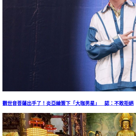
觀世音菩薩出手了！炎亞綸簽下「大咖男星」 認：不敢拒絕