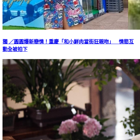
獨 ／圓圓爆新戀情！重慶「和小鮮肉當街狂親吻」 情慾互
動全被拍下