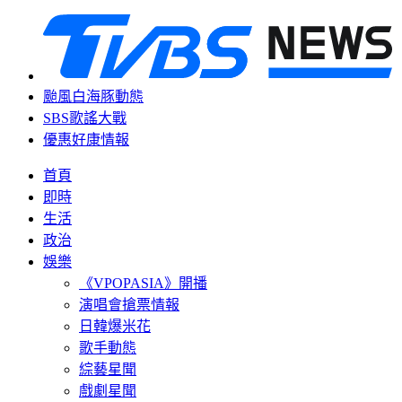
颱風白海豚動態
SBS歌謠大戰
優惠好康情報
首頁
即時
生活
政治
娛樂
《VPOPASIA》開播
演唱會搶票情報
日韓爆米花
歌手動態
綜藝星聞
戲劇星聞