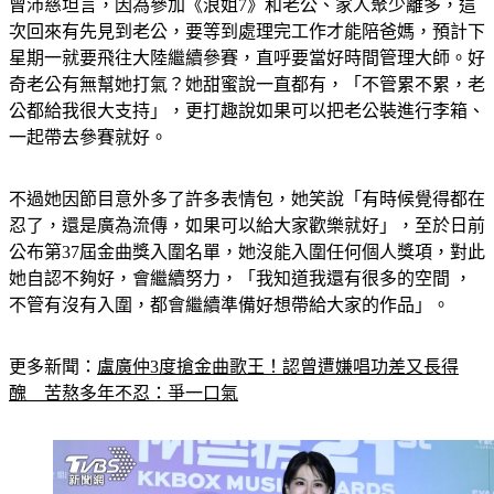
曾沛慈坦言，因為參加《浪姐7》和老公、家人聚少離多，這
次回來有先見到老公，要等到處理完工作才能陪爸媽，預計下
星期一就要飛往大陸繼續參賽，直呼要當好時間管理大師。好
奇老公有無幫她打氣？她甜蜜說一直都有，「不管累不累，老
公都給我很大支持」，更打趣說如果可以把老公裝進行李箱、
一起帶去參賽就好。
不過她因節目意外多了許多表情包，她笑說「有時候覺得都在
忍了，還是廣為流傳，如果可以給大家歡樂就好」，至於日前
公布第37屆金曲獎入圍名單，她沒能入圍任何個人獎項，對此
她自認不夠好，會繼續努力，「我知道我還有很多的空間 ，
不管有沒有入圍，都會繼續準備好想帶給大家的作品」。
更多新聞：
盧廣仲3度搶金曲歌王！認曾遭嫌唱功差又長得
醜　苦熬多年不忍：爭一口氣