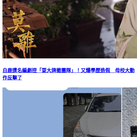
白鹿遭名編劇控「耍大牌撤團隊」！又爆學歷造假 母校大動
作反擊了