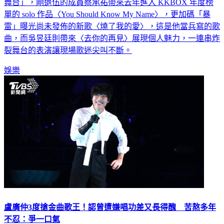
舞台」，剛退伍的成員蔡承祐帶來去年進入 KKBOX 年度榜
單的 solo 作品〈You Should Know My Name〉，更加碼「暴
雷」曝光尚未發佈的新歌〈燒了我的愛〉，這是他當兵寫的歌
曲，而吳昱廷則帶來〈去你的再見〉展現個人魅力，一連串炸
裂舞台的表演讓現場歌迷尖叫不斷。
娛樂
盧廣仲3度搶金曲歌王！認曾遭嫌唱功差又長得醜 苦熬多年
不忍：爭一口氣