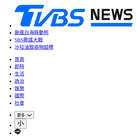
颱風白海豚動態
SBS歌謠大戰
沙拉油致癌物超標
首頁
即時
生活
政治
娛樂
國際
社會
更多