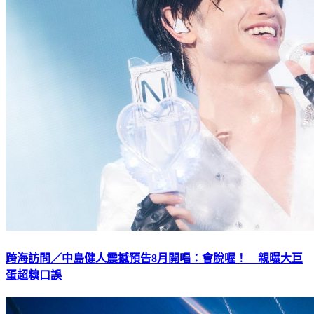
跨海訪問／中島健人震撼預告8月開唱：會脫喔！ 親曝大巨
蛋超糗口誤