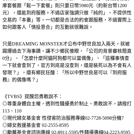
摩套餐跟「鬆一下套餐」則只要日幣5980元（約新台幣1200
元），還能到府服務。不過店家強調只做「純的」、不提供性
交易的「本番」等，一切都是合法的約會跟服務，不過實際上
如何跟客人「情投意合」的互動就很難說。
只是DREAMING MONSTER才公布中野世良加入兩天，就被
踢爆過去下海事蹟，讓不少鄉民傻眼，「公司的背景審核簡直
0分」、「怎麼什麼阿貓阿狗都可以當偶像」、「這種事情查
一下就會查到了，官方到底是沒查到，還是裝死以為不會有人
發現？」，還有鄉民狂酸：「所以中野世良是可以『到府服
務』的偶像嗎？」
《TVBS》提醒您勇敢說不：
◎尊重身體自主權，遇到性騷擾勇於制止、勇敢說不，請撥打
113、110
◎現代婦女基金會 性侵害防治服務專線02-7728-5098分機7
◎婦女救援基金會 02-2555-8595
◎勵馨基金會諮詢專線 02-8911-5595/性騷擾專線04-2223-9595