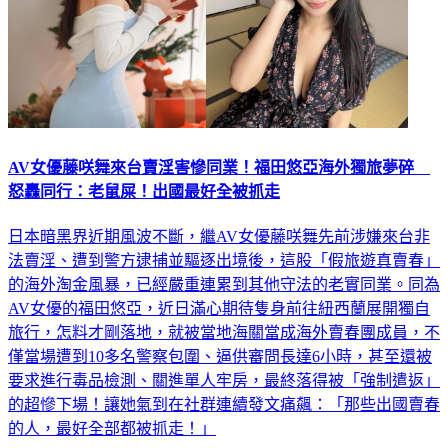
AV女優藤咲舞來台賣淫害慘同業！福田悠亞海外獨旅夢碎
怒轟同行：老鼠屎！出國最好全被抓走
日本暗黑界近期風波不斷，繼AV女優藤咲舞先前涉嫌來台非
法賣淫、遭到警方逮捕並驅逐出境後，這股「假旅遊真賣春」
的海外淘金風暴，已經嚴重連累到其他守法的老實同業。同為
AV女優的福田悠亞，近日滿心期待隻身前往紐西蘭展開獨自
旅行，怎料才剛落地，就被當地海關當成海外賣春團成員，不
僅當場遭到10多名警察包圍、逼供審問長達6小時，甚至還被
要求進行毒品檢測、關進單人牢房，最終落得被「強制遣返」
的超慘下場！讓她氣到在社群連續發文痛飆：「那些出國賣春
的人，最好全部都被抓走！」