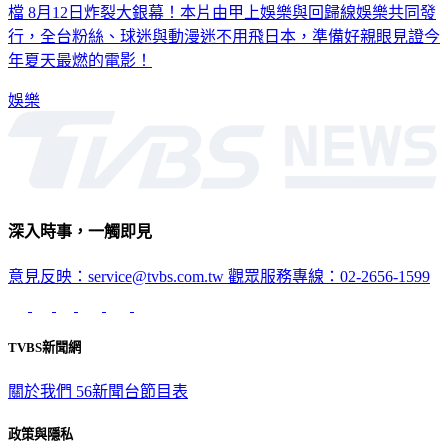
檔 8月12日炸裂大銀幕！本片由甲上娛樂與回歸線娛樂共同發
行，全台粉絲、球迷與動漫迷不用飛日本，準備好親眼見證今
年夏天最燃的電影！
娛樂
深入時事，一觸即見
意見反映：service@tvbs.com.tw
觀眾服務專線：02-2656-1599
TVBS新聞網
關於我們
56新聞台節目表
政策與隱私