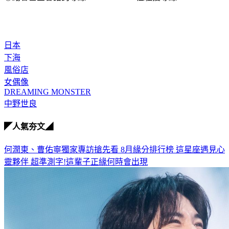
日本
下海
風俗店
女偶像
DREAMING MONSTER
中野世良
◤人氣夯文◢
何潤東、曹佑寧獨家專訪搶先看
8月緣分排行榜 這星座遇見心
靈夥伴
超準測字!這輩子正緣何時會出現