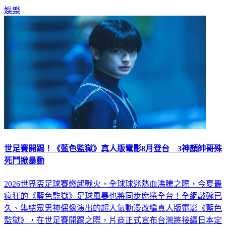
娛樂
世足賽開踢！《藍色監獄》真人版電影8月登台 3神顏帥哥殊
死鬥掀暴動
2026世界盃足球賽燃起戰火，全球球迷熱血沸騰之際，今夏最
瘋狂的《藍色監獄》足球風暴也將同步席捲全台！全網敲碗已
久、集結眾男神偶像演出的超人氣動漫改編真人版電影《藍色
監獄》，在世足賽開踢之際，片商正式宣布台灣將接續日本定