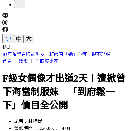
快訊
快訊／財神爺不在家 威力彩頭獎、二獎雙槓龜
首頁
｜
娛樂
｜
日韓爆米花
F級女偶像才出道2天！遭掀曾
下海當制服妹 「到府鬆一
下」價目全公開
記者：林坤緯
發佈時間：2026.06.13 14:04