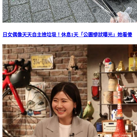
日女偶像天天自主撿垃圾！休息1天「公園慘狀曝光」她看傻