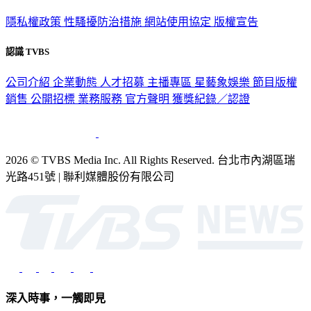
隱私權政策
性騷擾防治措施
網站使用協定
版權宣告
認識 TVBS
公司介紹
企業動態
人才招募
主播專區
星藝象娛樂
節目版權
銷售
公開招標
業務服務
官方聲明
獲獎紀錄／認證
2026 © TVBS Media Inc. All Rights Reserved. 台北市內湖區瑞
光路451號 | 聯利媒體股份有限公司
深入時事，一觸即見