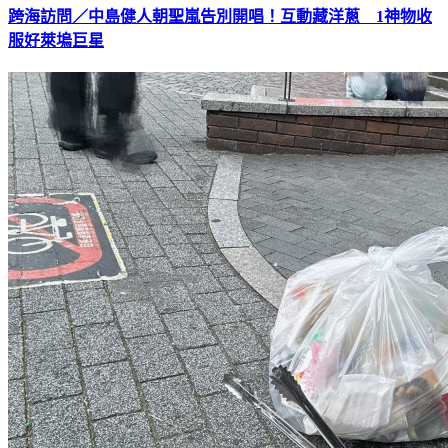
跨海訪問／中島健人朝聖嵐告別開唱！互動藏洋蔥 1神物收
服好萊塢巨星