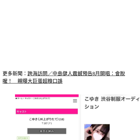
更多新聞：
跨海訪問／中島健人震撼預告8月開唱：會脫
喔！　親曝大巨蛋超糗口誤