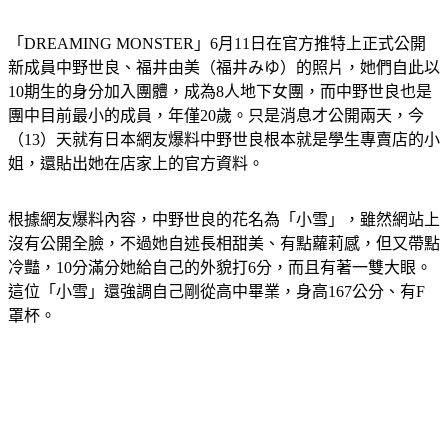
「DREAMING MONSTER」6月11日在官方推特上正式公開
新成員中野世良、福井由美（福井みゆ）的照片，她們自此以
10期生的身分加入團體，成為8人地下女團，而中野世良也是
團中目前最小的成員，年僅20歲。只是消息才公開兩天，今
（13）天就有日本網友爆料中野世良根本就是學生專賣店的小
姐，還貼出她在店家上的官方資料。
根據網友爆料內容，中野世良的花名為「小雪」，雖然網站上
沒有公開全臉，不過她自述長相甜美、有點蘿莉感，但又帶點
冷豔，10分滿分她給自己的外貌打6分，而且有著一雙大眼。
這位「小雪」還強調自己剛從高中畢業，身高167公分、有F
罩杯。