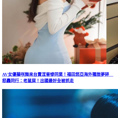
AV女優藤咲舞來台賣淫害慘同業！福田悠亞海外獨旅夢碎
怒轟同行：老鼠屎！出國最好全被抓走