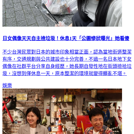
日女偶像天天自主撿垃圾！休息1天「公園慘狀曝光」她看傻
不少台灣民眾對日本的城市印象相當正面，認為當地街道整潔
有序，交通規劃與公共建設也十分完善，不過一名日本地下女
偶像在社群平台分享自身經歷，她長期自發性地在街頭撿拾垃
圾，沒想到僅休息一天，原本整潔的環境就變得髒亂不堪。
娛樂