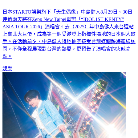
日本STARTO娛樂旗下「天生偶像」中島健人8月29日、30日
連續兩天將在Zepp New Taipei舉辦「“IDOL1ST KENTY”
ASIA TOUR 2026」演唱會。去（2025）年中島健人來台還站
上臺北大巨蛋，成為第一個受邀登上指標性場地的日本個人歌
手。在活動前夕，中島健人特地抽空接受台灣媒體跨海連線訪
問，不僅全程展現對台灣的熱愛，更預告了演唱會的火辣亮
點。
娛樂