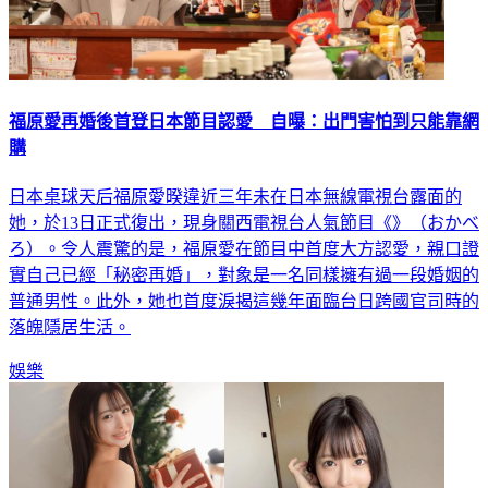
福原愛再婚後首登日本節目認愛 自曝：出門害怕到只能靠網
購
日本桌球天后福原愛暌違近三年未在日本無線電視台露面的
她，於13日正式復出，現身關西電視台人氣節目《》（おかべ
ろ）。令人震驚的是，福原愛在節目中首度大方認愛，親口證
實自己已經「秘密再婚」，對象是一名同樣擁有過一段婚姻的
普通男性。此外，她也首度淚揭這幾年面臨台日跨國官司時的
落魄隱居生活。
娛樂