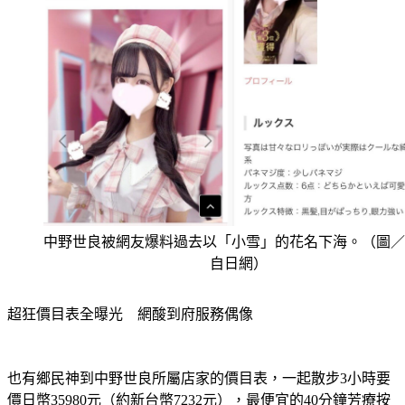
中野世良被網友爆料過去以「小雪」的花名下海。（圖／
自日網）
超狂價目表全曝光　網酸到府服務偶像
也有鄉民神到中野世良所屬店家的價目表，一起散步3小時要
價日幣35980元（約新台幣7232元），最便宜的40分鐘芳療按