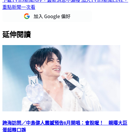
下載TVBS新聞APP，最新消息不漏接
加入TVBS新聞LINE，
重點新聞一次看
延伸閱讀
跨海訪問／中島健人震撼預告8月開唱：會脫喔！ 親曝大巨
蛋超糗口誤