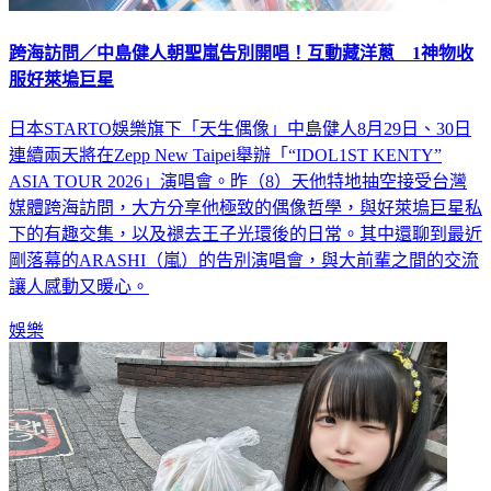
跨海訪問／中島健人朝聖嵐告別開唱！互動藏洋蔥 1神物收
服好萊塢巨星
日本STARTO娛樂旗下「天生偶像」中島健人8月29日、30日
連續兩天將在Zepp New Taipei舉辦「“IDOL1ST KENTY”
ASIA TOUR 2026」演唱會。昨（8）天他特地抽空接受台灣
媒體跨海訪問，大方分享他極致的偶像哲學，與好萊塢巨星私
下的有趣交集，以及褪去王子光環後的日常。其中還聊到最近
剛落幕的ARASHI（嵐）的告別演唱會，與大前輩之間的交流
讓人感動又暖心。
娛樂