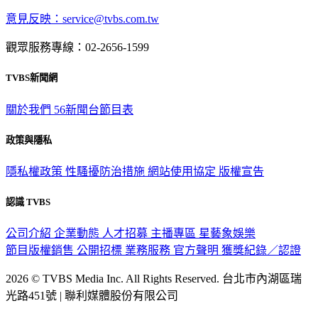
意見反映：service@tvbs.com.tw
觀眾服務專線：02-2656-1599
TVBS新聞網
關於我們
56新聞台節目表
政策與隱私
隱私權政策
性騷擾防治措施
網站使用協定
版權宣告
認識 TVBS
公司介紹
企業動態
人才招募
主播專區
星藝象娛樂
節目版權銷售
公開招標
業務服務
官方聲明
獲獎紀錄／認證
2026 © TVBS Media Inc. All Rights Reserved. 台北市內湖區瑞
光路451號 | 聯利媒體股份有限公司