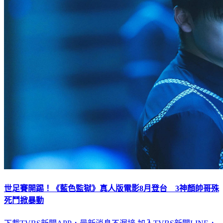
世足賽開踢！《藍色監獄》真人版電影8月登台 3神顏帥哥殊
死鬥掀暴動