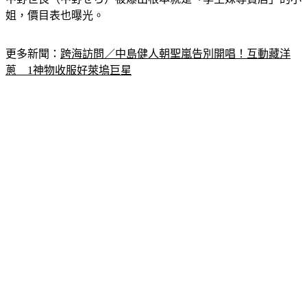
姐，價目表也曝光。
更多新聞：
跨海訪問／中島健人朝聖嵐告別開唱！互動藏洋
蔥　1神物收服好萊塢巨星