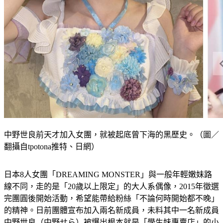
中野世良前天才加入女團，就被起底曾下海的黑歷史。（圖／
翻攝自tpotona推特、日網）
日本8人女團「DREAMING MONSTER」與一般年輕嫩妹路
線不同，走的是「20歲以上限定」的大人系偶像，2015年徵選
完團圓後開始活動，希望能帶給粉絲「不論何時開始都不晚」
的精神。日前團體宣布加入兩名新成員，未料其中一名新成員
中野世良（中野せら）被爆出根本就是「學生妹專賣店」的小