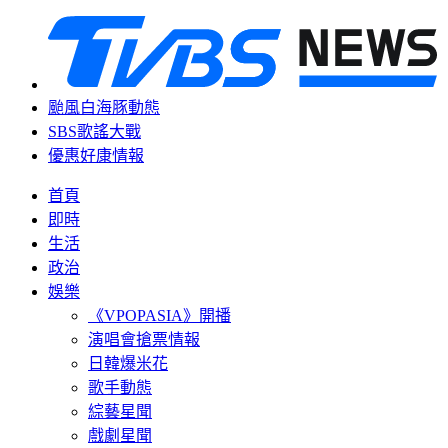
颱風白海豚動態
SBS歌謠大戰
優惠好康情報
首頁
即時
生活
政治
娛樂
《VPOPASIA》開播
演唱會搶票情報
日韓爆米花
歌手動態
綜藝星聞
戲劇星聞