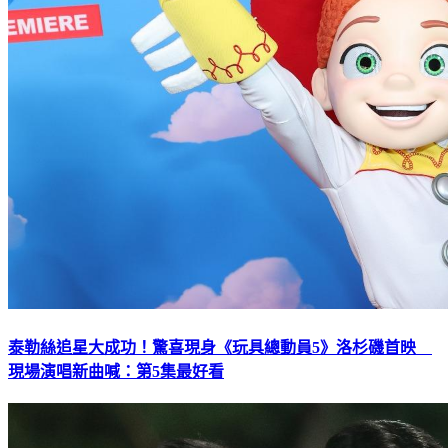
泰勒絲追星大成功！驚喜現身《玩具總動員5》洛杉磯首映
現場演唱新曲喊：第5集最好看