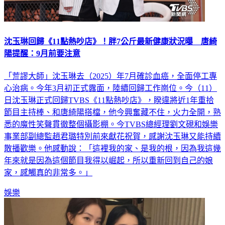
沈玉琳回歸《11點熱吵店》！胖7公斤最新健康狀況曝 唐綺
陽提醒：9月前要注意
「荒謬大師」沈玉琳去（2025）年7月確診血癌，全面停工專
心治病。今年3月初正式露面，陸續回歸工作崗位。今（11）
日沈玉琳正式回歸TVBS《11點熱吵店》，睽違將近1年重拾
節目主持棒、和唐綺陽搭檔，他今興奮藏不住，火力全開，熟
悉的魔性笑聲貫徹整個攝影棚。今TVBS總經理劉文硯和娛樂
事業部副總監趙君璐特別前來獻花祝賀，感謝沈玉琳又能持續
散播歡樂。他感動說：「這裡我的家、是我的根，因為我這幾
年來就是因為這個節目我得以崛起，所以重新回到自己的娘
家，感觸真的非常多。」
娛樂