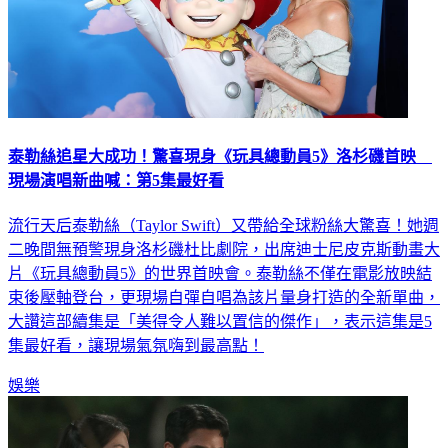
泰勒絲追星大成功！驚喜現身《玩具總動員5》洛杉磯首映
現場演唱新曲喊：第5集最好看
流行天后泰勒絲（Taylor Swift）又帶給全球粉絲大驚喜！她週
二晚間無預警現身洛杉磯杜比劇院，出席迪士尼皮克斯動畫大
片《玩具總動員5》的世界首映會。泰勒絲不僅在電影放映結
束後壓軸登台，更現場自彈自唱為該片量身打造的全新單曲，
大讚這部續集是「美得令人難以置信的傑作」，表示這集是5
集最好看，讓現場氣氛嗨到最高點！
娛樂