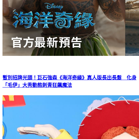
暫別招牌光頭！巨石強森《海洋奇緣》真人版長出長髮 化身
「毛伊」大秀動態刺青狂飆魔法