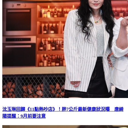
沈玉琳回歸《11點熱吵店》！胖7公斤最新健康狀況曝 唐綺
陽提醒：9月前要注意