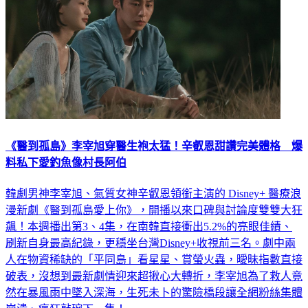
《醫到孤島》李宰旭穿醫生袍太猛！辛叡恩甜讚完美體格 爆
料私下愛釣魚像村長阿伯
韓劇男神李宰旭、氣質女神辛叡恩領銜主演的 Disney+ 醫療浪
漫新劇《醫到孤島愛上你》，開播以來口碑與討論度雙雙大狂
飆！本週播出第3、4集，在南韓直接衝出5.2%的亮眼佳績、
刷新自身最高紀錄，更穩坐台灣Disney+收視前三名。劇中兩
人在物資稀缺的「平同島」看星星、賞螢火蟲，曖昧指數直接
破表，沒想到最新劇情迎來超揪心大轉折，李宰旭為了救人竟
然在暴風雨中墜入深海，生死未卜的驚險橋段讓全網粉絲集體