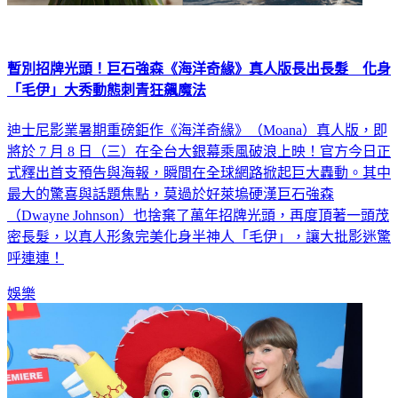
暫別招牌光頭！巨石強森《海洋奇緣》真人版長出長髮 化身
「毛伊」大秀動態刺青狂飆魔法
迪士尼影業暑期重磅鉅作《海洋奇緣》（Moana）真人版，即
將於 7 月 8 日（三）在全台大銀幕乘風破浪上映！官方今日正
式釋出首支預告與海報，瞬間在全球網路掀起巨大轟動。其中
最大的驚喜與話題焦點，莫過於好萊塢硬漢巨石強森
（Dwayne Johnson）也捨棄了萬年招牌光頭，再度頂著一頭茂
密長髮，以真人形象完美化身半神人「毛伊」，讓大批影迷驚
呼連連！
娛樂