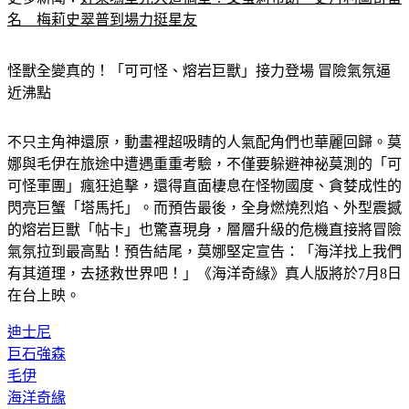
名　梅莉史翠普到場力挺星友
怪獸全變真的！「可可怪、熔岩巨獸」接力登場 冒險氣氛逼
近沸點
不只主角神還原，動畫裡超吸睛的人氣配角們也華麗回歸。莫
娜與毛伊在旅途中遭遇重重考驗，不僅要躲避神祕莫測的「可
可怪軍團」瘋狂追擊，還得直面棲息在怪物國度、貪婪成性的
閃亮巨蟹「塔馬托」。而預告最後，全身燃燒烈焰、外型震撼
的熔岩巨獸「帖卡」也驚喜現身，層層升級的危機直接將冒險
氣氛拉到最高點！預告結尾，莫娜堅定宣告：「海洋找上我們
有其道理，去拯救世界吧！」《海洋奇緣》真人版將於7月8日
在台上映。
迪士尼
巨石強森
毛伊
海洋奇緣