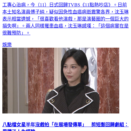
工專心治病，今（11）日式回歸TVBS《11點熱吵店》。日前
本土知名演員傅子純，疑似因急性血癌病逝震驚各界，沈玉琳
表示相當遺憾，「很喜歡看他演戲，那是演藝圈的一個巨大的
損失啊」。兩人同樣罹患血癌，沈玉琳感嘆：「這個病實在是
很難預防」。
娛樂
八點檔女星半年沒戲拍「在展場發傳單」 剪短髮回歸劇組：