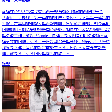
累積了人生經驗
蔡祥在台視八點檔《寶島西米樂 守護》飾演的西服店千金
「海珍」，歷經了第一季的被性侵、失憶、喪父等等一連串的
打擊，當年因被迫嫁人與母親鬧翻，負氣遠走他鄉，如今再度
回歸劇組。劇情安排她離開台灣後，獨自在香港影視圈做化妝
與造型工作，並以「Jennie」自稱，是大明星御用造型師。蔡
祥這次的回歸，更多了一份冷靜沉著與幹練，她表示：「覺得
我算是幸運，角色的設定前後差不多，所以不太需要重新整
理，就是多了更多回憶與掙扎的故事。」
娛樂