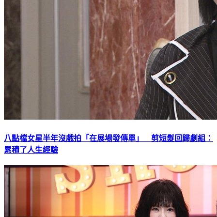
八點檔女星半年沒戲拍「在展場發傳單」 剪短髮回歸劇組：
累積了人生經驗