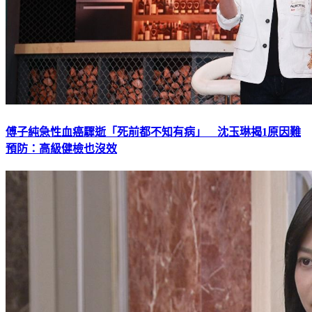
傅子純急性血癌驟逝「死前都不知有病」 沈玉琳揭1原因難
預防：高級健檢也沒效