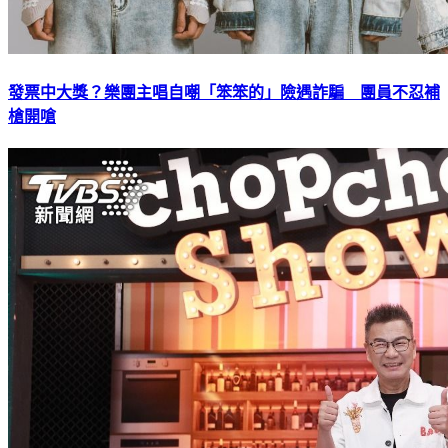
發票中大獎？樂團主唱自嘲「笨笨的」險遇詐騙 團員不忍補
槍開嗆