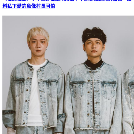
料私下愛釣魚像村長阿伯