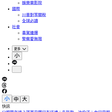
娛樂電影院
國際
川普對等關稅
全球必讀
社會
毒駕連爆
警察愛無限
更多
快訊