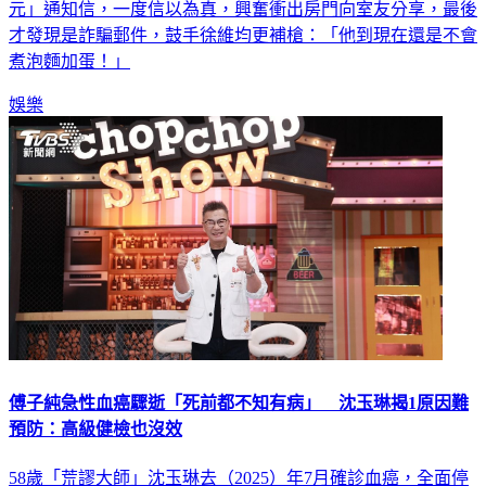
元」通知信，一度信以為真，興奮衝出房門向室友分享，最後
才發現是詐騙郵件，鼓手徐維均更補槍：「他到現在還是不會
煮泡麵加蛋！」
娛樂
傅子純急性血癌驟逝「死前都不知有病」 沈玉琳揭1原因難
預防：高級健檢也沒效
58歲「荒謬大師」沈玉琳去（2025）年7月確診血癌，全面停