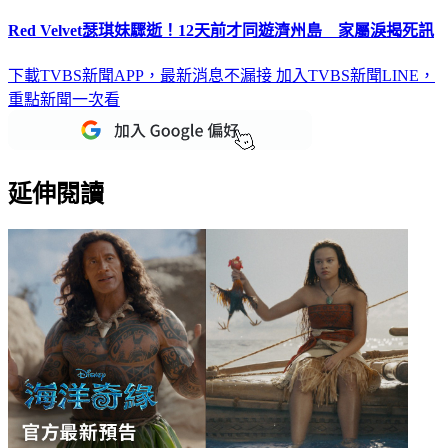
Red Velvet瑟琪妹驟逝！12天前才同遊濟州島 家屬淚揭死訊
下載TVBS新聞APP，最新消息不漏接
加入TVBS新聞LINE，
重點新聞一次看
延伸閱讀