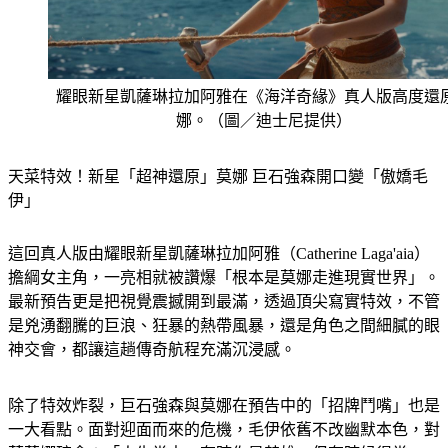
耀眼新星凱薩琳拉加阿雅在《海洋奇緣》真人版高度還
娜。（圖／迪士尼提供）
天菜特效！新星「超神還原」莫娜 巨石強森開口變「傲嬌毛
伊」
這回真人版由耀眼新星凱薩琳拉加阿雅（Catherine Laga'aia）
擔綱女主角，一亮相就被讚爆「根本是莫娜走進現實世界」。
最新預告更是把視覺震撼開到最滿，透過頂尖寫實特效，不管
是兇湧翻騰的巨浪、狂暴的熱帶風暴，還是角色之間細膩的眼
神交會，都讓這趟傳奇航程充滿沉浸感。
除了特效炸裂，巨石強森與莫娜在預告中的「招牌鬥嘴」也是
一大看點。面對迎面而來的危機，毛伊依舊不改幽默本色，對