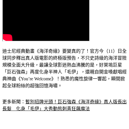
迪士尼經典動畫《海洋奇緣》要變真的了！官方今（11）日全
球同步釋出真人版電影的終極版預告，不只史詩級的海洋冒險
規模全面大升級，最讓全球影迷熱血沸騰的是，好萊塢巨星
「巨石強森」再度化身半神人「毛伊」，還親自開金嗓獻唱經
典神曲《You’re Welcome》！熟悉的魔性旋律一響起，瞬間掀
起全球粉絲的超強回憶海嘯。
更多新聞：
暫別招牌光頭！巨石強森《海洋奇緣》真人版長出
長髮　化身「毛伊」大秀動態刺青狂飆魔法