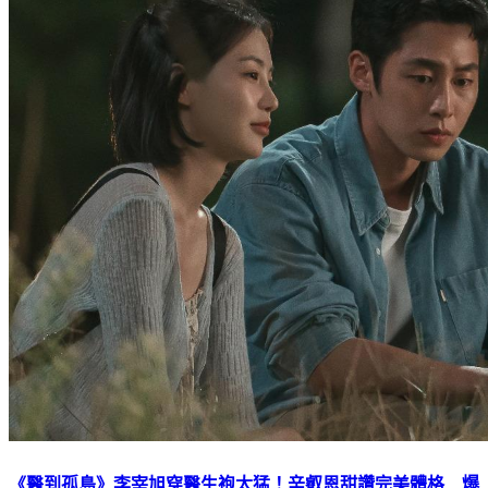
《醫到孤島》李宰旭穿醫生袍太猛！辛叡恩甜讚完美體格 爆