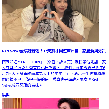
Red Velvet瑟琪妹驟逝！12天前才同遊濟州島 家屬淚揭死訊
南韓知名YTR「SUJIN」（수진，譯秀真）近日驚傳死訊，家
人在其頻道影片留言區心痛證實，「我們可愛的秀真已經在6
月7日因突發事故而成為天上的星星了」，消息一出也讓粉絲
們震驚不已。值得一提的是，秀真也是南韓人氣女團Red
Velvet成員瑟琪的表妹。
娛樂