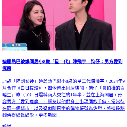
迪麗熱巴被爆同居小8歲「星二代」陳飛宇 狗仔：男方愛到
瘋魔
34歲「陸劇女神」迪麗熱巴跟小8歲的星二代陳飛宇，2024年9
月合作《白日提燈》，如今傳出同居緋聞，狗仔「會拍攝的百
曉生」昨（10）日爆料兩人交往約1年半，並在上海同居，形
容男方「愛到瘋魔」。網友以他們身上出現同款手鍊、常常待
在同一個城市，以及疑似陳飛宇的購物帳號為佐證，將這段秘
戀傳得繪聲繪影。更多新聞：
娛樂