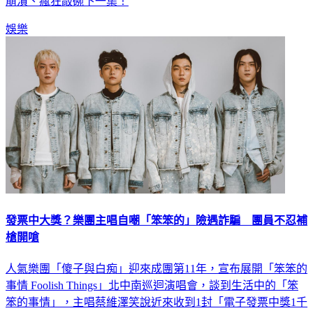
崩潰、瘋狂敲碗下一集！
娛樂
發票中大獎？樂團主唱自嘲「笨笨的」險遇詐騙 團員不忍補
槍開嗆
人氣樂團「傻子與白痴」迎來成團第11年，宣布展開「笨笨的
事情 Foolish Things」北中南巡迴演唱會，談到生活中的「笨
笨的事情」，主唱蔡維澤笑說近來收到1封「電子發票中獎1千