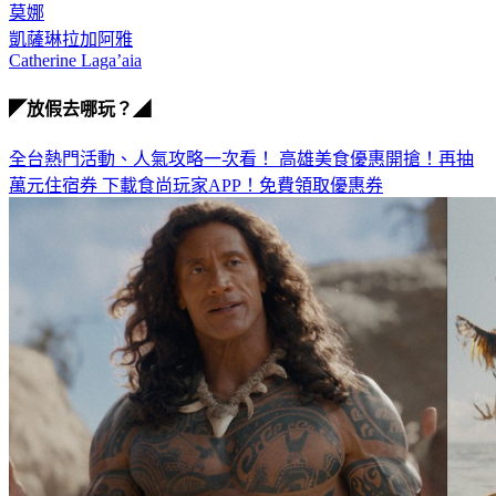
莫娜
凱薩琳拉加阿雅
Catherine Laga’aia
◤放假去哪玩？◢
全台熱門活動、人氣攻略一次看！
高雄美食優惠開搶！再抽
萬元住宿券
下載食尚玩家APP！免費領取優惠券