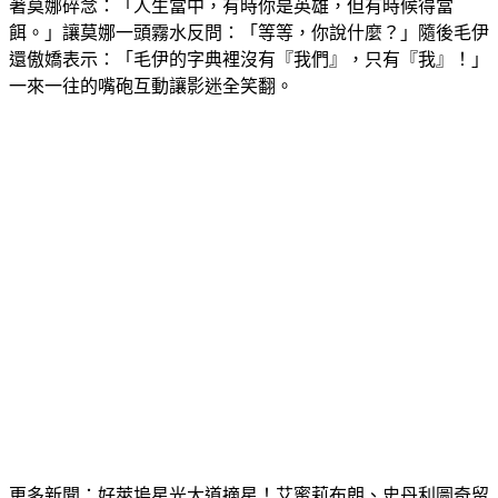
著莫娜碎念：「人生當中，有時你是英雄，但有時候得當
餌。」讓莫娜一頭霧水反問：「等等，你說什麼？」隨後毛伊
還傲嬌表示：「毛伊的字典裡沒有『我們』，只有『我』！」
一來一往的嘴砲互動讓影迷全笑翻。
更多新聞：
好萊塢星光大道摘星！艾蜜莉布朗、史丹利圖奇留