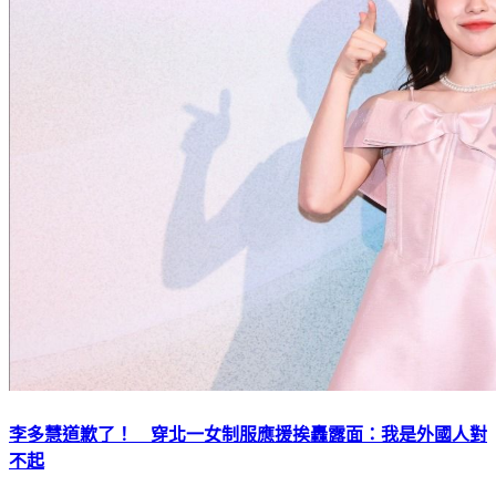
李多慧道歉了！ 穿北一女制服應援挨轟露面：我是外國人對
不起