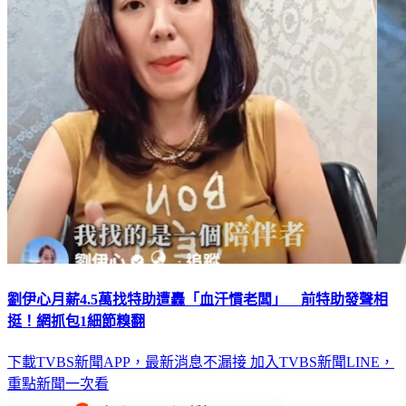
劉伊心月薪4.5萬找特助遭轟「血汗慣老闆」 前特助發聲相
挺！網抓包1細節糗翻
下載TVBS新聞APP，最新消息不漏接
加入TVBS新聞LINE，
重點新聞一次看