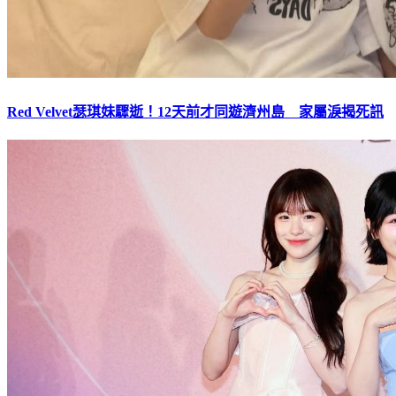
Red Velvet瑟琪妹驟逝！12天前才同遊濟州島 家屬淚揭死訊