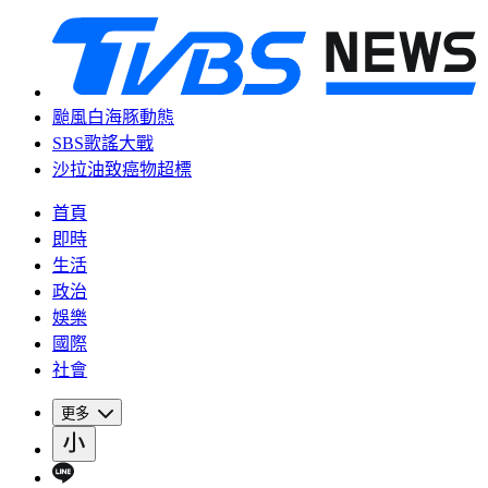
颱風白海豚動態
SBS歌謠大戰
沙拉油致癌物超標
首頁
即時
生活
政治
娛樂
國際
社會
更多