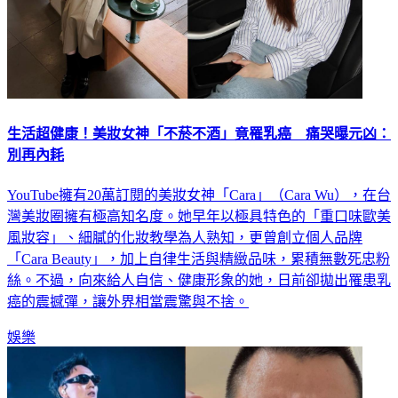
生活超健康！美妝女神「不菸不酒」竟罹乳癌 痛哭曝元凶：
別再內耗
YouTube擁有20萬訂閱的美妝女神「Cara」（Cara Wu），在台
灣美妝圈擁有極高知名度。她早年以極具特色的「重口味歐美
風妝容」、細膩的化妝教學為人熟知，更曾創立個人品牌
「Cara Beauty」，加上自律生活與精緻品味，累積無數死忠粉
絲。不過，向來給人自信、健康形象的她，日前卻拋出罹患乳
癌的震撼彈，讓外界相當震驚與不捨。
娛樂