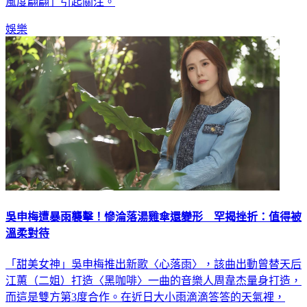
特助的女子心疼她遭攻擊，拍片聲援並說劉伊心「善良單純、
風度翩翩」引起關注。
娛樂
吳申梅遭暴雨襲擊！慘淪落湯雞傘還變形 罕揭挫折：值得被
溫柔對待
「甜美女神」吳申梅推出新歌〈心落雨〉，該曲出動曾替天后
江蕙（二姐）打造〈黑咖啡〉一曲的音樂人周韋杰量身打造，