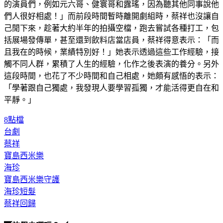
來劇組也多了很多新演員，她開心表示：「很想認識當時新進
的演員們，例如元六哥、健寰哥和露瑤，因為聽其他同事說他
們人很好相處！」而前段時間暫時離開劇組時，蔡祥也沒讓自
己閒下來，趁著大約半年的拍攝空檔，跑去嘗試各種打工，包
括展場發傳單，甚至還到飲料店當店員，蔡祥得意表示：「而
且我在的時候，業績特別好！」她表示透過這些工作經驗，接
觸不同人群，累積了人生的經驗，化作之後表演的養分。另外
這段時間，也花了不少時間和自己相處，她頗有感悟的表示：
「學著跟自己獨處，我發現人要學習孤獨，才能活得更自在和
平靜。」
8點檔
台劇
蔡祥
寶島西米樂
海珍
寶島西米樂守護
海珍短髮
蔡祥回歸