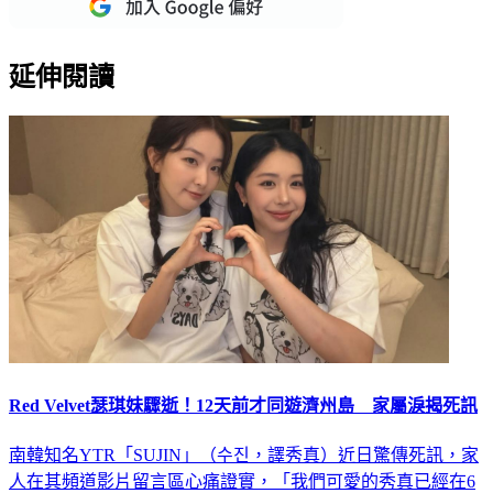
延伸閱讀
Red Velvet瑟琪妹驟逝！12天前才同遊濟州島 家屬淚揭死訊
南韓知名YTR「SUJIN」（수진，譯秀真）近日驚傳死訊，家