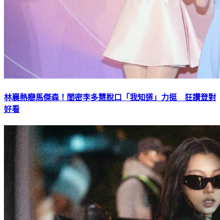
林襄熱戀馬傑森！閨密李多慧脫口「我知道」力挺 狂讚登對
好看