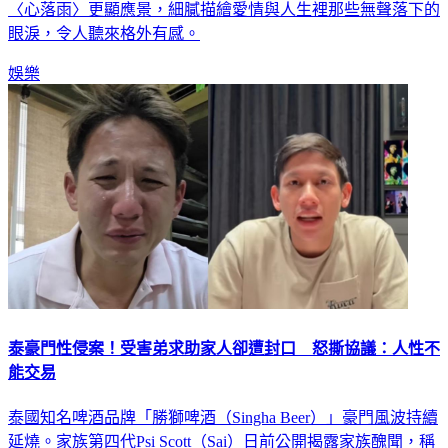
而這是雙方第3度合作。在近日大小雨滴滴答答的天氣裡，
〈心落雨〉更顯應景，細膩描繪愛情與人生裡那些無聲落下的
眼淚，令人聽來格外有感。
娛樂
泰豪門性侵案！受害弟求助家人卻遭封口 怒撕協議：人性不
能交易
泰國知名啤酒品牌「勝獅啤酒（Singha Beer）」豪門風波持續