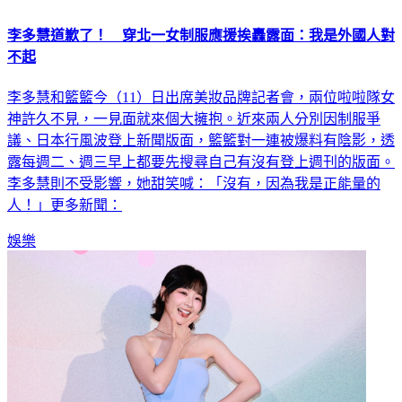
李多慧道歉了！ 穿北一女制服應援挨轟露面：我是外國人對
不起
李多慧和籃籃今（11）日出席美妝品牌記者會，兩位啦啦隊女
神許久不見，一見面就來個大擁抱。近來兩人分別因制服爭
議、日本行風波登上新聞版面，籃籃對一連被爆料有陰影，透
露每週二、週三早上都要先搜尋自己有沒有登上週刊的版面。
李多慧則不受影響，她甜笑喊：「沒有，因為我是正能量的
人！」更多新聞：
娛樂