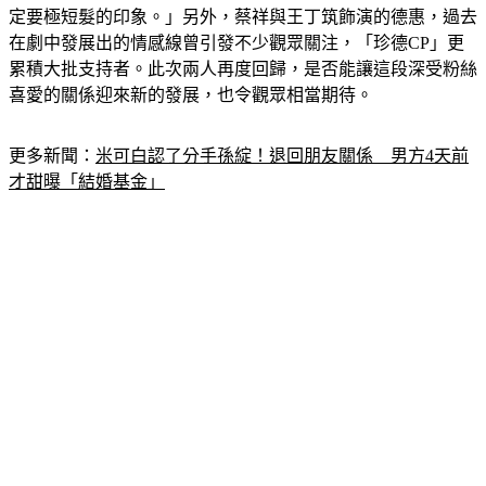
的，我覺得可以打破大家對於冷豔、同性之間愛慕的女生就一
定要極短髮的印象。」另外，蔡祥與王丁筑飾演的德惠，過去
在劇中發展出的情感線曾引發不少觀眾關注，「珍德CP」更
累積大批支持者。此次兩人再度回歸，是否能讓這段深受粉絲
喜愛的關係迎來新的發展，也令觀眾相當期待。
更多新聞：
米可白認了分手孫綻！退回朋友關係　男方4天前
才甜曝「結婚基金」