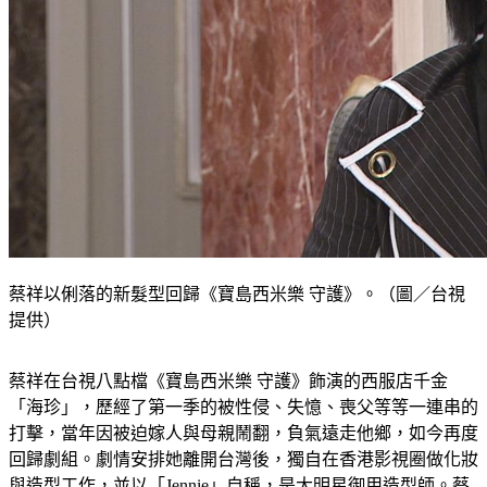
蔡祥以俐落的新髮型回歸《寶島西米樂 守護》。（圖／台視
提供）
蔡祥在台視八點檔《寶島西米樂 守護》飾演的西服店千金
「海珍」，歷經了第一季的被性侵、失憶、喪父等等一連串的
打擊，當年因被迫嫁人與母親鬧翻，負氣遠走他鄉，如今再度
回歸劇組。劇情安排她離開台灣後，獨自在香港影視圈做化妝