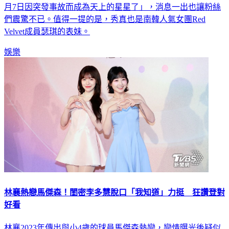
人在其頻道影片留言區心痛證實，「我們可愛的秀真已經在6
月7日因突發事故而成為天上的星星了」，消息一出也讓粉絲
們震驚不已。值得一提的是，秀真也是南韓人氣女團Red
Velvet成員瑟琪的表妹。
娛樂
林襄熱戀馬傑森！閨密李多慧脫口「我知道」力挺 狂讚登對
好看