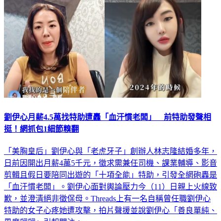
劉伊心月薪4.5萬找特助遭轟「血汗慣老闆」 前特助發聲相
挺！網抓包1細節糗翻
「美胸皇后」劉伊心與「老虎牙子」創辦人林志隆結婚多年，
日前因開出月薪4萬5千元，徵求需兼任司機、課業輔導、影音
剪輯且假日要陪同出遊的「十項全能」特助，引發全網砲轟是
「血汗慣老闆」。劉伊心面對輿論壓力今（11）日親上火線致
歉，並澄清絕非徵保母。Threads上有一名自稱曾任職劉伊心