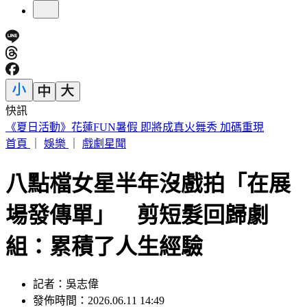
快訊
遠見天下創辦人高希均90歲辭世！「長壽5秘訣」曝 醫生也
認同
首頁
｜
娛樂
｜
戲劇星聞
八點檔女星半年沒戲拍「在展
場發傳單」 剪短髮回歸劇
組：累積了人生經驗
記者：吳志偉