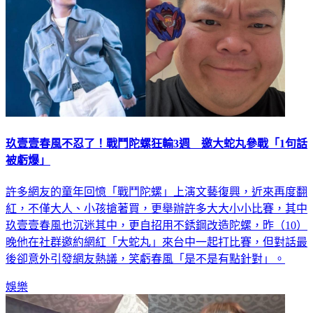
玖壹壹春風不忍了！戰鬥陀螺狂輸3週 邀大蛇丸參戰「1句話
被虧爆」
許多網友的童年回憶「戰鬥陀螺」上演文藝復興，近來再度翻
紅，不僅大人、小孩搶著買，更舉辦許多大大小小比賽，其中
玖壹壹春風也沉迷其中，更自招用不銹鋼改造陀螺，昨（10）
晚他在社群邀約網紅「大蛇丸」來台中一起打比賽，但對話最
後卻意外引發網友熱議，笑虧春風「是不是有點針對」。
娛樂