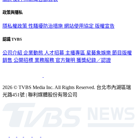
關於我們
56新聞台節目表
政策與隱私
隱私權政策
性騷擾防治措施
網站使用協定
版權宣告
認識 TVBS
公司介紹
企業動態
人才招募
主播專區
星藝象娛樂
節目版權
銷售
公開招標
業務服務
官方聲明
獲獎紀錄／認證
2026 © TVBS Media Inc. All Rights Reserved. 台北市內湖區瑞
光路451號 | 聯利媒體股份有限公司