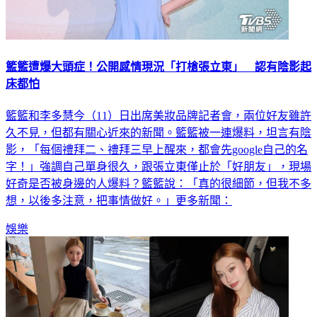
籃籃遭爆大頭症！公開感情現況「打槍張立東」 認有陰影起
床都怕
籃籃和李多慧今（11）日出席美妝品牌記者會，兩位好友雖許
久不見，但都有關心近來的新聞。籃籃被一連爆料，坦言有陰
影，「每個禮拜二、禮拜三早上醒來，都會先google自己的名
字！」強調自己單身很久，跟張立東僅止於「好朋友」，現場
好奇是否被身邊的人爆料？籃籃說：「真的很細節，但我不多
想，以後多注意，把事情做好。」更多新聞：
娛樂