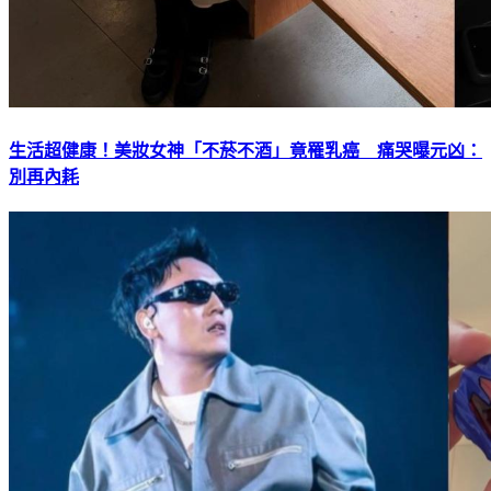
生活超健康！美妝女神「不菸不酒」竟罹乳癌 痛哭曝元凶：
別再內耗