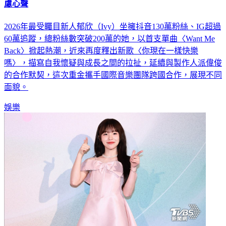
坐擁200萬粉絲！正妹女星「無照駕駛」親揭真相 吐懷疑焦
慮心聲
2026年最受矚目新人郁欣（Ivy）坐擁抖音130萬粉絲、IG超過
60萬追蹤，總粉絲數突破200萬的她，以首支單曲〈Want Me
Back〉掀起熱潮，近來再度釋出新歌〈你現在一樣快樂
嗎〉，描寫自我懷疑與成長之間的拉扯，延續與製作人派偉俊
的合作默契，這次重金攜手國際音樂團隊跨國合作，展現不同
面貌。
娛樂