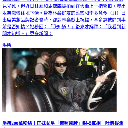
林襄2023年傳出與小4歲的球員馬傑森熱戀，戀情曝光後疑似
見光死，但近日林襄和馬傑森被拍到在大街上十指緊扣，爆出
姐弟戀轉往地下情。身為林襄好友的籃籃和李多慧今（11）日
出席美妝品牌記者會時，都對林襄獻上祝福，李多慧被問到事
前是否知情？她秒回：「我知道！」後來才解釋：「我看到新
聞才知道。」更多新聞：
娛樂