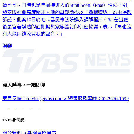
延燒。家族第四代Psi Scott（Sai）日前公開揭露家族醜聞，稱
遭哥哥、同時也是集團接班人的Sunit Scott（Phai）性侵，引
發泰國社會高度關注。他的母親隨後以「撤銷贈與」為由提起
訴訟，此案10日於帕卡農民事法院進入調解程序。Sai在出庭
後更當著媒體的面撕毀與家族簽訂的保密協議，表示「再也沒
有人能用錢收買我的聲音。」
娛樂
深入時事，一觸即見
意見反映：service@tvbs.com.tw
觀眾服務專線：02-2656-1599
TVBS新聞網