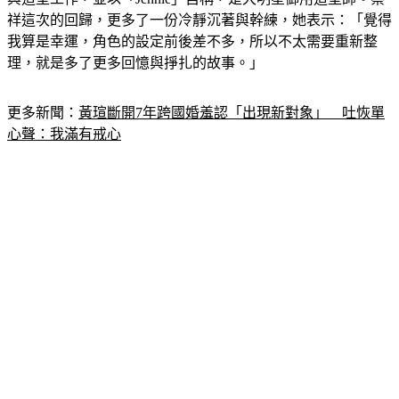
與造型工作，並以「Jennie」自稱，是大明星御用造型師。蔡
祥這次的回歸，更多了一份冷靜沉著與幹練，她表示：「覺得
我算是幸運，角色的設定前後差不多，所以不太需要重新整
理，就是多了更多回憶與掙扎的故事。」
更多新聞：
黃瑄斷開7年跨國婚羞認「出現新對象」　吐恢單
心聲：我滿有戒心