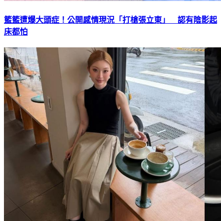
籃籃遭爆大頭症！公開感情現況「打槍張立東」 認有陰影起
床都怕