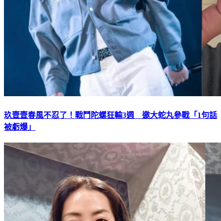
玖壹壹春風不忍了！戰鬥陀螺狂輸3週 邀大蛇丸參戰「1句話
被虧爆」