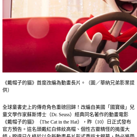
《戴帽子的貓》首度改編為動畫長片。（圖／華納兄弟影業提
供）
全球童書史上的傳奇角色重磅回歸！改編自美國「國寶級」兒
童文學作家蘇斯博士（Dr. Seuss）經典同名著作的動畫電影
《戴帽子的貓》（The Cat in the Hat），昨（10）日正式發布
官方預告。這名頭戴紅白條紋高帽、個性古靈精怪的搗蛋大