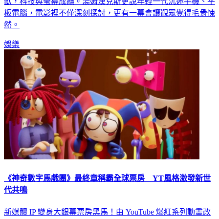
玩具收藏家，而是一個令所有現代家長都深感共鳴的洪水猛
獸，科技與螢幕成癮。湯姆漢克斯更說年輕一代沉迷手機、平
板電腦，電影裡不僅深刻探討，更有一幕會讓觀眾覺得毛骨悚
然。
娛樂
《神奇數字馬戲團》最終章稱霸全球票房 YT風格激發新世
代共鳴