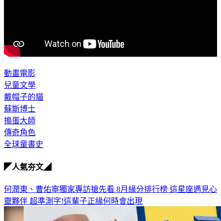
動畫電影
兒童文學
戴帽子的貓
蘇斯博士
搗蛋大師
傳奇角色
全球童書史
◤人氣夯文◢
何潤東、曹佑寧獨家專訪搶先看
8月緣分排行榜 這星座遇見心
靈夥伴
超準測字!這輩子正緣何時會出現