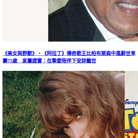
《美女與野獸》、《阿拉丁》傳奇歌王比柏布萊森中風辭世享
壽75歲 家屬證實：在摯愛陪伴下安詳離世