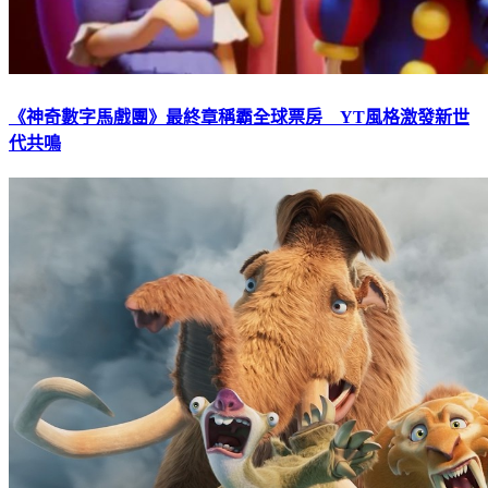
《神奇數字馬戲團》最終章稱霸全球票房 YT風格激發新世
代共鳴