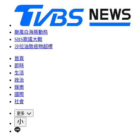
颱風白海豚動態
SBS歌謠大戰
沙拉油致癌物超標
首頁
即時
生活
政治
娛樂
國際
社會
更多