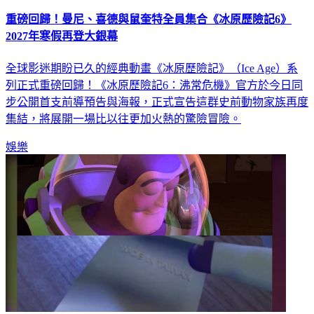
重磅回歸！曼尼、喜德與鼠奎特全員集合《冰原歷險記6》
2027年寒假再登大銀幕
全球影迷期盼已久的經典動畫《冰原歷險記》（Ice Age）系
列正式重磅回歸！《冰原歷險記6：沸常危機》官方於今日同
步公開首支前導預告與海報，正式宣告這群史前動物家族再度
集結，將展開一場比以往更加火熱的驚險冒險。
娛樂