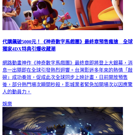
代購飆破5000元！《神奇數字馬戲團》最終章預售瘋搶 全球
獨家4DX特典引爆收藏潮
網路動畫神作《神奇數字馬戲團》最終章即將登上大銀幕，消
息一出隨即在全球引發熱烈迴響。台灣影迷多年來的熱情「敲
碗」成功奏效，促成此次全球同步上映計畫，日前開放預售
後，部分熱門場次瞬間秒殺，影城業者緊急加開場次以因應驚
人的動員力。
娛樂