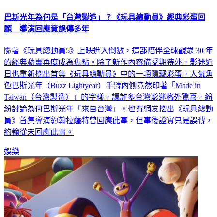
巴斯光年為何是「台灣製造」？《玩具總動員》經典彩蛋回
顧 導演回應竟誤傳多年
隨著《玩具總動員5》上映進入倒數，這部陪伴全球觀眾 30 年
的經典動畫再度成為焦點。除了新作內容備受期待外，影迷近
日也重新挖出首集《玩具總動員》中的一項隱藏彩蛋，人氣角
色巴斯光年（Buzz Lightyear）手臂內側竟然印著「Made in
Taiwan（台灣製造）」的字樣，讓許多台灣影迷格外驚喜，紛
紛討論為何巴斯光年「來自台灣」。也有網友挖出《玩具總動
員》首集導演約翰拉薩特曾回應此事，但事後證實只是誤傳，
約翰從未回應此事。
娛樂