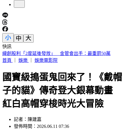
快訊
傅子純「穿病人服回家」生前暖舉惹鼻酸 愛妻心碎：我想你
了
首頁
｜
娛樂
｜
娛樂電影院
國寶級搗蛋鬼回來了！《戴帽
子的貓》傳奇登大銀幕動畫
紅白高帽穿梭時光大冒險
記者：陳建嘉