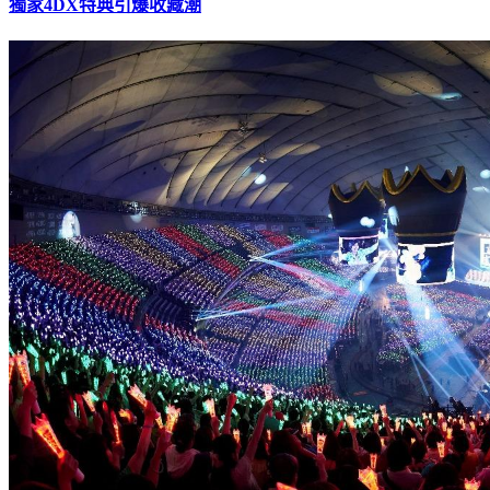
代購飆破5000元！《神奇數字馬戲團》最終章預售瘋搶 全球
獨家4DX特典引爆收藏潮