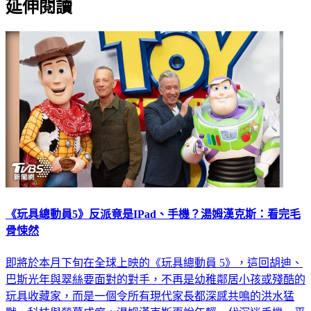
延伸閱讀
《玩具總動員5》反派竟是IPad、手機？湯姆漢克斯：看完毛
骨悚然
即將於本月下旬在全球上映的《玩具總動員 5》，這回胡迪、
巴斯光年與翠絲要面對的對手，不再是幼稚鄰居小孩或殘酷的