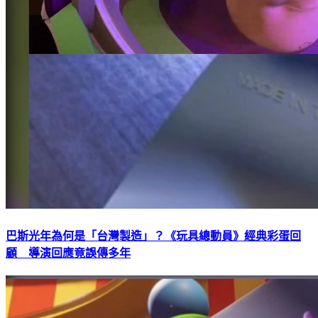
巴斯光年為何是「台灣製造」？《玩具總動員》經典彩蛋回
顧 導演回應竟誤傳多年