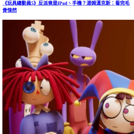
《玩具總動員5》反派竟是IPad、手機？湯姆漢克斯：看完毛
骨悚然