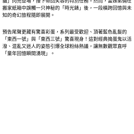
適應陌生環境而感到苦惱，此時最懂得製造歡樂的「戴帽子的
貓」閃亮登場，接下帶回笑容的特別任務。然而，當姊弟倆在
搬家紙箱中誤觸一只神秘的「時光錶」後，一段橫跨回憶與未
知的奇幻旅程隨即展開。
預告尾聲更藏有驚喜彩蛋，系列最受歡迎、頂著藍色亂髮的
「東西一號」與「東西三號」驚喜現身！這對經典搗蛋鬼以活
潑、混亂又迷人的姿態引爆全球粉絲熱議，讓無數觀眾直呼
「童年回憶瞬間湧現」。