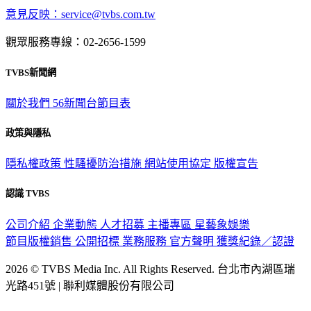
意見反映：service@tvbs.com.tw
觀眾服務專線：02-2656-1599
TVBS新聞網
關於我們
56新聞台節目表
政策與隱私
隱私權政策
性騷擾防治措施
網站使用協定
版權宣告
認識 TVBS
公司介紹
企業動態
人才招募
主播專區
星藝象娛樂
節目版權銷售
公開招標
業務服務
官方聲明
獲獎紀錄／認證
2026 © TVBS Media Inc. All Rights Reserved. 台北市內湖區瑞
光路451號 | 聯利媒體股份有限公司