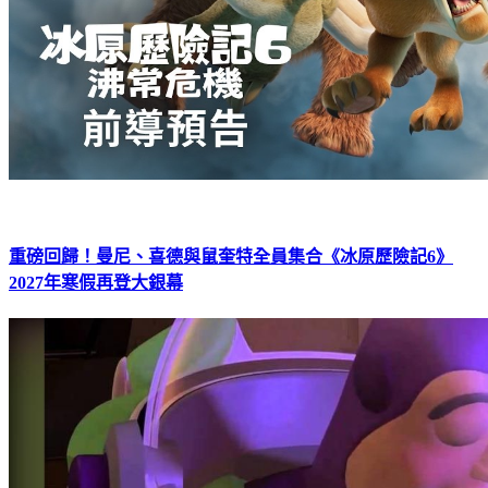
重磅回歸！曼尼、喜德與鼠奎特全員集合《冰原歷險記6》
2027年寒假再登大銀幕