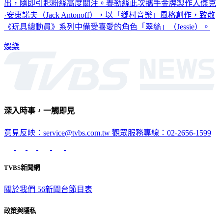
原創歌曲〈I Knew It, I Knew You〉。這項重磅合作消息一
出，隨即引起粉絲高度關注。泰勒絲此次攜手金牌製作人傑克
·安東諾夫（Jack Antonoff），以「鄉村音樂」風格創作，致敬
《玩具總動員》系列中備受喜愛的角色「翠絲」（Jessie）。
娛樂
深入時事，一觸即見
意見反映：service@tvbs.com.tw
觀眾服務專線：02-2656-1599
TVBS新聞網
關於我們
56新聞台節目表