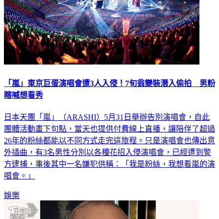
「嵐」東京巨蛋演唱會遭3人入侵！7旬翁變裝潛入偷拍 男粉
瞎喊想看秀
日本天團「嵐」（ARASHI）5月31日舉辦告別演唱會，自此
團體活動畫下句點，當天也提供付費線上直播，讓陪伴了超過
26年的粉絲都能以不同方式走完這旅程。只是演唱會也傳出意
外插曲，有3名男性分別以各種花招入侵演唱會，已經遭到警
方逮捕，事後其中一名嫌犯供稱：「我是粉絲，我想看嵐的演
唱會。」
娛樂