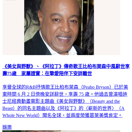
《美女與野獸》、《阿拉丁》傳奇歌王比柏布萊森中風辭世享
壽75歲 家屬證實：在摯愛陪伴下安詳離世
享譽全球的R&B抒情歌王比柏布萊森（Peabo Bryson）已於美
東時間 6 月 2 日傍晚安詳辭世，享壽 75 歲。他過去曾演唱迪
士尼經典動畫電影主題曲《美女與野獸》（Beauty and the
Beast）的同名主題曲以及《阿拉丁》的〈嶄新的世界〉（A
Whole New World）聞名全球，並兩度榮獲葛萊美獎肯定。