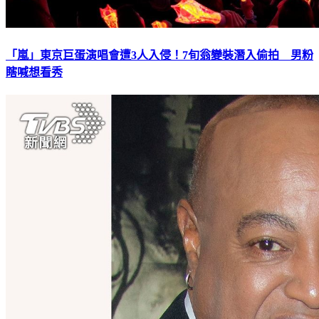
「嵐」東京巨蛋演唱會遭3人入侵！7旬翁變裝潛入偷拍 男粉
瞎喊想看秀