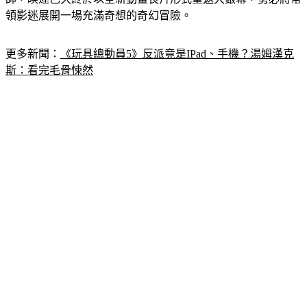
師，睽違已久終於以全新動畫長片形式重返大銀幕，勢必將帶
領影迷展開一場充滿奇想的奇幻冒險。
更多新聞：
《玩具總動員5》反派竟是IPad、手機？湯姆漢克
斯：看完毛骨悚然