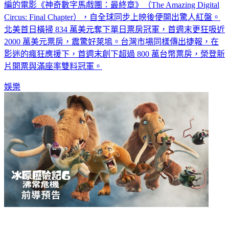
新媒體 IP 變身大銀幕票房黑馬！由 YouTube 爆紅系列動畫改
編的電影《神奇數字馬戲團：最終章》（The Amazing Digital
Circus: Final Chapter），自全球同步上映後便開出驚人紅盤。
北美首日橫掃 834 萬美元奪下單日票房冠軍，首週末更狂吸近
2000 萬美元票房，震驚好萊塢。台灣市場同樣傳出捷報，在
影迷的瘋狂應援下，首週末創下超過 800 萬台幣票房，榮登新
片開票與滿座率雙料冠軍。
娛樂