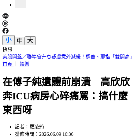
快訊
剛接手2天閃辭董座！宏碁發重訊曝：發現兆基屋管內部管理
缺失
首頁
｜
娛樂
在傅子純遺體前崩潰 高欣欣
奔ICU病房心碎痛罵：搞什麼
東西呀
記者：羅凌筠