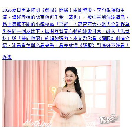
介紹與OST全攻略
2026夏日黑馬陸劇《耀眼》開播！由關曉彤、李昀銳領銜主
演，講述傲嬌的北京落難千金「晴也」，被迫來到偏遠海島，
遇上桀驁不馴的小鎮校霸「邢武」。高智商大小姐與全能野草
男在同一個屋簷下，展開互懟又心動的純愛日常，融入「偽骨
科」與「雙向救贖」的超強張力。本文帶你看《耀眼》劇情介
紹、演員角色與必看亮點，看完就懂《耀眼》到底好不好看！
娛樂