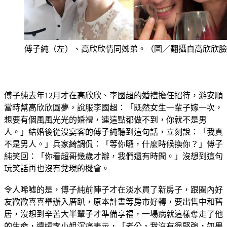
傅子純（左）、高欣欣情同姊弟。（圖／翻攝自高欣欣臉
傅子純去年12月才在高欣欣、李國超的婚禮擔任招待，游安順
當時幫高欣欣圓夢，說服李國超：「既然女生一輩子嫁一次，
想要有個風風光光的婚禮，連這點都做不到，你就不是男
人。」結婚後從沒宴客的傅子純聽到這句話，立刻說：「我真
不是男人。」兵家綺調侃：「等你囉，什麼時候換你？」傅子
純笑回：「你看超哥幾歲才辦，我們還有時間。」沒想到這句
玩笑話再也沒有兌現的機會。
令人唏噓的是，傅子純前陣子才在淡水買了新房子，跟圈內好
友歡歡喜喜舉辦入厝趴，原本計畫等房市好轉，要出售中和舊
居，沒想到辛苦大半輩子才準備享福，一場病就這樣奪走了他