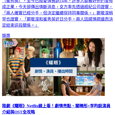
韓國演藝圈公認的神仙眷侶鄭敬淏與「少女時代」成員秀英
（崔秀英），至今已經愛情長跑14年，許多人都看好他們會修
成正果，今天卻傳出情斷消息，女方率先透過經紀公司證實，
「兩人確實已經分手，但決定繼續保持同事關係。」鄭敬淏稍
早也證實，「鄭敬淏和崔秀英近日分手。兩人因感情疏遠而決
定結束這段關係。」
娛樂
陸劇《耀眼》Netflix線上看！劇情亮點、關曉彤×李昀銳演員