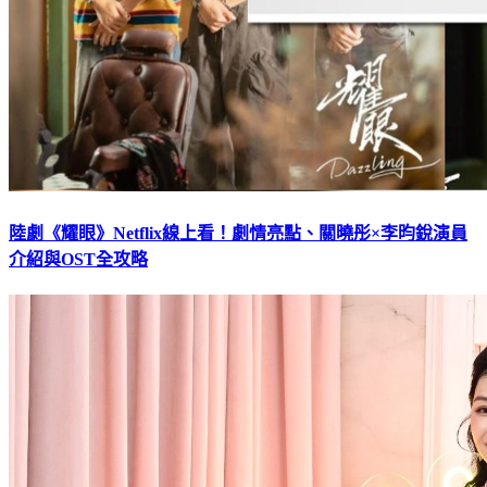
陸劇《耀眼》Netflix線上看！劇情亮點、關曉彤×李昀銳演員
介紹與OST全攻略