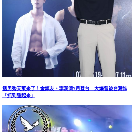
猛男秀天菜來了！金鎮友、李潤濟7月登台 大爆曾被台灣妹
「抓到腫起來」