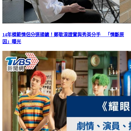
14年模範情侶分道揚鑣！鄭敬淏證實與秀英分手 「情斷原
因」曝光