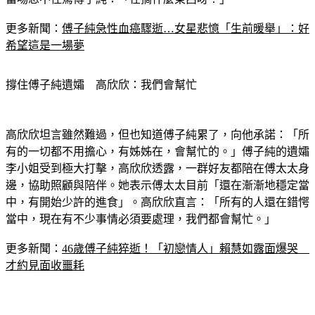
當場忍不住罵傅子純：「在搞什麼東西呀！」
更多新聞：
傅子純急性血癌驟逝…女星悲憶「生前暖舉」：好
希望這是一場夢
撐住傅子純遺孀　高欣欣：我們會幫忙
高欣欣坦言雖然難過，但也知道傅子純累了，向他承諾：「所
有的一切都不用擔心，有姊姊在，會幫忙的。」傅子純的遺孀
李小姐受到極大打擊，高欣欣透露，一群好友都陪在傅太太身
邊，協助照顧與陪伴。她表示傅太太目前「還在漸漸地穩定當
中，有開始少許的進食」。高欣欣直言：「所有的人還在錯愕
當中，現在有不少事情必須要處理，我們都會幫忙。」
更多新聞：
46歲傅子純猝逝！「初戀情人」賴慧如露面爆哭　
才約見面收噩耗