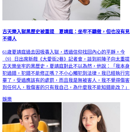
古天樂入獄黑歷史被重提 夏靖庭：坐牢不驕傲，但也沒有見
不得人
61歲夏靖庭過去因吸毒入獄，透過信仰找回內心的平靜。今
（9）日出席新戲《大愛街2巷》記者會，談到前陣子向太重提
古天樂坐牢的黑歷史，夏靖庭對此不以為然，他說：「我本身
犯過錯，犯錯不能修正嗎？不小心觸犯到法律，我已經執行完
畢了，受過應該有的處罰，而且我是無被害人，我不覺得傷害
到任何人，我傷害的只有我自己，為什麼我不能知錯能改？」
娛樂