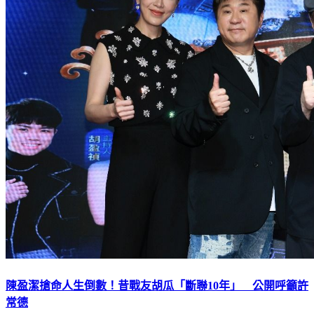
陳盈潔搶命人生倒數！昔戰友胡瓜「斷聯10年」 公開呼籲許