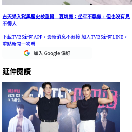
古天樂入獄黑歷史被重提 夏靖庭：坐牢不驕傲，但也沒有見
不得人
下載TVBS新聞APP，最新消息不漏接
加入TVBS新聞LINE，
重點新聞一次看
延伸閱讀