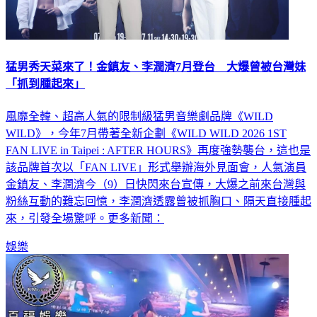
猛男秀天菜來了！金鎮友、李潤濟7月登台 大爆曾被台灣妹
「抓到腫起來」
風靡全韓、超高人氣的限制級猛男音樂劇品牌《WILD
WILD》，今年7月帶著全新企劃《WILD WILD 2026 1ST
FAN LIVE in Taipei : AFTER HOURS》再度強勢襲台，這也是
該品牌首次以「FAN LIVE」形式舉辦海外見面會，人氣演員
金鎮友、李潤濟今（9）日快閃來台宣傳，大爆之前來台灣與
粉絲互動的難忘回憶，李潤濟透露曾被抓胸口、隔天直接腫起
來，引發全場驚呼。更多新聞：
娛樂