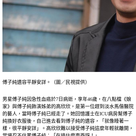
傅子純遺容平靜安詳。（圖／民視提供）
男星傅子純因急性血癌於7日病逝，享年46歲，在八點檔《娘
家》與傅子純飾演姊弟的高欣欣，是第一位趕到淡水馬偕醫院
的藝人，當時傅子純已經走了。她回憶護士在ICU病房幫傅子
純換好衣服後，自己進去看到傅子純的遺容，「就像睡著一
樣，很平靜安詳」。高欣欣難以接受傅子純這麼年輕就離開，