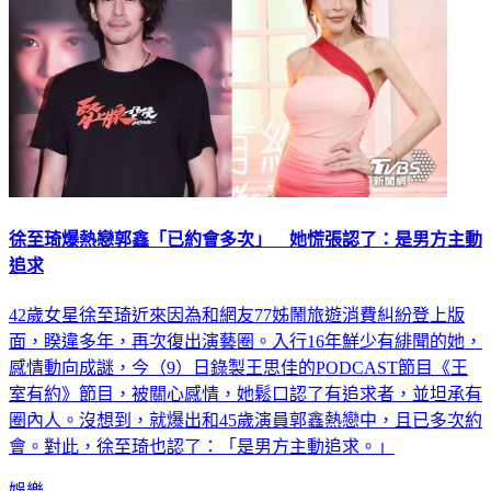
徐至琦爆熱戀郭鑫「已約會多次」 她慌張認了：是男方主動
追求
42歲女星徐至琦近來因為和網友77姊鬧旅遊消費糾紛登上版
面，睽違多年，再次復出演藝圈。入行16年鮮少有緋聞的她，
感情動向成謎，今（9）日錄製王思佳的PODCAST節目《王
室有約》節目，被關心感情，她鬆口認了有追求者，並坦承有
圈內人。沒想到，就爆出和45歲演員郭鑫熱戀中，且已多次約
會。對此，徐至琦也認了：「是男方主動追求。」