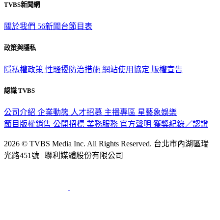
TVBS新聞網
關於我們
56新聞台節目表
政策與隱私
隱私權政策
性騷擾防治措施
網站使用協定
版權宣告
認識 TVBS
公司介紹
企業動態
人才招募
主播專區
星藝象娛樂
節目版權銷售
公開招標
業務服務
官方聲明
獲獎紀錄／認證
2026 © TVBS Media Inc. All Rights Reserved. 台北市內湖區瑞
光路451號 | 聯利媒體股份有限公司