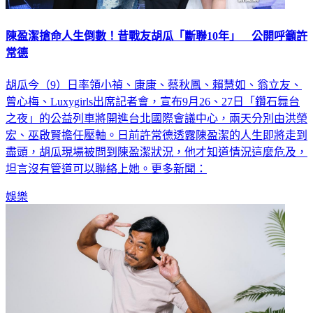
陳盈潔搶命人生倒數！昔戰友胡瓜「斷聯10年」 公開呼籲許
常德
胡瓜今（9）日率領小禎、康康、蔡秋鳳、賴慧如、翁立友、
曾心梅、Luxygirls出席記者會，宣布9月26、27日「鑽石舞台
之夜」的公益列車將開進台北國際會議中心，兩天分別由洪榮
宏、巫啟賢擔任壓軸。日前許常德透露陳盈潔的人生即將走到
盡頭，胡瓜現場被問到陳盈潔狀況，他才知道情況這麼危及，
坦言沒有管道可以聯絡上她。更多新聞：
娛樂