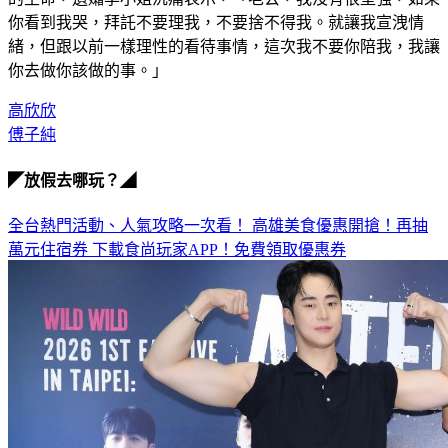
的生命，遺孀李小姐沉痛表示，「老公，我沒有很堅強，如果
你看到我哭，拜託不要理我，不要捨不得我。就讓我宣洩情
緒，但跟以前一樣理性的看待事情，這次我不要你陪我，我讓
你去做你該做的事。」
高欣欣
傅子純
◤放假去哪玩？◢
全台熱門活動、人氣攻略一次看！
高雄美食優惠開搶！再抽
萬元住宿券
下載食尚玩家APP！免費領取優惠券