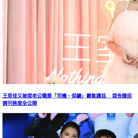
王思佳又被提老公職業「司機、保鑣」霸氣護尪 提告酸民
週刊進度全公開