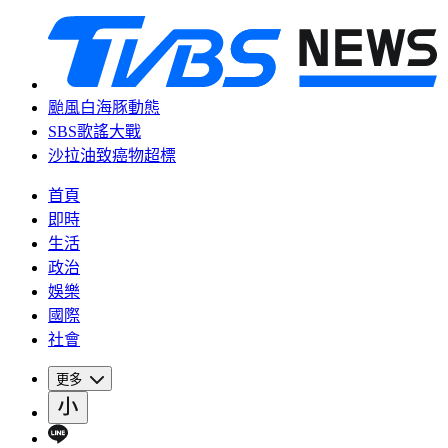
颱風白海豚動態
SBS歌謠大戰
沙拉油致癌物超標
首頁
即時
生活
政治
娛樂
國際
社會
更多