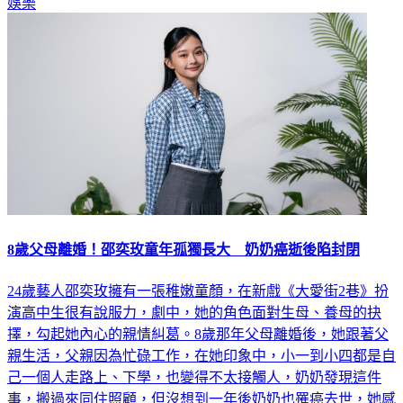
娛樂
8歲父母離婚！邵奕玫童年孤獨長大 奶奶癌逝後陷封閉
24歲藝人邵奕玫擁有一張稚嫩童顏，在新戲《大愛街2巷》扮
演高中生很有說服力，劇中，她的角色面對生母、養母的抉
擇，勾起她內心的親情糾葛。8歲那年父母離婚後，她跟著父
親生活，父親因為忙碌工作，在她印象中，小一到小四都是自
己一個人走路上、下學，也變得不太接觸人，奶奶發現這件