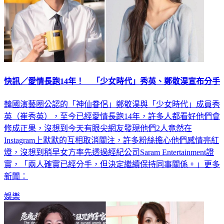
快訊／愛情長跑14年！ 「少女時代」秀英、鄭敬淏宣布分手
韓國演藝圈公認的「神仙眷侶」鄭敬淏與「少女時代」成員秀
英（崔秀英），至今已經愛情長跑14年，許多人都看好他們會
修成正果，沒想到今天有眼尖網友發現他們2人竟然在
Instagram上默默的互相取消關注，許多粉絲擔心他們感情亮紅
燈，沒想到稍早女方率先透過經紀公司Saram Entertainment證
實，「兩人確實已經分手，但決定繼續保持同事關係。」更多
新聞：
娛樂