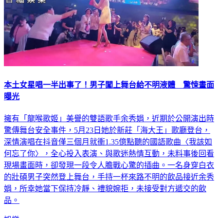
本土女星唱一半出事了！男子闖上舞台給不明液體 驚悚畫面
曝光
擁有「龍喉歌姬」美譽的雙語歌手余秀娟，近期於公開演出時
驚傳舞台安全事件，5月23日她於新莊「海大王」歌廳登台，
深情演唱在抖音僅三個月就衝1.35億點聽的國語歌曲〈我該如
何忘了你〉，全心投入表演、與歌迷熱情互動，未料事後回看
現場畫面時，卻發現一段令人膽戰心驚的插曲。一名身穿白衣
的壯碩男子突然登上舞台，手持一杯來路不明的飲品接近余秀
娟，所幸她當下保持冷靜、禮貌婉拒，未接受對方遞交的飲
品。