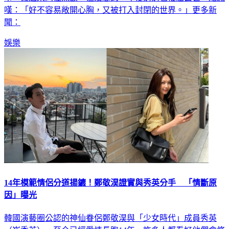
事，搬過來同住照顧，但沒想到一年後奶奶也罹癌去世，她感
嘆：「好不容易敞開心胸，又被打入封閉的世界。」更多新
聞：
娛樂
14年模範情侶分道揚鑣！鄭敬淏證實與秀英分手 「情斷原
因」曝光