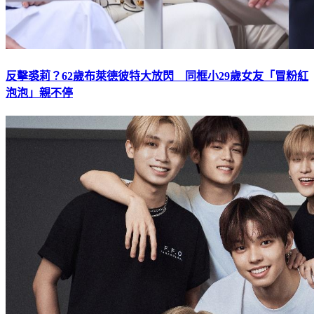
反擊裘莉？62歲布萊德彼特大放閃 同框小29歲女友「冒粉紅
泡泡」親不停