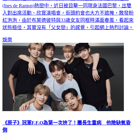
(Ines de Ramon)熱戀中，近日被目擊一同現身法國巴黎，出雙
入對出席活動、欣賞演唱會，街頭約會也大方不遮掩，散發粉
紅泡泡，由於布萊德彼特與33歲女友同框時滿面春風，看起來
狀態極佳，其實沒有「父女戀」的感覺，引起網上熱烈討論。
娛樂
《原子》冠軍F.F.O為第一次拚了！團長生重病 他險缺氧昏
倒