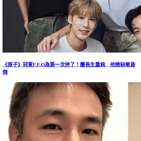
《原子》冠軍F.F.O為第一次拚了！團長生重病 他險缺氧昏
倒