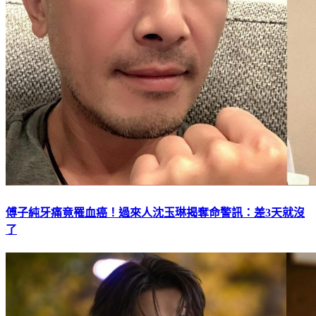
傅子純牙痛竟罹血癌！過來人沈玉琳揭奪命警訊：差3天就沒
了