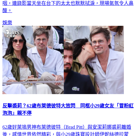
咽，連錄影當天坐在台下的太太也默默拭淚，現場氣氛令人鼻
酸。
娛樂
反擊裘莉？62歲布萊德彼特大放閃 同框小29歲女友「冒粉紅
泡泡」親不停
62歲好萊塢男神布萊德彼特（Brad Pitt）與安潔莉娜裘莉離婚
後，感情世界依然精彩，與小29歲珠寶設計師伊妮絲德拉蒙