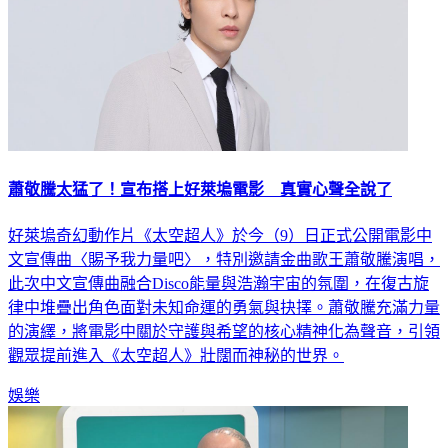
蕭敬騰太猛了！宣布搭上好萊塢電影 真實心聲全說了
好萊塢奇幻動作片《太空超人》於今（9）日正式公開電影中
文宣傳曲〈賜予我力量吧〉，特別邀請金曲歌王蕭敬騰演唱，
此次中文宣傳曲融合Disco能量與浩瀚宇宙的氛圍，在復古旋
律中堆疊出角色面對未知命運的勇氣與抉擇。蕭敬騰充滿力量
的演繹，將電影中關於守護與希望的核心精神化為聲音，引領
觀眾提前進入《太空超人》壯闊而神秘的世界。
娛樂