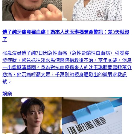
傅子純牙痛竟罹血癌！過來人沈玉琳揭奪命警訊：差3天就沒
了
46歲演員傅子純7日因急性血癌（急性骨髓性白血病）引發突
發症狀，緊急送往淡水馬偕醫院搶救後不治，享年46歲，消息
一出震撼演藝圈。身為對抗血癌過來人的沈玉琳聽聞噩耗萬分
悲痛，他沉痛呼籲大眾，千萬別忽視身體發出的微弱求救訊
號。
娛樂