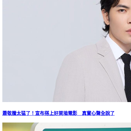
蕭敬騰太猛了！宣布搭上好萊塢電影 真實心聲全說了