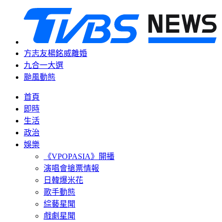
方志友楊銘威離婚
九合一大選
颱風動態
首頁
即時
生活
政治
娛樂
《VPOPASIA》開播
演唱會搶票情報
日韓爆米花
歌手動態
綜藝星聞
戲劇星聞