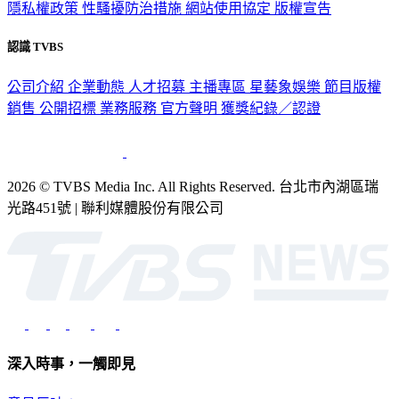
隱私權政策
性騷擾防治措施
網站使用協定
版權宣告
認識 TVBS
公司介紹
企業動態
人才招募
主播專區
星藝象娛樂
節目版權
銷售
公開招標
業務服務
官方聲明
獲獎紀錄／認證
2026 © TVBS Media Inc. All Rights Reserved. 台北市內湖區瑞
光路451號 | 聯利媒體股份有限公司
深入時事，一觸即見