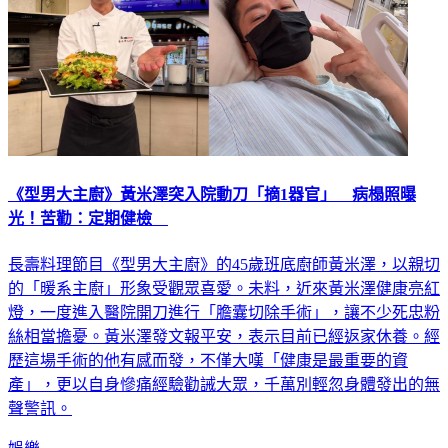
《型男大主廚》黃米澤突入院動刀「摘1器官」 病榻照曝
光！苦勸：定期健檢
長壽料理節目《型男大主廚》的45歲班底廚師黃米澤，以親切
的「暖系主廚」形象受觀眾喜愛。未料，近來黃米澤健康亮紅
燈，一度進入醫院開刀進行「膽囊切除手術」，讓不少死忠粉
絲相當擔憂。黃米澤發文報平安，表示目前已經返家休養。經
歷這場手術的他有感而發，不僅大嘆「健康是最重要的資
產」，更以自身慘痛經驗勸誡大眾，千萬別輕忽身體發出的無
聲警訊。