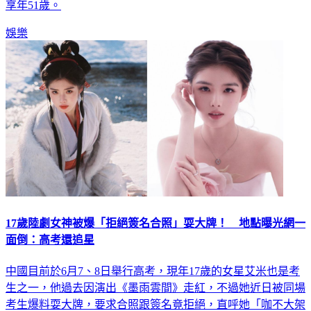
享年51歲。
娛樂
17歲陸劇女神被爆「拒絕簽名合照」耍大牌！ 地點曝光網一
面倒：高考還追星
中國目前於6月7、8日舉行高考，現年17歲的女星艾米也是考
生之一，他過去因演出《墨雨雲間》走紅，不過她近日被同場
考生爆料耍大牌，要求合照跟簽名竟拒絕，直呼她「咖不大架