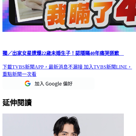
獨／出家女星遭爆22歲未婚生子！認隱瞞40年痛哭道歉
下載TVBS新聞APP，最新消息不漏接
加入TVBS新聞LINE，
重點新聞一次看
延伸閱讀