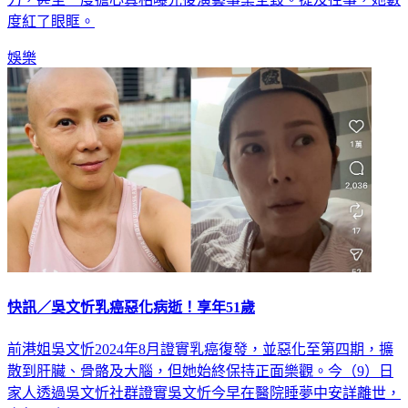
度紅了眼眶。
娛樂
快訊／吳文忻乳癌惡化病逝！享年51歲
前港姐吳文忻2024年8月證實乳癌復發，並惡化至第四期，擴
散到肝臟、骨骼及大腦，但她始終保持正面樂觀。今（9）日
家人透過吳文忻社群證實吳文忻今早在醫院睡夢中安詳離世，