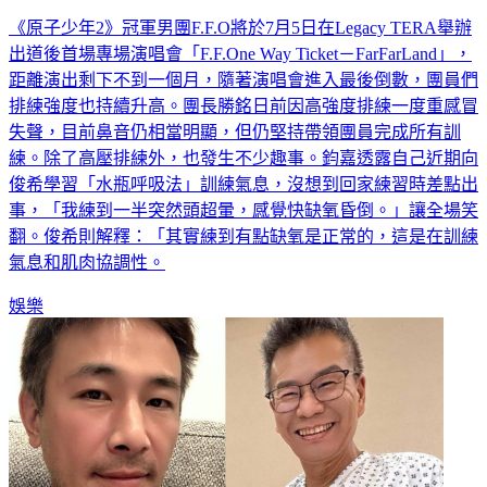
《原子少年2》冠軍男團F.F.O將於7月5日在Legacy TERA舉辦
出道後首場專場演唱會「F.F.One Way Ticket－FarFarLand」，
距離演出剩下不到一個月，隨著演唱會進入最後倒數，團員們
排練強度也持續升高。團長勝銘日前因高強度排練一度重感冒
失聲，目前鼻音仍相當明顯，但仍堅持帶領團員完成所有訓
練。除了高壓排練外，也發生不少趣事。鈞嘉透露自己近期向
俊希學習「水瓶呼吸法」訓練氣息，沒想到回家練習時差點出
事，「我練到一半突然頭超暈，感覺快缺氧昏倒。」讓全場笑
翻。俊希則解釋：「其實練到有點缺氧是正常的，這是在訓練
氣息和肌肉協調性。
娛樂