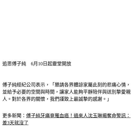
追思傅子純　6月10日起靈堂開放
傅子純經紀公司表示，「懇請各界體諒家屬此刻的悲痛心情，
並給予必要的空間與時間，讓家人能夠平靜陪伴與送別摯愛親
人。對於各界的關懷，我們謹致上最誠摯的感謝。」
更多新聞：
傅子純牙痛竟罹血癌！過來人沈玉琳揭奪命警訊：
差3天就沒了