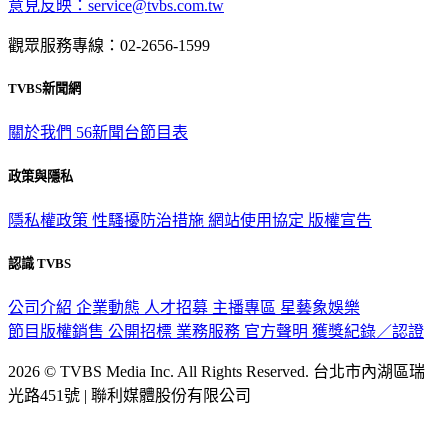
意見反映：service@tvbs.com.tw
觀眾服務專線：02-2656-1599
TVBS新聞網
關於我們
56新聞台節目表
政策與隱私
隱私權政策
性騷擾防治措施
網站使用協定
版權宣告
認識 TVBS
公司介紹
企業動態
人才招募
主播專區
星藝象娛樂
節目版權銷售
公開招標
業務服務
官方聲明
獲獎紀錄／認證
2026 © TVBS Media Inc. All Rights Reserved. 台北市內湖區瑞
光路451號 | 聯利媒體股份有限公司