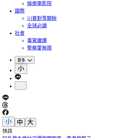
娛樂電影院
國際
川普對等關稅
全球必讀
社會
毒駕連爆
警察愛無限
更多
快訊