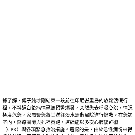
據了解，傅子純才剛結束一段前往印尼峇里島的放鬆渡假行
程，不料返台後病情毫無預警爆發，突然失去呼吸心跳，情況
極度危急，家屬緊急將其送往淡水馬偕醫院進行搶救。在急診
室內，醫療團隊與死神賽跑，連續施以多次心肺復甦術
（CPR）與各項緊急救治措施。遺憾的是，由於急性病情來得