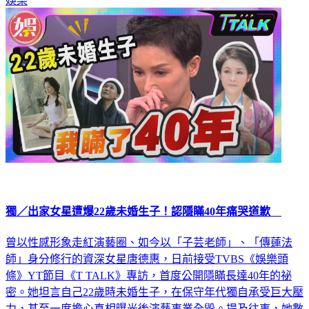
娛樂
獨／出家女星遭爆22歲未婚生子！認隱瞞40年痛哭道歉
曾以性感形象走紅演藝圈、如今以「子芸老師」、「傳蓮法
師」身分修行的資深女星唐德惠，日前接受TVBS《娛樂頭
條》YT節目《T TALK》專訪，首度公開隱瞞長達40年的祕
密。她坦言自己22歲時未婚生子，在保守年代獨自承受巨大壓
力，甚至一度擔心真相曝光後演藝事業全毀。提及往事，她數