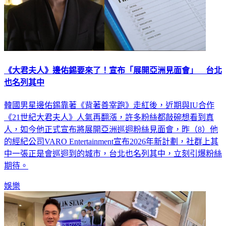
《大君夫人》邊佑錫要來了！宣布「展開亞洲見面會」 台北
也名列其中
韓國男星邊佑錫靠著《背著善宰跑》走紅後，近期與IU合作
《21世紀大君夫人》人氣再翻漲，許多粉絲都敲碗想看到真
人，如今他正式宣布將展開亞洲巡迴粉絲見面會，昨（8）他
的經紀公司VARO Entertainment宣布2026年新計劃，社群上其
中一張正是會巡迴到的城市，台北也名列其中，立刻引爆粉絲
期待。
娛樂