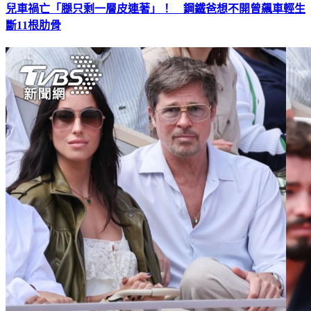
兒車禍亡「腿只剩一層皮連著」！ 鋼鐵爸想不開曾飆車輕生
斷11根肋骨