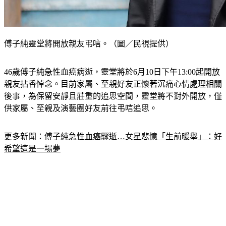
傅子純靈堂將開放親友弔唁。（圖／民視提供）
46歲傅子純急性血癌病逝，靈堂將於6月10日下午13:00起開放
親友拈香悼念。目前家屬、至親好友正懷著沉痛心情處理相關
後事，為保留安靜且莊重的追思空間，靈堂將不對外開放，僅
供家屬、至親及演藝圈好友前往弔唁追思。
更多新聞：
傅子純急性血癌驟逝…女星悲憶「生前暖舉」：好
希望這是一場夢