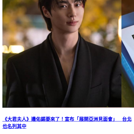
《大君夫人》邊佑錫要來了！宣布「展開亞洲見面會」 台北
也名列其中