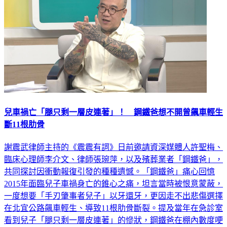
兒車禍亡「腿只剩一層皮連著」！ 鋼鐵爸想不開曾飆車輕生
斷11根肋骨
謝震武律師主持的《震震有詞》日前邀請資深媒體人許聖梅、
臨床心理師李介文、律師張琬萍，以及殯葬業者「鋼鐵爸」，
共同探討因衝動報復引發的種種遺憾。「鋼鐵爸」痛心回憶
2015年面臨兒子車禍身亡的錐心之痛，坦言當時被恨意蒙蔽，
一度想要「手刃肇事者兒子」以牙還牙，更因走不出悲傷選擇
在北宜公路飆車輕生、導致11根肋骨斷裂。提及當年在急診室
看到兒子「腿只剩一層皮連著」的慘狀，鋼鐵爸在棚內數度哽