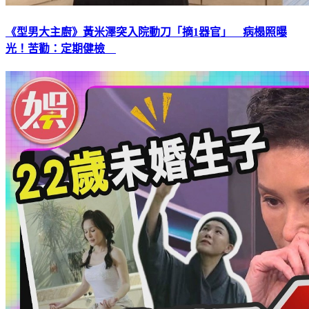
《型男大主廚》黃米澤突入院動刀「摘1器官」 病榻照曝
光！苦勸：定期健檢