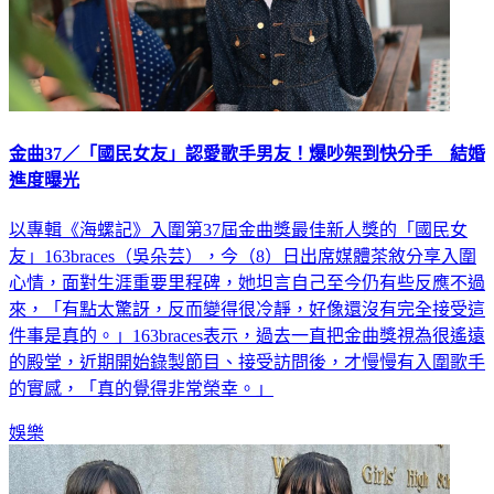
金曲37／「國民女友」認愛歌手男友！爆吵架到快分手 結婚
進度曝光
以專輯《海螺記》入圍第37屆金曲獎最佳新人獎的「國民女
友」163braces（吳朵芸），今（8）日出席媒體茶敘分享入圍
心情，面對生涯重要里程碑，她坦言自己至今仍有些反應不過
來，「有點太驚訝，反而變得很冷靜，好像還沒有完全接受這
件事是真的。」163braces表示，過去一直把金曲獎視為很遙遠
的殿堂，近期開始錄製節目、接受訪問後，才慢慢有入圍歌手
的實感，「真的覺得非常榮幸。」
娛樂