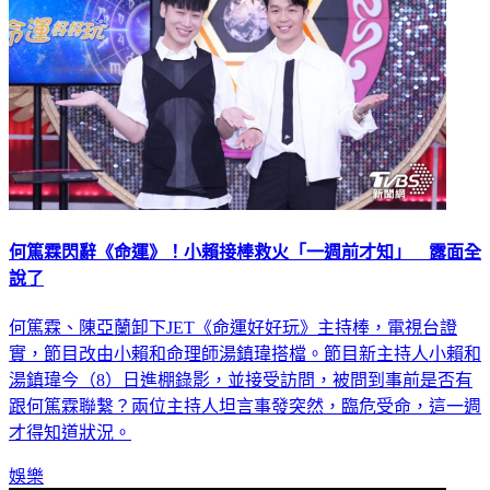
何篤霖閃辭《命運》！小賴接棒救火「一週前才知」 露面全
說了
何篤霖、陳亞蘭卸下JET《命運好好玩》主持棒，電視台證
實，節目改由小賴和命理師湯鎮瑋搭檔。節目新主持人小賴和
湯鎮瑋今（8）日進棚錄影，並接受訪問，被問到事前是否有
跟何篤霖聯繫？兩位主持人坦言事發突然，臨危受命，這一週
才得知道狀況。