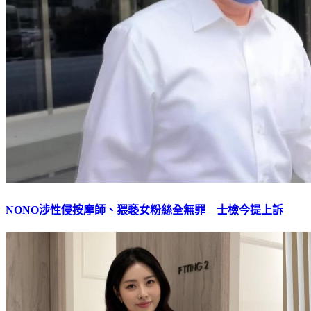
NONO涉性侵按摩師、猥褻女粉絲全無罪 士檢今提上訴