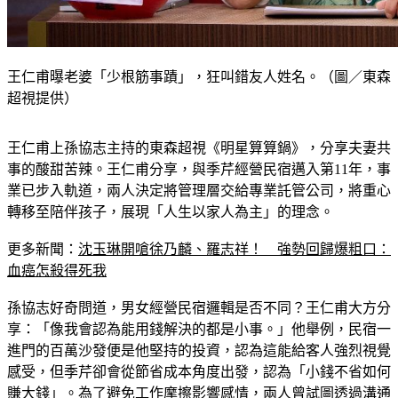
王仁甫曝老婆「少根筋事蹟」，狂叫錯友人姓名。（圖／東森
超視提供）
王仁甫上孫協志主持的東森超視《明星算算鍋》，分享夫妻共
事的酸甜苦辣。王仁甫分享，與季芹經營民宿邁入第11年，事
業已步入軌道，兩人決定將管理層交給專業託管公司，將重心
轉移至陪伴孩子，展現「人生以家人為主」的理念。
更多新聞：
沈玉琳開嗆徐乃麟、羅志祥！　強勢回歸爆粗口：
血癌怎殺得死我
孫協志好奇問道，男女經營民宿邏輯是否不同？王仁甫大方分
享：「像我會認為能用錢解決的都是小事。」他舉例，民宿一
進門的百萬沙發便是他堅持的投資，認為這能給客人強烈視覺
感受，但季芹卻會從節省成本角度出發，認為「小錢不省如何