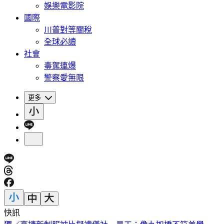
娛樂電影院
國際
川普對等關稅
全球必讀
社會
毒駕連爆
警察愛無限
更多
快訊