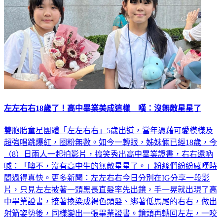
左左右右18歲了！高中畢業美成這樣 嘆：沒無敵星星了
雙胞胎童星團體「左左右右」5歲出道，當年憑藉可愛模樣及
超強唱跳爆紅，圈粉無數。如今一轉眼，姊妹倆已經18歲，今
（8）日兩人一起拍影片，搞笑秀出高中畢業證書，右右還吶
喊：「噢不，沒有高中生的無敵星星了。」粉絲們紛紛感嘆時
間過得真快。更多新聞：左左右右今日分別在IG分享一段影
片，只見左左披著一頭黑長直髮率先出鏡，手一晃就出現了高
中畢業證書，接著換染成褐色頭髮、綁著低馬尾的右右，做出