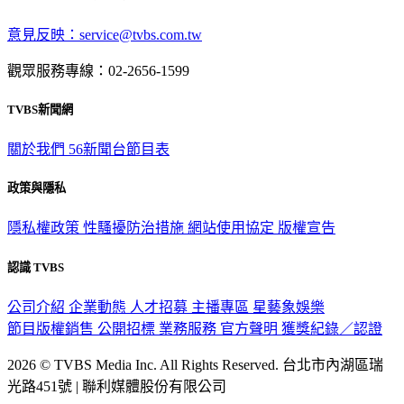
深入時事，一觸即見
意見反映：service@tvbs.com.tw
觀眾服務專線：02-2656-1599
TVBS新聞網
關於我們
56新聞台節目表
政策與隱私
隱私權政策
性騷擾防治措施
網站使用協定
版權宣告
認識 TVBS
公司介紹
企業動態
人才招募
主播專區
星藝象娛樂
節目版權銷售
公開招標
業務服務
官方聲明
獲獎紀錄／認證
2026 © TVBS Media Inc. All Rights Reserved. 台北市內湖區瑞