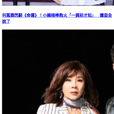
何篤霖閃辭《命運》！小賴接棒救火「一週前才知」 露面全
說了