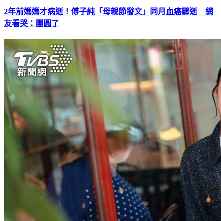
2年前媽媽才病逝！傅子純「母親節發文」同月血癌驟逝 網
友看哭：團圓了