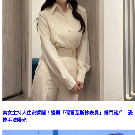
美女主持人住家遭闖！怪男「假冒瓦斯抄表員」侵門踏戶 恐
怖手法曝光