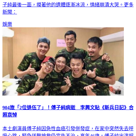
院急救不治，年僅46歲撒手人寰，女星兵家綺衝到ICU，見傅
子純最後一面，摸著他的遺體逐漸冰涼，情緒崩潰大哭。更多
新聞：
娛樂
904旅「2位退伍了」！傅子純病逝 李興文貼《新兵日記》合
照哀悼
本土劇演員傅子純因急性血癌引發併發症，在家中突然失去呼