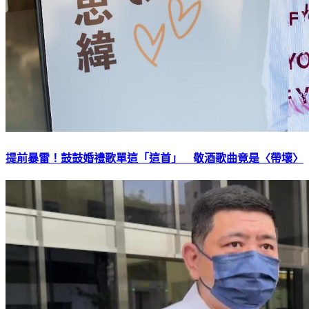
提前暴雷！鼓鼓婚禮歌單這「這首」 敬酒歌曲竟是〈帶壞〉