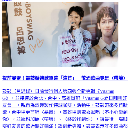
娛樂
提前暴雷！鼓鼓婚禮歌單這「這首」 敬酒歌曲竟是〈帶壞〉
鼓鼓（呂思緯）日前發行個人第四張全新專輯《Vitamin
G》，並接連於台北、台中、高雄舉辦「Vitamin G夏日咖啡好
友會」，親自為歌迷製作特調咖啡，活動中，鼓鼓帶來多首新
歌，台中場更首唱〈暴風〉，高雄場則驚喜獻唱〈不小心滑到
你〉，並寵粉加碼〈帶壞〉、〈終於找到你〉，讓最後一場咖