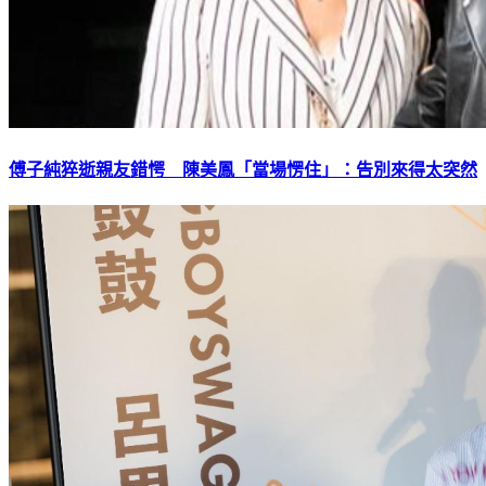
傅子純猝逝親友錯愕 陳美鳳「當場愣住」：告別來得太突然