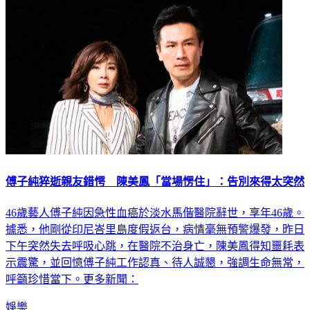
娛樂
傅子純猝逝親友錯愕 陳美鳳「當場愣住」：告別來得太突然
46歲藝人傅子純因急性血癌於淡水馬偕醫院辭世，享年46歲。
據悉，他剛從印尼峇里島度假返台，病情毫無預警爆發，昨日
下午突然失去呼吸心跳，在醫院不治身亡，陳美鳳得知噩耗表
示震驚，並回憶傅子純工作認真、待人誠懇，強調生命無常，
呼籲珍惜當下。更多新聞：