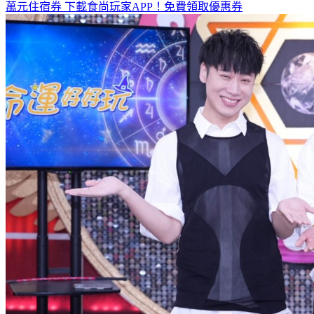
全台熱門活動、人氣攻略一次看！
高雄美食優惠開搶！再抽
萬元住宿券
下載食尚玩家APP！免費領取優惠券