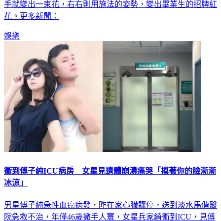
射箭姿勢後，同樣變出一張畢業證書。鏡頭再轉回左左，一咬
手就變出一束花，右右則用施法的姿勢，變出畢業生的招牌紅
花。更多新聞：
娛樂
衝到傅子純ICU病房 女星見遺體崩潰痛哭「摸著你的臉漸漸
冰涼」
男星傅子純急性血癌病發，昨在家心臟驟停，送到淡水馬偕醫