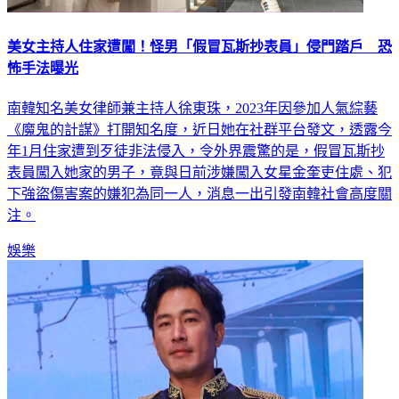
美女主持人住家遭闖！怪男「假冒瓦斯抄表員」侵門踏戶 恐
怖手法曝光
南韓知名美女律師兼主持人徐東珠，2023年因參加人氣綜藝
《魔鬼的計謀》打開知名度，近日她在社群平台發文，透露今
年1月住家遭到歹徒非法侵入，令外界震驚的是，假冒瓦斯抄
表員闖入她家的男子，竟與日前涉嫌闖入女星金奎吏住處、犯
下強盜傷害案的嫌犯為同一人，消息一出引發南韓社會高度關
注。
娛樂