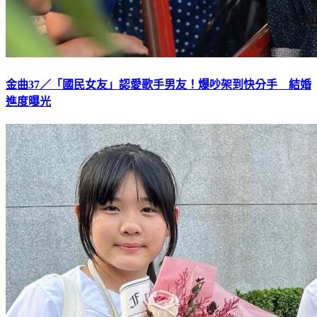
金曲37／「國民女友」認愛歌手男友！爆吵架到快分手 結婚
進度曝光