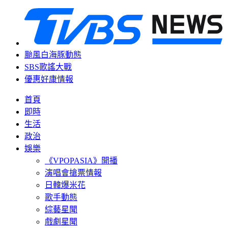
颱風白海豚動態
SBS歌謠大戰
優惠好康情報
首頁
即時
生活
政治
娛樂
《VPOPASIA》開播
演唱會搶票情報
日韓爆米花
歌手動態
綜藝星聞
戲劇星聞