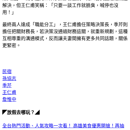
賺大錢」。為了避免工作摩擦影響感情，兩人曾試圖透過溝通
解決，但王仁甫笑稱：「只要一談工作就臉臭，喊停也沒
用！」
最終兩人達成「職能分工」，王仁甫擔任策略決策長，季芹則
擔任把關財務長，若決策沒通過財務這關，就重新規劃，這種
互相尊重的溝通模式，反而讓夫妻間擁有更多共同話題，關係
更緊密。
民宿
孫協志
季芹
王仁甫
詹惟中
◤放假去哪玩？◢