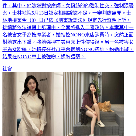
藝人NONO陳宣裕2023年間遭多名女子指控捲入#MeToo事
件，其中，他涉嫌對按摩師、女粉絲的的強制性交、強制猥褻
案，士林地院5月13日認定相關證據不足，一審判處無罪。士
林地檢署今（8）日已依《刑事訴訟法》規定先行聲明上訴，
後續將依法補提上訴理由，全案將進入二審攻防。本案其中一
名被害女子為按摩業者，她指控NONO來店消費時，突然正面
對她露出下體，將她強押在美容床上性侵得逞。另一名被害女
子為女粉絲，她指控在社群平台遇到NONO搭訕、約她出遊，
結果在NONO車上被強吻、揉胸猥褻。
社會