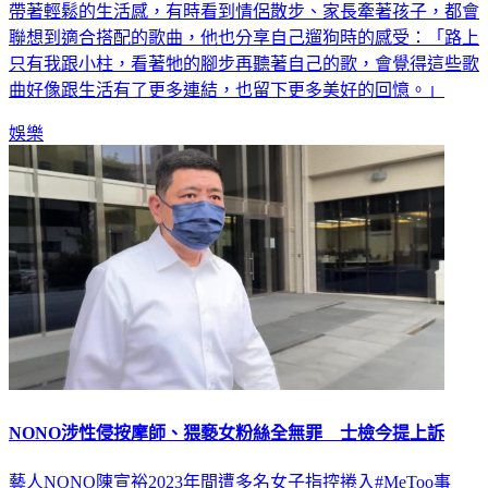
啡好友會的歌迷聽好聽滿！談到新專輯，鼓鼓表示許多歌曲都
帶著輕鬆的生活感，有時看到情侶散步、家長牽著孩子，都會
聯想到適合搭配的歌曲，他也分享自己遛狗時的感受：「路上
只有我跟小柱，看著牠的腳步再聽著自己的歌，會覺得這些歌
曲好像跟生活有了更多連結，也留下更多美好的回憶。」
娛樂
NONO涉性侵按摩師、猥褻女粉絲全無罪 士檢今提上訴