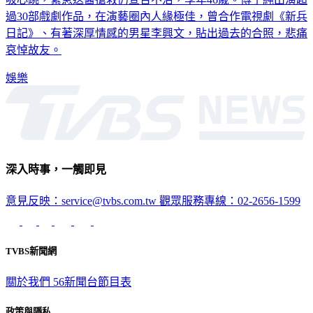
吸心跳，緊急送醫搶救仍宣告不治，享年46歲。傅子純出演超
過30部戲劇作品，在演藝圈內人緣極佳，曾合作電視劇《新兵
日記》、有著深厚情感的男星李興文，貼出過去的合照，悲痛
哀悼故友。
娛樂
深入時事，一觸即見
意見反映：service@tvbs.com.tw
觀眾服務專線：02-2656-1599
TVBS新聞網
關於我們
56新聞台節目表