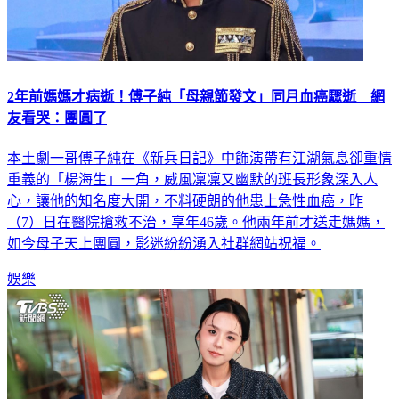
2年前媽媽才病逝！傅子純「母親節發文」同月血癌驟逝 網
友看哭：團圓了
本土劇一哥傅子純在《新兵日記》中飾演帶有江湖氣息卻重情
重義的「楊海生」一角，威風凜凜又幽默的班長形象深入人
心，讓他的知名度大開，不料硬朗的他患上急性血癌，昨
（7）日在醫院搶救不治，享年46歲。他兩年前才送走媽媽，
如今母子天上團圓，影迷紛紛湧入社群網站祝福。
娛樂