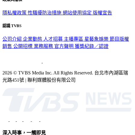
政策與隱私
隱私權政策
性騷擾防治措施
網站使用協定
版權宣告
認識 TVBS
公司介紹
企業動態
人才招募
主播專區
星藝象娛樂
節目版權
銷售
公開招標
業務服務
官方聲明
獲獎紀錄／認證
2026 © TVBS Media Inc. All Rights Reserved. 台北市內湖區瑞
光路451號 | 聯利媒體股份有限公司