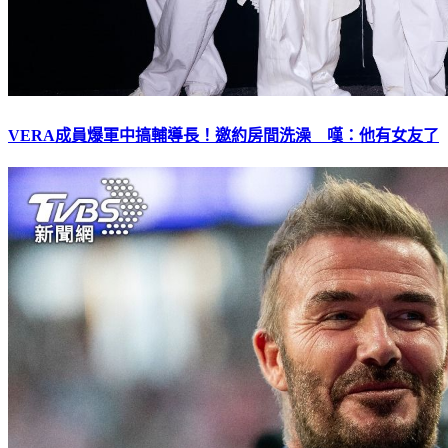
VERA成員爆軍中搞輔導長！邀約房間洗澡 嘆：他有女友了