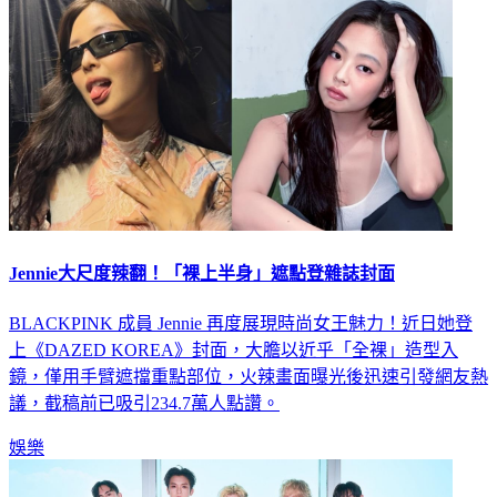
Jennie大尺度辣翻！「裸上半身」遮點登雜誌封面
BLACKPINK 成員 Jennie 再度展現時尚女王魅力！近日她登
上《DAZED KOREA》封面，大膽以近乎「全裸」造型入
鏡，僅用手臂遮擋重點部位，火辣畫面曝光後迅速引發網友熱
議，截稿前已吸引234.7萬人點讚。
娛樂