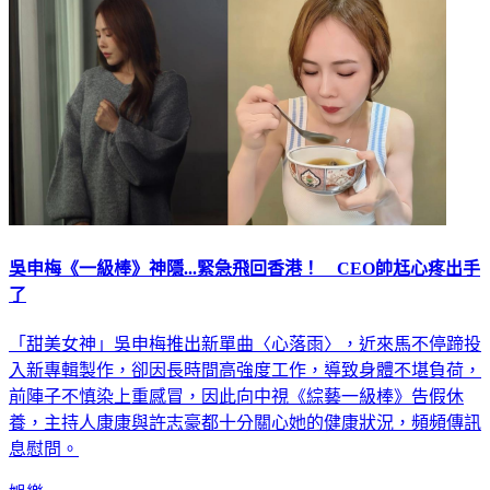
吳申梅《一級棒》神隱...緊急飛回香港！ CEO帥尪心疼出手
了
「甜美女神」吳申梅推出新單曲〈心落雨〉，近來馬不停蹄投
入新專輯製作，卻因長時間高強度工作，導致身體不堪負荷，
前陣子不慎染上重感冒，因此向中視《綜藝一級棒》告假休
養，主持人康康與許志豪都十分關心她的健康狀況，頻頻傳訊
息慰問。