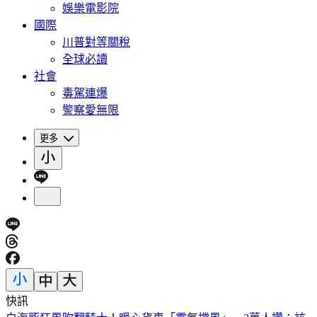
娛樂電影院
國際
川普對等關稅
全球必讀
社會
毒駕連爆
警察愛無限
更多
快訊