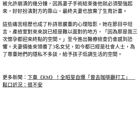
被允許崩潰的幾分鐘，因爲妻子手術結束後他就必須堅強起
來，好好扮演對方的靠山，最終夫妻也放棄了生育計畫。
這些痛苦經歷也成了朴詩恩嚴重的心理陰影，她在節目中坦
言，產檢室對來來說已經是難以面對的地方，「因為那是我三
次懷孕都迎來終點的空間。」至今進出醫療檢查仍會感到恐
懼。夫妻倆後來領養了3名女兒，如今都已經是社會人士，為
了尊重她們的隱私不多談，給予孩子低調生活的空間。
更多新聞：
下車《RM》！全昭旻自爆「曾去咖啡廳打工」　
鬆口近況：很不安