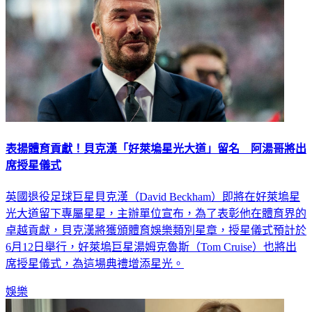
表揚體育貢獻！貝克漢「好萊塢星光大道」留名 阿湯哥將出
席授星儀式
英國退役足球巨星貝克漢（David Beckham）即將在好萊塢星
光大道留下專屬星星，主辦單位宣布，為了表彰他在體育界的
卓越貢獻，貝克漢將獲頒體育娛樂類別星章，授星儀式預計於
6月12日舉行，好萊塢巨星湯姆克魯斯（Tom Cruise）也將出
席授星儀式，為這場典禮增添星光。
娛樂