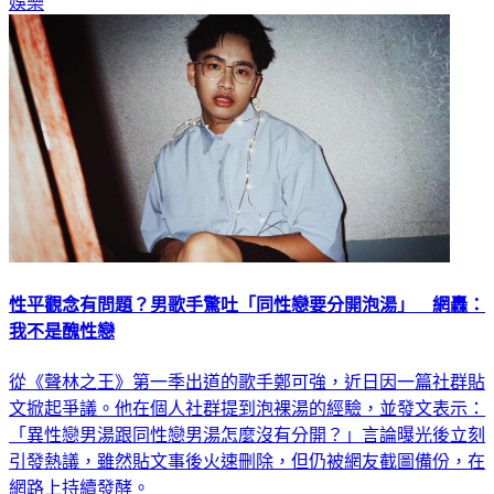
娛樂
性平觀念有問題？男歌手驚吐「同性戀要分開泡湯」 網轟：
我不是醜性戀
從《聲林之王》第一季出道的歌手鄭可強，近日因一篇社群貼
文掀起爭議。他在個人社群提到泡裸湯的經驗，並發文表示：
「異性戀男湯跟同性戀男湯怎麼沒有分開？」言論曝光後立刻
引發熱議，雖然貼文事後火速刪除，但仍被網友截圖備份，在
網路上持續發酵。