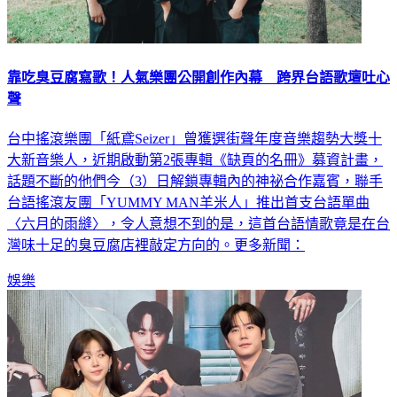
靠吃臭豆腐寫歌！人氣樂團公開創作內幕 跨界台語歌壇吐心
聲
台中搖滾樂團「紙鳶Seizer」曾獲選街聲年度音樂趨勢大獎十
大新音樂人，近期啟動第2張專輯《缺頁的名冊》募資計畫，
話題不斷的他們今（3）日解鎖專輯內的神祕合作嘉賓，聯手
台語搖滾友團「YUMMY MAN羊米人」推出首支台語單曲
〈六月的雨縫〉，令人意想不到的是，這首台語情歌竟是在台
灣味十足的臭豆腐店裡敲定方向的。更多新聞：
娛樂