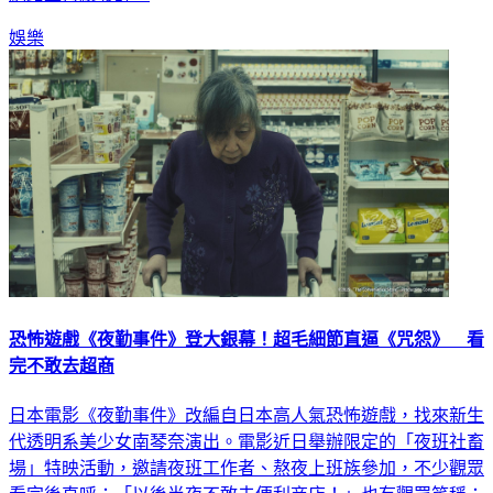
娛樂
恐怖遊戲《夜勤事件》登大銀幕！超毛細節直逼《咒怨》 看
完不敢去超商
日本電影《夜勤事件》改編自日本高人氣恐怖遊戲，找來新生
代透明系美少女南琴奈演出。電影近日舉辦限定的「夜班社畜
場」特映活動，邀請夜班工作者、熬夜上班族參加，不少觀眾