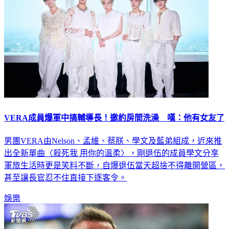
VERA成員爆軍中搞輔導長！邀約房間洗澡 嘆：他有女友了
男團VERA由Nelson、孟維、蔡朕、學文及藍弟組成，近來推
出全新單曲〈殺死我 用你的溫柔〉，剛退伍的成員學文分享
軍旅生活時更是笑料不斷，自爆退伍當天超捨不得離開營區，
甚至讓長官忍不住直接下逐客令。
娛樂