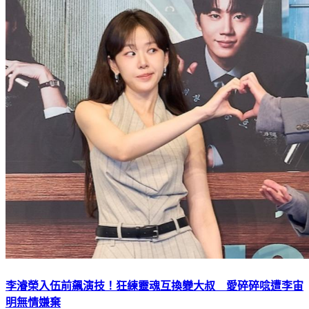
李濬榮入伍前飆演技！狂練靈魂互換變大叔 愛碎碎唸遭李宙
明無情嫌棄