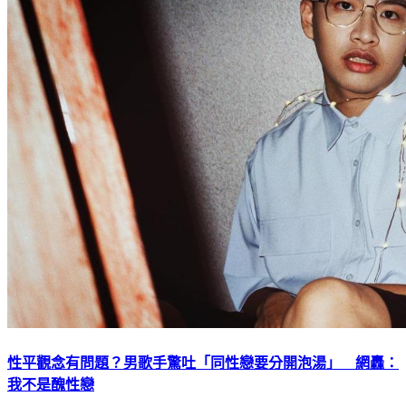
性平觀念有問題？男歌手驚吐「同性戀要分開泡湯」 網轟：
我不是醜性戀