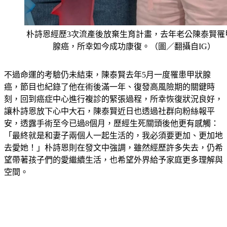
朴詩恩經歷3次流產後放棄生育計畫，去年老公陳泰賢罹
腺癌，所幸如今成功康復。（圖／翻攝自IG）
不過命運的考驗仍未結束，陳泰賢去年5月一度罹患甲狀腺
癌，節目也紀錄了他在術後滿一年、復發高風險期的關鍵時
刻，回到癌症中心進行複診的緊張過程，所幸恢復狀況良好，
讓朴詩恩放下心中大石，陳泰賢近日也透過社群向粉絲報平
安，透露手術至今已過8個月，歷經生死關頭後他更有感觸：
「最終就是和妻子兩個人一起生活的，我必須要更加、更加地
去愛她！」朴詩恩則在發文中強調，雖然經歷許多失去，仍希
望帶著孩子們的愛繼續生活，也希望外界給予家庭更多理解與
空間。