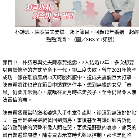
朴詩恩、陳泰賢夫妻檔一起上節目，回顧12年婚姻一起
點點滴滴。（圖／SBS YT頻道）
節目中，朴詩恩與丈夫陳泰賢透露，2人結婚12年，多次想要
以自然懷孕的方式孕育下一代，卻三度失敗，曾在2021年懷孕
成功，卻在離預產期20天時胎死腹中，造成夫妻倆巨大打擊，
陳泰賢過往也曾在節目中透露這件事，想到無緣的女兒「泰
恩」仍會非常傷心，感嘆在足月時送走孩子，至今仍是令人無
法置信的痛。
陳泰賢透露當時送老婆進入手術室引產時，崩潰到無法好好站
立，甚至是邊哭邊爬著回到病房，事後甚至有護理師告訴他，
當時聽到他的哭聲不像人類在哭，更像是野獸的哀鳴，痛哭的
聲音響遍整層樓，陳泰賢表示當時也難以控制，那也是他唯一