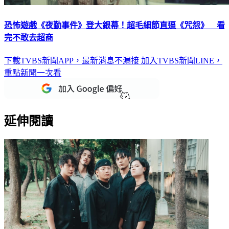
恐怖遊戲《夜勤事件》登大銀幕！超毛細節直逼《咒怨》 看
完不敢去超商
下載TVBS新聞APP，最新消息不漏接
加入TVBS新聞LINE，
重點新聞一次看
延伸閱讀