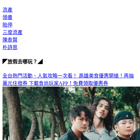
流產
領養
胎停
三度流產
陳泰賢
朴詩恩
◤放假去哪玩？◢
全台熱門活動、人氣攻略一次看！
高雄美食優惠開搶！再抽
萬元住宿券
下載食尚玩家APP！免費領取優惠券