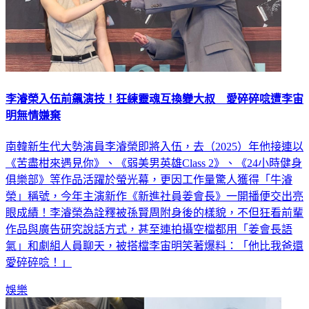
李濬榮入伍前飆演技！狂練靈魂互換變大叔 愛碎碎唸遭李宙
明無情嫌棄
南韓新生代大勢演員李濬榮即將入伍，去（2025）年他接連以
《苦盡柑來遇見你》、《弱美男英雄Class 2》、《24小時健身
俱樂部》等作品活躍於螢光幕，更因工作量驚人獲得「牛濬
榮」稱號，今年主演新作《新進社員姜會長》一開播便交出亮
眼成績！李濬榮為詮釋被孫賢周附身後的樣貌，不但狂看前輩
作品與廣告研究說話方式，甚至連拍攝空檔都用「姜會長語
氣」和劇組人員聊天，被搭檔李宙明笑著爆料：「他比我爸還
愛碎碎唸！」
娛樂