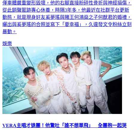
僅車體嚴重變形毀壞，他的右腳直接粉碎性骨折與神經損傷，
從此銷聲匿跡專心休養，時隔3年多，他最近在社群平台更新
動態，就是現身好友奚夢瑤與賭王何鴻燊之子何猷君的婚禮，
曬出與奚夢瑤的合照並寫下「要幸福」，久違發文令粉絲立刻
暴動。
娛樂
VERA主唱才退團！他驚吐「誰不想單飛」 全團抱一起哭