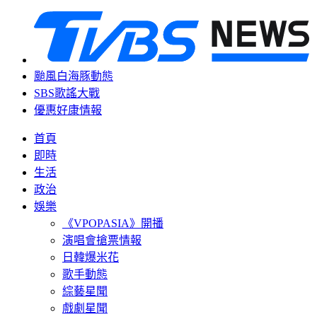
颱風白海豚動態
SBS歌謠大戰
優惠好康情報
首頁
即時
生活
政治
娛樂
《VPOPASIA》開播
演唱會搶票情報
日韓爆米花
歌手動態
綜藝星聞
戲劇星聞