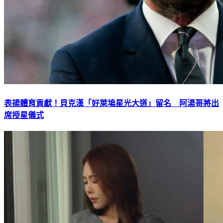
表揚體育貢獻！貝克漢「好萊塢星光大道」留名 阿湯哥將出
席授星儀式