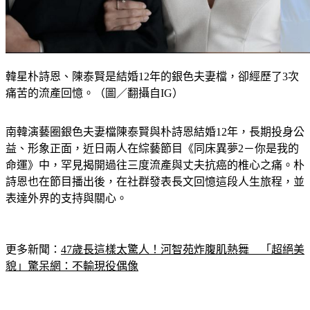
韓星朴詩恩、陳泰賢是結婚12年的銀色夫妻檔，卻經歷了3次
痛苦的流產回憶。（圖／翻攝自IG）
南韓演藝圈銀色夫妻檔陳泰賢與朴詩恩結婚12年，長期投身公
益、形象正面，近日兩人在綜藝節目《同床異夢2－你是我的
命運》中，罕見揭開過往三度流產與丈夫抗癌的椎心之痛。朴
詩恩也在節目播出後，在社群發表長文回憶這段人生旅程，並
表達外界的支持與關心。
更多新聞：
47歲長這樣太驚人！河智苑炸腹肌熱舞　「超絕美
貌」驚呆網：不輸現役偶像