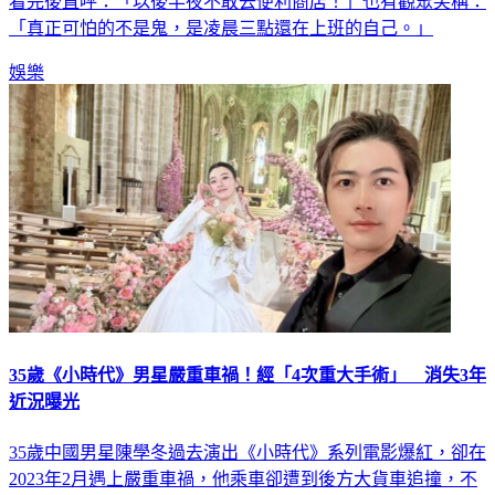
看完後直呼：「以後半夜不敢去便利商店！」也有觀眾笑稱：
「真正可怕的不是鬼，是凌晨三點還在上班的自己。」
娛樂
35歲《小時代》男星嚴重車禍！經「4次重大手術」 消失3年
近況曝光
35歲中國男星陳學冬過去演出《小時代》系列電影爆紅，卻在
2023年2月遇上嚴重車禍，他乘車卻遭到後方大貨車追撞，不