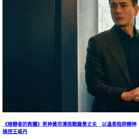
《暗戀者的救贖》男神黃宗澤挑戰腹黑丈夫 以溫柔陷阱精神
操控王珞丹