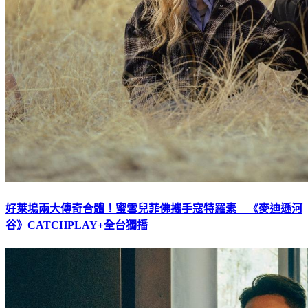
好萊塢兩大傳奇合體！蜜雪兒菲佛攜手寇特羅素 《麥迪遜河
谷》CATCHPLAY+全台獨播