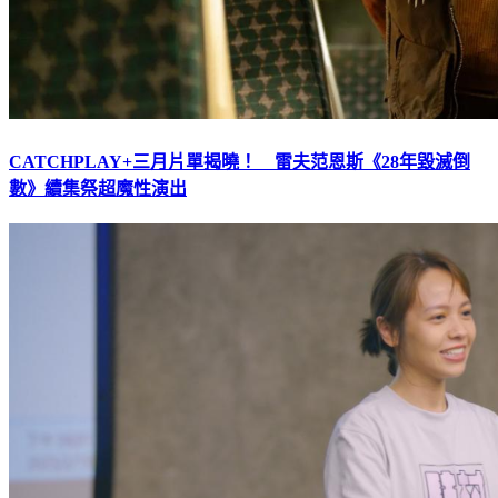
CATCHPLAY+三月片單揭曉！ 雷夫范恩斯《28年毀滅倒
數》續集祭超魔性演出