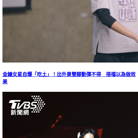
金鐘女星自爆「吃土」！出外景雙腳動彈不得 搭檔以為做效
果