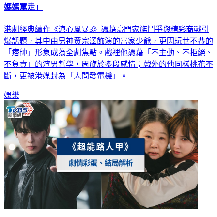
媽媽罵走」
港劇經典續作《溏心風暴3》憑藉豪門家族鬥爭與精彩商戰引
爆話題，其中由男神黃宗澤飾演的富家少爺，更因玩世不恭的
「痞帥」形象成為全劇焦點。戲裡他憑藉「不主動、不拒絕、
不負責」的渣男哲學，周旋於多段感情；戲外的他同樣桃花不
斷，更被港媒封為「人間發電機」。
娛樂