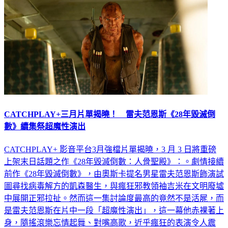
CATCHPLAY+三月片單揭曉！ 雷夫范恩斯《28年毀滅倒
數》續集祭超魔性演出
CATCHPLAY+ 影音平台3月強檔片單揭曉，3 月 3 日將重磅
上架末日話題之作《28年毀滅倒數：人骨聖殿》：。劇情接續
前作《28年毀滅倒數》，由奧斯卡提名男星雷夫范恩斯飾演試
圖尋找病毒解方的凱森醫生，與瘋狂邪教領袖吉米在文明廢墟
中展開正邪拉扯。然而這一集討論度最高的竟然不是活屍，而
是雷夫范恩斯在片中一段「超魔性演出」，這一幕他赤裸著上
身，隨搖滾樂忘情起舞、對嘴高歌，近乎瘋狂的表演令人震