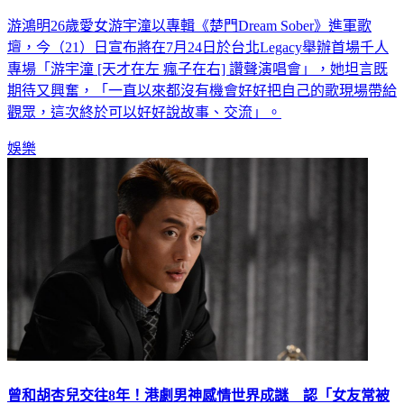
游鴻明26歲愛女游宇潼以專輯《楚門Dream Sober》進軍歌
壇，今（21）日宣布將在7月24日於台北Legacy舉辦首場千人
專場「游宇潼 [天才在左 瘋子在右] 讚聲演唱會」，她坦言既
期待又興奮，「一直以來都沒有機會好好把自己的歌現場帶給
觀眾，這次終於可以好好說故事、交流」。
娛樂
曾和胡杏兒交往8年！港劇男神感情世界成謎 認「女友常被