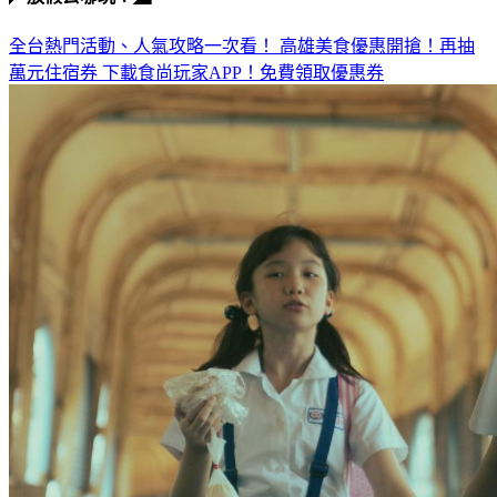
全台熱門活動、人氣攻略一次看！
高雄美食優惠開搶！再抽
萬元住宿券
下載食尚玩家APP！免費領取優惠券