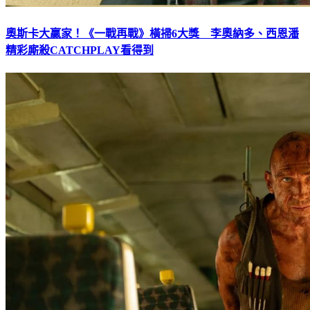
奧斯卡大贏家！《一戰再戰》橫掃6大獎 李奧納多、西恩潘
精彩廝殺CATCHPLAY看得到