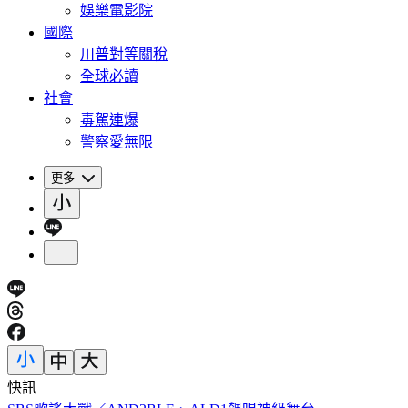
娛樂電影院
國際
川普對等關稅
全球必讀
社會
毒駕連爆
警察愛無限
更多
快訊