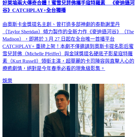
好萊塢兩大傳奇合體！蜜雪兒菲佛攜手寇特羅素 《麥迪遜河
谷》CATCHPLAY+全台獨播
由奧斯卡金獎提名主創、曾打造多部神劇的泰勒謝里丹
（Taylor Sheridan）傾力製作的全新力作《麥迪遜河谷》（The
Madison），即將於 3 月 27 日起在全台唯一首播平台
CATCHPLAY+ 重磅上架！本劇不僅邀請到奧斯卡提名影后蜜
雪兒菲佛（Michelle Pfeiffer）與金球獎提名硬底子影星寇特羅
素（Kurt Russell）領銜主演，超華麗的卡司陣容與直擊人心的
療癒劇情，絕對是今年春季必看的現象級影集。
娛樂