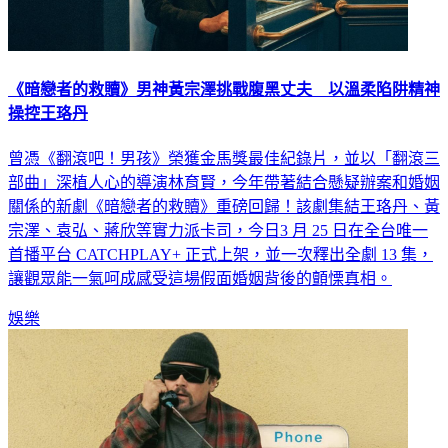
《暗戀者的救贖》男神黃宗澤挑戰腹黑丈夫 以溫柔陷阱精神
操控王珞丹
曾憑《翻滾吧！男孩》榮獲金馬獎最佳紀錄片，並以「翻滾三
部曲」深植人心的導演林育賢，今年帶著結合懸疑辦案和婚姻
關係的新劇《暗戀者的救贖》重磅回歸！該劇集結王珞丹、黃
宗澤、袁弘、蔣欣等實力派卡司，今日3 月 25 日在全台唯一
首播平台 CATCHPLAY+ 正式上架，並一次釋出全劇 13 集，
讓觀眾能一氣呵成感受這場假面婚姻背後的顫慄真相。
娛樂