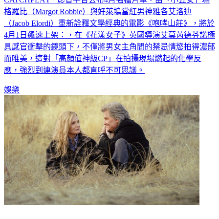
格羅比（Margot Robbie）與好萊塢當紅男神雅各艾洛迪
（Jacob Elordi）重新詮釋文學經典的電影《咆哮山莊》，將於
4月1日飆速上架：，在《花漾女子》英國導演艾莫芮德芬諾極
具感官衝擊的鏡頭下，不僅將男女主角間的禁忌情慾拍得濃郁
而唯美，這對「高顏值神級CP」在拍攝現場燃起的化學反
應，強烈到連演員本人都直呼不可思議。
娛樂