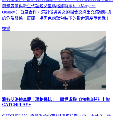
蘭鮑威爾與新生代話題女星瑪格麗特庫利（Margaret
Qualley ）首度合作，這對俊男美女的組合交織出充滿曖昧與
的危險關係，展開一場黑色幽默包裝下的致命遺產爭奪戰！
娛樂
雅各艾洛迪真愛上瑪格羅比！ 曠世虐戀《咆哮山莊》上架
CATCHPLAY+
CATCHPLAY+ 影音平台公布4月強檔片單，由「小丑女」瑪