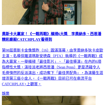
奧斯卡大贏家！《一戰再戰》橫掃6大獎 李奧納多、西恩潘
精彩廝殺CATCHPLAY看得到
第98屆奧斯卡金像獎昨（16）圓滿落幕，由李奧納多狄卡皮歐
主演、名導保羅湯瑪斯安德森（PTA）執導的《一戰再戰》成
為大贏家，一舉橫掃「最佳影片」、「最佳導演」在內的6項
指標性大獎，演技派老將西恩潘（Sean Penn）更是憑藉令人
毛骨悚然的反派演出，成功奪下「最佳男配角」，為演藝生涯
增添第三座小金人，《一戰再戰》目前已可在串流平台
CATCHPLAY+上觀賞。
娛樂