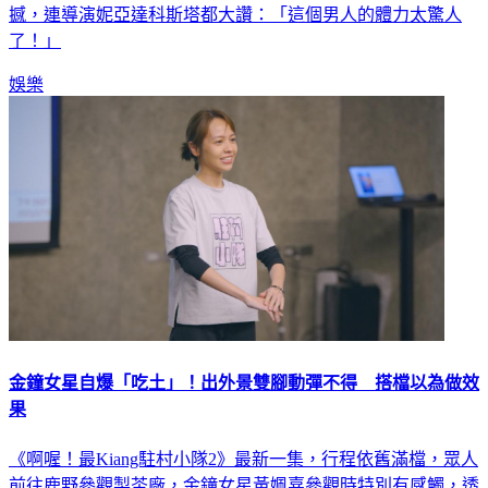
撼，連導演妮亞達科斯塔都大讚：「這個男人的體力太驚人
了！」
娛樂
金鐘女星自爆「吃土」！出外景雙腳動彈不得 搭檔以為做效
果
《啊喔！最Kiang駐村小隊2》最新一集，行程依舊滿檔，眾人
前往鹿野參觀製茶廠，金鐘女星黃姵嘉參觀時特別有感觸，透