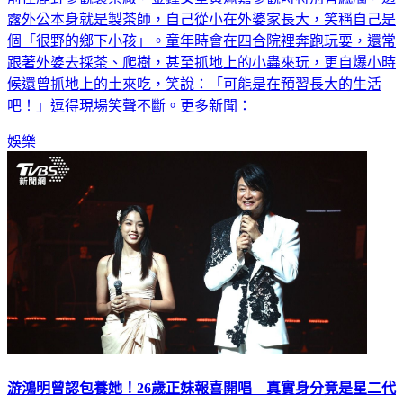
露外公本身就是製茶師，自己從小在外婆家長大，笑稱自己是
個「很野的鄉下小孩」。童年時會在四合院裡奔跑玩耍，還常
跟著外婆去採茶、爬樹，甚至抓地上的小蟲來玩，更自爆小時
候還曾抓地上的土來吃，笑說：「可能是在預習長大的生活
吧！」逗得現場笑聲不斷。更多新聞：
娛樂
游鴻明曾認包養她！26歲正妹報喜開唱 真實身分竟是星二代