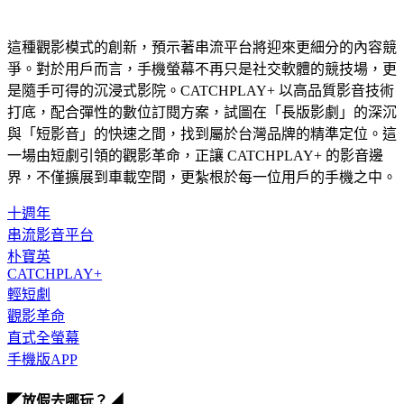
這種觀影模式的創新，預示著串流平台將迎來更細分的內容競
爭。對於用戶而言，手機螢幕不再只是社交軟體的競技場，更
是隨手可得的沉浸式影院。CATCHPLAY+ 以高品質影音技術
打底，配合彈性的數位訂閱方案，試圖在「長版影劇」的深沉
與「短影音」的快速之間，找到屬於台灣品牌的精準定位。這
一場由短劇引領的觀影革命，正讓 CATCHPLAY+ 的影音邊
界，不僅擴展到車載空間，更紮根於每一位用戶的手機之中。
十週年
串流影音平台
朴寶英
CATCHPLAY+
輕短劇
觀影革命
直式全螢幕
手機版APP
◤放假去哪玩？◢