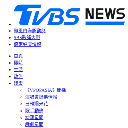
颱風白海豚動態
SBS歌謠大戰
優惠好康情報
首頁
即時
生活
政治
娛樂
《VPOPASIA》開播
演唱會搶票情報
日韓爆米花
歌手動態
綜藝星聞
戲劇星聞