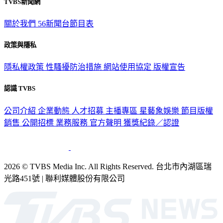
TVBS新聞網
關於我們
56新聞台節目表
政策與隱私
隱私權政策
性騷擾防治措施
網站使用協定
版權宣告
認識 TVBS
公司介紹
企業動態
人才招募
主播專區
星藝象娛樂
節目版權
銷售
公開招標
業務服務
官方聲明
獲獎紀錄／認證
2026 © TVBS Media Inc. All Rights Reserved. 台北市內湖區瑞
光路451號 | 聯利媒體股份有限公司