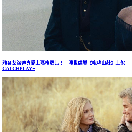
雅各艾洛迪真愛上瑪格羅比！ 曠世虐戀《咆哮山莊》上架
CATCHPLAY+