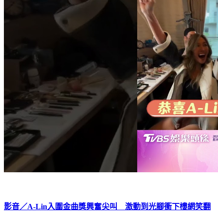
影音／A-Lin入圍金曲獎興奮尖叫 激動到光腳衝下樓網笑翻