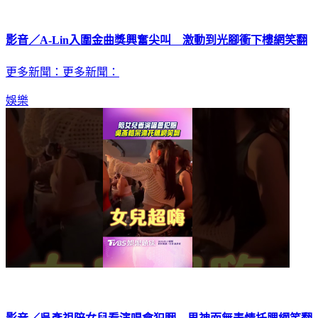
影音／A-Lin入圍金曲獎興奮尖叫 激動到光腳衝下樓網笑翻
更多新聞：更多新聞：
娛樂
影音／吳彥祖陪女兒看演唱會犯睏 男神面無表情托腮網笑翻