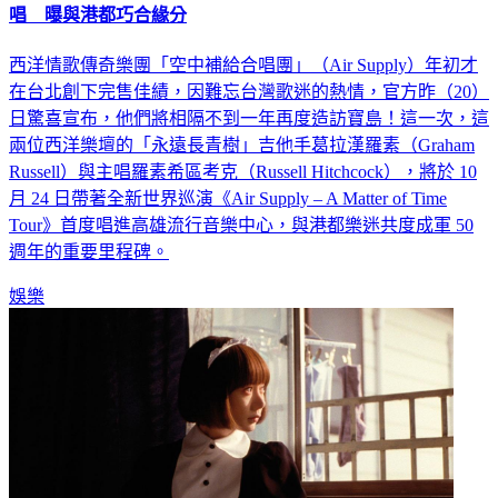
西洋情歌傳奇樂團「空中補給合唱團」（Air Supply）年初才
在台北創下完售佳績，因難忘台灣歌迷的熱情，官方昨（20）
日驚喜宣布，他們將相隔不到一年再度造訪寶島！這一次，這
兩位西洋樂壇的「永遠長青樹」吉他手葛拉漢羅素（Graham
Russell）與主唱羅素希區考克（Russell Hitchcock），將於 10
月 24 日帶著全新世界巡演《Air Supply – A Matter of Time
Tour》首度唱進高雄流行音樂中心，與港都樂迷共度成軍 50
週年的重要里程碑。
娛樂