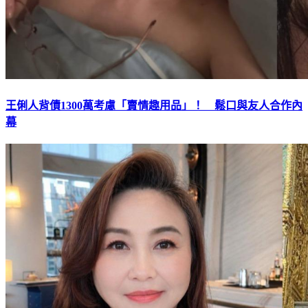
王俐人背債1300萬考慮「賣情趣用品」！ 鬆口與友人合作內
幕