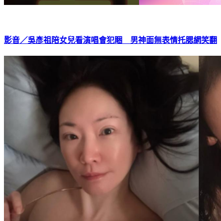
影音／吳彥祖陪女兒看演唱會犯睏 男神面無表情托腮網笑翻