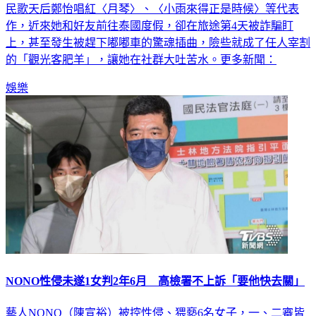
作，近來她和好友前往泰國度假，卻在旅途第4天被詐騙盯
上，甚至發生被趕下嘟嘟車的驚魂插曲，險些就成了任人宰割
的「觀光客肥羊」，讓她在社群大吐苦水。更多新聞：
娛樂
NONO性侵未遂1女判2年6月 高檢署不上訴「要他快去關」
藝人NONO（陳宣裕）被控性侵、猥褻6名女子，一、二審皆
認定，其中一案成立，依強制性交未遂判處2年6月，其餘無