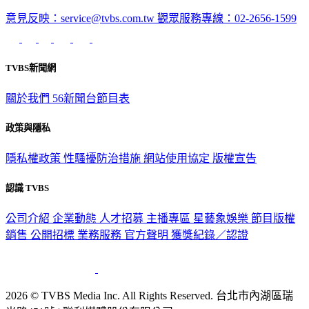
意見反映：service@tvbs.com.tw
觀眾服務專線：02-2656-1599
TVBS新聞網
關於我們
56新聞台節目表
政策與隱私
隱私權政策
性騷擾防治措施
網站使用協定
版權宣告
認識 TVBS
公司介紹
企業動態
人才招募
主播專區
星藝象娛樂
節目版權
銷售
公開招標
業務服務
官方聲明
獲獎紀錄／認證
2026 © TVBS Media Inc. All Rights Reserved. 台北市內湖區瑞
光路451號 | 聯利媒體股份有限公司