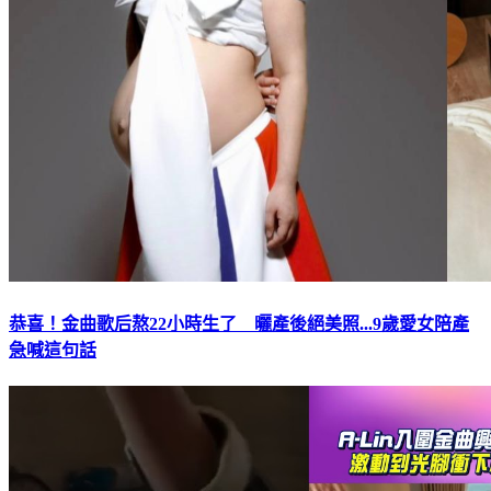
恭喜！金曲歌后熬22小時生了 曬產後絕美照...9歲愛女陪產
急喊這句話