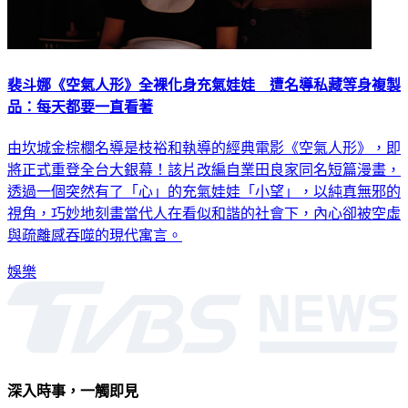
裴斗娜《空氣人形》全裸化身充氣娃娃 遭名導私藏等身複製
品：每天都要一直看著
由坎城金棕櫚名導是枝裕和執導的經典電影《空氣人形》，即
將正式重登全台大銀幕！該片改編自業田良家同名短篇漫畫，
透過一個突然有了「心」的充氣娃娃「小望」，以純真無邪的
視角，巧妙地刻畫當代人在看似和諧的社會下，內心卻被空虛
與疏離感吞噬的現代寓言。
娛樂
深入時事，一觸即見