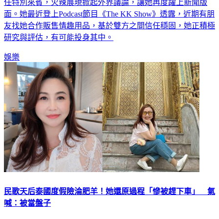
面。她最近登上Podcast節目《The KK Show》透露，近期有朋
友找她合作販售情趣用品，基於雙方之間信任穩固，她正積極
研究與評估，有可能投身其中。
娛樂
民歌天后泰國度假險淪肥羊！她還原過程「慘被趕下車」 氣
喊：被當盤子
民歌天后鄭怡唱紅〈月琴〉、〈小雨來得正是時候〉等代表