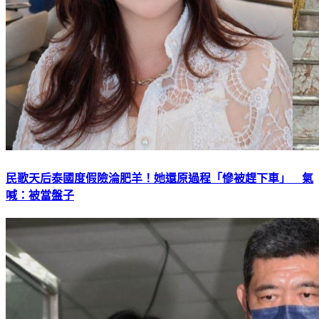
民歌天后泰國度假險淪肥羊！她還原過程「慘被趕下車」 氣
喊：被當盤子