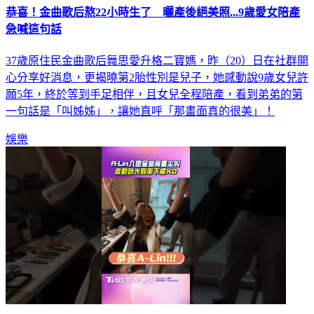
急喊這句話
37歲原住民金曲歌后舞思愛升格二寶媽，昨（20）日在社群開
心分享好消息，更揭曉第2胎性別是兒子，她感動說9歲女兒許
願5年，終於等到手足相伴，且女兒全程陪產，看到弟弟的第
一句話是「叫姊姊」，讓她直呼「那畫面真的很美」！
娛樂