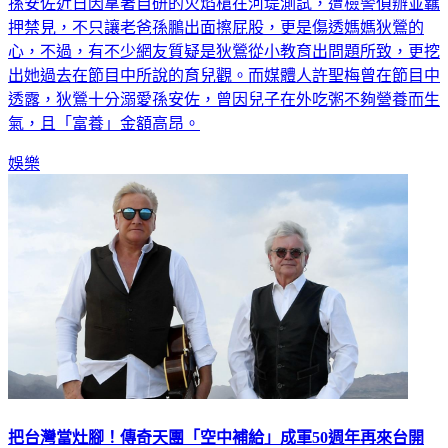
押禁見，不只讓老爸孫鵬出面擦屁股，更是傷透媽媽狄鶯的
心，不過，有不少網友質疑是狄鶯從小教育出問題所致，更挖
出她過去在節目中所說的育兒觀。而媒體人許聖梅曾在節目中
透露，狄鶯十分溺愛孫安佐，曾因兒子在外吃粥不夠營養而生
氣，且「富養」金額高昂。
娛樂
把台灣當灶腳！傳奇天團「空中補給」成軍50週年再來台開
唱 曝與港都巧合緣分