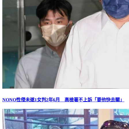
NONO性侵未遂1女判2年6月 高檢署不上訴「要他快去關」