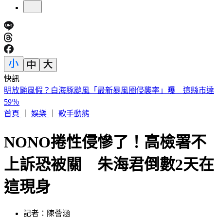
快訊
快訊／「蝴蝶姐姐」愷樂生了！雙胞胎女兒35週早產
首頁
｜
娛樂
｜
歌手動態
NONO捲性侵慘了！高檢署不
上訴恐被關 朱海君倒數2天在
這現身
記者：陳薈涵
發佈時間：2026.05.21 11:37