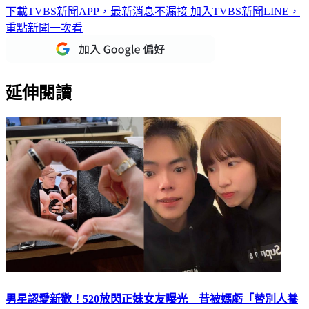
重點新聞一次看
延伸閱讀
男星認愛新歡！520放閃正妹女友曝光 昔被媽虧「替別人養
老婆」