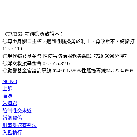
《TVBS》提醒您勇敢說不：
◎尊重身體自主權，遇到性騷擾勇於制止、勇敢說不，請撥打
113、110
◎現代婦女基金會 性侵害防治服務專線02-7728-5098分機7
◎婦女救援基金會 02-2555-8595
◎勵馨基金會諮詢專線 02-8911-5595/性騷擾專線04-2223-9595
NONO
上訴
商演
朱海君
強制性交未遂
婚姻關係
刑事妥速審判法
入監執行
高等檢察署