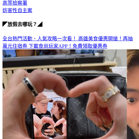
妨害性自主案
◤放假去哪玩？◢
全台熱門活動、人氣攻略一次看！
高雄美食優惠開搶！再抽
萬元住宿券
下載食尚玩家APP！免費領取優惠券