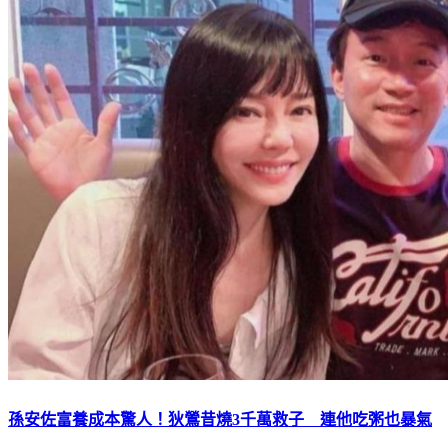
孫安佐富養成本驚人！狄鶯昔燒3千萬救子 連他吃粥也暴氣
下載TVBS新聞APP，最新消息不漏接
加入TVBS新聞LINE，