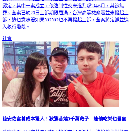
罪。全案已於20日上訴期限屆滿，台灣高等檢察署並未提起上
訴，這也意味著如果NONO也不再提起上訴，全案將定讞並進
入執行階段。
社會
孫安佐富養成本驚人！狄鶯昔燒3千萬救子 連他吃粥也暴氣
孫安佐近日因拿著自研的火焰槍在河堤測試，遭檢警偵辦並羈