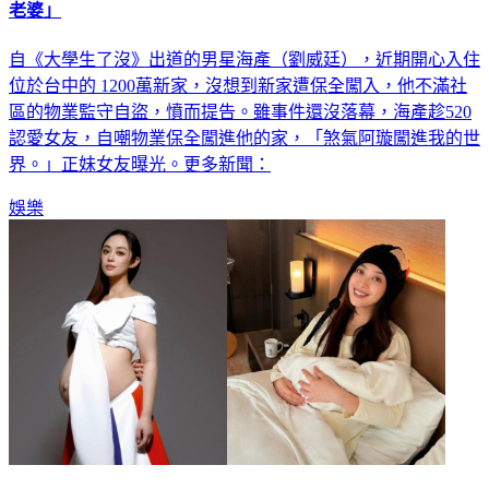
自《大學生了沒》出道的男星海產（劉威廷），近期開心入住
位於台中的 1200萬新家，沒想到新家遭保全闖入，他不滿社
區的物業監守自盜，憤而提告。雖事件還沒落幕，海產趁520
認愛女友，自嘲物業保全闖進他的家，「煞氣阿璇闖進我的世
界。」正妹女友曝光。更多新聞：
娛樂
恭喜！金曲歌后熬22小時生了 曬產後絕美照...9歲愛女陪產