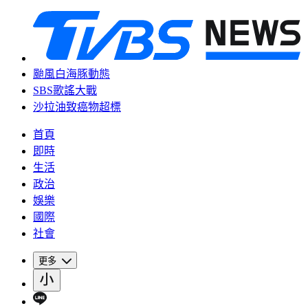
颱風白海豚動態
SBS歌謠大戰
沙拉油致癌物超標
首頁
即時
生活
政治
娛樂
國際
社會
更多