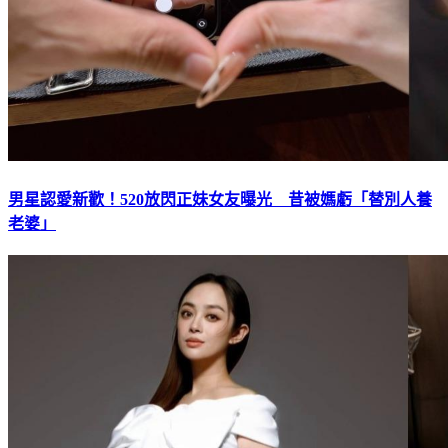
男星認愛新歡！520放閃正妹女友曝光 昔被媽虧「替別人養
老婆」