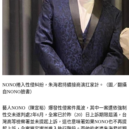
NONO捲入性侵糾紛，朱海君持續接商演扛家計。（圖／翻攝
自NONO臉書）
藝人NONO（陳宣裕）爆發性侵案件風波，其中一案遭依強制
性交未遂判處2年6月，全案已於昨（20）日上訴期限屆滿，台
灣高等檢察署並未提起上訴，這也意味著如果NONO也不再提
起上訴，全案將定讞並進入執行階段。而他的老婆朱海君近期
如常演出，5月23日將在參與三立《超級夜總會》在三重體育