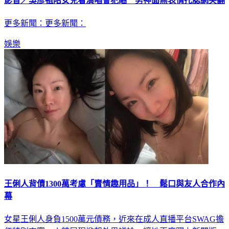
更多新聞：更多新聞：
娛樂
王俐人背債1300萬考慮「賣情趣用品」！ 鬆口與友人合作內
幕
女星王俐人身負1500萬元債務，近來在成人直播平台SWAG擔
任特別來賓，火辣展現掀起外界議論，讓她再度躍上新聞版