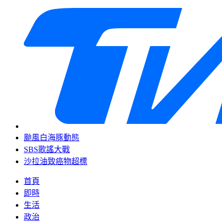
颱風白海豚動態
SBS歌謠大戰
沙拉油致癌物超標
首頁
即時
生活
政治