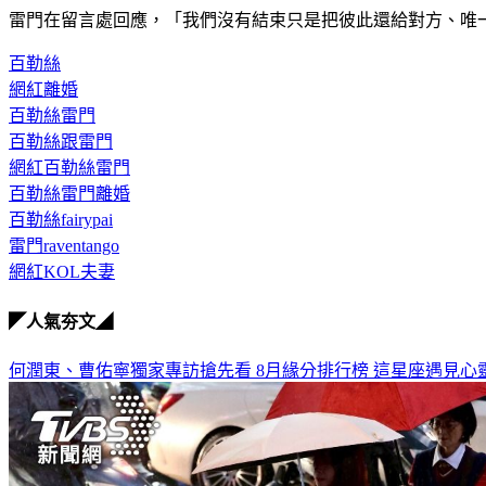
雷門在留言處回應，「我們沒有結束只是把彼此還給對方、唯
百勒絲
網紅離婚
百勒絲雷門
百勒絲跟雷門
網紅百勒絲雷門
百勒絲雷門離婚
百勒絲fairypai
雷門raventango
網紅KOL夫妻
◤人氣夯文◢
何潤東、曹佑寧獨家專訪搶先看
8月緣分排行榜 這星座遇見心