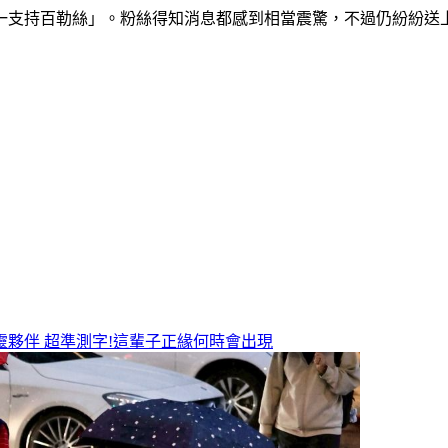
一支持百勒絲」。粉絲得知消息都感到相當震驚，不過仍紛紛送
靈夥伴
超準測字!這輩子正緣何時會出現