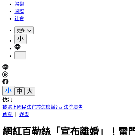
娛樂
國際
社會
更多
快訊
被選上國民法官該怎麼辦? 司法院廣告
首頁
｜
娛樂
網紅百勒絲「宣布離婚」！雷門1