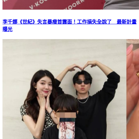
李千娜《世紀》失言暴瘦首露面！工作損失全說了 最新計畫
曝光