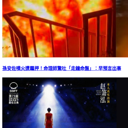
孫安佐噴火遭羈押！命理師驚吐「走鐘命盤」：早預言出事