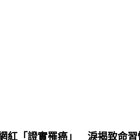
萬網紅「證實罹癌」 淚揭致命習