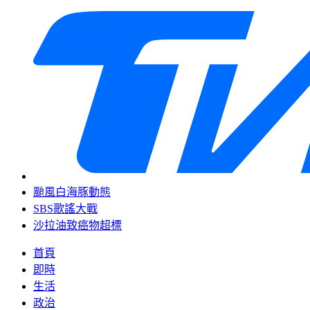
颱風白海豚動態
SBS歌謠大戰
沙拉油致癌物超標
首頁
即時
生活
政治