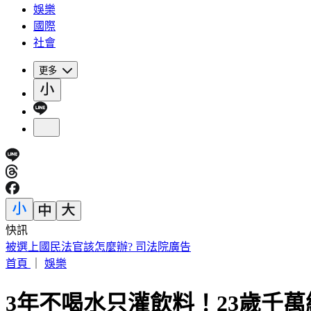
娛樂
國際
社會
更多
快訊
英特爾別想搶訂單？ 外媒曝：客戶不敢得罪台積電
首頁
｜
娛樂
3年不喝水只灌飲料！23歲千