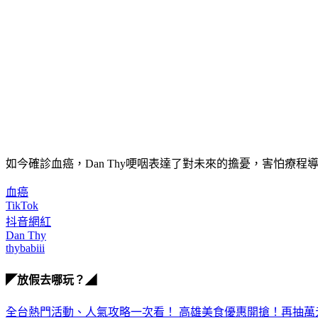
如今確診血癌，Dan Thy哽咽表達了對未來的擔憂，害怕
血癌
TikTok
抖音網紅
Dan Thy
thybabiii
◤放假去哪玩？◢
全台熱門活動、人氣攻略一次看！
高雄美食優惠開搶！再抽萬