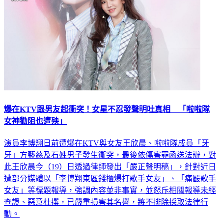
爆在KTV跟男友起衝突！女星不忍發聲明吐真相 「啦啦隊
女神勸阻也遭殃」
演員李博翔日前遭爆在KTV與女友王欣晨、啦啦隊成員「牙
牙」方藝慈及石姓男子發生衝突，最後依傷害罪函送法辦，對
此王欣晨今（19）日透過律師發出「嚴正聲明稿」，針對近日
遭部分媒體以「李博翔東區錢櫃爆打歌手女友」、「痛毆歌手
女友」等標題報導，強調內容並非事實，並怒斥相關報導未經
查證、惡意杜撰，已嚴重損害其名譽，將不排除採取法律行
動。