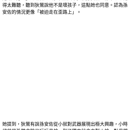
安佐的情況更像「被迫走在歪路上」。
她提到，狄鶯有說孫安佐從小就對武器展現出極大興趣，小時
候爸爸孫鵬會陪他玩玩具槍，到了國中就會自製火槍，對母親