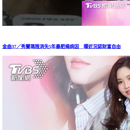
金曲37／秀蘭瑪雅消失5年暴肥揭病因 曝近況認財富自由