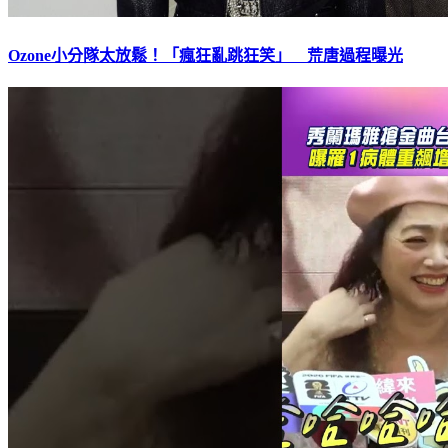
Ozone小分隊太放鬆！「瘋狂亂跳狂笑」 荒唐過程曝光