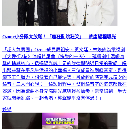
Ozone小分隊太放鬆！「瘋狂亂跳狂笑」 荒唐過程曝光
「超人氣男團」Ozone成員周祖安、黃文廷、林煥鈞為電視劇
《大愛街2巷》演唱片尾曲〈快樂的一天〉，延續劇中溫暖真
摯的情感核心，透過陽光感十足的旋律與貼近日常的歌詞，唱
出那些藏在平凡生活裡的小幸福。三位成員進到錄音室，難得
卸下工作壓力，想像著自己最快樂、最放鬆的時刻完成這次的
錄音，三人開心說：「錄製過程中，整個錄音室的氣氛都像在
郊遊，因為歌曲本身充滿陽光感與輕盈節奏，常常錄到一半大
家就開始亂跳、一起合唱，笑聲幾乎沒有停過！」
娛樂