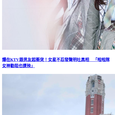
爆在KTV跟男友起衝突！女星不忍發聲明吐真相 「啦啦隊
女神勸阻也遭殃」