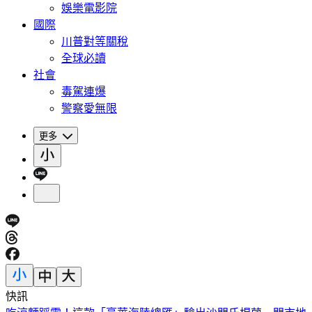
娛樂電影院
國際
川普對等關稅
全球必讀
社會
毒駕連爆
警察愛無限
更多
快訊