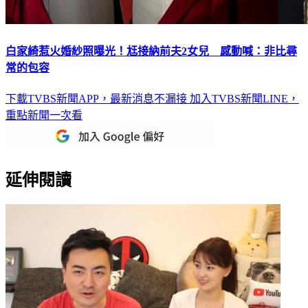
白家綺惹火婚紗照曝光！尪接納前夫2女兒 感動喊：非比尋
常的包容
下載TVBS新聞APP，最新消息不漏接
加入TVBS新聞LINE，
重點新聞一次看
延伸閱讀