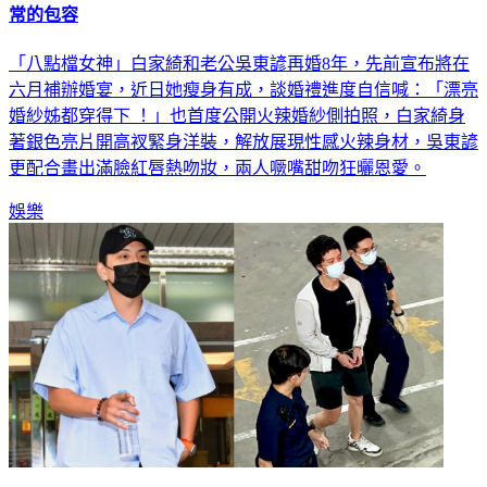
「八點檔女神」白家綺和老公吳東諺再婚8年，先前宣布將在
六月補辦婚宴，近日她瘦身有成，談婚禮進度自信喊：「漂亮
婚紗姊都穿得下 ！」也首度公開火辣婚紗側拍照，白家綺身
著銀色亮片開高衩緊身洋裝，解放展現性感火辣身材，吳東諺
更配合畫出滿臉紅唇熱吻妝，兩人噘嘴甜吻狂曬恩愛。
娛樂
王大陸只去1次、孫安佐整學期沒到！ 前老師無奈接「關切