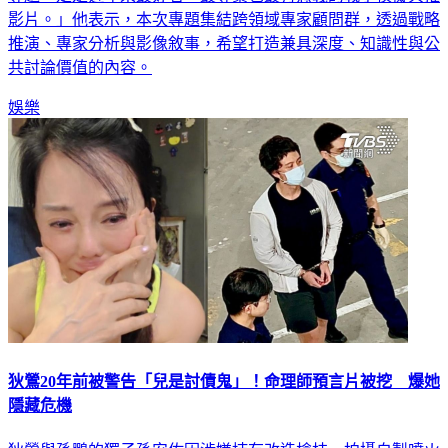
推演、專家分析與影像敘事，希望打造兼具深度、知識性與公
共討論價值的內容。
娛樂
狄鶯20年前被警告「兒是討債鬼」！命理師預言片被挖 爆她
隱藏危機
狄鶯與孫鵬的獨子孫安佐因涉嫌持有改造槍枝、拍攝自製噴火