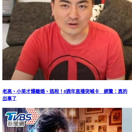
老高、小茉才爆離婚、逃稅！8週年直播突喊卡 網驚：真的
出事了