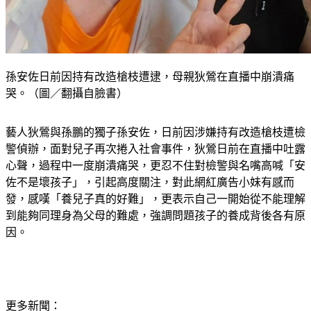
孫安佐日前因持有改造槍枝遭逮，母親狄鶯在直播中崩潰痛
哭。（圖／翻攝自臉書）
藝人狄鶯與孫鵬的獨子孫安佐，日前因涉嫌持有改造槍枝遭檢
警偵辦，面對兒子再次捲入社會事件，狄鶯日前在直播中吐露
心聲，過程中一度崩潰痛哭，更忍不住對檢警與名嘴高喊「安
佐不是壞孩子」，引起高度關注，對此網紅廣告小妹有感而
發，感嘆「養兒子真的好難」，更表示自己一開始從不能理解
到能夠同理身為父母的難處，強調問題孩子的養成背後各有原
因。
更多新聞：