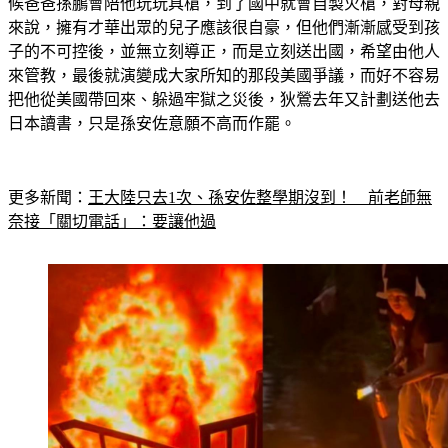
來說，擁有才華出眾的兒子應該很自豪，但他們漸漸感受到孩
子的不可控後，並無立刻導正，而是立刻送出國，希望由他人
來管教，最後就演變成大家所知的那段美國爭議，而好不容易
把他從美國帶回來、躲過牢獄之災後，狄鶯去年又計劃送他去
日本讀書，只是孫安佐意願不高而作罷。
更多新聞：
王大陸只去1次、孫安佐整學期沒到！　前老師無
奈接「關切電話」：要讓他過