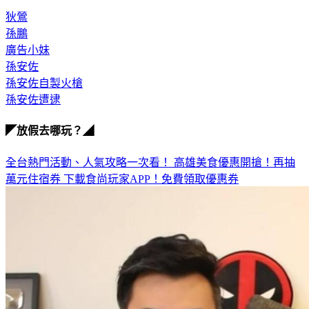
狄鶯
孫鵬
廣告小妹
孫安佐
孫安佐自製火槍
孫安佐遭逮
◤放假去哪玩？◢
全台熱門活動、人氣攻略一次看！
高雄美食優惠開搶！再抽
萬元住宿券
下載食尚玩家APP！免費領取優惠券