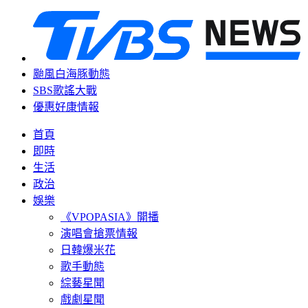
颱風白海豚動態
SBS歌謠大戰
優惠好康情報
首頁
即時
生活
政治
娛樂
《VPOPASIA》開播
演唱會搶票情報
日韓爆米花
歌手動態
綜藝星聞
戲劇星聞