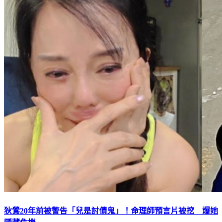
狄鶯20年前被警告「兒是討債鬼」！命理師預言片被挖 爆她
隱藏危機