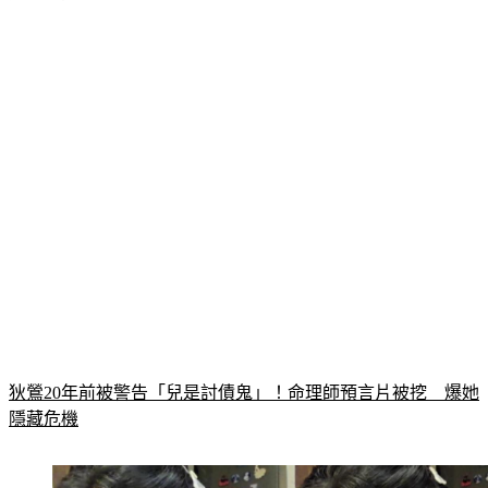
狄鶯20年前被警告「兒是討債鬼」！命理師預言片被挖　爆她
隱藏危機