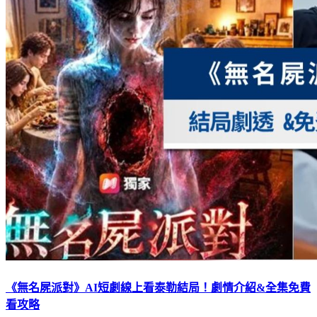
《無名屍派對》AI短劇線上看泰勒結局！劇情介紹&全集免費
看攻略