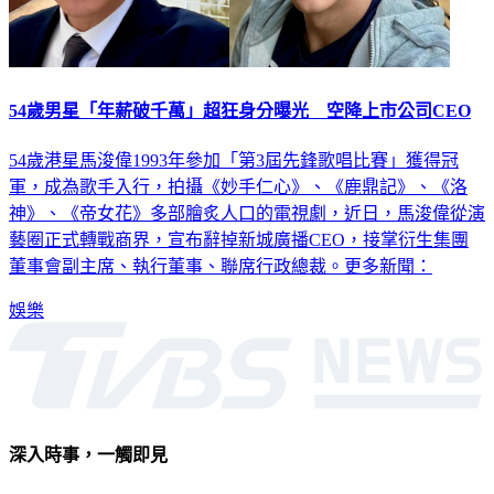
54歲男星「年薪破千萬」超狂身分曝光 空降上市公司CEO
54歲港星馬浚偉1993年參加「第3屆先鋒歌唱比賽」獲得冠
軍，成為歌手入行，拍攝《妙手仁心》、《鹿鼎記》、《洛
神》、《帝女花》多部膾炙人口的電視劇，近日，馬浚偉從演
藝圈正式轉戰商界，宣布辭掉新城廣播CEO，接掌衍生集團
董事會副主席、執行董事、聯席行政總裁。更多新聞：
娛樂
深入時事，一觸即見
意見反映：service@tvbs.com.tw
觀眾服務專線：02-2656-1599