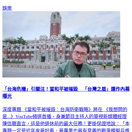
娛樂
「台海危機」引關注！當和平被摧毀 「台灣之盾」運作內幕
曝光
深度專題 《當和平被摧毀：台海防衛戰略》將在 《我想問的
是...》YouTube頻道首播，身兼節目主持人的華視新媒體經理
陳信聰直言，這是他退休前的最大任務！更掛保證地說：「本
專題一定是近年來最好看、最專業也最有意義的戰爭模擬兵推
影片。」他表示，本次專題集結跨領域專家顧問群，透過戰略