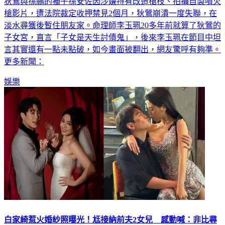
槍影片，遭法院裁定收押禁見2個月，狄鶯崩潰一度失聯，在
淡水尋獲後暫住朋友家。命理師李玉珮20多年前就算了狄鶯的
子女宮，直言「子女是天生討債鬼」，後來李玉珮在節目中坦
言其實還有一點未點破，如今畫面被翻出，網友驚呼有夠準。
更多新聞：
娛樂
白家綺惹火婚紗照曝光！尪接納前夫2女兒 感動喊：非比尋
常的包容