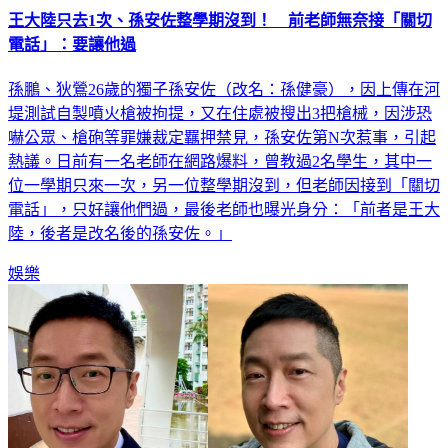
電話」：要讓他過
孫鵬、狄鶯26歲的獨子孫安佐（改名：孫健豪），因上傳在河
堤測試自製噴火槍被拘提，又在住處被搜出3把槍械，因涉恐
嚇公眾、槍砲等罪嫌裁定羈押禁見，孫安佐第N次惹事，引起
熱議。日前有一名老師在網路爆料，曾教過2名學生，其中一
位一學期只來一次，另一位整學期沒到，但老師因接到「關切
電話」，只好讓他們過，最後老師也曝光身分：「前者是王大
陸，後者是改名後的孫安佐。」
娛樂