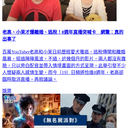
老高、小茉才爆離婚、逃稅！8週年直播突喊卡 網驚：真的
出事了
百萬YouTuber老高和小茉日前歷經愛犬罹癌、逃稅傳聞和離婚
風暴，挺過陣陣風波，不過，近幾個月的影片，兩人都沒有露
臉，只以旁白配音並帶入情境畫面的方式呈現，此舉引發不少
人懷疑兩人感情生變，而今（19）日頻道恰逢8週年，老高卻
臨時取消直播，再掀議論。
娛樂