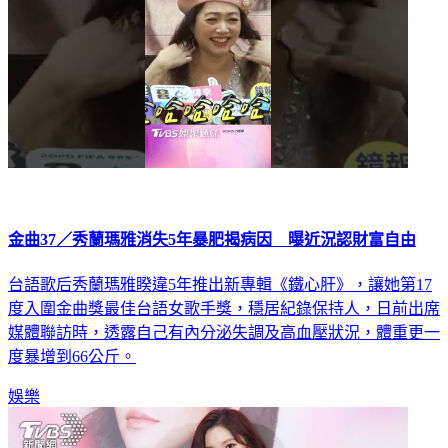
金曲37／秀蘭瑪雅消失5年暴肥揭病因 曝近況認財富自由
台語歌后秀蘭瑪雅睽違5年推出新專輯《鐵心肝》，讓她第17
度入圍金曲獎最佳台語女歌手獎，穩居紀錄保持人，日前出席
媒體聯訪時，透露自己有內分泌失調及高血壓狀況，體重更一
度暴增到66公斤。
娛樂