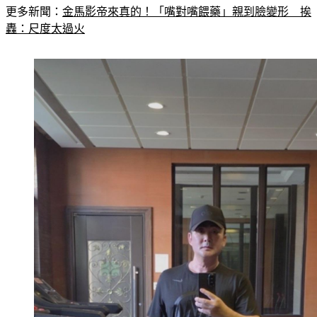
轟：尺度太過火