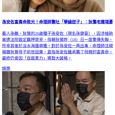
孫安佐富貴命敗光！命理師驚吐「孽緣逆子」：狄鶯老運堪憂
藝人孫鵬、狄鶯的26歲獨子孫安佐（現名孫健豪），因涉槍砲
案遭法院裁定羈押禁見，母親狄鶯昨（18）日一度驚傳失聯，
所幸其後於淡水海邊尋獲。對於孫安佐一再出事，命理師沈嶸
揭露狄鶯母子前世因果，直指孫安佐雖承襲了母親的富貴命，
最終仍會因「自毀業力」導致大破格。
娛樂