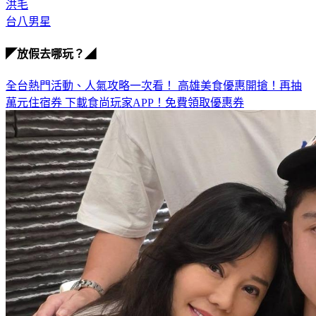
台八男星
◤放假去哪玩？◢
全台熱門活動、人氣攻略一次看！
高雄美食優惠開搶！再抽
萬元住宿券
下載食尚玩家APP！免費領取優惠券