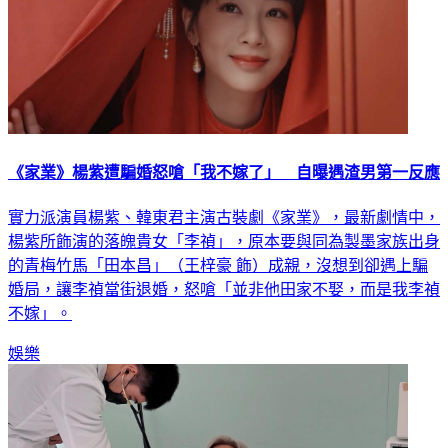
《家業》楊紫遭騙婚怒嗆「我不嫁了」 自曝遇渣男第一反應
實力派演員楊紫、韓東君主演古裝劇《家業》，最新劇情中，
楊紫所飾演的落魄貴女「李禎」，原本要與同為製墨家族出身
的青梅竹馬「田本昌」（王梓豪 飾）成親，沒想到卻遇上騙
婚局，讓李禎當街退婚，怒嗆「並非他田家不娶，而是我李禎
不嫁」。
娛樂