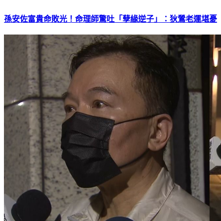
孫安佐富貴命敗光！命理師驚吐「孽緣逆子」：狄鶯老運堪憂