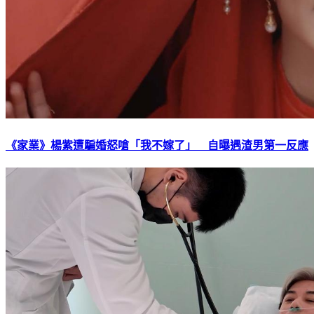
《家業》楊紫遭騙婚怒嗆「我不嫁了」 自曝遇渣男第一反應