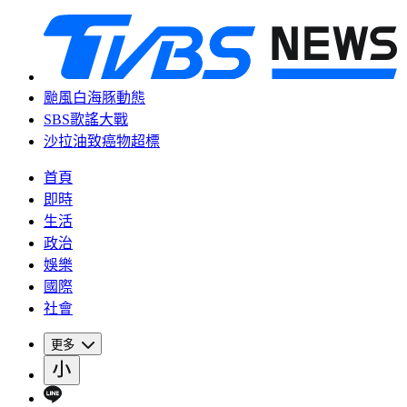
颱風白海豚動態
SBS歌謠大戰
沙拉油致癌物超標
首頁
即時
生活
政治
娛樂
國際
社會
更多