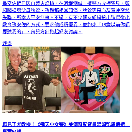
頻闖禍讓父母狄鶯、孫鵬都相當頭痛，狄鶯更是心灰意冷突然
失聯，所幸人平安無事。不過，有不少網友紛紛挖出狄鶯從小
教育孫安佐的方式，要求他成績優異，並約束「18歲以前你都
要聽我的」，育兒方針掀起網友議論。
娛樂
再見了尤教授！《飛天小女警》美傳奇配音員湯姆凱恩病逝
享壽64歲