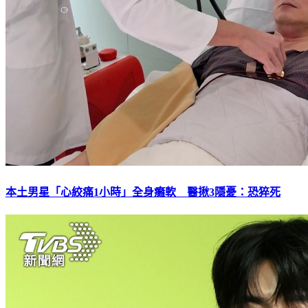
本土男星「心絞痛1小時」全身癱軟 醫揪3隱憂：恐猝死