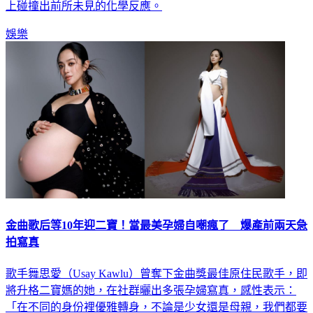
娛樂
金曲歌后等10年迎二寶！當最美孕婦自嘲瘋了 爆產前兩天急
拍寫真
歌手舞思愛（Usay Kawlu）曾奪下金曲獎最佳原住民歌手，即
將升格二寶媽的她，在社群曬出多張孕婦寫真，感性表示：
「在不同的身份裡優雅轉身，不論是少女還是母親，我們都要
成為照亮自己的那道光。」她更透露是在生產前2天才拍寫