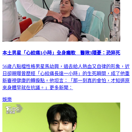
本土男星「心絞痛1小時」全身癱軟 醫揪3隱憂：恐猝死
56歲八點檔性格男星馬幼興，過去給人熱血又自律的形象，近
日卻親曝曾歷經「心絞痛長達一小時」的生死瞬間，成了他重
新審視健康的轉捩點。他坦言：「那一刻真的會怕，才知道原
來身體早就在抗議。」更多新聞：
娛樂