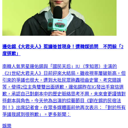
邊佑錫《大君夫人》惹議後首現身！遭韓媒追問 不閃躲「2
度道歉」
南韓人氣男星邊佑錫與「國民天后」IU（李知恩）主演的
《21世紀大君夫人》日前迎來大結局，雖收視率屢破新高，但
引來的爭議也很大，遭到大批民眾砲轟扭曲史實、考究錯誤
等，使得2位主角雙雙出面道歉，邊佑錫昨在IG發出手寫信道
歉，承認自己對劇本中的歷史脈絡思考不周，未來會更謹慎對
待劇本與角色，今天他為出演的綜藝節目《劉在錫的民宿法
則！》出席記者會，在眾多媒體面前他再次表示：「對於所有
爭議我感到很抱歉」。更多新聞：
娛樂