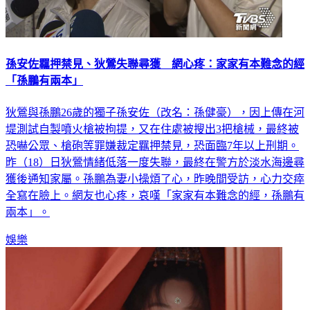
孫安佐羈押禁見、狄鶯失聯尋獲 網心疼：家家有本難念的經
「孫鵬有兩本」
狄鶯與孫鵬26歲的獨子孫安佐（改名：孫健豪），因上傳在河
堤測試自製噴火槍被拘提，又在住處被搜出3把槍械，最終被
恐嚇公眾、槍砲等罪嫌裁定羈押禁見，恐面臨7年以上刑期。
昨（18）日狄鶯情緒低落一度失聯，最終在警方於淡水海邊尋
獲後通知家屬。孫鵬為妻小操煩了心，昨晚間受訪，心力交瘁
全寫在臉上。網友也心疼，哀嘆「家家有本難念的經，孫鵬有
兩本」。
娛樂