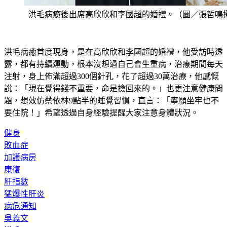
洪毛病癒後出席高欣欣和李國超的婚禮。（圖／張哲鳴
洪毛病癒首度現身，是在高欣欣和李國超的婚禮，他受訪時透
露，都有持續運動，根本沒想過自己會生重病，治療期間每天
注射，身上佈滿超過300個針孔，花了超過30萬治療，他感慨
說：「現在覺得錢不重要，命是撿回來的。」也更注意健康問
題，想效仿蔡依林9點半的睡覺習慣，直言：「寧願坐牢也不
要住院！」希望透過自身經驗提醒大家注意身體狀況。
健身
敗血症
加護病房
康復
肝指數
猛爆性肝炎
病危通知
吳義文
洪毛