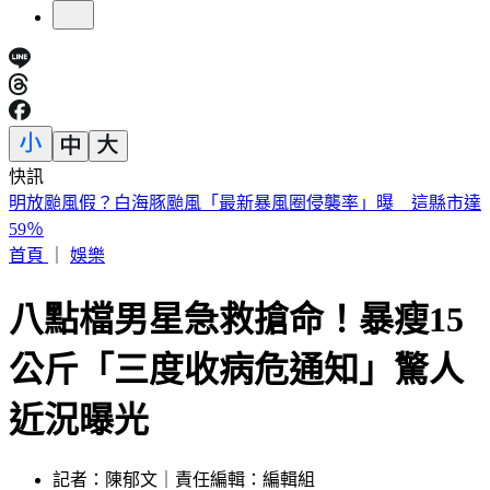
快訊
快訊／「蝴蝶姐姐」愷樂生了！雙胞胎女兒35週早產
首頁
｜
娛樂
八點檔男星急救搶命！暴瘦15
公斤「三度收病危通知」驚人
近況曝光
記者：陳郁文｜責任編輯：編輯組
發佈時間：2026.05.19 14:03