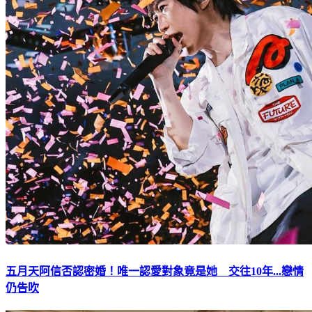
五月天阿信否認密婚！唯一認愛對象竟是她 交往10年...戀情
仍告吹