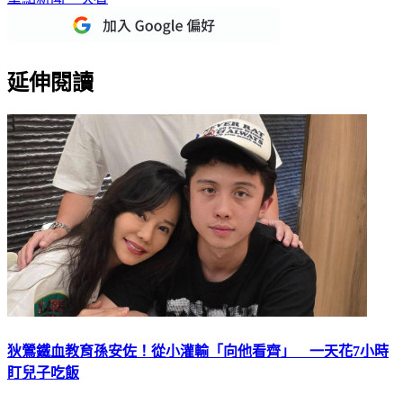
延伸閱讀
狄鶯鐵血教育孫安佐！從小灌輸「向他看齊」 一天花7小時
盯兒子吃飯
孫安佐近日因自製火焰槍，在河堤測試，遭警方收押禁見，頻