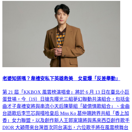
老婆知道嗎？韋禮安私下英雄救美 女星爆「反差舉動」
第 21 屆「KKBOX 風雲榜演唱會」將於 6 月 13 日在臺北小巨
蛋登場，今（19）日搶先曝光三組夢幻聯動共演組合，包括金
曲才子韋禮安將與串流小天后陳華組「破億情歌組合」、金曲
台語歌后李竺芯與嘻哈皇后 Miss Ko 葛仲珊跨界共組「香上加
香」女力聯盟，以及創作新人王郭家瑋將與馬來西亞創作歌手
DIOR 大穎帶來台灣首次同台演出，六位歌手將在風雲榜舞台
上碰撞出前所未見的化學反應。