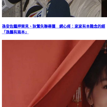
孫安佐羈押禁見、狄鶯失聯尋獲 網心疼：家家有本難念的經
「孫鵬有兩本」