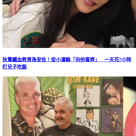
狄鶯鐵血教育孫安佐！從小灌輸「向他看齊」 一天花7小時
盯兒子吃飯