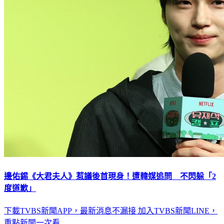
邊佑錫《大君夫人》惹議後首現身！遭韓媒追問 不閃躲「2
度道歉」
下載TVBS新聞APP，最新消息不漏接
加入TVBS新聞LINE，
重點新聞一次看