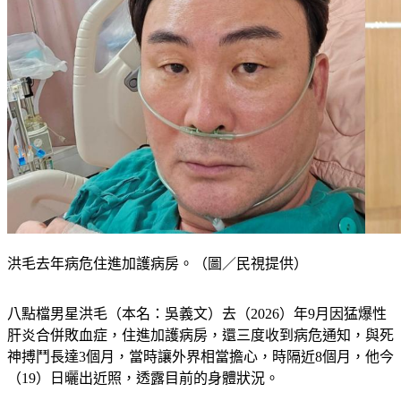
洪毛去年病危住進加護病房。（圖／民視提供）
八點檔男星洪毛（本名：吳義文）去（2026）年9月因猛爆性
肝炎合併敗血症，住進加護病房，還三度收到病危通知，與死
神搏鬥長達3個月，當時讓外界相當擔心，時隔近8個月，他今
（19）日曬出近照，透露目前的身體狀況。
更多新聞：
金馬影帝來真的！「嘴對嘴餵藥」親到臉變形　挨