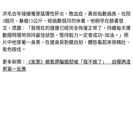
洪毛去年接連罹患猛爆性肝炎、敗血症，黃疸指數過高，住院
3個月、暴瘦15公斤，經過數個月的休養，他稍早在臉書發
文，透露：「我現在的健康已經完全恢復正常了，持續每天運
動隨時隨地保持最佳狀態，堅持毅力一定會成功~加油。」照
片中他穿著一身黑，在健身房對鏡自拍，體態看起來很精壯、
氣色極佳。
更多新聞：
《家業》楊紫遭騙婚怒嗆「我不嫁了」　自曝遇渣
男第一反應