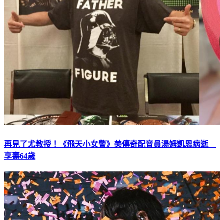
再見了尤教授！《飛天小女警》美傳奇配音員湯姆凱恩病逝
享壽64歲