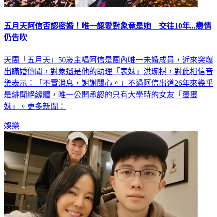
五月天阿信否認密婚！唯一認愛對象竟是她 交往10年...戀情
仍告吹
天團「五月天」50歲主唱阿信是團內唯一未婚成員，近來突爆
出瞞婚傳聞，對象還是他的助理「表妹」洪琬棋，對此相信音
樂表示：「不實消息，謝謝關心。」不過阿信出道26年來幾乎
是緋聞絕緣體，唯一公開承認的只有大學時的女友「蛋蛋
妹」。更多新聞：
娛樂