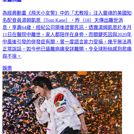
為經典動畫《飛天小女警》中的「尤教授」注入靈魂的美國知
名配音員湯姆凱恩（Tom Kane），昨（18）天傳出離世消
息，享壽64歲，經紀公司隨後證實死訊，透露湯姆凱恩於本月
11日在醫院中離世，家人都陪伴在身旁，而關鍵死因與2020年
中風後引發的併發症有關，曾一度語言能力受損，幾乎無法再
正常說話，如今他已遠離病痛安詳離開，令全球粉絲感到悲痛
與不捨。
娛樂