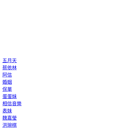
五月天
蔡依林
阿信
婚姻
保單
蛋蛋妹
相信音樂
表妹
魏嘉瑩
洪琬棋