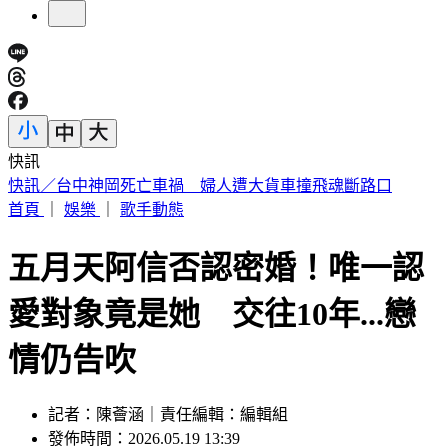
快訊
快訊／疑涉原鄉工程貪汙案 高雄市議員范織欽遭檢調約談
首頁
｜
娛樂
｜
歌手動態
五月天阿信否認密婚！唯一認
愛對象竟是她 交往10年...戀
情仍告吹
記者：陳薈涵｜責任編輯：編輯組
發佈時間：2026.05.19 13:39