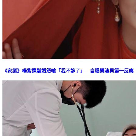
《家業》楊紫遭騙婚怒嗆「我不嫁了」 自曝遇渣男第一反應