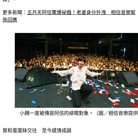
更多新聞：
五月天阿信驚爆祕婚！老婆身分外洩　相信音樂緊
急回應
小魏一度被傳是阿信的緋聞對象。（圖／相信音樂提供
曾和蛋蛋妹交往　至今感情成謎