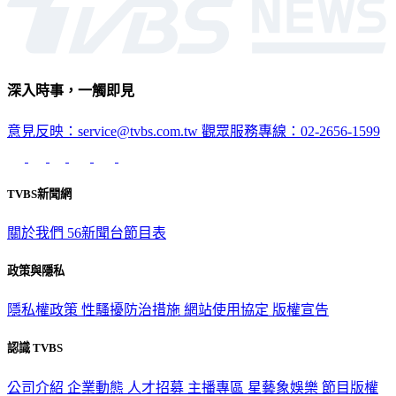
深入時事，一觸即見
意見反映：service@tvbs.com.tw
觀眾服務專線：02-2656-1599
TVBS新聞網
關於我們
56新聞台節目表
政策與隱私
隱私權政策
性騷擾防治措施
網站使用協定
版權宣告
認識 TVBS
公司介紹
企業動態
人才招募
主播專區
星藝象娛樂
節目版權