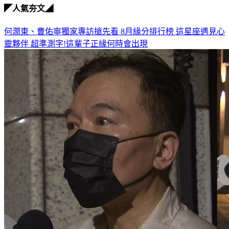
◤人氣夯文◢
何潤東、曹佑寧獨家專訪搶先看
8月緣分排行榜 這星座遇見心
靈夥伴
超準測字!這輩子正緣何時會出現