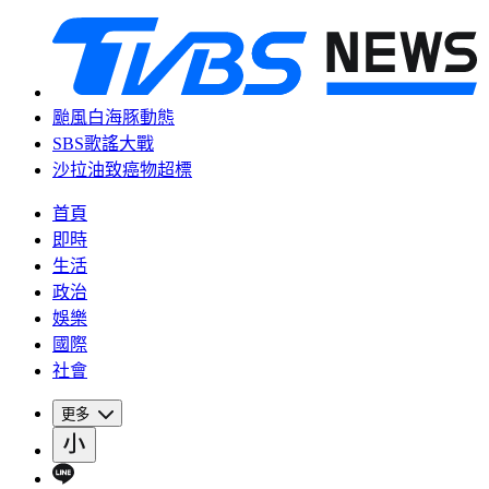
颱風白海豚動態
SBS歌謠大戰
沙拉油致癌物超標
首頁
即時
生活
政治
娛樂
國際
社會
更多