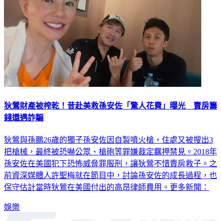
狄鶯財產被榨乾！昔赴美救孫安佐「驚人花費」曝光 賣房籌
錢還遇詐騙
狄鶯與孫鵬26歲的獨子孫安佐因自製噴火槍，住處又被搜出3
把槍械，最終被恐嚇公眾、槍砲等罪嫌裁定羈押禁見。2018年
孫安佐在美國犯下恐怖威脅罪服刑，讓狄鶯不惜賣房救子。之
前資深媒體人許聖梅就在節目中，討論孫安佐的成長過程，也
保守估計當時狄鶯在美國付出的高昂律師費用。更多新聞：
娛樂