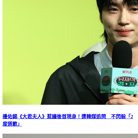
邊佑錫《大君夫人》惹議後首現身！遭韓媒追問 不閃躲「2
度道歉」