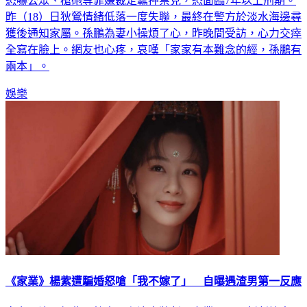
恐嚇公眾、槍砲等罪嫌裁定羈押禁見，恐面臨7年以上刑期。
昨（18）日狄鶯情緒低落一度失聯，最終在警方於淡水海邊尋
獲後通知家屬。孫鵬為妻小操煩了心，昨晚間受訪，心力交瘁
全寫在臉上。網友也心疼，哀嘆「家家有本難念的經，孫鵬有
兩本」。
娛樂
《家業》楊紫遭騙婚怒嗆「我不嫁了」 自曝遇渣男第一反應