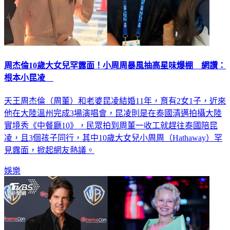
周杰倫10歲大女兒罕露面！小周周暴風抽高星味爆棚 網讚：
根本小昆凌
天王周杰倫（周董）和老婆昆凌結婚11年，育有2女1子，近來
他在大陸溫州完成3場演唱會，昆凌則是在泰國清邁拍攝大陸
實境秀《中餐廳10》，民眾拍到周董一收工就趕往泰國陪昆
凌，且3個孩子同行，其中10歲大女兒小周周（Hathaway）罕
見露面，掀起網友熱議。
娛樂