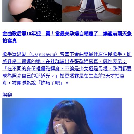
金曲歌后等10年迎二寶！當最美孕婦自嘲瘋了 爆產前兩天急
拍寫真
歌手舞思愛（Usay Kawlu）曾奪下金曲獎最佳原住民歌手，即
將升格二寶媽的她，在社群曬出多張孕婦寫真，感性表示：
「在不同的身份裡優雅轉身，不論是少女還是母親，我們都要
成為照亮自己的那道光。」她更透露是在生產前2天才拍寫
真，被團隊虧說「妳瘋了吧」。
娛樂