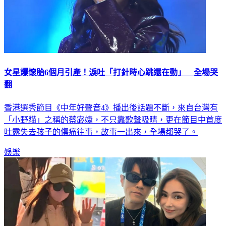
女星爆懷胎6個月引產！淚吐「打針時心跳還在動」 全場哭
翻
香港選秀節目《中年好聲音4》播出後話題不斷，來自台灣有
「小野貓」之稱的蔡宓婕，不只靠歌聲吸睛，更在節目中首度
吐露失去孩子的傷痛往事，故事一出來，全場都哭了。
娛樂