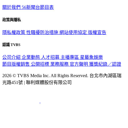
關於我們
56新聞台節目表
政策與隱私
隱私權政策
性騷擾防治措施
網站使用協定
版權宣告
認識 TVBS
公司介紹
企業動態
人才招募
主播專區
星藝象娛樂
節目版權銷售
公開招標
業務服務
官方聲明
獲獎紀錄／認證
2026 © TVBS Media Inc. All Rights Reserved. 台北市內湖區瑞
光路451號 | 聯利媒體股份有限公司