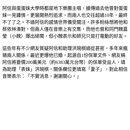
阿信與蛋蛋妹大學時都是地下樂團主唱，據傳過去他曾對蛋蛋
妹一見鍾情，更展開熱烈追求，而兩人也交往超過10年，最終
不了了之。不過阿信的感情世界備受關注，許多粉絲想將他和
蔡依林湊對，但兩人僅在音樂上有交集，而他也曾和同門魏嘉
瑩（小魏）爆出緋聞，但小魏表示和師兄只是打電動的好友。
這些年有不少網友質疑阿信和助理洪琬棋過從甚密，多年來瘋
猜兩人關係，最近更爆他已婚，起源自1份保單文件，網友稱
阿信將要價200萬美元（約6383萬元台幣）的保單受益人，填
為助理「表妹」洪琬棋，關係欄位更填寫「妻子」，對此相信
音樂表示：「不實消息，謝謝關心。」