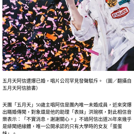
五月天阿信遭爆已婚，唱片公司罕見發聲駁斥。（圖／翻攝自
五月天阿信臉書）
天團「五月天」50歲主唱阿信是團內唯一未婚成員，近來突爆
出瞞婚傳聞，對象還是他的助理「表妹」洪琬棋，對此相信音
樂表示：「不實消息，謝謝關心。」不過阿信出道26年來幾乎
是緋聞絕緣體，唯一公開承認的只有大學時的女友「蛋蛋
妹」。