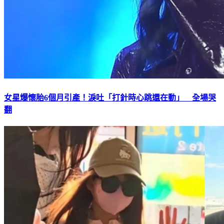
女星爆懷胎6個月引產！淚吐「打針時心跳還在動」 全場哭
翻