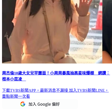
周杰倫10歲大女兒罕露面！小周周暴風抽高星味爆棚 網讚：
根本小昆凌
下載TVBS新聞APP，最新消息不漏接
加入TVBS新聞LINE，
重點新聞一次看