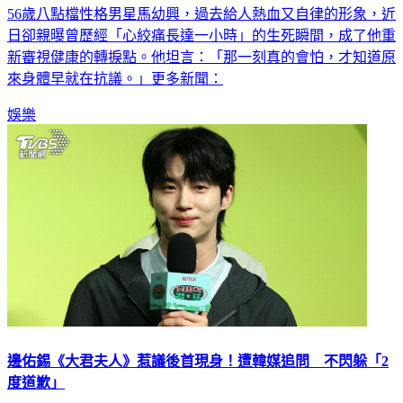
56歲八點檔性格男星馬幼興，過去給人熱血又自律的形象，近
日卻親曝曾歷經「心絞痛長達一小時」的生死瞬間，成了他重
新審視健康的轉捩點。他坦言：「那一刻真的會怕，才知道原
來身體早就在抗議。」更多新聞：
娛樂
邊佑錫《大君夫人》惹議後首現身！遭韓媒追問 不閃躲「2
度道歉」