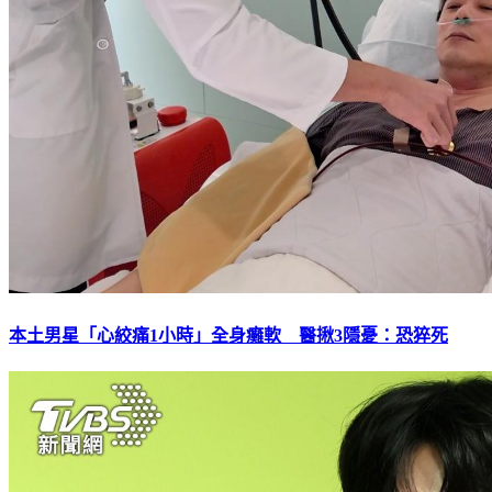
本土男星「心絞痛1小時」全身癱軟 醫揪3隱憂：恐猝死