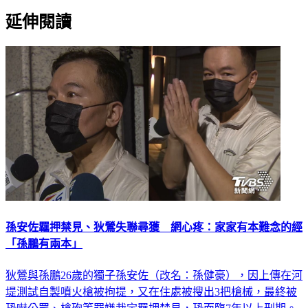
延伸閱讀
孫安佐羈押禁見、狄鶯失聯尋獲 網心疼：家家有本難念的經
「孫鵬有兩本」
狄鶯與孫鵬26歲的獨子孫安佐（改名：孫健豪），因上傳在河
堤測試自製噴火槍被拘提，又在住處被搜出3把槍械，最終被