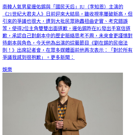
南韓人氣男星邊佑錫與「國民天后」IU（李知恩）主演的
《21世紀大君夫人》日前迎來大結局，雖收視率屢破新高，但
引來的爭議也很大，遭到大批民眾砲轟扭曲史實、考究錯誤
等，使得2位主角雙雙出面道歉，邊佑錫昨在IG發出手寫信道
歉，承認自己對劇本中的歷史脈絡思考不周，未來會更謹慎對
待劇本與角色，今天他為出演的綜藝節目《劉在錫的民宿法
則！》出席記者會，在眾多媒體面前他再次表示：「對於所有
爭議我感到很抱歉」。更多新聞：
娛樂