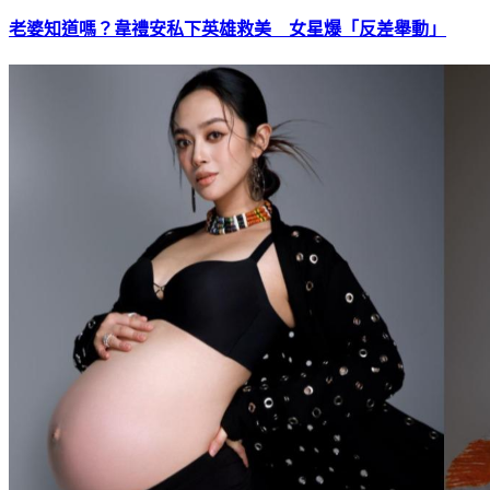
老婆知道嗎？韋禮安私下英雄救美 女星爆「反差舉動」