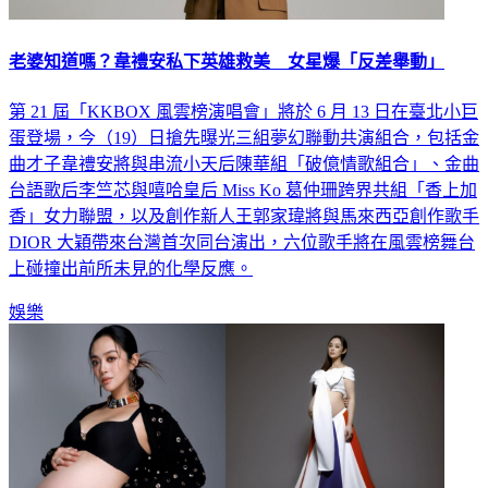
老婆知道嗎？韋禮安私下英雄救美 女星爆「反差舉動」
第 21 屆「KKBOX 風雲榜演唱會」將於 6 月 13 日在臺北小巨
蛋登場，今（19）日搶先曝光三組夢幻聯動共演組合，包括金
曲才子韋禮安將與串流小天后陳華組「破億情歌組合」、金曲
台語歌后李竺芯與嘻哈皇后 Miss Ko 葛仲珊跨界共組「香上加
香」女力聯盟，以及創作新人王郭家瑋將與馬來西亞創作歌手
DIOR 大穎帶來台灣首次同台演出，六位歌手將在風雲榜舞台
上碰撞出前所未見的化學反應。
娛樂