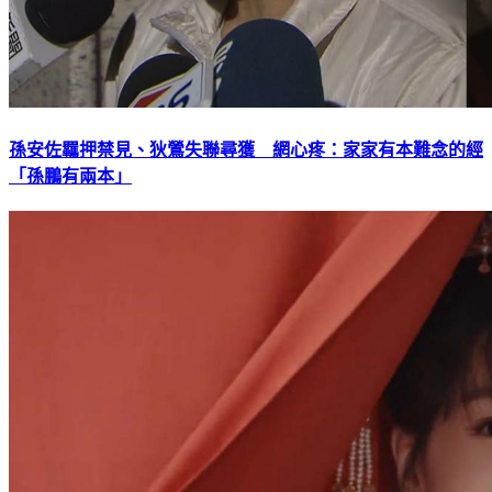
孫安佐羈押禁見、狄鶯失聯尋獲 網心疼：家家有本難念的經
「孫鵬有兩本」