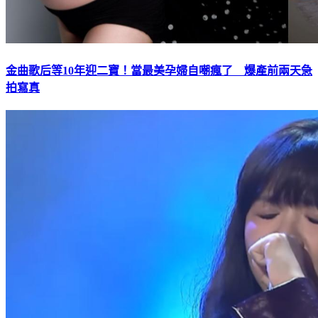
金曲歌后等10年迎二寶！當最美孕婦自嘲瘋了 爆產前兩天急
拍寫真