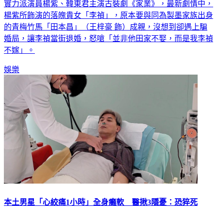
實力派演員楊紫、韓東君主演古裝劇《家業》，最新劇情中，
楊紫所飾演的落魄貴女「李禎」，原本要與同為製墨家族出身
的青梅竹馬「田本昌」（王梓豪 飾）成親，沒想到卻遇上騙
婚局，讓李禎當街退婚，怒嗆「並非他田家不娶，而是我李禎
不嫁」。
娛樂
本土男星「心絞痛1小時」全身癱軟 醫揪3隱憂：恐猝死