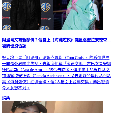
阿湯哥又有新戀情？傳愛上《海灘遊俠》豔星潘蜜拉安德森
被問也沒否認
好萊塢巨星「阿湯哥」湯姆克魯斯（Tom Cruise）的感情世界
一向是外界關注焦點，去年底他與「龐德女郎」古巴女星安娜
德哈瑪斯（Ana de Armas）戀情告吹後，傳出戀上58歲性感女
神潘蜜拉安德森（Pamela Anderson），過去她以90年代熱門影
集《海灘遊俠》紅遍全球，但2人檯面上並無交集，傳出戀情
令人意想不到。
娛樂