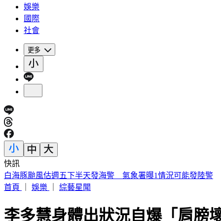
娛樂
國際
社會
更多
快訊
白海豚颱風估週五下半天發海警 氣象署曝1情況可能發陸警
首頁
｜
娛樂
｜
綜藝星聞
李多慧身體出狀況自爆「肩膀