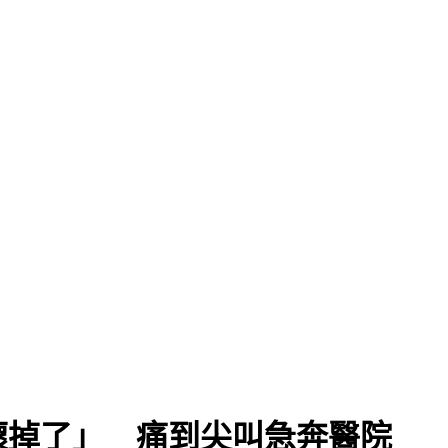
壞掉了」 痛到尖叫急奔醫院