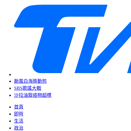
颱風白海豚動態
SBS歌謠大戰
沙拉油致癌物超標
首頁
即時
生活
政治