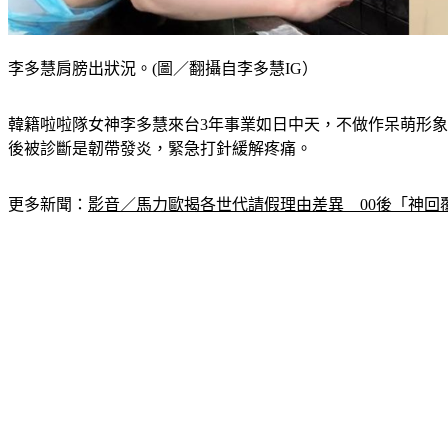
李多慧肩膀出狀況。(圖／翻攝自李多慧IG）
韓籍啦啦隊女神李多慧來台3年事業如日中天，不做作呆萌形象
後被診斷是韌帶發炎，緊急打針緩解疼痛。
更多新聞：
影音／馬力歐揭各世代請假理由差異　00後「神回