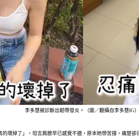
李多慧被診斷出韌帶發炎。（圖／翻攝自李多慧IG
真的壞掉了」，坦言肩膀早已感覺不適，原本她想苦撐，痛楚卻