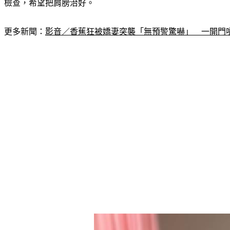
檢查，希望把肩膀治好。
更多新聞：
影音／香蕉狂被嬌妻突襲「無預警驚嚇」　一開門