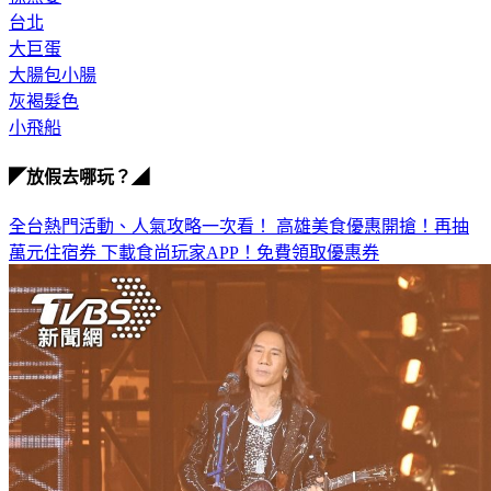
台北
大巨蛋
大腸包小腸
灰褐髮色
小飛船
◤放假去哪玩？◢
全台熱門活動、人氣攻略一次看！
高雄美食優惠開搶！再抽
萬元住宿券
下載食尚玩家APP！免費領取優惠券