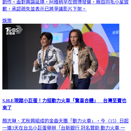
創作。面對輿論延燒，阿雅稍早在微博發聲，親自向毛小星致
歉，承認疏失並表示已將爭議影片下架。
娛樂
S.H.E現蹤小巨蛋！力挺動力火車「驚喜合體」 台灣至寶也
來了
顏志琳、尤秋興組成的金曲天團「動力火車」，今（15）日起
一連3天在台北小巨蛋舉辦「台新銀行 冠名贊助 動力火車 一