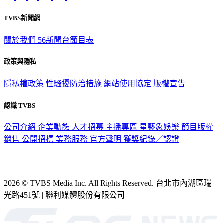
TVBS新聞網
關於我們
56新聞台節目表
政策與隱私
隱私權政策
性騷擾防治措施
網站使用協定
版權宣告
認識 TVBS
公司介紹
企業動態
人才招募
主播專區
星藝象娛樂
節目版權
銷售
公開招標
業務服務
官方聲明
獲獎紀錄／認證
2026 © TVBS Media Inc. All Rights Reserved. 台北市內湖區瑞
光路451號 | 聯利媒體股份有限公司