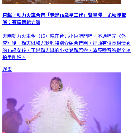
直擊／動力火車合音「竟是16歲星二代」背景曝 尤秋興驚
喊：有這個能力嗎
天團動力火車今（15）晚在台北小巨蛋開唱，不過唱完〈外
套〉後，顏志琳和尤秋興特別介紹合音團，裡頭有位長相清秀
的16歲女孩，正是顏志琳的小女兒顏若霏，清亮嗓音獲得全場
拍手叫好。
娛樂