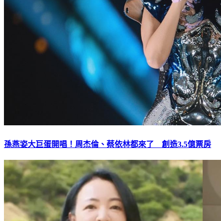
孫燕姿大巨蛋開唱！周杰倫、蔡依林都來了 創造3.5億票房