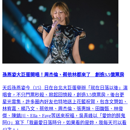
孫燕姿大巨蛋開唱！周杰倫、蔡依林都來了 創造3.5億票房
天后孫燕姿今（15）日在台北大巨蛋舉辦「就在日落以後」演
唱會，不只門票秒殺、掀起回憶殺，創造3.5億票房，後台更
星光雲集，許多圈內好友也特地送上花籃祝賀，包含文慧如、
林宥嘉、楊乃文、蔡依林、周杰倫、張惠妹、田馥甄、林俊
傑、陳鎮川、Ella、Faye等送來祝福，吳青峰以「愛妳的醉鬼
阿Q」寫下「我最愛日落時分，如果看的是妳，我每天可以看
43次。」