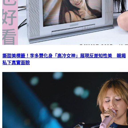
撕甜美標籤！李多慧化身「高冷女神」展現反差知性美 親揭
私下真實面貌