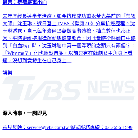
最苦：痔瘡嚴重出血
去年歷經長達半年治療，如今抗癌成功重返螢光幕前的「荒謬
大師」沈玉琳，近日登上TVBS《健康2.0》分享抗癌歷程。沈
玉琳透露，自己每年豪砸15萬做高階體檢、抽血數值也都正
常、平時更維持規律運動與健康飲食，因此當時從醫師口中聽
到「白血病」時，沈玉琳腦中第一個浮現的念頭只有兩個字：
「Why me？」他也幽默自嘲，以前只有在韓劇女主角身上看
過，沒想到竟發生在自己身上！
娛樂
深入時事，一觸即見
意見反映：service@tvbs.com.tw
觀眾服務專線：02-2656-1599