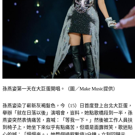
孫燕姿第一天在大巨蛋開唱。（圖／Make Music提供）
孫燕姿染了嶄新灰褐髮色，今（15）日首度登上台北大巨蛋，
舉辦「就在日落以後」演唱會，豈料，她點歌橋段到一半，孫
燕姿突然表情痛苦，直喊：「等我一下。」然後被工作人員扶
到椅子上，她坐下來似乎有點痛苦，但還是面露微笑，歌迷貼
心的喊：「慢慢來。」她整個過程暫停3分鐘，立刻回歸元