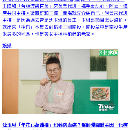
王瞳和「台版渡邊直美」宮美樂代班，攜手夏語心、阿喜、海
產共同主持。梁赫群和王瞳一開場就先介紹自己，說會來代班
主持，是因為過去曾是沈玉琳的員工，玉琳哥節目需要幫忙，
就出來「相伨」本集去到稻米王國南投。南投草屯是南投生產
米最多的地區，也是美女主播林柏妤的老家。
娛樂
沈玉琳「年花15萬體檢」也難防血癌？醫師曝關鍵主因 化療