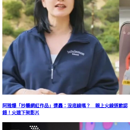
阿雅爆「抄襲網紅作品」遭轟：沒底線嗎？ 親上火線道歉認
錯！火速下架影片