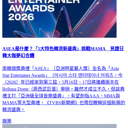
ASEA是什麼？「5大特色韓流新盛典」挑戰MAMA 見證日
韓大咖夢幻合體
南韓頒獎典禮「ASEA」（亞洲明星藝人獎）全名為「Asia
Star Entertainer Awards」（아시아 스타 엔터테이너 어워즈，今
（2026）年已經來到第三屆，5月16日、17日將連續兩天在
Belluna Dome（原西武巨蛋）舉辦。雖然才成立不久，但該典
禮主打「亞洲級全球音樂盛典」，有望劍指AAA、MMA與
MAMA等大型典禮，《TVBS新聞網》也帶您瞭解這個新興的
韓流盛典。
娛樂