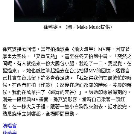
孫燕姿。（圖／Make Music提供）
孫燕姿接著回憶，當年拍攝歌曲〈飛火流星〉MV時，因穿著
厚重太空裝，「又重又熱」，甚至在冬天拍到中暑，「突然之
間呢，有人就送來一份大腸包小腸，我吃了一口，我感覺，在
醒過來」，她也感性聊起過去在台北拍攝MV的回憶，透露自
己其實在台北留下許多青春足跡，「我記得我們在最繁忙的時
候，在西門町拍〈作戰〉；然後在店面都關的時候，凌晨的時
候，我們在萬華拍了〈跳舞的梵谷〉」。讓她印象最深刻的，
則是一段經典MV畫面，孫燕姿形容，當時自己染著一頭紅
髮，在一棟大房子裡，跟著一隻小白狗跑來跑去，話才說完，
熟悉旋律立刻響起，全場瞬間暴動。
演唱會
孫燕姿