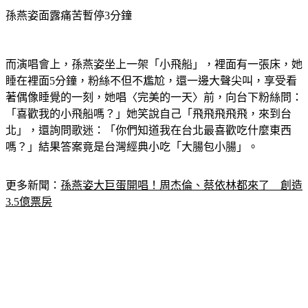
孫燕姿面露痛苦暫停3分鐘
而演唱會上，孫燕姿坐上一架「小飛船」，裡面有一張床，她
睡在裡面5分鐘，粉絲不但不尷尬，還一邊大聲尖叫，享受看
著偶像睡覺的一刻，她唱〈完美的一天〉前，向台下粉絲問：
「喜歡我的小飛船嗎？」她笑說自己「飛飛飛飛飛，來到台
北」，還詢問歌迷：「你們知道我在台北最喜歡吃什麼東西
嗎？」結果答案竟是台灣經典小吃「大腸包小腸」。
更多新聞：
孫燕姿大巨蛋開唱！周杰倫、蔡依林都來了　創造
3.5億票房