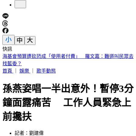
快訊
桃園85歲嬤遭「鐵拐狂砸」亡！老伴自首殺人 兒媳返家驚見
慘狀
首頁
｜
娛樂
｜
歌手動態
孫燕姿唱一半出意外！暫停3分
鐘面露痛苦 工作人員緊急上
前攙扶
記者：劉建偉