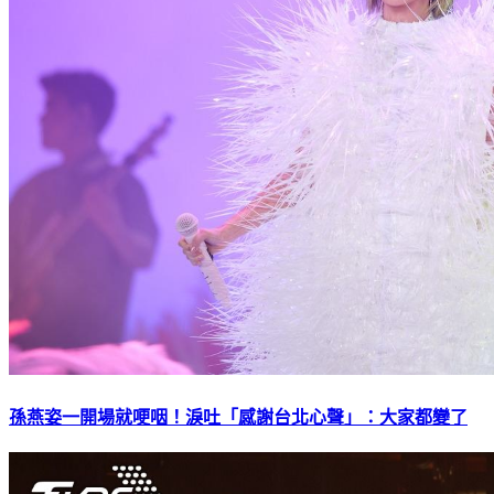
孫燕姿一開場就哽咽！淚吐「感謝台北心聲」：大家都變了