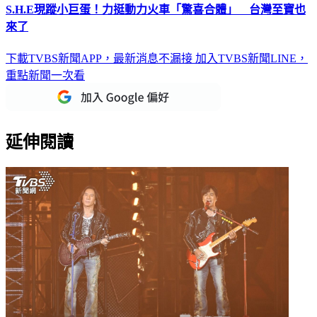
S.H.E現蹤小巨蛋！力挺動力火車「驚喜合體」 台灣至寶也
來了
下載TVBS新聞APP，最新消息不漏接
加入TVBS新聞LINE，
重點新聞一次看
延伸閱讀