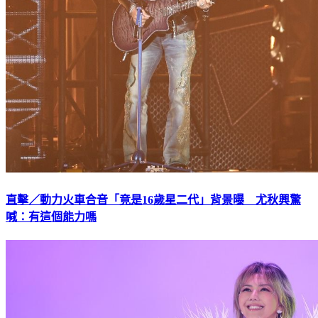
直擊／動力火車合音「竟是16歲星二代」背景曝 尤秋興驚
喊：有這個能力嗎