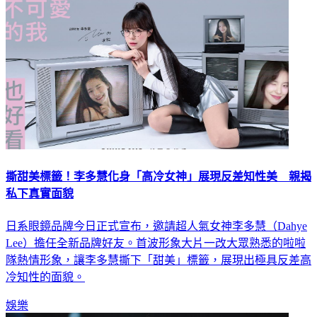
撕甜美標籤！李多慧化身「高冷女神」展現反差知性美 親揭
私下真實面貌
日系眼鏡品牌今日正式宣布，邀請超人氣女神李多慧（Dahye
Lee）擔任全新品牌好友。首波形象大片一改大眾熟悉的啦啦
隊熱情形象，讓李多慧撕下「甜美」標籤，展現出極具反差高
冷知性的面貌。
娛樂