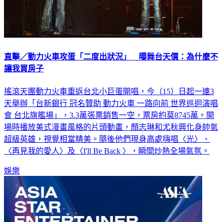
直擊／動力火車攻蛋「二度出狀況」 曝舞台天價：為什麼不
讓我買房子
搖滾天團動力火車重返台北小巨蛋開唱，今（15）日起一連3
天舉辦「台新銀行 冠名贊助 動力火車 一路向前 世界巡迴演唱
會 台北旗艦場」，3.3萬張票銷售一空，票房約莫8745萬。開
場時播放美式漫畫風格的片頭動畫，顏志琳和尤秋興化身帥氣
超級英雄，視覺相當精美。隨後他們現身高處嗨唱〈光〉、
〈再見我的愛人〉及〈I'll Be Back 〉，瞬間炒熱全場氣氛。
娛樂