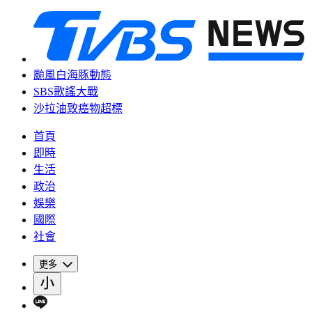
颱風白海豚動態
SBS歌謠大戰
沙拉油致癌物超標
首頁
即時
生活
政治
娛樂
國際
社會
更多