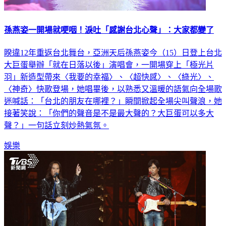
孫燕姿一開場就哽咽！淚吐「感謝台北心聲」：大家都變了
睽違12年重返台北舞台，亞洲天后孫燕姿今（15）日登上台北
大巨蛋舉辦「就在日落以後」演唱會，一開場穿上「極光片
羽」新造型帶來〈我要的幸福〉、〈超快感〉、〈綠光〉、
〈神奇〉快歌登場，她唱畢後，以熟悉又溫暖的語氣向全場歌
迷喊話：「台北的朋友在哪裡？」瞬間掀起全場尖叫聲浪，她
接著笑說：「你們的聲音是不是最大聲的？大巨蛋可以多大
聲？」一句話立刻炒熱氣氛。
娛樂