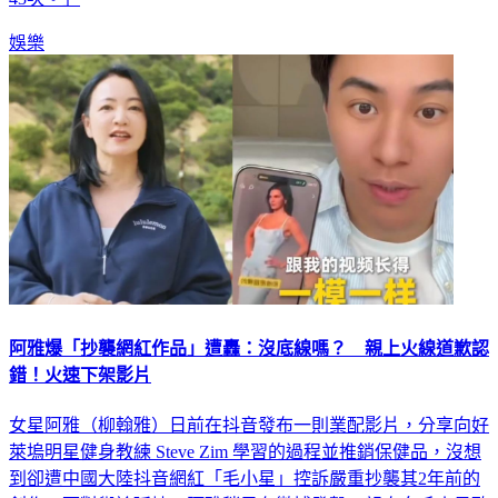
娛樂
阿雅爆「抄襲網紅作品」遭轟：沒底線嗎？ 親上火線道歉認
錯！火速下架影片
女星阿雅（柳翰雅）日前在抖音發布一則業配影片，分享向好
萊塢明星健身教練 Steve Zim 學習的過程並推銷保健品，沒想
到卻遭中國大陸抖音網紅「毛小星」控訴嚴重抄襲其2年前的