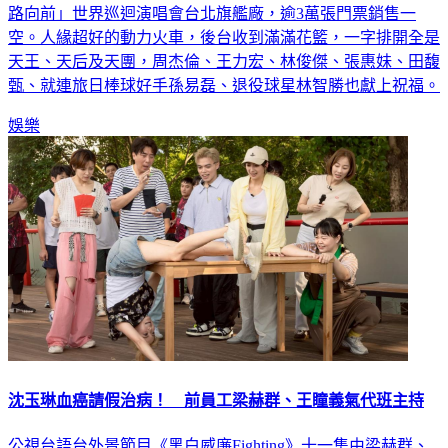
路向前」世界巡迴演唱會台北旗艦廠，逾3萬張門票銷售一
空。人緣超好的動力火車，後台收到滿滿花籃，一字排開全是
天王、天后及天團，周杰倫、王力宏、林俊傑、張惠妹、田馥
甄、就連旅日棒球好手孫易磊、退役球星林智勝也獻上祝福。
娛樂
沈玉琳血癌請假治病！ 前員工梁赫群、王瞳義氣代班主持
公視台語台外景節目《黑白威廉Fighting》十一集由梁赫群、