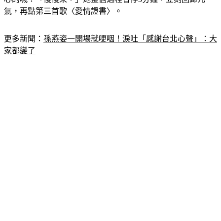
氣，再點第三首歌〈愛情證書〉。
更多新聞：
孫燕姿一開場就哽咽！淚吐「感謝台北心聲」：大
家都變了